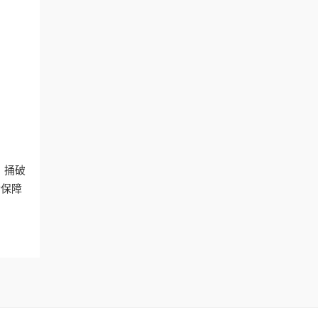
。捅破
后保障