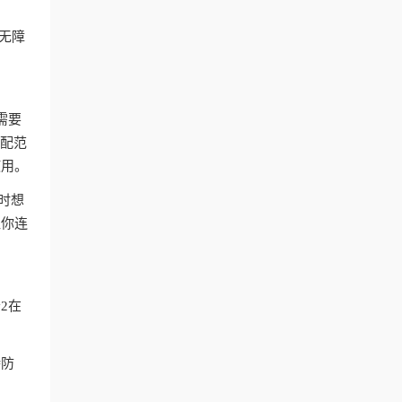
付无障
。
需要
匹配范
使用。
时想
让你连
2在
持防