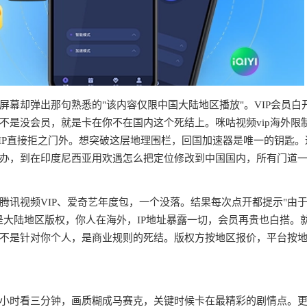
幕却弹出那句熟悉的"该内容仅限中国大陆地区播放"。VIP会员白
不是没会员，就是卡在你不在国内这个死结上。咪咕视频vip海外限
IP直接拒之门外。想突破这层地理围栏，回国加速器是唯一的钥匙。
办，到在印度尼西亚用欢遇怎么把定位修改到中国国内，所有门道
腾讯视频VIP、爱奇艺年度包，一个没落。结果每次点开都提示"由
是大陆地区版权，你人在海外，IP地址暴露一切，会员再贵也白搭。
不是针对你个人，是商业规则的死结。版权方按地区报价，平台按
半小时看三分钟，画质糊成马赛克，关键时候卡在最精彩的剧情点。