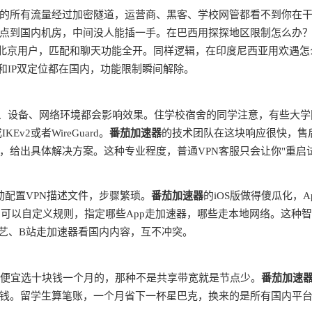
的所有流量经过加密隧道，运营商、黑客、学校网管都看不到你在
点到国内机房，中间没人能插一手。在巴西用探探地区限制怎么办
是北京用户，匹配和聊天功能全开。同样逻辑，在印度尼西亚用欢遇怎
和IP双定位都在国内，功能限制瞬间解除。
商、设备、网络环境都会影响效果。住学校宿舍的同学注意，有些大学
v2或者WireGuard。
番茄加速器
的技术团队在这块响应很快，售
，给出具体解决方案。这种专业程度，普通VPN客服只会让你"重启
动配置VPN描述文件，步骤繁琐。
番茄加速器
的iOS版做得傻瓜化，A
由，可以自定义规则，指定哪些App走加速器，哪些走本地网络。这种
奇艺、B站走加速器看国内内容，互不冲突。
别贪便宜选十块钱一个月的，那种不是共享带宽就是节点少。
番茄加速
钱。留学生算笔账，一个月省下一杯星巴克，换来的是所有国内平