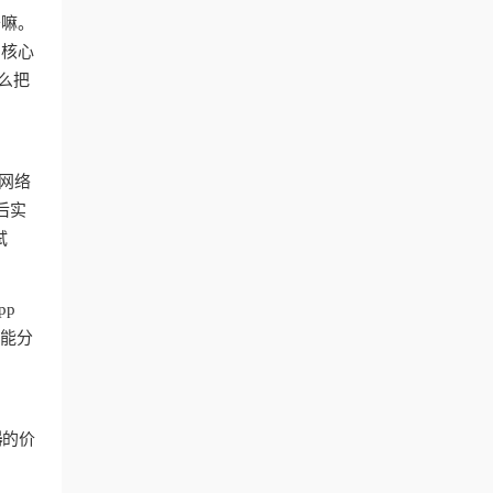
干嘛。
？核心
么把
网络
后实
试
pp
智能分
器
的价
台