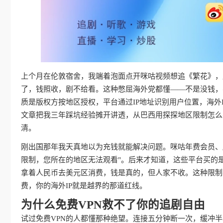
上个月在伦敦宿舍，我端着泡面点开咪咕视频想追《繁花》，屏
了，钱照收，剧不给看。这种憋屈海外党都懂——不是没钱，
质是版权方按地区授权，平台通过IP地址识别用户位置，海外
文章把我三年踩坑经验摊开讲透，从巴西用探探地区限制怎么
清。
刚出国那年我天真地以为充钱就能解决问题。咪咕年费会员、
限制，您所在的地区无法观看"。后来才知道，这些平台买的
拿着人民币去美元区消费，钱是真的，但人家不收。这种限制
费，你的海外IP就是越界的那道红线。
为什么免费VPN救不了你的追剧自由
试过免费VPN的人都懂那种绝望。连接五分钟断一次，缓冲