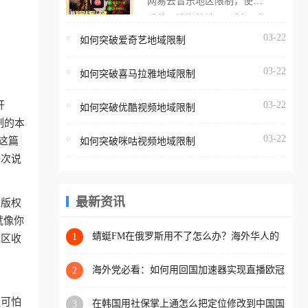
网易云音乐地区限制，使用
海外用户如香港、澳门、台
番茄取消海外地区限制。 当
湾、美国、加拿大、澳大利
在海外打开网易云音乐，却
03-22
如何突破爱奇艺地域限制
亚、欧洲等国家和地区时，
突然弹出“由于版权限制，您
腾讯视频也会像其他音乐平
03-22
所在的地区无法播放”的提示
如何突破喜马拉雅地域限制
台一样，出现地区及版权限
语。 海外用户如香港、澳
制问题，且仅能在中国大陆
开
03-22
如何突破优酷视频地域限制
门、台湾、美国、加拿大、
地区播放。 遇到这个问题的
制的本
澳大利亚、欧洲等国家和地
朋友们，使用番茄回国加速
03-22
这篇
如何突破咪咕视频地域限制
区时，网易云音乐也会像其
器，即可解决「海外用户收
一次说
他音乐平台一样，出现地区
听腾讯视频地区版权限制」
及版权限制问题，且仅能在
的问题，无论人在香港、澳
中国大陆地区播放。 遇到这
最新资讯
于版权
门、台湾、美国、加拿大、
个问题的朋友们，使用番茄
就像你
澳大利亚、欧洲等国家和地
回国加速器，即可解决「海
蜻蜓FM在俄罗斯用不了怎么办？海外华人的
1
地区收
区工作、留学、定居等，都
精神食粮补给方案
外用户收听网易云音乐地区
可以使用，不再因地区和版
版权限制」的问题，无论人
海外党必看：如何用回国加速器实现直播欧冠
2
权限制所困扰。
免费观看？附影视音乐全攻略
在香港、澳门、台湾、美
更可怕
在韩国用社保掌上通怎么把定位修改到中国国
3
国、加拿大、澳大利亚、欧