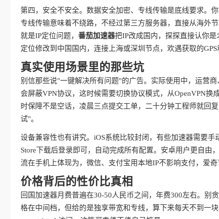
第四，安全不安全。数据安全加密、专线传输是底线要求。你
专线传输意味着不绕路，不经过第三方服务器，直接从海外节
就是IP定位问题，
番茄加速器
把IP改成国内，探探直接认你
定位修改到中国国内，连接上海或深圳节点，欢遇获取的GPS
真实使用场景里的那些坑
别信那些说"一键解决所有问题"的广告。实际使用中，运营
会屏蔽VPN协议，这时候需要切换协议模式，从OpenVPN换成IKE
时保障不是空话，凌晨三点提交工单，二十分钟工程师就回复
试"。
设备兼容性也有讲究。iOS系统比较封闭，有些加速器需要手
Store下载后登录即可，自动完成所有配置。安卓用户更自
流在手机上体现为，微信、支付宝用本地IP不影响支付，爱
价格背后的性价比真相
回国加速器月费普遍在30-50人民币之间，年费300左右。
格在中间档，但给的是独享带宽和专线，算下来每天不到一块