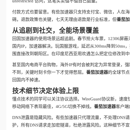
unrestricted 访问，这笔买卖值不值自己掂量。
付款方式也要留意。有些加速器只支持支付宝、微信，人在海
碍。退款政策也关键，七天无理由退款是行业标准，但
番茄加
从追剧到社交，全能场景覆盖
回国加速器的使用场景远超追剧。春节抢火车票，12306屏
国内IP，加速器解决。玩国服游戏，延迟从300ms降到50
围直接改到朝阳区。在印度尼西亚用欢遇怎么把定位修改到中
甚至国内电商平台购物，海外IP有时会被判定为异常登录，强
不到，关键时刻卡你一下才觉得憋屈。
番茄加速器
的全球节点
回国内不掉速。
技术细节决定体验上限
懂点技术的同学可以关注协议选择。WireGuard协议新，速度
移动网络下表现最佳，4G/5G切换不掉线。
番茄加速器
客户端
DNS泄露是隐藏风险。有些加速器只代理流量，不处理DNS
护，所有DNS请求走加密隧道，杜绝泄露风险。这种细节不