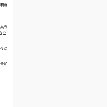
透明度
这类专
容全
和移动
安全加