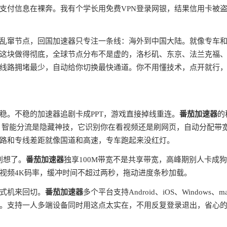
支付信息在裸奔。我有个学长用免费VPN登录网银，结果信用卡被
全球乱窜节点，回国加速器只专注一条线：海外到中国大陆。就像专车
这块做得彻底，全球节点分布不是虚的，洛杉矶、东京、法兰克福
线路拥堵最少，自动给你切换最快通道。你不用懂技术，点开就行
稳。不稳的加速器追剧卡成PPT，游戏直接掉线重连。
番茄加速器
的
。智能分流是隐藏神技，它识别你在看视频还是刷网页，自动分配带
路和专线差距就像国道和高速，专车跑起来没红灯。
别想了。
番茄加速器
独享100M带宽不是共享带宽，高峰期别人卡成
视频4K码率，缓冲时间不超过两秒，拖动进度条秒加载。
式机来回切。
番茄加速器
多个平台支持Android、iOS、Windows、m
。支持一人多端设备同时用这点太实在，不用反复登录退出，省心