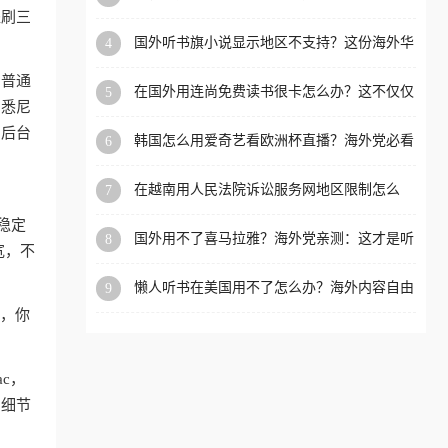
内？
盗刷三
洲等国家和地区工作、留
国外听书旗小说显示地区不支持？这份海外华
4
学、定居等，都可以使用，
人专属的国内内容解锁指南请收好
不再因地区和版权限制所困
和普通
在国外用连尚免费读书很卡怎么办？这不仅仅
5
扰。
、悉尼
是阅读的烦恼
，后台
韩国怎么用爱奇艺看欧洲杯直播？海外党必看
6
的回国加速全攻略
在越南用人民法院诉讼服务网地区限制怎么
7
办？先别急，这可能只是网络问题的冰山一角
稳定
国外用不了喜马拉雅？海外党亲测：这才是听
8
宽，不
国内音乐听书的正确打开方式
懒人听书在美国用不了怎么办？海外内容自由
9
的钥匙在这里
狗，你
ac，
的细节