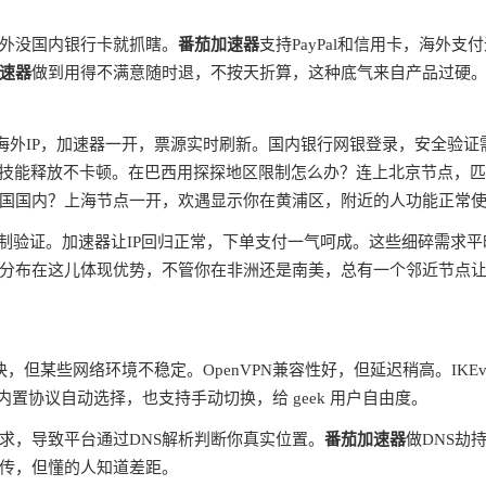
外没国内银行卡就抓瞎。
番茄加速器
支持PayPal和信用卡，海外支
速器
做到用得不满意随时退，不按天折算，这种底气来自产品过硬
蔽海外IP，加速器一开，票源实时刷新。国内银行网银登录，安全验证
ms，技能释放不卡顿。在巴西用探探地区限制怎么办？连上北京节点，
国国内？上海节点一开，欢遇显示你在黄浦区，附近的人功能正常
制验证。加速器让IP回归正常，下单支付一气呵成。这些细碎需求平
分布在这儿体现优势，不管你在非洲还是南美，总有一个邻近节点
快，但某些网络环境不稳定。OpenVPN兼容性好，但延迟稍高。IKEv
内置协议自动选择，也支持手动切换，给 geek 用户自由度。
请求，导致平台通过DNS解析判断你真实位置。
番茄加速器
做DNS劫
宣传，但懂的人知道差距。