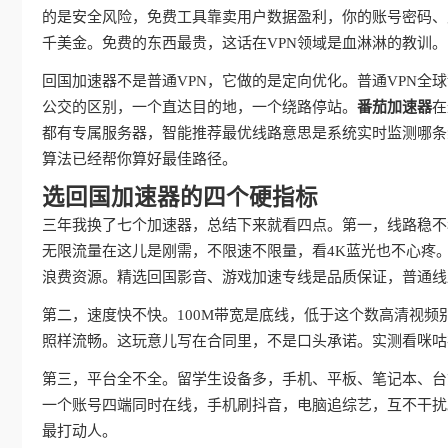
的是安全风险，免费工具靠卖用户数据盈利，你的账号密码、
千美金。免费的东西最贵，这话在VPN领域是血淋淋的教训。
回国加速器不是普通VPN，它做的是定向优化。普通VPN
公交的区别，一个直达目的地，一个绕路停站。
番茄加速器
在
都有专属服务器，智能推荐最优线路意思是系统实时监测哪条
算法已经帮你算好最佳路径。
选回国加速器的四个硬指标
三年我换了七个加速器，总结下来就看四点。第一，线路稳不
无限流量在这儿是刚需，不限速不限量，看4K蓝光也不心疼
浪费资源。精选回国影音、游戏加速专线是品质保证，普通线
第二，速度快不快。100M带宽是底线，低于这个数高清视频
照样流畅。这玩意儿写在合同里，不是口头承诺。实测看咪咕
第三，平台全不全。留学生设备多，手机、平板、笔记本、台
一个账号四端同时在线，手机刷抖音，电脑追综艺，互不干扰
最打动人。