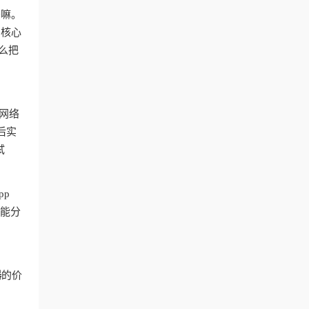
干嘛。
？核心
么把
网络
后实
试
pp
智能分
器
的价
台