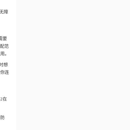
付无障
。
需要
匹配范
使用。
时想
让你连
2在
持防