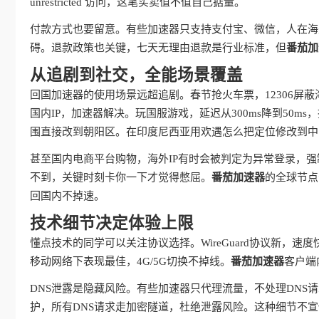
unrestricted 访问，这笔买卖值不值自己掂量。
付款方式也要留意。有些加速器只支持支付宝、微信，人在海
碍。退款政策也关键，七天无理由退款是行业标准，但
番茄加
从追剧到社交，全能场景覆盖
回国加速器的使用场景远超追剧。春节抢火车票，12306屏
国内IP，加速器解决。玩国服游戏，延迟从300ms降到50
围直接改到朝阳区。在印度尼西亚用欢遇怎么把定位修改到中
甚至国内电商平台购物，海外IP有时会被判定为异常登录，强
不到，关键时刻卡你一下才觉得憋屈。
番茄加速器
的全球节点
回国内不掉速。
技术细节决定体验上限
懂点技术的同学可以关注协议选择。WireGuard协议新，速度
移动网络下表现最佳，4G/5G切换不掉线。
番茄加速器
客户端
DNS泄露是隐藏风险。有些加速器只代理流量，不处理DNS
护，所有DNS请求走加密隧道，杜绝泄露风险。这种细节不