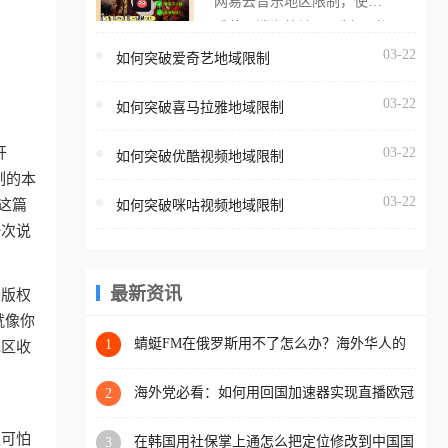
网易云音乐地区限制，使用
海外用户如香港、澳门、台
番茄取消海外地区限制。 当
湾、美国、加拿大、澳大利
在海外打开网易云音乐，却
03-22
如何突破爱奇艺地域限制
亚、欧洲等国家和地区时，
突然弹出“由于版权限制，您
腾讯视频也会像其他音乐平
03-22
所在的地区无法播放”的提示
如何突破喜马拉雅地域限制
台一样，出现地区及版权限
语。 海外用户如香港、澳
制问题，且仅能在中国大陆
开
03-22
如何突破优酷视频地域限制
门、台湾、美国、加拿大、
地区播放。 遇到这个问题的
制的本
澳大利亚、欧洲等国家和地
朋友们，使用番茄回国加速
03-22
这篇
如何突破咪咕视频地域限制
区时，网易云音乐也会像其
器，即可解决「海外用户收
一次说
他音乐平台一样，出现地区
听腾讯视频地区版权限制」
及版权限制问题，且仅能在
的问题，无论人在香港、澳
中国大陆地区播放。 遇到这
最新资讯
于版权
门、台湾、美国、加拿大、
个问题的朋友们，使用番茄
就像你
澳大利亚、欧洲等国家和地
回国加速器，即可解决「海
蜻蜓FM在俄罗斯用不了怎么办？海外华人的
1
地区收
区工作、留学、定居等，都
精神食粮补给方案
外用户收听网易云音乐地区
可以使用，不再因地区和版
版权限制」的问题，无论人
海外党必看：如何用回国加速器实现直播欧冠
2
权限制所困扰。
免费观看？附影视音乐全攻略
在香港、澳门、台湾、美
更可怕
在韩国用社保掌上通怎么把定位修改到中国国
3
国、加拿大、澳大利亚、欧