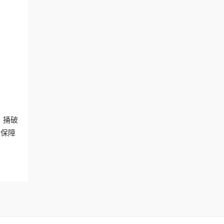
。捅破
后保障