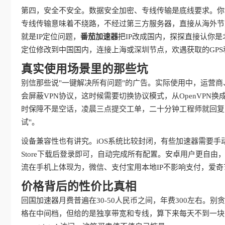
第四，安全不安全。数据安全加密、专线传输是底线要求。你
专线传输意味着不绕路，不经过第三方服务器，直接从海外节
就是IP定位问题，
番茄加速器
把IP改成国内，探探直接认你
定位修改到中国国内，连接上海或深圳节点，欢遇获取的GPS
真实使用场景里的那些坑
别信那些说"一键解决所有问题"的广告。实际使用中，运营
会屏蔽VPN协议，这时候需要切换协议模式，从OpenVPN换成IKE
时保障不是空话，凌晨三点提交工单，二十分钟工程师就回复
试"。
设备兼容性也有讲究。iOS系统比较封闭，有些加速器需要手
Store下载后登录即可，自动完成所有配置。安卓用户更自
流在手机上体现为，微信、支付宝用本地IP不影响支付，爱
价格背后的性价比真相
回国加速器月费普遍在30-50人民币之间，年费300左右。
格在中间档，但给的是独享带宽和专线，算下来每天不到一块