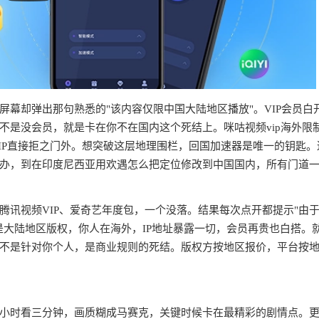
幕却弹出那句熟悉的"该内容仅限中国大陆地区播放"。VIP会员白
不是没会员，就是卡在你不在国内这个死结上。咪咕视频vip海外限
IP直接拒之门外。想突破这层地理围栏，回国加速器是唯一的钥匙。
办，到在印度尼西亚用欢遇怎么把定位修改到中国国内，所有门道
腾讯视频VIP、爱奇艺年度包，一个没落。结果每次点开都提示"由
是大陆地区版权，你人在海外，IP地址暴露一切，会员再贵也白搭。
不是针对你个人，是商业规则的死结。版权方按地区报价，平台按
半小时看三分钟，画质糊成马赛克，关键时候卡在最精彩的剧情点。