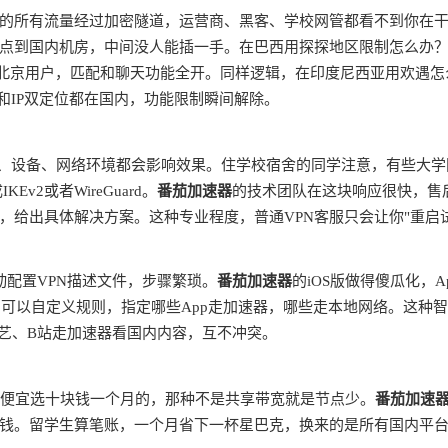
的所有流量经过加密隧道，运营商、黑客、学校网管都看不到你在
点到国内机房，中间没人能插一手。在巴西用探探地区限制怎么办
是北京用户，匹配和聊天功能全开。同样逻辑，在印度尼西亚用欢遇怎
和IP双定位都在国内，功能限制瞬间解除。
商、设备、网络环境都会影响效果。住学校宿舍的同学注意，有些大学
v2或者WireGuard。
番茄加速器
的技术团队在这块响应很快，售
，给出具体解决方案。这种专业程度，普通VPN客服只会让你"重启
动配置VPN描述文件，步骤繁琐。
番茄加速器
的iOS版做得傻瓜化，A
由，可以自定义规则，指定哪些App走加速器，哪些走本地网络。这种
奇艺、B站走加速器看国内内容，互不冲突。
别贪便宜选十块钱一个月的，那种不是共享带宽就是节点少。
番茄加速
钱。留学生算笔账，一个月省下一杯星巴克，换来的是所有国内平