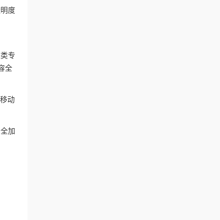
透明度
这类专
容全
和移动
安全加