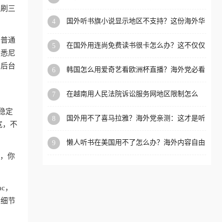
内？
盗刷三
洲等国家和地区工作、留
国外听书旗小说显示地区不支持？这份海外华
4
学、定居等，都可以使用，
人专属的国内内容解锁指南请收好
不再因地区和版权限制所困
和普通
在国外用连尚免费读书很卡怎么办？这不仅仅
5
扰。
、悉尼
是阅读的烦恼
，后台
韩国怎么用爱奇艺看欧洲杯直播？海外党必看
6
的回国加速全攻略
在越南用人民法院诉讼服务网地区限制怎么
7
办？先别急，这可能只是网络问题的冰山一角
稳定
国外用不了喜马拉雅？海外党亲测：这才是听
8
宽，不
国内音乐听书的正确打开方式
懒人听书在美国用不了怎么办？海外内容自由
9
的钥匙在这里
狗，你
ac，
的细节