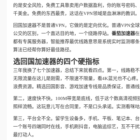
的是安全风险，免费工具靠卖用户数据盈利，你的账号密码、
千美金。免费的东西最贵，这话在VPN领域是血淋淋的教训。
回国加速器不是普通VPN，它做的是定向优化。普通VPN
公交的区别，一个直达目的地，一个绕路停站。
番茄加速器
在
都有专属服务器，智能推荐最优线路意思是系统实时监测哪条
算法已经帮你算好最佳路径。
选回国加速器的四个硬指标
三年我换了七个加速器，总结下来就看四点。第一，线路稳不
无限流量在这儿是刚需，不限速不限量，看4K蓝光也不心疼
浪费资源。精选回国影音、游戏加速专线是品质保证，普通线
第二，速度快不快。100M带宽是底线，低于这个数高清视频
照样流畅。这玩意儿写在合同里，不是口头承诺。实测看咪咕
第三，平台全不全。留学生设备多，手机、平板、笔记本、台
一个账号四端同时在线，手机刷抖音，电脑追综艺，互不干扰
最打动人。