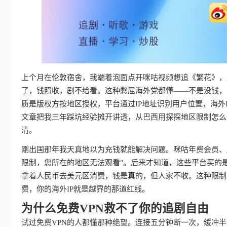
上个月在伦敦宿舍，我端着泡面点开咪咕视频想追《繁花》，屏
了，钱照收，剧不给看。这种憋屈海外党都懂——不是没钱，
质是版权方按地区授权，平台通过IP地址识别用户位置，海外
文章把我三年踩坑经验摊开讲透，从巴西用探探地区限制怎么
清。
刚出国那年我天真地以为充钱就能解决问题。咪咕年费会员、
限制，您所在的地区无法观看"。后来才知道，这些平台买的
拿着人民币去美元区消费，钱是真的，但人家不收。这种限制
费，你的海外IP就是越界的那道红线。
为什么免费VPN救不了你的追剧自由
试过免费VPN的人都懂那种绝望。连接五分钟断一次，缓冲