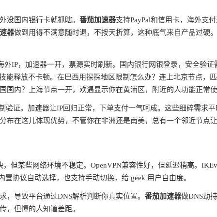
外没国内银行卡就抓瞎。
番茄加速器
支持PayPal和信用卡，海外支
速器
做到用得不满意随时退，不按天折算，这种底气来自产品过硬
蔽海外IP，加速器一开，票源实时刷新。国内银行网银登录，安全验证
ms，技能释放不卡顿。在巴西用探探地区限制怎么办？连上北京节点，
国国内？上海节点一开，欢遇显示你在黄浦区，附近的人功能正常
制验证。加速器让IP回归正常，下单支付一气呵成。这些细碎需求平
分布在这儿体现优势，不管你在非洲还是南美，总有一个邻近节点
快，但某些网络环境不稳定。OpenVPN兼容性好，但延迟稍高。IKEv
内置协议自动选择，也支持手动切换，给 geek 用户自由度。
请求，导致平台通过DNS解析判断你真实位置。
番茄加速器
做DNS劫
宣传，但懂的人知道差距。