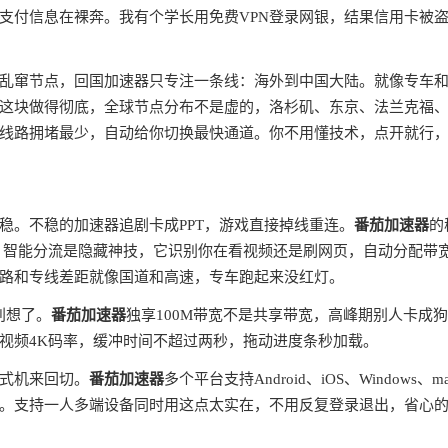
支付信息在裸奔。我有个学长用免费VPN登录网银，结果信用卡被
全球乱窜节点，回国加速器只专注一条线：海外到中国大陆。就像专车
这块做得彻底，全球节点分布不是虚的，洛杉矶、东京、法兰克福
线路拥堵最少，自动给你切换最快通道。你不用懂技术，点开就行
稳。不稳的加速器追剧卡成PPT，游戏直接掉线重连。
番茄加速器
的
。智能分流是隐藏神技，它识别你在看视频还是刷网页，自动分配带
路和专线差距就像国道和高速，专车跑起来没红灯。
别想了。
番茄加速器
独享100M带宽不是共享带宽，高峰期别人卡成
视频4K码率，缓冲时间不超过两秒，拖动进度条秒加载。
式机来回切。
番茄加速器
多个平台支持Android、iOS、Windows、m
。支持一人多端设备同时用这点太实在，不用反复登录退出，省心