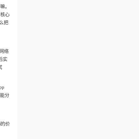
干嘛。
？核心
么把
网络
后实
试
pp
智能分
器
的价
台