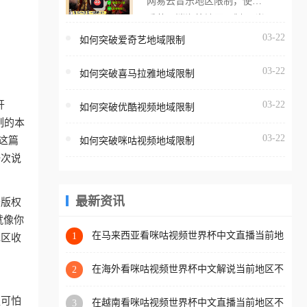
网易云音乐地区限制，使用
海外用户如香港、澳门、台
番茄取消海外地区限制。 当
湾、美国、加拿大、澳大利
在海外打开网易云音乐，却
03-22
如何突破爱奇艺地域限制
亚、欧洲等国家和地区时，
突然弹出“由于版权限制，您
腾讯视频也会像其他音乐平
03-22
所在的地区无法播放”的提示
如何突破喜马拉雅地域限制
台一样，出现地区及版权限
语。 海外用户如香港、澳
制问题，且仅能在中国大陆
开
03-22
如何突破优酷视频地域限制
门、台湾、美国、加拿大、
地区播放。 遇到这个问题的
制的本
澳大利亚、欧洲等国家和地
朋友们，使用番茄回国加速
03-22
这篇
如何突破咪咕视频地域限制
区时，网易云音乐也会像其
器，即可解决「海外用户收
一次说
他音乐平台一样，出现地区
听腾讯视频地区版权限制」
及版权限制问题，且仅能在
的问题，无论人在香港、澳
中国大陆地区播放。 遇到这
最新资讯
于版权
门、台湾、美国、加拿大、
个问题的朋友们，使用番茄
就像你
澳大利亚、欧洲等国家和地
回国加速器，即可解决「海
在马来西亚看咪咕视频世界杯中文直播当前地
1
地区收
区工作、留学、定居等，都
区不可播放？这篇指南帮你搞定海外看球难题
外用户收听网易云音乐地区
可以使用，不再因地区和版
版权限制」的问题，无论人
在海外看咪咕视频世界杯中文解说当前地区不
2
权限制所困扰。
可播放？这篇指南帮你解决所有问题
在香港、澳门、台湾、美
更可怕
在越南看咪咕视频世界杯中文直播当前地区不
3
国、加拿大、澳大利亚、欧