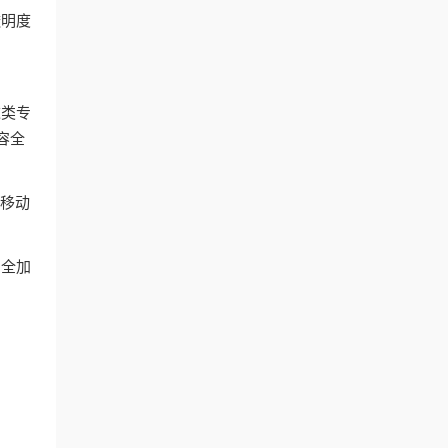
透明度
这类专
容全
和移动
安全加