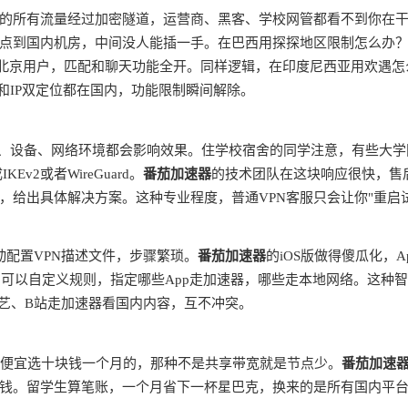
的所有流量经过加密隧道，运营商、黑客、学校网管都看不到你在
点到国内机房，中间没人能插一手。在巴西用探探地区限制怎么办
是北京用户，匹配和聊天功能全开。同样逻辑，在印度尼西亚用欢遇怎
和IP双定位都在国内，功能限制瞬间解除。
商、设备、网络环境都会影响效果。住学校宿舍的同学注意，有些大学
v2或者WireGuard。
番茄加速器
的技术团队在这块响应很快，售
，给出具体解决方案。这种专业程度，普通VPN客服只会让你"重启
动配置VPN描述文件，步骤繁琐。
番茄加速器
的iOS版做得傻瓜化，A
由，可以自定义规则，指定哪些App走加速器，哪些走本地网络。这种
奇艺、B站走加速器看国内内容，互不冲突。
别贪便宜选十块钱一个月的，那种不是共享带宽就是节点少。
番茄加速
钱。留学生算笔账，一个月省下一杯星巴克，换来的是所有国内平