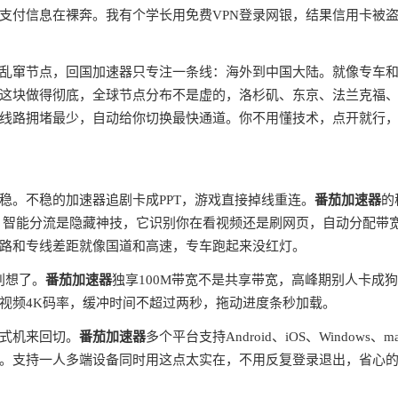
支付信息在裸奔。我有个学长用免费VPN登录网银，结果信用卡被
全球乱窜节点，回国加速器只专注一条线：海外到中国大陆。就像专车
这块做得彻底，全球节点分布不是虚的，洛杉矶、东京、法兰克福
线路拥堵最少，自动给你切换最快通道。你不用懂技术，点开就行
稳。不稳的加速器追剧卡成PPT，游戏直接掉线重连。
番茄加速器
的
。智能分流是隐藏神技，它识别你在看视频还是刷网页，自动分配带
路和专线差距就像国道和高速，专车跑起来没红灯。
别想了。
番茄加速器
独享100M带宽不是共享带宽，高峰期别人卡成
视频4K码率，缓冲时间不超过两秒，拖动进度条秒加载。
式机来回切。
番茄加速器
多个平台支持Android、iOS、Windows、m
。支持一人多端设备同时用这点太实在，不用反复登录退出，省心