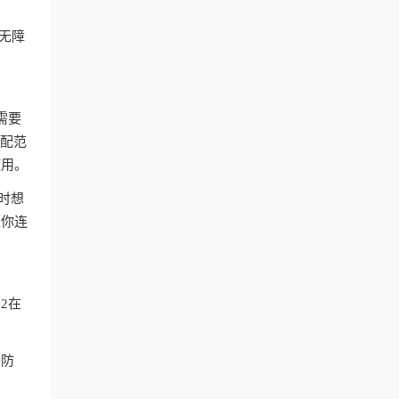
付无障
。
需要
匹配范
使用。
时想
让你连
2在
持防