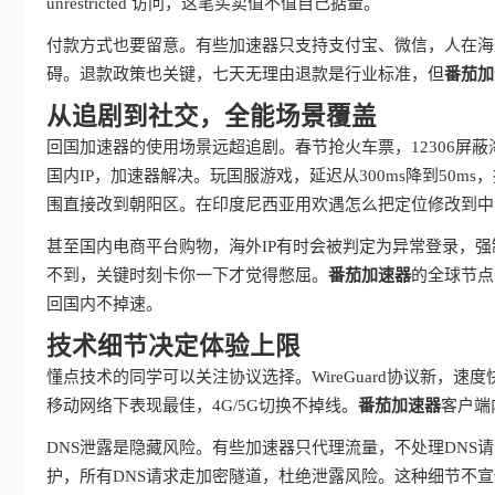
unrestricted 访问，这笔买卖值不值自己掂量。
付款方式也要留意。有些加速器只支持支付宝、微信，人在海
碍。退款政策也关键，七天无理由退款是行业标准，但
番茄加
从追剧到社交，全能场景覆盖
回国加速器的使用场景远超追剧。春节抢火车票，12306屏
国内IP，加速器解决。玩国服游戏，延迟从300ms降到50
围直接改到朝阳区。在印度尼西亚用欢遇怎么把定位修改到中
甚至国内电商平台购物，海外IP有时会被判定为异常登录，强
不到，关键时刻卡你一下才觉得憋屈。
番茄加速器
的全球节点
回国内不掉速。
技术细节决定体验上限
懂点技术的同学可以关注协议选择。WireGuard协议新，速度
移动网络下表现最佳，4G/5G切换不掉线。
番茄加速器
客户端
DNS泄露是隐藏风险。有些加速器只代理流量，不处理DNS
护，所有DNS请求走加密隧道，杜绝泄露风险。这种细节不