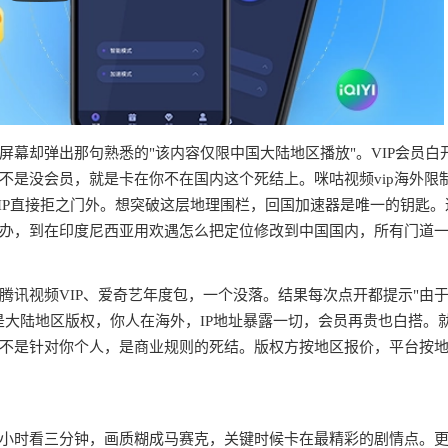
幕却弹出那句熟悉的"该内容仅限中国大陆地区播放"。VIP会员白
不是没会员，就是卡在你不在国内这个死结上。咪咕视频vip海外限
IP直接拒之门外。想突破这层地理围栏，回国加速器是唯一的钥匙。
办，到在印度尼西亚用欢遇怎么把定位修改到中国国内，所有门道
腾讯视频VIP、爱奇艺年度包，一个没落。结果每次点开都提示"由
是大陆地区版权，你人在海外，IP地址暴露一切，会员再贵也白搭。
不是针对你个人，是商业规则的死结。版权方按地区报价，平台按
半小时看三分钟，画质糊成马赛克，关键时候卡在最精彩的剧情点。