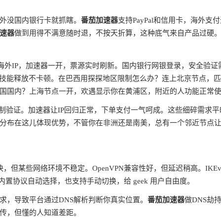
外没国内银行卡就抓瞎。
番茄加速器
支持PayPal和信用卡，海外支
速器
做到用得不满意随时退，不按天折算，这种底气来自产品过硬
蔽海外IP，加速器一开，票源实时刷新。国内银行网银登录，安全验证
ms，技能释放不卡顿。在巴西用探探地区限制怎么办？连上北京节点，
国国内？上海节点一开，欢遇显示你在黄浦区，附近的人功能正常
制验证。加速器让IP回归正常，下单支付一气呵成。这些细碎需求平
分布在这儿体现优势，不管你在非洲还是南美，总有一个邻近节点
快，但某些网络环境不稳定。OpenVPN兼容性好，但延迟稍高。IKEv
内置协议自动选择，也支持手动切换，给 geek 用户自由度。
请求，导致平台通过DNS解析判断你真实位置。
番茄加速器
做DNS劫
宣传，但懂的人知道差距。