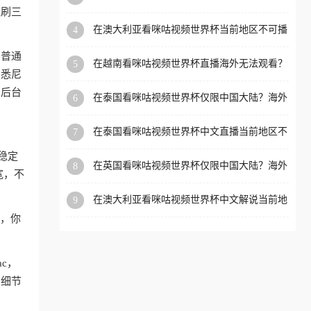
可播放？这篇指南帮你解决所有海外观赛难题
盗刷三
洲等国家和地区工作、留
在澳大利亚看咪咕视频世界杯当前地区不可播
4
学、定居等，都可以使用，
放？海外党体育观赛终极指南
不再因地区和版权限制所困
和普通
在越南看咪咕视频世界杯直播海外无法观看？
5
扰。
、悉尼
这份海外观赛终极指南帮你搞定
，后台
在泰国看咪咕视频世界杯仅限中国大陆？海外
6
党看球追剧的终极破局指南
在泰国看咪咕视频世界杯中文直播当前地区不
7
可播放？海外党体育观赛终极指南
稳定
在英国看咪咕视频世界杯仅限中国大陆？海外
8
宽，不
党体育观赛终极指南
在澳大利亚看咪咕视频世界杯中文解说当前地
9
区不可播放？这篇指南帮你搞定所有海外体育
狗，你
直播限制
ac，
的细节