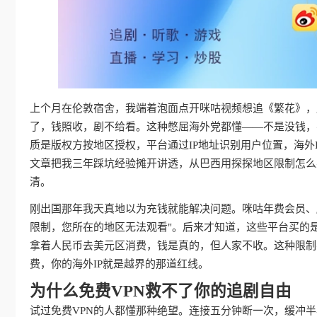
上个月在伦敦宿舍，我端着泡面点开咪咕视频想追《繁花》，屏
了，钱照收，剧不给看。这种憋屈海外党都懂——不是没钱，
质是版权方按地区授权，平台通过IP地址识别用户位置，海外
文章把我三年踩坑经验摊开讲透，从巴西用探探地区限制怎么
清。
刚出国那年我天真地以为充钱就能解决问题。咪咕年费会员、
限制，您所在的地区无法观看"。后来才知道，这些平台买的
拿着人民币去美元区消费，钱是真的，但人家不收。这种限制
费，你的海外IP就是越界的那道红线。
为什么免费VPN救不了你的追剧自由
试过免费VPN的人都懂那种绝望。连接五分钟断一次，缓冲