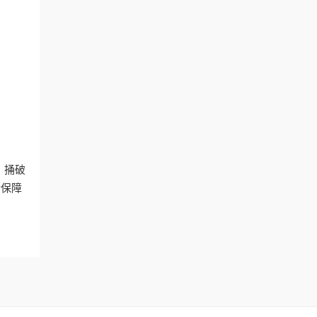
。捅破
后保障