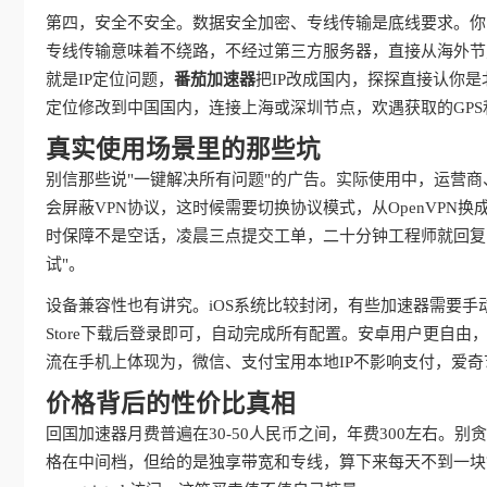
第四，安全不安全。数据安全加密、专线传输是底线要求。你
专线传输意味着不绕路，不经过第三方服务器，直接从海外节
就是IP定位问题，
番茄加速器
把IP改成国内，探探直接认你
定位修改到中国国内，连接上海或深圳节点，欢遇获取的GPS
真实使用场景里的那些坑
别信那些说"一键解决所有问题"的广告。实际使用中，运营
会屏蔽VPN协议，这时候需要切换协议模式，从OpenVPN换成IKE
时保障不是空话，凌晨三点提交工单，二十分钟工程师就回复
试"。
设备兼容性也有讲究。iOS系统比较封闭，有些加速器需要手
Store下载后登录即可，自动完成所有配置。安卓用户更自
流在手机上体现为，微信、支付宝用本地IP不影响支付，爱
价格背后的性价比真相
回国加速器月费普遍在30-50人民币之间，年费300左右。
格在中间档，但给的是独享带宽和专线，算下来每天不到一块