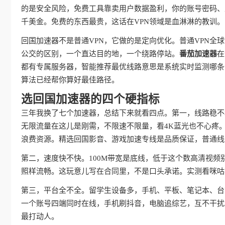
的是安全风险，免费工具靠卖用户数据盈利，你的账号密码、
千美金。免费的东西最贵，这话在VPN领域是血淋淋的教训。
回国加速器不是普通VPN，它做的是定向优化。普通VPN
公交的区别，一个直达目的地，一个绕路停站。
番茄加速器
在
都有专属服务器，智能推荐最优线路意思是系统实时监测哪条
算法已经帮你算好最佳路径。
选回国加速器的四个硬指标
三年我换了七个加速器，总结下来就看四点。第一，线路稳不
无限流量在这儿是刚需，不限速不限量，看4K蓝光也不心疼
浪费资源。精选回国影音、游戏加速专线是品质保证，普通线
第二，速度快不快。100M带宽是底线，低于这个数高清视频
照样流畅。这玩意儿写在合同里，不是口头承诺。实测看咪咕
第三，平台全不全。留学生设备多，手机、平板、笔记本、台
一个账号四端同时在线，手机刷抖音，电脑追综艺，互不干扰
最打动人。