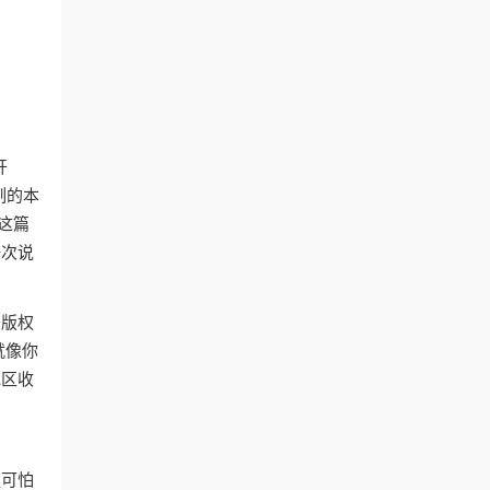
开
制的本
这篇
一次说
于版权
就像你
地区收
更可怕