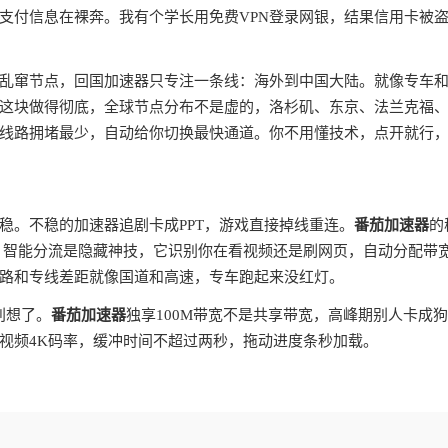
支付信息在裸奔。我有个学长用免费VPN登录网银，结果信用卡被
全球乱窜节点，回国加速器只专注一条线：海外到中国大陆。就像专车
这块做得彻底，全球节点分布不是虚的，洛杉矶、东京、法兰克福
线路拥堵最少，自动给你切换最快通道。你不用懂技术，点开就行
稳。不稳的加速器追剧卡成PPT，游戏直接掉线重连。
番茄加速器
的
。智能分流是隐藏神技，它识别你在看视频还是刷网页，自动分配带
路和专线差距就像国道和高速，专车跑起来没红灯。
别想了。
番茄加速器
独享100M带宽不是共享带宽，高峰期别人卡成
视频4K码率，缓冲时间不超过两秒，拖动进度条秒加载。