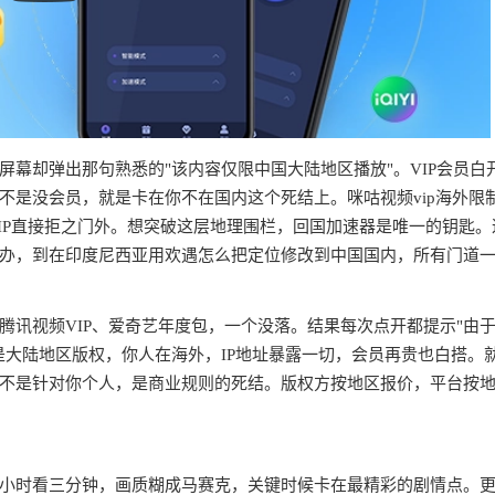
幕却弹出那句熟悉的"该内容仅限中国大陆地区播放"。VIP会员白
不是没会员，就是卡在你不在国内这个死结上。咪咕视频vip海外限
IP直接拒之门外。想突破这层地理围栏，回国加速器是唯一的钥匙。
办，到在印度尼西亚用欢遇怎么把定位修改到中国国内，所有门道
腾讯视频VIP、爱奇艺年度包，一个没落。结果每次点开都提示"由
是大陆地区版权，你人在海外，IP地址暴露一切，会员再贵也白搭。
不是针对你个人，是商业规则的死结。版权方按地区报价，平台按
半小时看三分钟，画质糊成马赛克，关键时候卡在最精彩的剧情点。