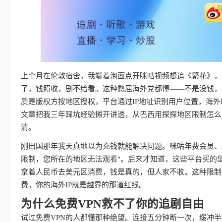
上个月在伦敦宿舍，我端着泡面点开咪咕视频想追《繁花》，屏
了，钱照收，剧不给看。这种憋屈海外党都懂——不是没钱，
质是版权方按地区授权，平台通过IP地址识别用户位置，海外
文章把我三年踩坑经验摊开讲透，从巴西用探探地区限制怎么
清。
刚出国那年我天真地以为充钱就能解决问题。咪咕年费会员、
限制，您所在的地区无法观看"。后来才知道，这些平台买的
拿着人民币去美元区消费，钱是真的，但人家不收。这种限制
费，你的海外IP就是越界的那道红线。
为什么免费VPN救不了你的追剧自由
试过免费VPN的人都懂那种绝望。连接五分钟断一次，缓冲