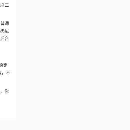
盗刷三
和普通
、悉尼
，后台
稳定
宽，不
狗，你