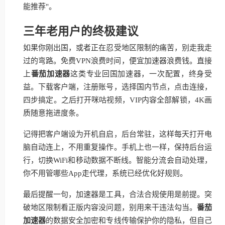
能推荐"。
三年老用户的终极建议
如果你刚出国，或者正在忍受地区限制的痛苦，别走我走
过的弯路。免费VPN浪费时间，便宜加速器浪费钱。直接
上
番茄加速器
这类专业回国加速器，一次配置，终身受
益。下载客户端，注册账号，选择国内节点，点击连接，
四步搞定。之后打开咪咕视频，VIP内容全部解锁，4K画
质随意拖进度条。
记得把客户端设为开机自启，后台常驻，这样每天打开电
脑自动连上，不用重复操作。手机上也一样，保持后台运
行，切换WiFi和移动数据不断线。智能分流会自动处理，
你不用管哪些App走代理，系统已经优化好规则。
最后提醒一句，加速器是工具，合法合规使用是前提。突
破地区限制看正版内容没问题，别用来干违法勾当。
番茄
加速器
的数据安全加密和专线传输保护你的隐私，但自己