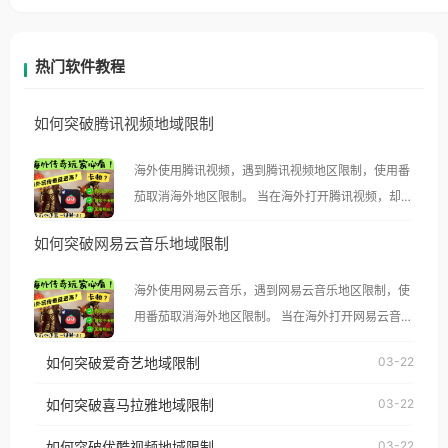
热门软件教程
如何突破腾讯视频地域限制
海外使用腾讯视频，遇到腾讯视频地区限制，使用番
茄取消海外地区限制。 当在海外打开腾讯视频，却突
然弹出“由于版权限制，您所在的地区无法播放”的提
如何突破网易云音乐地域限制
示语。 海外用户如香港、澳门、台湾、美国、加拿
大、澳大利亚、欧洲等国家和地区时，腾讯视频也会
海外使用网易云音乐，遇到网易云音乐地区限制，使
像其他音乐平台一样，出现地区及版权限制问题，且
用番茄取消海外地区限制。 当在海外打开网易云音
仅能在中国大陆地区播放。 遇到这个问题的朋友们，
乐，却突然弹出“由于版权限制，您所在的地区无法
使用番茄回国加速器，即可解决「海外用户收听腾讯
如何突破爱奇艺地域限制
03-22
播放”的提示语。 海外用户如香港、澳门、台湾、美
视频地区版权限制」的问题，无论人在香港、澳门、
国、加拿大、澳大利亚、欧洲等国家和地区时，网易
如何突破喜马拉雅地域限制
03-22
台湾、美国、加拿大、澳大利亚、欧洲等国家和地区
云音乐也会像其他音乐平台一样，出现地区及版权限
工作、留学、定居等，都可以使用，不再因地区和版
如何突破优酷视频地域限制
03-22
制问题，且仅能在中国大陆地区播放。 遇到这个问题