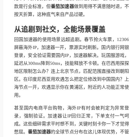
款是行业标准，但
番茄加速器
做到用得不满意随时退，不
按天折算，这种底气来自产品过硬。
从追剧到社交，全能场景覆盖
回国加速器的使用场景远超追剧。春节抢火车票，12306
屏蔽海外IP，加速器一开，票源实时刷新。国内银行网银
登录，安全验证需要国内IP，加速器解决。玩国服游戏，
延迟从300ms降到50ms，技能释放不卡顿。在巴西用探探
地区限制怎么办？连上北京节点，匹配范围直接改到朝阳
区。在印度尼西亚用欢遇怎么把定位修改到中国国内？上
海节点一开，欢遇显示你在黄浦区，附近的人功能正常使
用。
甚至国内电商平台购物，海外IP有时会被判定为异常登
录，强制验证。加速器让IP回归正常，下单支付一气呵
成。这些细碎需求平时想不到，关键时刻卡你一下才觉得
憋屈。
番茄加速器
的全球节点分布在这儿体现优势，不管