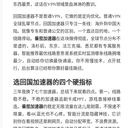
东西最贵，这话在VPN领域是血淋淋的教训。
回国加速器不是普通VPN，它做的是定向优化。普通VPN
全球乱窜节点，回国加速器只专注一条线：海外到中国大
陆。就像专车和普通公交的区别，一个直达目的地，一个
绕路停站。
番茄加速器
在这块做得彻底，全球节点分布不
是虚的，洛杉矶、东京、法兰克福、悉尼都有专属服务
器，智能推荐最优线路意思是系统实时监测哪条线路拥堵
最少，自动给你切换最快通道。你不用懂技术，点开就
行，后台算法已经帮你算好最佳路径。
选回国加速器的四个硬指标
三年我换了七个加速器，总结下来就看四点。第一，线路
稳不稳。不稳的加速器追剧卡成PPT，游戏直接掉线重
连。
番茄加速器
的稳定无限流量在这儿是刚需，不限速不
限量，看4K蓝光也不心疼。智能分流是隐藏神技，它识
别你在看视频还是刷网页，自动分配带宽，不浪费资源。