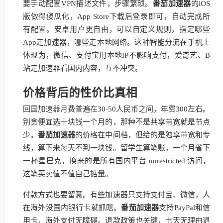
要手动配置VPN描述文件，步骤繁琐。
番茄加速器
的iOS
版做得傻瓜化，App Store下载后登录即可，自动完成所
有配置。安卓用户更自由，可以自定义规则，指定哪些
App走加速器，哪些走本地网络。这种智能分流在手机上
体现为，微信、支付宝用本地IP不影响支付，爱奇艺、B
站走加速器看国内内容，互不冲突。
价格背后的性价比真相
回国加速器月费普遍在30-50人民币之间，年费300左右。
别贪便宜选十块钱一个月的，那种不是共享带宽就是节点
少。
番茄加速器
的价格在中间档，但给的是独享带宽和专
线，算下来每天不到一块钱。留学生算笔账，一个月省下
一杯星巴克，换来的是所有国内平台 unrestricted 访问，
这笔买卖值不值自己掂量。
付款方式也要留意。有些加速器只支持支付宝、微信，人
在海外没国内银行卡就抓瞎。
番茄加速器
支持PayPal和信
用卡，海外支付无障碍。退款政策也关键，七天无理由退