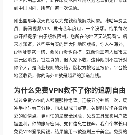
地区限制怎么办，到在印度尼西亚用欢遇怎么把定位修改
到中国国内，所有门道一次说清。
刚出国那年我天真地以为充钱就能解决问题。咪咕年费会
员、腾讯视频VIP、爱奇艺年度包，一个没落。结果每次
点开都提示"由于版权限制，您所在的地区无法观看"。后
来才知道，这些平台买的是大陆地区版权，你人在海外，
IP地址暴露一切，会员再贵也白搭。就像你拿着人民币去
美元区消费，钱是真的，但人家不收。这种限制不是针对
你个人，是商业规则的死结。版权方按地区报价，平台按
地区收费，你的海外IP就是越界的那道红线。
为什么免费VPN救不了你的追剧自由
试过免费VPN的人都懂那种绝望。连接五分钟断一次，缓
冲半小时看三分钟，画质糊成马赛克，关键时候卡在最精
彩的剧情点。更可怕的是安全风险，免费工具靠卖用户数
据盈利，你的账号密码、支付信息在裸奔。我有个学长用
免费VPN登录网银，结果信用卡被盗刷三千美金。免费的