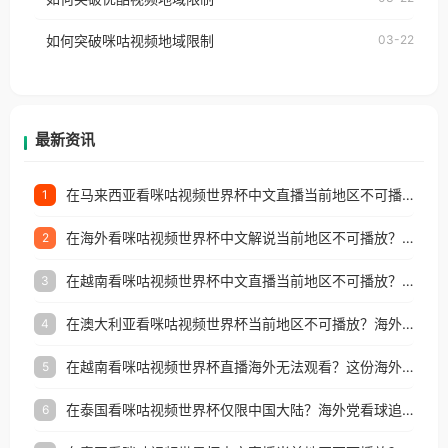
权限制所困扰。
的朋友们，使用番茄回国加速器，即可解决「海外用
如何突破咪咕视频地域限制
03-22
户收听网易云音乐地区版权限制」的问题，无论人在
香港、澳门、台湾、美国、加拿大、澳大利亚、欧洲
等国家和地区工作、留学、定居等，都可以使用，不
再因地区和版权限制所困扰。
最新资讯
在马来西亚看咪咕视频世界杯中文直播当前地区不可播放？这篇指南帮你搞定海外看球难题
1
在海外看咪咕视频世界杯中文解说当前地区不可播放？这篇指南帮你解决所有问题
2
在越南看咪咕视频世界杯中文直播当前地区不可播放？这篇指南帮你解决所有海外观赛难题
3
在澳大利亚看咪咕视频世界杯当前地区不可播放？海外党体育观赛终极指南
4
在越南看咪咕视频世界杯直播海外无法观看？这份海外观赛终极指南帮你搞定
5
在泰国看咪咕视频世界杯仅限中国大陆？海外党看球追剧的终极破局指南
6