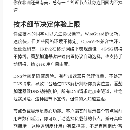
你在非洲还是南美，总有一个邻近节点让你连回国内不掉
速。
技术细节决定体验上限
懂点技术的同学可以关注协议选择。WireGuard协议新，
速度快，但某些网络环境不稳定。OpenVPN兼容性好，
但延迟稍高。IKEv2在移动网络下表现最佳，4G/5G切换
不掉线。
番茄加速器
客户端内置协议自动选择，也支持手
动切换，给 geek 用户自由度。
DNS泄露是隐藏风险。有些加速器只代理流量，不处理
DNS请求，导致平台通过DNS解析判断你真实位置。
番茄
加速器
做DNS劫持防护，所有DNS请求走加密隧道，杜绝
泄露风险。这种细节不宣传，但懂的人知道差距。
节点负载显示是良心功能。客户端实时显示每个节点当前
用户数和延迟，你可以手动选择负载低的节点，避开高峰
期拥堵。这种透明度让用户有掌控感，不是盲目相信"智