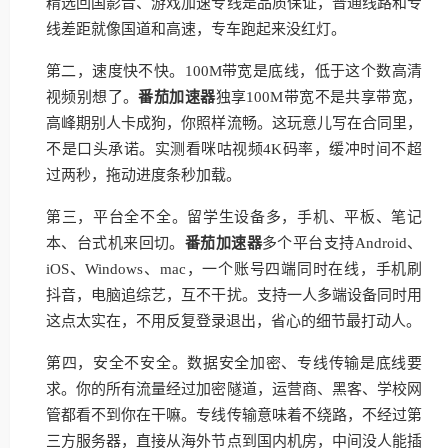
精选回国影音、游戏加速专线是品质保证，普通线路和专
线差距就像国道和高速，专车跑起来没红灯。
第二，速度快不快。100M带宽是底线，低于这个数高清
视频别想了。
番茄加速器
独享100M带宽不是共享带宽，
高峰期别人卡成狗，你照样流畅。这玩意儿写在合同里，
不是口头承诺。实测看咪咕视频4K码率，缓冲时间不超
过两秒，拖动进度条秒加载。
第三，平台全不全。留学生设备多，手机、平板、笔记
本、台式机来回切。
番茄加速器
多个平台支持Android、
iOS、Windows、mac，一个账号四端同时在线，手机刷
抖音，电脑追综艺，互不干扰。支持一人多端设备同时用
这点太实在，不用反复登录退出，省心的细节最打动人。
第四，安全不安全。数据安全加密、专线传输是底线要
求。你的所有流量经过加密隧道，运营商、黑客、学校网
管都看不到你在干嘛。专线传输意味着不绕路，不经过第
三方服务器，直接从海外节点到国内机房，中间没人能插