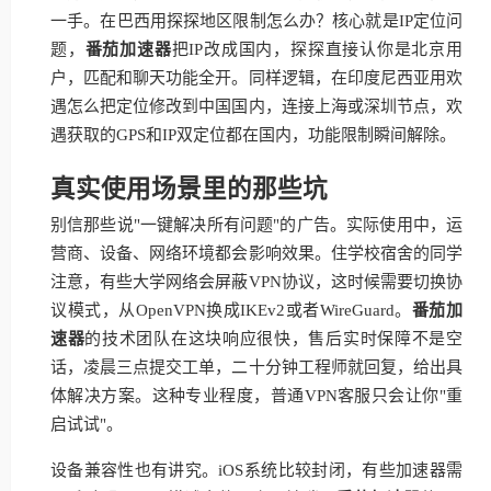
一手。在巴西用探探地区限制怎么办？核心就是IP定位问
题，
番茄加速器
把IP改成国内，探探直接认你是北京用
户，匹配和聊天功能全开。同样逻辑，在印度尼西亚用欢
遇怎么把定位修改到中国国内，连接上海或深圳节点，欢
遇获取的GPS和IP双定位都在国内，功能限制瞬间解除。
真实使用场景里的那些坑
别信那些说"一键解决所有问题"的广告。实际使用中，运
营商、设备、网络环境都会影响效果。住学校宿舍的同学
注意，有些大学网络会屏蔽VPN协议，这时候需要切换协
议模式，从OpenVPN换成IKEv2或者WireGuard。
番茄加
速器
的技术团队在这块响应很快，售后实时保障不是空
话，凌晨三点提交工单，二十分钟工程师就回复，给出具
体解决方案。这种专业程度，普通VPN客服只会让你"重
启试试"。
设备兼容性也有讲究。iOS系统比较封闭，有些加速器需