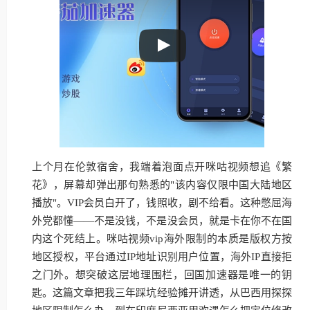
上个月在伦敦宿舍，我端着泡面点开咪咕视频想追《繁
花》，屏幕却弹出那句熟悉的"该内容仅限中国大陆地区
播放"。VIP会员白开了，钱照收，剧不给看。这种憋屈海
外党都懂——不是没钱，不是没会员，就是卡在你不在国
内这个死结上。咪咕视频vip海外限制的本质是版权方按
地区授权，平台通过IP地址识别用户位置，海外IP直接拒
之门外。想突破这层地理围栏，回国加速器是唯一的钥
匙。这篇文章把我三年踩坑经验摊开讲透，从巴西用探探