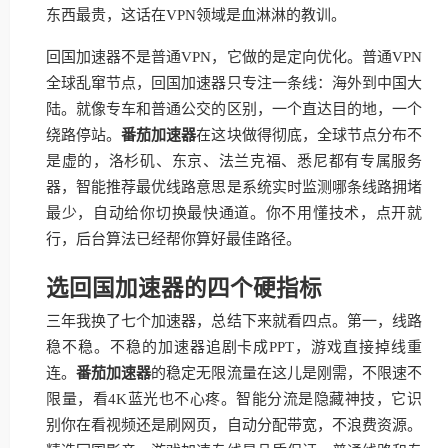
东西最贵，这话在VPN领域是血淋淋的教训。
回国加速器不是普通VPN，它做的是定向优化。普通VPN
全球乱窜节点，回国加速器只专注一条线：海外到中国大
陆。就像专车和普通公交的区别，一个直达目的地，一个
绕路停站。
番茄加速器
在这块做得彻底，全球节点分布不
是虚的，洛杉矶、东京、法兰克福、悉尼都有专属服务
器，智能推荐最优线路意思是系统实时监测哪条线路拥堵
最少，自动给你切换最快通道。你不用懂技术，点开就
行，后台算法已经帮你算好最佳路径。
选回国加速器的四个硬指标
三年我换了七个加速器，总结下来就看四点。第一，线路
稳不稳。不稳的加速器追剧卡成PPT，游戏直接掉线重
连。
番茄加速器
的稳定无限流量在这儿是刚需，不限速不
限量，看4K蓝光也不心疼。智能分流是隐藏神技，它识
别你在看视频还是刷网页，自动分配带宽，不浪费资源。