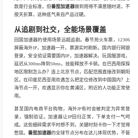
款是行业标准，但
番茄加速器
做到用得不满意随时退，不
按天折算，这种底气来自产品过硬。
从追剧到社交，全能场景覆盖
回国加速器的使用场景远超追剧。春节抢火车票，12306
屏蔽海外IP，加速器一开，票源实时刷新。国内银行网银
登录，安全验证需要国内IP，加速器解决。玩国服游戏，
延迟从300ms降到50ms，技能释放不卡顿。在巴西用探探
地区限制怎么办？连上北京节点，匹配范围直接改到朝阳
区。在印度尼西亚用欢遇怎么把定位修改到中国国内？上
海节点一开，欢遇显示你在黄浦区，附近的人功能正常使
用。
甚至国内电商平台购物，海外IP有时会被判定为异常登
录，强制验证。加速器让IP回归正常，下单支付一气呵
成。这些细碎需求平时想不到，关键时刻卡你一下才觉得
憋屈。
番茄加速器
的全球节点分布在这儿体现优势，不管