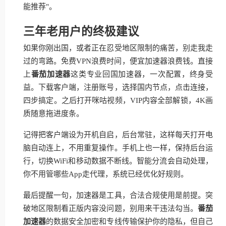
能推荐"。
三年老用户的终极建议
如果你刚出国，或者正在忍受地区限制的痛苦，别走我走
过的弯路。免费VPN浪费时间，便宜加速器浪费钱。直接
上
番茄加速器
这类专业回国加速器，一次配置，终身受
益。下载客户端，注册账号，选择国内节点，点击连接，
四步搞定。之后打开咪咕视频，VIP内容全部解锁，4K画
质随意拖进度条。
记得把客户端设为开机自启，后台常驻，这样每天打开电
脑自动连上，不用重复操作。手机上也一样，保持后台运
行，切换WiFi和移动数据不断线。智能分流会自动处理，
你不用管哪些App走代理，系统已经优化好规则。
最后提醒一句，加速器是工具，合法合规使用是前提。突
破地区限制看正版内容没问题，别用来干违法勾当。
番茄
加速器
的数据安全加密和专线传输保护你的隐私，但自己