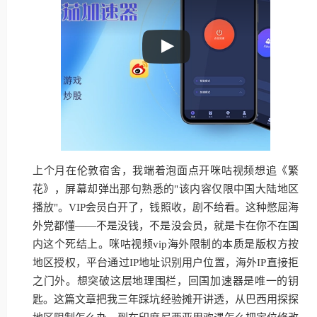
上个月在伦敦宿舍，我端着泡面点开咪咕视频想追《繁
花》，屏幕却弹出那句熟悉的"该内容仅限中国大陆地区
播放"。VIP会员白开了，钱照收，剧不给看。这种憋屈海
外党都懂——不是没钱，不是没会员，就是卡在你不在国
内这个死结上。咪咕视频vip海外限制的本质是版权方按
地区授权，平台通过IP地址识别用户位置，海外IP直接拒
之门外。想突破这层地理围栏，回国加速器是唯一的钥
匙。这篇文章把我三年踩坑经验摊开讲透，从巴西用探探