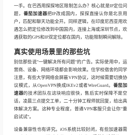
一手。在巴西用探探地区限制怎么办？核心就是IP定位问
题，
番茄加速器
把IP改成国内，探探直接认你是北京用
户，匹配和聊天功能全开。同样逻辑，在印度尼西亚用欢
遇怎么把定位修改到中国国内，连接上海或深圳节点，欢
遇获取的GPS和IP双定位都在国内，功能限制瞬间解除。
真实使用场景里的那些坑
别信那些说"一键解决所有问题"的广告。实际使用中，运
营商、设备、网络环境都会影响效果。住学校宿舍的同学
注意，有些大学网络会屏蔽VPN协议，这时候需要切换协
议模式，从OpenVPN换成IKEv2或者WireGuard。
番茄加
速器
的技术团队在这块响应很快，售后实时保障不是空
话，凌晨三点提交工单，二十分钟工程师就回复，给出具
体解决方案。这种专业程度，普通VPN客服只会让你"重
启试试"。
设备兼容性也有讲究。iOS系统比较封闭，有些加速器需