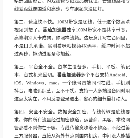
精选回国影音、游戏加速专线是品质保证，普通线路和专
线差距就像国道和高速，专车跑起来没红灯。
第二，速度快不快。100M带宽是底线，低于这个数高清
视频别想了。
番茄加速器
独享100M带宽不是共享带宽，
高峰期别人卡成狗，你照样流畅。这玩意儿写在合同里，
不是口头承诺。实测看咪咕视频4K码率，缓冲时间不超
过两秒，拖动进度条秒加载。
第三，平台全不全。留学生设备多，手机、平板、笔记
本、台式机来回切。
番茄加速器
多个平台支持Android、
iOS、Windows、mac，一个账号四端同时在线，手机刷
抖音，电脑追综艺，互不干扰。支持一人多端设备同时用
这点太实在，不用反复登录退出，省心的细节最打动人。
第四，安全不安全。数据安全加密、专线传输是底线要
求。你的所有流量经过加密隧道，运营商、黑客、学校网
管都看不到你在干嘛。专线传输意味着不绕路，不经过第
三方服务器，直接从海外节点到国内机房，中间没人能插