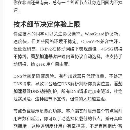
你在非洲还是南美，总有一个邻近节点让你连回国内不掉
速。
技术细节决定体验上限
懂点技术的同学可以关注协议选择。WireGuard协议新，
速度快，但某些网络环境不稳定。OpenVPN兼容性好，
但延迟稍高。IKEv2在移动网络下表现最佳，4G/5G切换
不掉线。
番茄加速器
客户端内置协议自动选择，也支持手
动切换，给 geek 用户自由度。
DNS泄露是隐藏风险。有些加速器只代理流量，不处理
DNS请求，导致平台通过DNS解析判断你真实位置。
番茄
加速器
做DNS劫持防护，所有DNS请求走加密隧道，杜绝
泄露风险。这种细节不宣传，但懂的人知道差距。
节点负载显示是良心功能。客户端实时显示每个节点当前
用户数和延迟，你可以手动选择负载低的节点，避开高峰
期拥堵。这种透明度让用户有掌控感，不是盲目相信"智