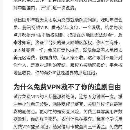
地区限制怎么办，到在印度尼西亚用欢遇怎么把定位修改
到中国国内，所有门道一次说清。
刚出国那年我天真地以为充钱就能解决问题。咪咕年费会
员、腾讯视频VIP、爱奇艺年度包，一个没落。结果每次
点开都提示"由于版权限制，您所在的地区无法观看"。后
来才知道，这些平台买的是大陆地区版权，你人在海外，
IP地址暴露一切，会员再贵也白搭。就像你拿着人民币去
美元区消费，钱是真的，但人家不收。这种限制不是针对
你个人，是商业规则的死结。版权方按地区报价，平台按
地区收费，你的海外IP就是越界的那道红线。
为什么免费VPN救不了你的追剧自由
试过免费VPN的人都懂那种绝望。连接五分钟断一次，缓
冲半小时看三分钟，画质糊成马赛克，关键时候卡在最精
彩的剧情点。更可怕的是安全风险，免费工具靠卖用户数
据盈利，你的账号密码、支付信息在裸奔。我有个学长用
免费VPN登录网银，结果信用卡被盗刷三千美金。免费的