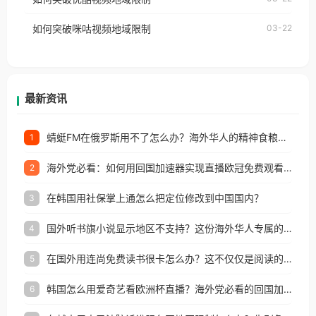
权限制所困扰。
的朋友们，使用番茄回国加速器，即可解决「海外用
如何突破咪咕视频地域限制
03-22
户收听网易云音乐地区版权限制」的问题，无论人在
香港、澳门、台湾、美国、加拿大、澳大利亚、欧洲
等国家和地区工作、留学、定居等，都可以使用，不
再因地区和版权限制所困扰。
最新资讯
蜻蜓FM在俄罗斯用不了怎么办？海外华人的精神食粮补给方案
1
海外党必看：如何用回国加速器实现直播欧冠免费观看？附影视音乐全攻略
2
在韩国用社保掌上通怎么把定位修改到中国国内？
3
国外听书旗小说显示地区不支持？这份海外华人专属的国内内容解锁指南请收好
4
在国外用连尚免费读书很卡怎么办？这不仅仅是阅读的烦恼
5
韩国怎么用爱奇艺看欧洲杯直播？海外党必看的回国加速全攻略
6