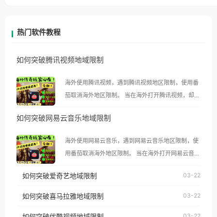
热门软件教程
如何突破腾讯视频地域限制
海外使用腾讯视频，遇到腾讯视频地区限制，使用番
茄取消海外地区限制。 当在海外打开腾讯视频，却突
然弹出“由于版权限制，您所在的地区无法播放”的提
如何突破网易云音乐地域限制
示语。 海外用户如香港、澳门、台湾、美国、加拿
大、澳大利亚、欧洲等国家和地区时，腾讯视频也会
海外使用网易云音乐，遇到网易云音乐地区限制，使
像其他音乐平台一样，出现地区及版权限制问题，且
用番茄取消海外地区限制。 当在海外打开网易云音
仅能在中国大陆地区播放。 遇到这个问题的朋友们，
乐，却突然弹出“由于版权限制，您所在的地区无法
使用番茄回国加速器，即可解决「海外用户收听腾讯
如何突破爱奇艺地域限制
03-22
播放”的提示语。 海外用户如香港、澳门、台湾、美
视频地区版权限制」的问题，无论人在香港、澳门、
国、加拿大、澳大利亚、欧洲等国家和地区时，网易
如何突破喜马拉雅地域限制
03-22
台湾、美国、加拿大、澳大利亚、欧洲等国家和地区
云音乐也会像其他音乐平台一样，出现地区及版权限
工作、留学、定居等，都可以使用，不再因地区和版
如何突破优酷视频地域限制
03-22
制问题，且仅能在中国大陆地区播放。 遇到这个问题