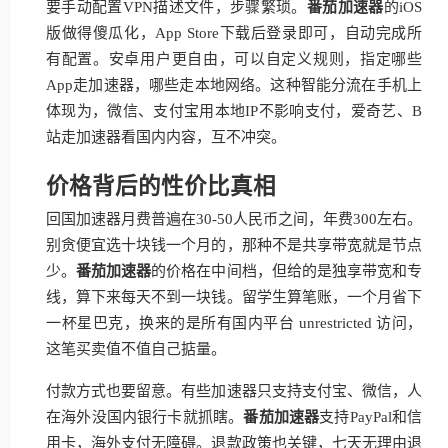
要手动配置VPN描述文件，步骤繁琐。
番茄加速器
的iOS
版做得傻瓜化，App Store下载后登录即可，自动完成所
有配置。安卓用户更自由，可以自定义规则，指定哪些
App走加速器，哪些走本地网络。这种智能分流在手机上
体现为，微信、支付宝用本地IP不影响支付，爱奇艺、B
站走加速器看国内内容，互不冲突。
价格背后的性价比真相
回国加速器月费普遍在30-50人民币之间，年费300左右。
别贪便宜选十块钱一个月的，那种不是共享带宽就是节点
少。
番茄加速器
的价格在中间档，但给的是独享带宽和专
线，算下来每天不到一块钱。留学生算笔账，一个月省下
一杯星巴克，换来的是所有国内平台 unrestricted 访问，
这笔买卖值不值自己掂量。
付款方式也要留意。有些加速器只支持支付宝、微信，人
在海外没国内银行卡就抓瞎。
番茄加速器
支持PayPal和信
用卡，海外支付无障碍。退款政策也关键，七天无理由退