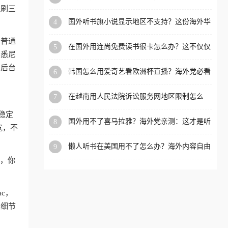
内？
盗刷三
洲等国家和地区工作、留
国外听书旗小说显示地区不支持？这份海外华
4
学、定居等，都可以使用，
人专属的国内内容解锁指南请收好
不再因地区和版权限制所困
和普通
在国外用连尚免费读书很卡怎么办？这不仅仅
5
扰。
、悉尼
是阅读的烦恼
，后台
韩国怎么用爱奇艺看欧洲杯直播？海外党必看
6
的回国加速全攻略
在越南用人民法院诉讼服务网地区限制怎么
7
办？先别急，这可能只是网络问题的冰山一角
稳定
国外用不了喜马拉雅？海外党亲测：这才是听
8
宽，不
国内音乐听书的正确打开方式
懒人听书在美国用不了怎么办？海外内容自由
9
的钥匙在这里
狗，你
ac，
的细节