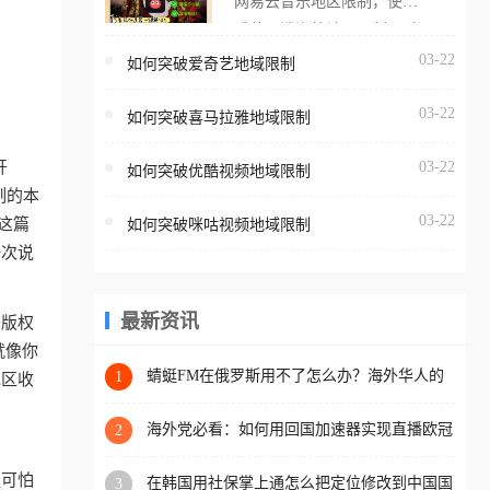
网易云音乐地区限制，使用
海外用户如香港、澳门、台
番茄取消海外地区限制。 当
湾、美国、加拿大、澳大利
在海外打开网易云音乐，却
03-22
如何突破爱奇艺地域限制
亚、欧洲等国家和地区时，
突然弹出“由于版权限制，您
腾讯视频也会像其他音乐平
03-22
所在的地区无法播放”的提示
如何突破喜马拉雅地域限制
台一样，出现地区及版权限
语。 海外用户如香港、澳
制问题，且仅能在中国大陆
开
03-22
如何突破优酷视频地域限制
门、台湾、美国、加拿大、
地区播放。 遇到这个问题的
制的本
澳大利亚、欧洲等国家和地
朋友们，使用番茄回国加速
03-22
这篇
如何突破咪咕视频地域限制
区时，网易云音乐也会像其
器，即可解决「海外用户收
一次说
他音乐平台一样，出现地区
听腾讯视频地区版权限制」
及版权限制问题，且仅能在
的问题，无论人在香港、澳
中国大陆地区播放。 遇到这
最新资讯
于版权
门、台湾、美国、加拿大、
个问题的朋友们，使用番茄
就像你
澳大利亚、欧洲等国家和地
回国加速器，即可解决「海
蜻蜓FM在俄罗斯用不了怎么办？海外华人的
1
地区收
区工作、留学、定居等，都
精神食粮补给方案
外用户收听网易云音乐地区
可以使用，不再因地区和版
版权限制」的问题，无论人
海外党必看：如何用回国加速器实现直播欧冠
2
权限制所困扰。
免费观看？附影视音乐全攻略
在香港、澳门、台湾、美
更可怕
在韩国用社保掌上通怎么把定位修改到中国国
3
国、加拿大、澳大利亚、欧