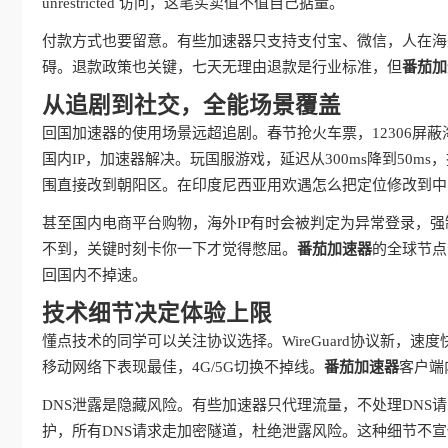
unrestricted 访问，这笔买卖值不值自己掂量。
付款方式也要留意。有些加速器只支持支付宝、微信，人在海
碍。退款政策也关键，七天无理由退款是行业标准，但
番茄加
从追剧到社交，全能场景覆盖
回国加速器的使用场景远超追剧。春节抢火车票，12306屏
国内IP，加速器解决。玩国服游戏，延迟从300ms降到50
围直接改到朝阳区。在印度尼西亚用欢遇怎么把定位修改到中
甚至国内电商平台购物，海外IP有时会被判定为异常登录，强
不到，关键时刻卡你一下才觉得憋屈。
番茄加速器
的全球节点
回国内不掉速。
技术细节决定体验上限
懂点技术的同学可以关注协议选择。WireGuard协议新，速度
移动网络下表现最佳，4G/5G切换不掉线。
番茄加速器
客户端
DNS泄露是隐藏风险。有些加速器只代理流量，不处理DNS
护，所有DNS请求走加密隧道，杜绝泄露风险。这种细节不