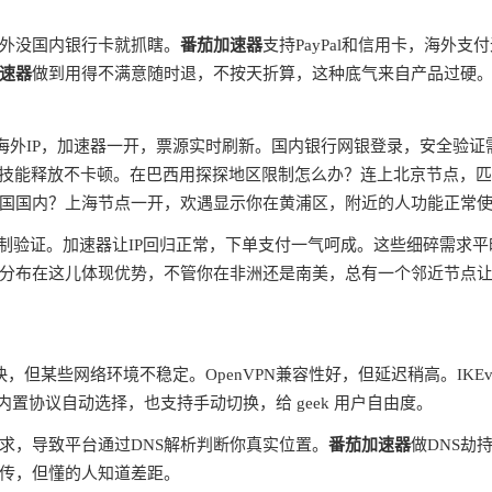
外没国内银行卡就抓瞎。
番茄加速器
支持PayPal和信用卡，海外支
速器
做到用得不满意随时退，不按天折算，这种底气来自产品过硬
蔽海外IP，加速器一开，票源实时刷新。国内银行网银登录，安全验证
ms，技能释放不卡顿。在巴西用探探地区限制怎么办？连上北京节点，
国国内？上海节点一开，欢遇显示你在黄浦区，附近的人功能正常
制验证。加速器让IP回归正常，下单支付一气呵成。这些细碎需求平
分布在这儿体现优势，不管你在非洲还是南美，总有一个邻近节点
快，但某些网络环境不稳定。OpenVPN兼容性好，但延迟稍高。IKEv
内置协议自动选择，也支持手动切换，给 geek 用户自由度。
请求，导致平台通过DNS解析判断你真实位置。
番茄加速器
做DNS劫
宣传，但懂的人知道差距。