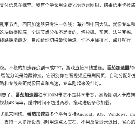
支付信息在裸奔。我有个学长用免费VPN登录网银，结果信用卡被
全球乱窜节点，回国加速器只专注一条线：海外到中国大陆。就像专车
这块做得彻底，全球节点分布不是虚的，洛杉矶、东京、法兰克福
线路拥堵最少，自动给你切换最快通道。你不用懂技术，点开就行
稳。不稳的加速器追剧卡成PPT，游戏直接掉线重连。
番茄加速器
的
。智能分流是隐藏神技，它识别你在看视频还是刷网页，自动分配带
路和专线差距就像国道和高速，专车跑起来没红灯。
别想了。
番茄加速器
独享100M带宽不是共享带宽，高峰期别人卡成
视频4K码率，缓冲时间不超过两秒，拖动进度条秒加载。
式机来回切。
番茄加速器
多个平台支持Android、iOS、Windows、m
。支持一人多端设备同时用这点太实在，不用反复登录退出，省心