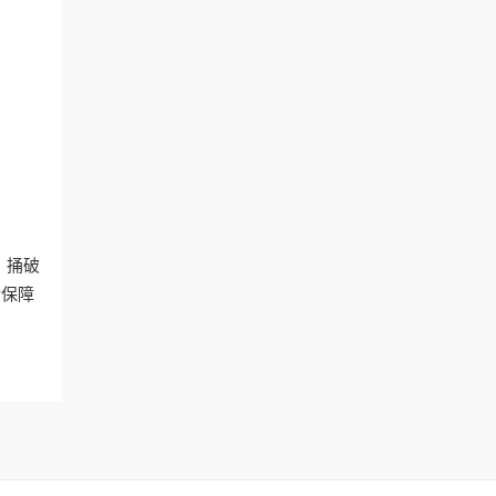
。捅破
后保障