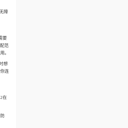
付无障
。
需要
匹配范
使用。
时想
让你连
2在
持防