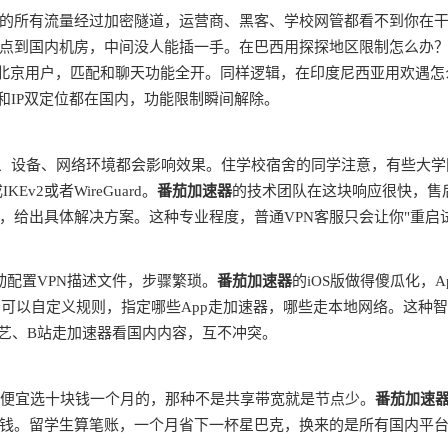
的所有流量经过加密隧道，运营商、黑客、学校网管都看不到你在
点到国内机房，中间没人能插一手。在巴西用探探地区限制怎么办
是北京用户，匹配和聊天功能全开。同样逻辑，在印度尼西亚用欢遇怎
和IP双定位都在国内，功能限制瞬间解除。
商、设备、网络环境都会影响效果。住学校宿舍的同学注意，有些大学
v2或者WireGuard。
番茄加速器
的技术团队在这块响应很快，售
，给出具体解决方案。这种专业程度，普通VPN客服只会让你"重启
动配置VPN描述文件，步骤繁琐。
番茄加速器
的iOS版做得傻瓜化，A
由，可以自定义规则，指定哪些App走加速器，哪些走本地网络。这种
奇艺、B站走加速器看国内内容，互不冲突。
别贪便宜选十块钱一个月的，那种不是共享带宽就是节点少。
番茄加速
钱。留学生算笔账，一个月省下一杯星巴克，换来的是所有国内平