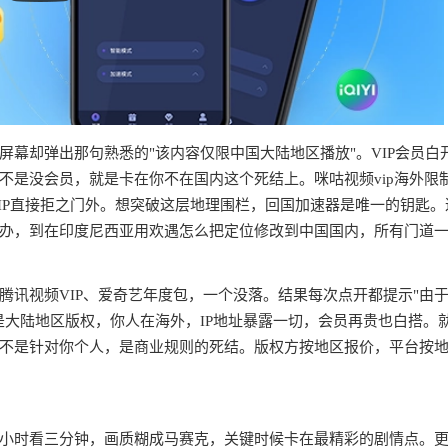
幕却弹出那句熟悉的"该内容仅限中国大陆地区播放"。VIP会员白
不是没会员，就是卡在你不在国内这个死结上。咪咕视频vip海外限
IP直接拒之门外。想突破这层地理围栏，回国加速器是唯一的钥匙。
办，到在印度尼西亚用欢遇怎么把定位修改到中国国内，所有门道
腾讯视频VIP、爱奇艺年度包，一个没落。结果每次点开都提示"由
是大陆地区版权，你人在海外，IP地址暴露一切，会员再贵也白搭。
不是针对你个人，是商业规则的死结。版权方按地区报价，平台按
半小时看三分钟，画质糊成马赛克，关键时候卡在最精彩的剧情点。