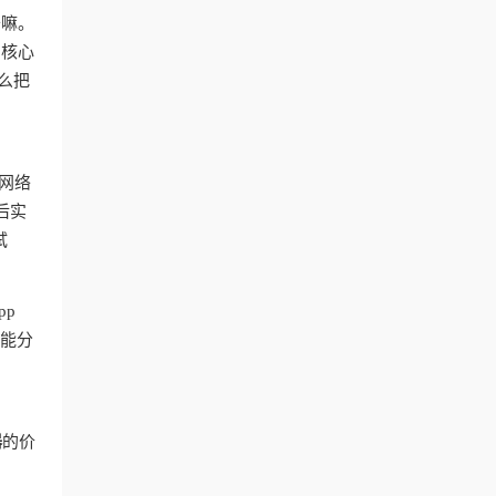
干嘛。
？核心
么把
网络
后实
试
pp
智能分
器
的价
台