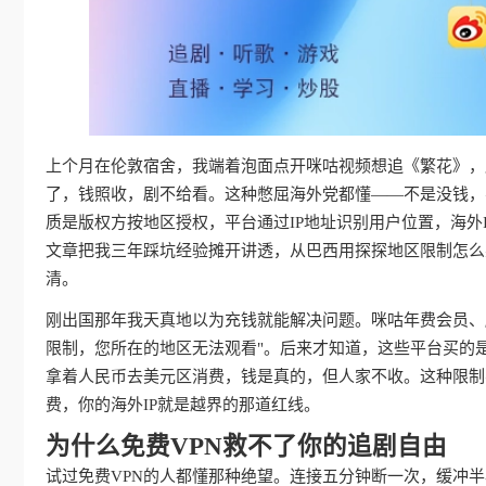
上个月在伦敦宿舍，我端着泡面点开咪咕视频想追《繁花》，屏
了，钱照收，剧不给看。这种憋屈海外党都懂——不是没钱，
质是版权方按地区授权，平台通过IP地址识别用户位置，海外
文章把我三年踩坑经验摊开讲透，从巴西用探探地区限制怎么
清。
刚出国那年我天真地以为充钱就能解决问题。咪咕年费会员、
限制，您所在的地区无法观看"。后来才知道，这些平台买的
拿着人民币去美元区消费，钱是真的，但人家不收。这种限制
费，你的海外IP就是越界的那道红线。
为什么免费VPN救不了你的追剧自由
试过免费VPN的人都懂那种绝望。连接五分钟断一次，缓冲