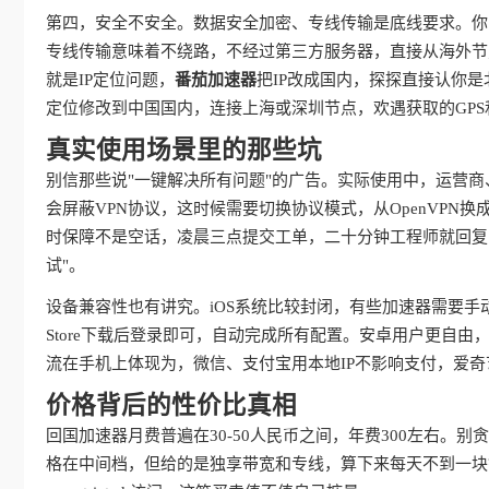
第四，安全不安全。数据安全加密、专线传输是底线要求。你
专线传输意味着不绕路，不经过第三方服务器，直接从海外节
就是IP定位问题，
番茄加速器
把IP改成国内，探探直接认你
定位修改到中国国内，连接上海或深圳节点，欢遇获取的GPS
真实使用场景里的那些坑
别信那些说"一键解决所有问题"的广告。实际使用中，运营
会屏蔽VPN协议，这时候需要切换协议模式，从OpenVPN换成IKE
时保障不是空话，凌晨三点提交工单，二十分钟工程师就回复
试"。
设备兼容性也有讲究。iOS系统比较封闭，有些加速器需要手
Store下载后登录即可，自动完成所有配置。安卓用户更自
流在手机上体现为，微信、支付宝用本地IP不影响支付，爱
价格背后的性价比真相
回国加速器月费普遍在30-50人民币之间，年费300左右。
格在中间档，但给的是独享带宽和专线，算下来每天不到一块