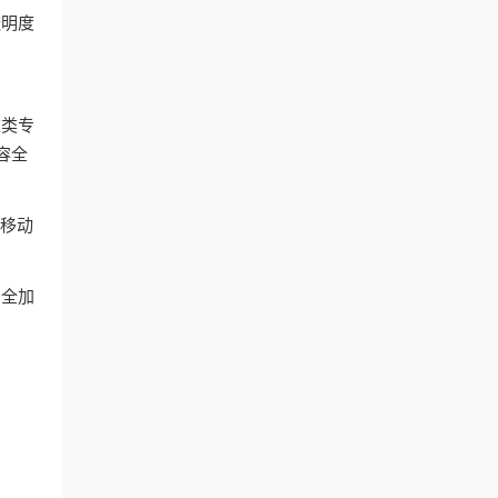
透明度
这类专
容全
和移动
安全加