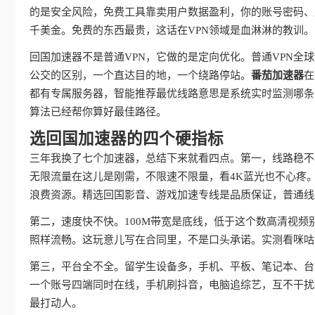
的是安全风险，免费工具靠卖用户数据盈利，你的账号密码、
千美金。免费的东西最贵，这话在VPN领域是血淋淋的教训。
回国加速器不是普通VPN，它做的是定向优化。普通VPN
公交的区别，一个直达目的地，一个绕路停站。
番茄加速器
在
都有专属服务器，智能推荐最优线路意思是系统实时监测哪条
算法已经帮你算好最佳路径。
选回国加速器的四个硬指标
三年我换了七个加速器，总结下来就看四点。第一，线路稳不
无限流量在这儿是刚需，不限速不限量，看4K蓝光也不心疼
浪费资源。精选回国影音、游戏加速专线是品质保证，普通线
第二，速度快不快。100M带宽是底线，低于这个数高清视频
照样流畅。这玩意儿写在合同里，不是口头承诺。实测看咪咕
第三，平台全不全。留学生设备多，手机、平板、笔记本、台
一个账号四端同时在线，手机刷抖音，电脑追综艺，互不干扰
最打动人。