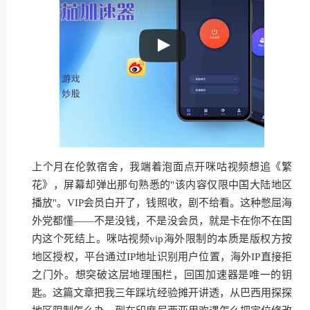
上个月在伦敦宿舍，我端着泡面点开咪咕视频想追《繁
花》，屏幕却弹出那句熟悉的"该内容仅限中国大陆地区
播放"。VIP会员白开了，钱照收，剧不给看。这种憋屈海
外党都懂——不是没钱，不是没会员，就是卡在你不在国
内这个死结上。咪咕视频vip海外限制的本质是版权方按
地区授权，平台通过IP地址识别用户位置，海外IP直接拒
之门外。想突破这层地理围栏，回国加速器是唯一的钥
匙。这篇文章把我三年踩坑经验摊开讲透，从巴西用探探