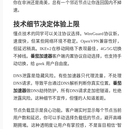
你在非洲还是南美，总有一个邻近节点让你连回国内不掉
速。
技术细节决定体验上限
懂点技术的同学可以关注协议选择。WireGuard协议新，
速度快，但某些网络环境不稳定。OpenVPN兼容性好，
但延迟稍高。IKEv2在移动网络下表现最佳，4G/5G切换
不掉线。
番茄加速器
客户端内置协议自动选择，也支持手
动切换，给 geek 用户自由度。
DNS泄露是隐藏风险。有些加速器只代理流量，不处理
DNS请求，导致平台通过DNS解析判断你真实位置。
番茄
加速器
做DNS劫持防护，所有DNS请求走加密隧道，杜绝
泄露风险。这种细节不宣传，但懂的人知道差距。
节点负载显示是良心功能。客户端实时显示每个节点当前
用户数和延迟，你可以手动选择负载低的节点，避开高峰
期拥堵。这种透明度让用户有掌控感，不是盲目相信"智