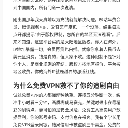
地区限制怎么办，到在印度尼西亚用欢遇怎么把定位修改
到中国国内，所有门道一次说清。
刚出国那年我天真地以为充钱就能解决问题。咪咕年费会
员、腾讯视频VIP、爱奇艺年度包，一个没落。结果每次
点开都提示"由于版权限制，您所在的地区无法观看"。后
来才知道，这些平台买的是大陆地区版权，你人在海外，
IP地址暴露一切，会员再贵也白搭。就像你拿着人民币去
美元区消费，钱是真的，但人家不收。这种限制不是针对
你个人，是商业规则的死结。版权方按地区报价，平台按
地区收费，你的海外IP就是越界的那道红线。
为什么免费VPN救不了你的追剧自由
试过免费VPN的人都懂那种绝望。连接五分钟断一次，缓
冲半小时看三分钟，画质糊成马赛克，关键时候卡在最精
彩的剧情点。更可怕的是安全风险，免费工具靠卖用户数
据盈利，你的账号密码、支付信息在裸奔。我有个学长用
免费VPN登录网银，结果信用卡被盗刷三千美金。免费的