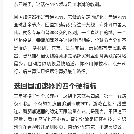
东西最贵，这话在VPN领域是血淋淋的教训。
回国加速器不是普通VPN，它做的是定向优化。普通VPN
全球乱窜节点，回国加速器只专注一条线：海外到中国大
陆。就像专车和普通公交的区别，一个直达目的地，一个
绕路停站。
番茄加速器
在这块做得彻底，全球节点分布不
是虚的，洛杉矶、东京、法兰克福、悉尼都有专属服务
器，智能推荐最优线路意思是系统实时监测哪条线路拥堵
最少，自动给你切换最快通道。你不用懂技术，点开就
行，后台算法已经帮你算好最佳路径。
选回国加速器的四个硬指标
三年我换了七个加速器，总结下来就看四点。第一，线路
稳不稳。不稳的加速器追剧卡成PPT，游戏直接掉线重
连。
番茄加速器
的稳定无限流量在这儿是刚需，不限速不
限量，看4K蓝光也不心疼。智能分流是隐藏神技，它识
别你在看视频还是刷网页，自动分配带宽，不浪费资源。