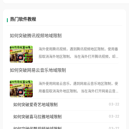
热门软件教程
如何突破腾讯视频地域限制
海外使用腾讯视频，遇到腾讯视频地区限制，使用番
茄取消海外地区限制。 当在海外打开腾讯视频，却突
然弹出“由于版权限制，您所在的地区无法播放”的提
如何突破网易云音乐地域限制
示语。 海外用户如香港、澳门、台湾、美国、加拿
大、澳大利亚、欧洲等国家和地区时，腾讯视频也会
海外使用网易云音乐，遇到网易云音乐地区限制，使
像其他音乐平台一样，出现地区及版权限制问题，且
用番茄取消海外地区限制。 当在海外打开网易云音
仅能在中国大陆地区播放。 遇到这个问题的朋友们，
乐，却突然弹出“由于版权限制，您所在的地区无法
使用番茄回国加速器，即可解决「海外用户收听腾讯
如何突破爱奇艺地域限制
03-22
播放”的提示语。 海外用户如香港、澳门、台湾、美
视频地区版权限制」的问题，无论人在香港、澳门、
国、加拿大、澳大利亚、欧洲等国家和地区时，网易
如何突破喜马拉雅地域限制
03-22
台湾、美国、加拿大、澳大利亚、欧洲等国家和地区
云音乐也会像其他音乐平台一样，出现地区及版权限
工作、留学、定居等，都可以使用，不再因地区和版
如何突破优酷视频地域限制
03-22
制问题，且仅能在中国大陆地区播放。 遇到这个问题