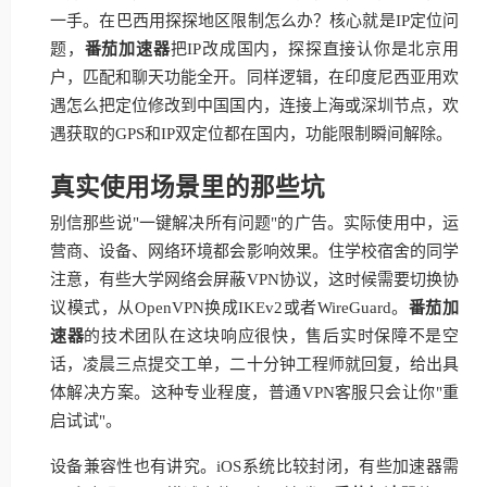
一手。在巴西用探探地区限制怎么办？核心就是IP定位问
题，
番茄加速器
把IP改成国内，探探直接认你是北京用
户，匹配和聊天功能全开。同样逻辑，在印度尼西亚用欢
遇怎么把定位修改到中国国内，连接上海或深圳节点，欢
遇获取的GPS和IP双定位都在国内，功能限制瞬间解除。
真实使用场景里的那些坑
别信那些说"一键解决所有问题"的广告。实际使用中，运
营商、设备、网络环境都会影响效果。住学校宿舍的同学
注意，有些大学网络会屏蔽VPN协议，这时候需要切换协
议模式，从OpenVPN换成IKEv2或者WireGuard。
番茄加
速器
的技术团队在这块响应很快，售后实时保障不是空
话，凌晨三点提交工单，二十分钟工程师就回复，给出具
体解决方案。这种专业程度，普通VPN客服只会让你"重
启试试"。
设备兼容性也有讲究。iOS系统比较封闭，有些加速器需