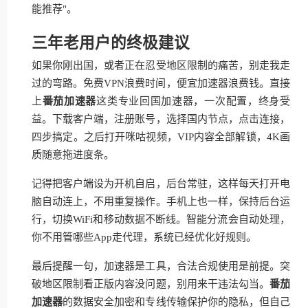
能推荐"。
三年老用户的终极建议
如果你刚出国，或者正在忍受地区限制的痛苦，别走我走
过的弯路。免费VPN浪费时间，便宜加速器浪费钱。直接
上
番茄加速器
这类专业回国加速器，一次配置，终身受
益。下载客户端，注册账号，选择国内节点，点击连接，
四步搞定。之后打开咪咕视频，VIP内容全部解锁，4K画
质随意拖进度条。
记得把客户端设为开机自启，后台常驻，这样每天打开电
脑自动连上，不用重复操作。手机上也一样，保持后台运
行，切换WiFi和移动数据不断线。智能分流会自动处理，
你不用管哪些App走代理，系统已经优化好规则。
最后提醒一句，加速器是工具，合法合规使用是前提。突
破地区限制看正版内容没问题，别用来干违法勾当。
番茄
加速器
的数据安全加密和专线传输保护你的隐私，但自己