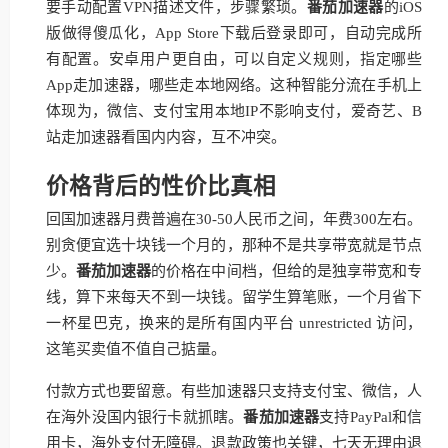
要手动配置VPN描述文件，步骤繁琐。
番茄加速器
的iOS
版做得傻瓜化，App Store下载后登录即可，自动完成所
有配置。安卓用户更自由，可以自定义规则，指定哪些
App走加速器，哪些走本地网络。这种智能分流在手机上
体现为，微信、支付宝用本地IP不影响支付，爱奇艺、B
站走加速器看国内内容，互不冲突。
价格背后的性价比真相
回国加速器月费普遍在30-50人民币之间，年费300左右。
别贪便宜选十块钱一个月的，那种不是共享带宽就是节点
少。
番茄加速器
的价格在中间档，但给的是独享带宽和专
线，算下来每天不到一块钱。留学生算笔账，一个月省下
一杯星巴克，换来的是所有国内平台 unrestricted 访问，
这笔买卖值不值自己掂量。
付款方式也要留意。有些加速器只支持支付宝、微信，人
在海外没国内银行卡就抓瞎。
番茄加速器
支持PayPal和信
用卡，海外支付无障碍。退款政策也关键，七天无理由退