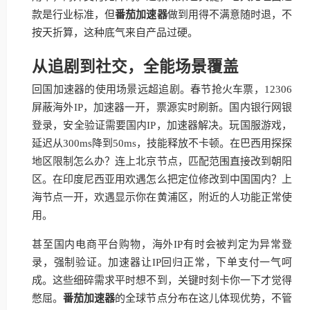
款是行业标准，但
番茄加速器
做到用得不满意随时退，不
按天折算，这种底气来自产品过硬。
从追剧到社交，全能场景覆盖
回国加速器的使用场景远超追剧。春节抢火车票，12306
屏蔽海外IP，加速器一开，票源实时刷新。国内银行网银
登录，安全验证需要国内IP，加速器解决。玩国服游戏，
延迟从300ms降到50ms，技能释放不卡顿。在巴西用探探
地区限制怎么办？连上北京节点，匹配范围直接改到朝阳
区。在印度尼西亚用欢遇怎么把定位修改到中国国内？上
海节点一开，欢遇显示你在黄浦区，附近的人功能正常使
用。
甚至国内电商平台购物，海外IP有时会被判定为异常登
录，强制验证。加速器让IP回归正常，下单支付一气呵
成。这些细碎需求平时想不到，关键时刻卡你一下才觉得
憋屈。
番茄加速器
的全球节点分布在这儿体现优势，不管