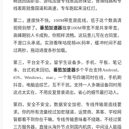
精选回国影音、游戏加速专线是品质保证，普通线路和专
线差距就像国道和高速，专车跑起来没红灯。
第二，速度快不快。100M带宽是底线，低于这个数高清
视频别想了。
番茄加速器
独享100M带宽不是共享带宽，
高峰期别人卡成狗，你照样流畅。这玩意儿写在合同里，
不是口头承诺。实测看咪咕视频4K码率，缓冲时间不超
过两秒，拖动进度条秒加载。
第三，平台全不全。留学生设备多，手机、平板、笔记
本、台式机来回切。
番茄加速器
多个平台支持Android、
iOS、Windows、mac，一个账号四端同时在线，手机刷
抖音，电脑追综艺，互不干扰。支持一人多端设备同时用
这点太实在，不用反复登录退出，省心的细节最打动人。
第四，安全不安全。数据安全加密、专线传输是底线要
求。你的所有流量经过加密隧道，运营商、黑客、学校网
管都看不到你在干嘛。专线传输意味着不绕路，不经过第
三方服务器，直接从海外节点到国内机房，中间没人能插