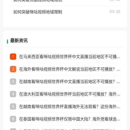
权限制所困扰。
的朋友们，使用番茄回国加速器，即可解决「海外用
如何突破咪咕视频地域限制
03-22
户收听网易云音乐地区版权限制」的问题，无论人在
香港、澳门、台湾、美国、加拿大、澳大利亚、欧洲
等国家和地区工作、留学、定居等，都可以使用，不
再因地区和版权限制所困扰。
最新资讯
在马来西亚看咪咕视频世界杯中文直播当前地区不可播放？这篇指南帮你搞定海外看球难题
1
在海外看咪咕视频世界杯中文解说当前地区不可播放？这篇指南帮你解决所有问题
2
在越南看咪咕视频世界杯中文直播当前地区不可播放？这篇指南帮你解决所有海外观赛难题
3
在澳大利亚看咪咕视频世界杯当前地区不可播放？海外党体育观赛终极指南
4
在越南看咪咕视频世界杯直播海外无法观看？这份海外观赛终极指南帮你搞定
5
在泰国看咪咕视频世界杯仅限中国大陆？海外党看球追剧的终极破局指南
6