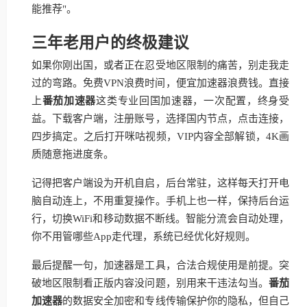
能推荐"。
三年老用户的终极建议
如果你刚出国，或者正在忍受地区限制的痛苦，别走我走
过的弯路。免费VPN浪费时间，便宜加速器浪费钱。直接
上
番茄加速器
这类专业回国加速器，一次配置，终身受
益。下载客户端，注册账号，选择国内节点，点击连接，
四步搞定。之后打开咪咕视频，VIP内容全部解锁，4K画
质随意拖进度条。
记得把客户端设为开机自启，后台常驻，这样每天打开电
脑自动连上，不用重复操作。手机上也一样，保持后台运
行，切换WiFi和移动数据不断线。智能分流会自动处理，
你不用管哪些App走代理，系统已经优化好规则。
最后提醒一句，加速器是工具，合法合规使用是前提。突
破地区限制看正版内容没问题，别用来干违法勾当。
番茄
加速器
的数据安全加密和专线传输保护你的隐私，但自己