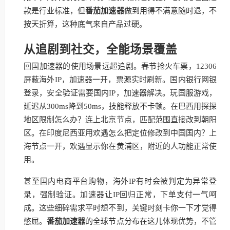
款是行业标准，但
番茄加速器
做到用得不满意随时退，不
按天折算，这种底气来自产品过硬。
从追剧到社交，全能场景覆盖
回国加速器的使用场景远超追剧。春节抢火车票，12306
屏蔽海外IP，加速器一开，票源实时刷新。国内银行网银
登录，安全验证需要国内IP，加速器解决。玩国服游戏，
延迟从300ms降到50ms，技能释放不卡顿。在巴西用探探
地区限制怎么办？连上北京节点，匹配范围直接改到朝阳
区。在印度尼西亚用欢遇怎么把定位修改到中国国内？上
海节点一开，欢遇显示你在黄浦区，附近的人功能正常使
用。
甚至国内电商平台购物，海外IP有时会被判定为异常登
录，强制验证。加速器让IP回归正常，下单支付一气呵
成。这些细碎需求平时想不到，关键时刻卡你一下才觉得
憋屈。
番茄加速器
的全球节点分布在这儿体现优势，不管