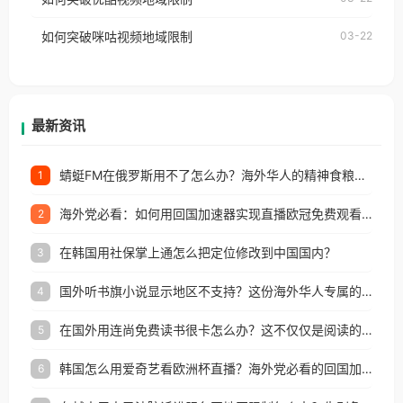
权限制所困扰。
的朋友们，使用番茄回国加速器，即可解决「海外用
如何突破咪咕视频地域限制
03-22
户收听网易云音乐地区版权限制」的问题，无论人在
香港、澳门、台湾、美国、加拿大、澳大利亚、欧洲
等国家和地区工作、留学、定居等，都可以使用，不
再因地区和版权限制所困扰。
最新资讯
蜻蜓FM在俄罗斯用不了怎么办？海外华人的精神食粮补给方案
1
海外党必看：如何用回国加速器实现直播欧冠免费观看？附影视音乐全攻略
2
在韩国用社保掌上通怎么把定位修改到中国国内？
3
国外听书旗小说显示地区不支持？这份海外华人专属的国内内容解锁指南请收好
4
在国外用连尚免费读书很卡怎么办？这不仅仅是阅读的烦恼
5
韩国怎么用爱奇艺看欧洲杯直播？海外党必看的回国加速全攻略
6