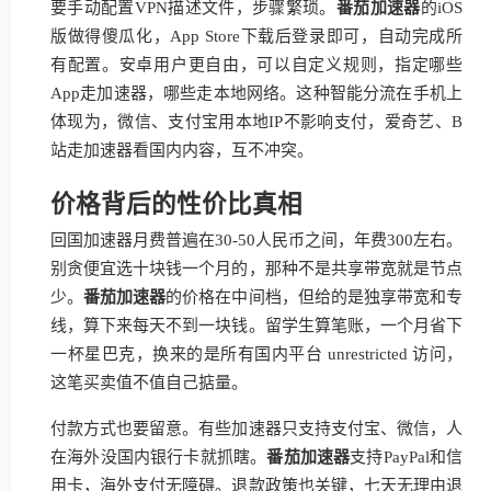
要手动配置VPN描述文件，步骤繁琐。
番茄加速器
的iOS
版做得傻瓜化，App Store下载后登录即可，自动完成所
有配置。安卓用户更自由，可以自定义规则，指定哪些
App走加速器，哪些走本地网络。这种智能分流在手机上
体现为，微信、支付宝用本地IP不影响支付，爱奇艺、B
站走加速器看国内内容，互不冲突。
价格背后的性价比真相
回国加速器月费普遍在30-50人民币之间，年费300左右。
别贪便宜选十块钱一个月的，那种不是共享带宽就是节点
少。
番茄加速器
的价格在中间档，但给的是独享带宽和专
线，算下来每天不到一块钱。留学生算笔账，一个月省下
一杯星巴克，换来的是所有国内平台 unrestricted 访问，
这笔买卖值不值自己掂量。
付款方式也要留意。有些加速器只支持支付宝、微信，人
在海外没国内银行卡就抓瞎。
番茄加速器
支持PayPal和信
用卡，海外支付无障碍。退款政策也关键，七天无理由退