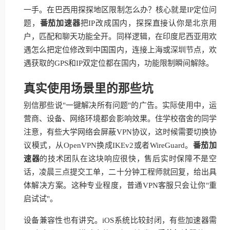
一手。在巴西用探探地区限制怎么办？核心就是IP定位问
题，
番茄加速器
把IP改成国内，探探直接认你是北京用
户，匹配和聊天功能全开。同样逻辑，在印度尼西亚用欢
遇怎么把定位修改到中国国内，连接上海或深圳节点，欢
遇获取的GPS和IP双定位都在国内，功能限制瞬间解除。
真实使用场景里的那些坑
别信那些说"一键解决所有问题"的广告。实际使用中，运
营商、设备、网络环境都会影响效果。住学校宿舍的同学
注意，有些大学网络会屏蔽VPN协议，这时候需要切换协
议模式，从OpenVPN换成IKEv2或者WireGuard。
番茄加
速器
的技术团队在这块响应很快，售后实时保障不是空
话，凌晨三点提交工单，二十分钟工程师就回复，给出具
体解决方案。这种专业程度，普通VPN客服只会让你"重
启试试"。
设备兼容性也有讲究。iOS系统比较封闭，有些加速器需