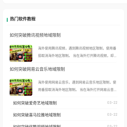
热门软件教程
如何突破腾讯视频地域限制
海外使用腾讯视频，遇到腾讯视频地区限制，使用番
茄取消海外地区限制。 当在海外打开腾讯视频，却突
然弹出“由于版权限制，您所在的地区无法播放”的提
如何突破网易云音乐地域限制
示语。 海外用户如香港、澳门、台湾、美国、加拿
大、澳大利亚、欧洲等国家和地区时，腾讯视频也会
海外使用网易云音乐，遇到网易云音乐地区限制，使
像其他音乐平台一样，出现地区及版权限制问题，且
用番茄取消海外地区限制。 当在海外打开网易云音
仅能在中国大陆地区播放。 遇到这个问题的朋友们，
乐，却突然弹出“由于版权限制，您所在的地区无法
使用番茄回国加速器，即可解决「海外用户收听腾讯
如何突破爱奇艺地域限制
03-22
播放”的提示语。 海外用户如香港、澳门、台湾、美
视频地区版权限制」的问题，无论人在香港、澳门、
国、加拿大、澳大利亚、欧洲等国家和地区时，网易
如何突破喜马拉雅地域限制
03-22
台湾、美国、加拿大、澳大利亚、欧洲等国家和地区
云音乐也会像其他音乐平台一样，出现地区及版权限
工作、留学、定居等，都可以使用，不再因地区和版
如何突破优酷视频地域限制
03-22
制问题，且仅能在中国大陆地区播放。 遇到这个问题