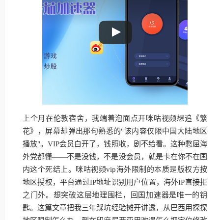
上个月在伦敦宿舍，我端着泡面点开咪咕视频想追《繁
花》，屏幕却弹出那句熟悉的"该内容仅限中国大陆地区
播放"。VIP会员白开了，钱照收，剧不给看。这种憋屈海
外党都懂——不是没钱，不是没会员，就是卡在你不在国
内这个死结上。咪咕视频vip海外限制的本质是版权方按
地区授权，平台通过IP地址识别用户位置，海外IP直接拒
之门外。想突破这层地理围栏，回国加速器是唯一的钥
匙。这篇文章把我三年踩坑经验摊开讲透，从巴西用探探