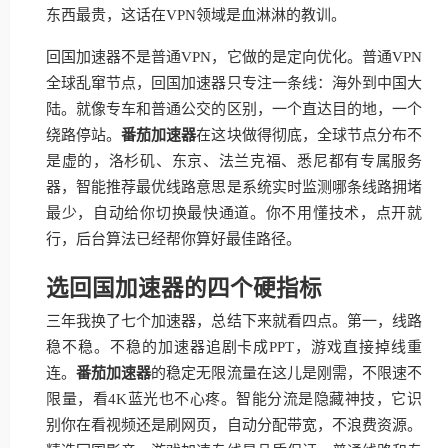
东西最贵，这话在VPN领域是血淋淋的教训。
回国加速器不是普通VPN，它做的是定向优化。普通VPN
全球乱窜节点，回国加速器只专注一条线：海外到中国大
陆。就像专车和普通公交的区别，一个直达目的地，一个
绕路停站。
番茄加速器
在这块做得彻底，全球节点分布不
是虚的，洛杉矶、东京、法兰克福、悉尼都有专属服务
器，智能推荐最优线路意思是系统实时监测哪条线路拥堵
最少，自动给你切换最快通道。你不用懂技术，点开就
行，后台算法已经帮你算好最佳路径。
选回国加速器的四个硬指标
三年我换了七个加速器，总结下来就看四点。第一，线路
稳不稳。不稳的加速器追剧卡成PPT，游戏直接掉线重
连。
番茄加速器
的稳定无限流量在这儿是刚需，不限速不
限量，看4K蓝光也不心疼。智能分流是隐藏神技，它识
别你在看视频还是刷网页，自动分配带宽，不浪费资源。