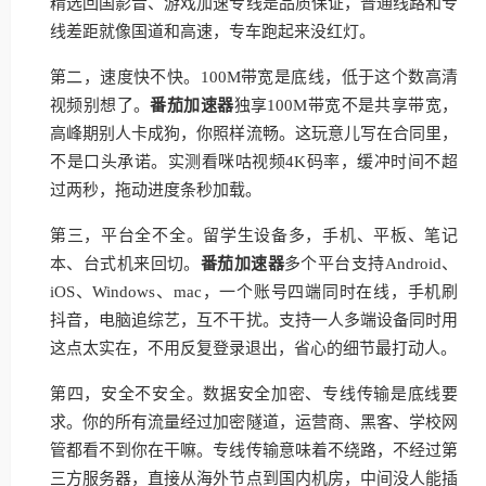
精选回国影音、游戏加速专线是品质保证，普通线路和专
线差距就像国道和高速，专车跑起来没红灯。
第二，速度快不快。100M带宽是底线，低于这个数高清
视频别想了。
番茄加速器
独享100M带宽不是共享带宽，
高峰期别人卡成狗，你照样流畅。这玩意儿写在合同里，
不是口头承诺。实测看咪咕视频4K码率，缓冲时间不超
过两秒，拖动进度条秒加载。
第三，平台全不全。留学生设备多，手机、平板、笔记
本、台式机来回切。
番茄加速器
多个平台支持Android、
iOS、Windows、mac，一个账号四端同时在线，手机刷
抖音，电脑追综艺，互不干扰。支持一人多端设备同时用
这点太实在，不用反复登录退出，省心的细节最打动人。
第四，安全不安全。数据安全加密、专线传输是底线要
求。你的所有流量经过加密隧道，运营商、黑客、学校网
管都看不到你在干嘛。专线传输意味着不绕路，不经过第
三方服务器，直接从海外节点到国内机房，中间没人能插