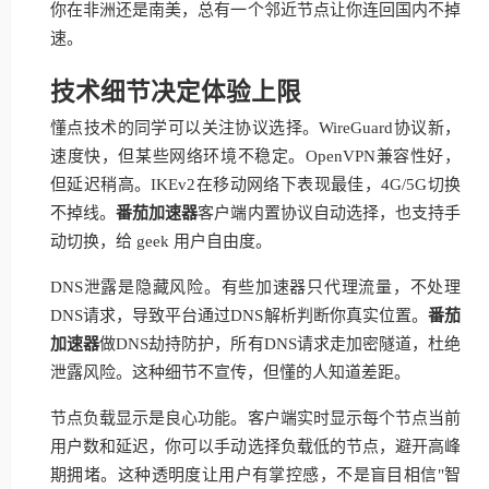
你在非洲还是南美，总有一个邻近节点让你连回国内不掉
速。
技术细节决定体验上限
懂点技术的同学可以关注协议选择。WireGuard协议新，
速度快，但某些网络环境不稳定。OpenVPN兼容性好，
但延迟稍高。IKEv2在移动网络下表现最佳，4G/5G切换
不掉线。
番茄加速器
客户端内置协议自动选择，也支持手
动切换，给 geek 用户自由度。
DNS泄露是隐藏风险。有些加速器只代理流量，不处理
DNS请求，导致平台通过DNS解析判断你真实位置。
番茄
加速器
做DNS劫持防护，所有DNS请求走加密隧道，杜绝
泄露风险。这种细节不宣传，但懂的人知道差距。
节点负载显示是良心功能。客户端实时显示每个节点当前
用户数和延迟，你可以手动选择负载低的节点，避开高峰
期拥堵。这种透明度让用户有掌控感，不是盲目相信"智