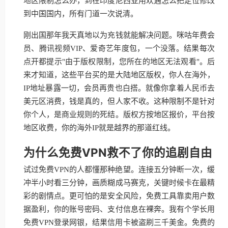
地区限制怎么办，到在印度尼西亚用欢遇怎么把定位修改
到中国国内，所有门道一次说清。
刚出国那年我天真地以为充钱就能解决问题。咪咕年费会
员、腾讯视频VIP、爱奇艺年度包，一个没落。结果每次
点开都提示"由于版权限制，您所在的地区无法观看"。后
来才知道，这些平台买的是大陆地区版权，你人在海外，
IP地址暴露一切，会员再贵也白搭。就像你拿着人民币去
美元区消费，钱是真的，但人家不收。这种限制不是针对
你个人，是商业规则的死结。版权方按地区报价，平台按
地区收费，你的海外IP就是越界的那道红线。
为什么免费VPN救不了你的追剧自由
试过免费VPN的人都懂那种绝望。连接五分钟断一次，缓
冲半小时看三分钟，画质糊成马赛克，关键时候卡在最精
彩的剧情点。更可怕的是安全风险，免费工具靠卖用户数
据盈利，你的账号密码、支付信息在裸奔。我有个学长用
免费VPN登录网银，结果信用卡被盗刷三千美金。免费的