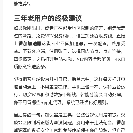
能推荐"。
三年老用户的终极建议
如果你刚出国，或者正在忍受地区限制的痛苦，别走我走
过的弯路。免费VPN浪费时间，便宜加速器浪费钱。直接
上
番茄加速器
这类专业回国加速器，一次配置，终身受
益。下载客户端，注册账号，选择国内节点，点击连接，
四步搞定。之后打开咪咕视频，VIP内容全部解锁，4K画
质随意拖进度条。
记得把客户端设为开机自启，后台常驻，这样每天打开电
脑自动连上，不用重复操作。手机上也一样，保持后台运
行，切换WiFi和移动数据不断线。智能分流会自动处理，
你不用管哪些App走代理，系统已经优化好规则。
最后提醒一句，加速器是工具，合法合规使用是前提。突
破地区限制看正版内容没问题，别用来干违法勾当。
番茄
加速器
的数据安全加密和专线传输保护你的隐私，但自己