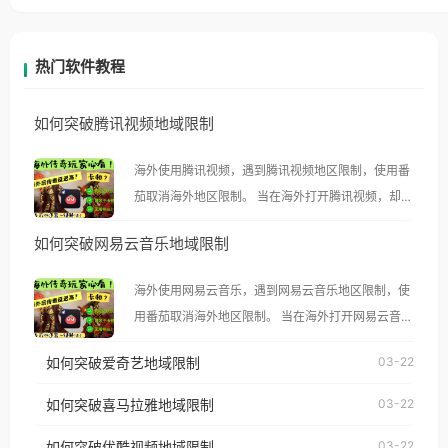
热门软件教程
如何突破腾讯视频地域限制
海外使用腾讯视频，遇到腾讯视频地区限制，使用番
茄取消海外地区限制。 当在海外打开腾讯视频，却突
然弹出“由于版权限制，您所在的地区无法播放”的提
如何突破网易云音乐地域限制
示语。 海外用户如香港、澳门、台湾、美国、加拿
大、澳大利亚、欧洲等国家和地区时，腾讯视频也会
海外使用网易云音乐，遇到网易云音乐地区限制，使
像其他音乐平台一样，出现地区及版权限制问题，且
用番茄取消海外地区限制。 当在海外打开网易云音
仅能在中国大陆地区播放。 遇到这个问题的朋友们，
乐，却突然弹出“由于版权限制，您所在的地区无法
使用番茄回国加速器，即可解决「海外用户收听腾讯
如何突破爱奇艺地域限制
03-22
播放”的提示语。 海外用户如香港、澳门、台湾、美
视频地区版权限制」的问题，无论人在香港、澳门、
国、加拿大、澳大利亚、欧洲等国家和地区时，网易
如何突破喜马拉雅地域限制
03-22
台湾、美国、加拿大、澳大利亚、欧洲等国家和地区
云音乐也会像其他音乐平台一样，出现地区及版权限
工作、留学、定居等，都可以使用，不再因地区和版
如何突破优酷视频地域限制
03-22
制问题，且仅能在中国大陆地区播放。 遇到这个问题