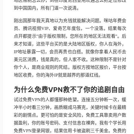
地区限制怎么办，到在印度尼西亚用欢遇怎么把定位修改
到中国国内，所有门道一次说清。
刚出国那年我天真地以为充钱就能解决问题。咪咕年费会
员、腾讯视频VIP、爱奇艺年度包，一个没落。结果每次
点开都提示"由于版权限制，您所在的地区无法观看"。后
来才知道，这些平台买的是大陆地区版权，你人在海外，
IP地址暴露一切，会员再贵也白搭。就像你拿着人民币去
美元区消费，钱是真的，但人家不收。这种限制不是针对
你个人，是商业规则的死结。版权方按地区报价，平台按
地区收费，你的海外IP就是越界的那道红线。
为什么免费VPN救不了你的追剧自由
试过免费VPN的人都懂那种绝望。连接五分钟断一次，缓
冲半小时看三分钟，画质糊成马赛克，关键时候卡在最精
彩的剧情点。更可怕的是安全风险，免费工具靠卖用户数
据盈利，你的账号密码、支付信息在裸奔。我有个学长用
免费VPN登录网银，结果信用卡被盗刷三千美金。免费的