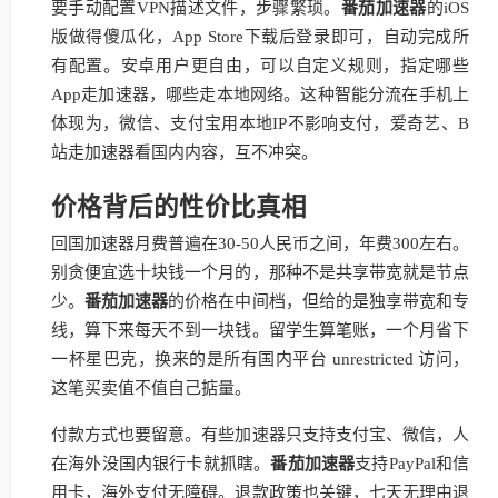
要手动配置VPN描述文件，步骤繁琐。
番茄加速器
的iOS
版做得傻瓜化，App Store下载后登录即可，自动完成所
有配置。安卓用户更自由，可以自定义规则，指定哪些
App走加速器，哪些走本地网络。这种智能分流在手机上
体现为，微信、支付宝用本地IP不影响支付，爱奇艺、B
站走加速器看国内内容，互不冲突。
价格背后的性价比真相
回国加速器月费普遍在30-50人民币之间，年费300左右。
别贪便宜选十块钱一个月的，那种不是共享带宽就是节点
少。
番茄加速器
的价格在中间档，但给的是独享带宽和专
线，算下来每天不到一块钱。留学生算笔账，一个月省下
一杯星巴克，换来的是所有国内平台 unrestricted 访问，
这笔买卖值不值自己掂量。
付款方式也要留意。有些加速器只支持支付宝、微信，人
在海外没国内银行卡就抓瞎。
番茄加速器
支持PayPal和信
用卡，海外支付无障碍。退款政策也关键，七天无理由退