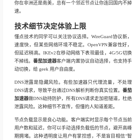
你在非洲还是南美，总有一个邻近节点让你连回国内不掉
速。
技术细节决定体验上限
懂点技术的同学可以关注协议选择。WireGuard协议新，
速度快，但某些网络环境不稳定。OpenVPN兼容性好，
但延迟稍高。IKEv2在移动网络下表现最佳，4G/5G切换
不掉线。
番茄加速器
客户端内置协议自动选择，也支持手
动切换，给 geek 用户自由度。
DNS泄露是隐藏风险。有些加速器只代理流量，不处理
DNS请求，导致平台通过DNS解析判断你真实位置。
番茄
加速器
做DNS劫持防护，所有DNS请求走加密隧道，杜绝
泄露风险。这种细节不宣传，但懂的人知道差距。
节点负载显示是良心功能。客户端实时显示每个节点当前
用户数和延迟，你可以手动选择负载低的节点，避开高峰
期拥堵。这种透明度让用户有掌控感，不是盲目相信"智