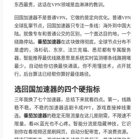
东西最贵，这话在VPN领域是血淋淋的教训。
回国加速器不是普通VPN，它做的是定向优化。普通VPN
全球乱窜节点，回国加速器只专注一条线：海外到中国大
陆。就像专车和普通公交的区别，一个直达目的地，一个
绕路停站。
番茄加速器
在这块做得彻底，全球节点分布不
是虚的，洛杉矶、东京、法兰克福、悉尼都有专属服务
器，智能推荐最优线路意思是系统实时监测哪条线路拥堵
最少，自动给你切换最快通道。你不用懂技术，点开就
行，后台算法已经帮你算好最佳路径。
选回国加速器的四个硬指标
三年我换了七个加速器，总结下来就看四点。第一，线路
稳不稳。不稳的加速器追剧卡成PPT，游戏直接掉线重
连。
番茄加速器
的稳定无限流量在这儿是刚需，不限速不
限量，看4K蓝光也不心疼。智能分流是隐藏神技，它识
别你在看视频还是刷网页，自动分配带宽，不浪费资源。