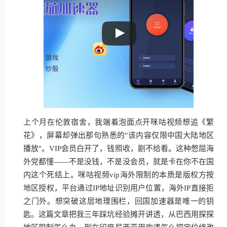
上个月在伦敦宿舍，我端着泡面点开咪咕视频想追《繁
花》，屏幕却弹出那句熟悉的"该内容仅限中国大陆地区
播放"。VIP会员白开了，钱照收，剧不给看。这种憋屈海
外党都懂——不是没钱，不是没会员，就是卡在你不在国
内这个死结上。咪咕视频vip海外限制的本质是版权方按
地区授权，平台通过IP地址识别用户位置，海外IP直接拒
之门外。想突破这层地理围栏，回国加速器是唯一的钥
匙。这篇文章把我三年踩坑经验摊开讲透，从巴西用探探