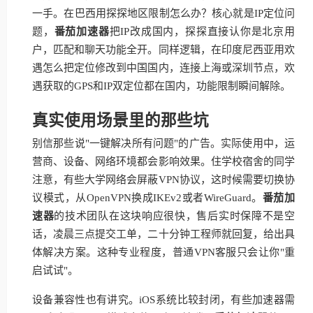
一手。在巴西用探探地区限制怎么办？核心就是IP定位问
题，
番茄加速器
把IP改成国内，探探直接认你是北京用
户，匹配和聊天功能全开。同样逻辑，在印度尼西亚用欢
遇怎么把定位修改到中国国内，连接上海或深圳节点，欢
遇获取的GPS和IP双定位都在国内，功能限制瞬间解除。
真实使用场景里的那些坑
别信那些说"一键解决所有问题"的广告。实际使用中，运
营商、设备、网络环境都会影响效果。住学校宿舍的同学
注意，有些大学网络会屏蔽VPN协议，这时候需要切换协
议模式，从OpenVPN换成IKEv2或者WireGuard。
番茄加
速器
的技术团队在这块响应很快，售后实时保障不是空
话，凌晨三点提交工单，二十分钟工程师就回复，给出具
体解决方案。这种专业程度，普通VPN客服只会让你"重
启试试"。
设备兼容性也有讲究。iOS系统比较封闭，有些加速器需