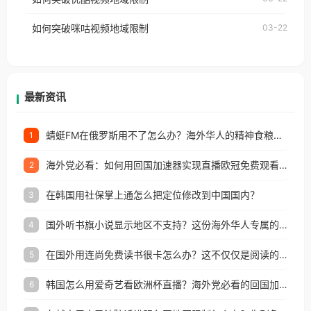
权限制所困扰。
的朋友们，使用番茄回国加速器，即可解决「海外用
如何突破咪咕视频地域限制
03-22
户收听网易云音乐地区版权限制」的问题，无论人在
香港、澳门、台湾、美国、加拿大、澳大利亚、欧洲
等国家和地区工作、留学、定居等，都可以使用，不
再因地区和版权限制所困扰。
最新资讯
蜻蜓FM在俄罗斯用不了怎么办？海外华人的精神食粮补给方案
1
海外党必看：如何用回国加速器实现直播欧冠免费观看？附影视音乐全攻略
2
在韩国用社保掌上通怎么把定位修改到中国国内？
3
国外听书旗小说显示地区不支持？这份海外华人专属的国内内容解锁指南请收好
4
在国外用连尚免费读书很卡怎么办？这不仅仅是阅读的烦恼
5
韩国怎么用爱奇艺看欧洲杯直播？海外党必看的回国加速全攻略
6