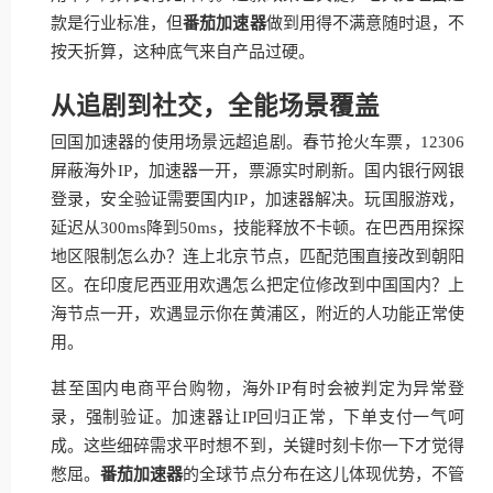
款是行业标准，但
番茄加速器
做到用得不满意随时退，不
按天折算，这种底气来自产品过硬。
从追剧到社交，全能场景覆盖
回国加速器的使用场景远超追剧。春节抢火车票，12306
屏蔽海外IP，加速器一开，票源实时刷新。国内银行网银
登录，安全验证需要国内IP，加速器解决。玩国服游戏，
延迟从300ms降到50ms，技能释放不卡顿。在巴西用探探
地区限制怎么办？连上北京节点，匹配范围直接改到朝阳
区。在印度尼西亚用欢遇怎么把定位修改到中国国内？上
海节点一开，欢遇显示你在黄浦区，附近的人功能正常使
用。
甚至国内电商平台购物，海外IP有时会被判定为异常登
录，强制验证。加速器让IP回归正常，下单支付一气呵
成。这些细碎需求平时想不到，关键时刻卡你一下才觉得
憋屈。
番茄加速器
的全球节点分布在这儿体现优势，不管