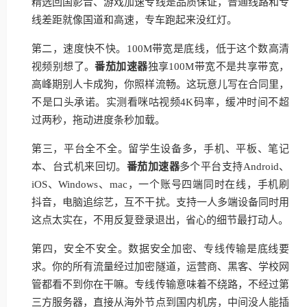
精选回国影音、游戏加速专线是品质保证，普通线路和专
线差距就像国道和高速，专车跑起来没红灯。
第二，速度快不快。100M带宽是底线，低于这个数高清
视频别想了。
番茄加速器
独享100M带宽不是共享带宽，
高峰期别人卡成狗，你照样流畅。这玩意儿写在合同里，
不是口头承诺。实测看咪咕视频4K码率，缓冲时间不超
过两秒，拖动进度条秒加载。
第三，平台全不全。留学生设备多，手机、平板、笔记
本、台式机来回切。
番茄加速器
多个平台支持Android、
iOS、Windows、mac，一个账号四端同时在线，手机刷
抖音，电脑追综艺，互不干扰。支持一人多端设备同时用
这点太实在，不用反复登录退出，省心的细节最打动人。
第四，安全不安全。数据安全加密、专线传输是底线要
求。你的所有流量经过加密隧道，运营商、黑客、学校网
管都看不到你在干嘛。专线传输意味着不绕路，不经过第
三方服务器，直接从海外节点到国内机房，中间没人能插