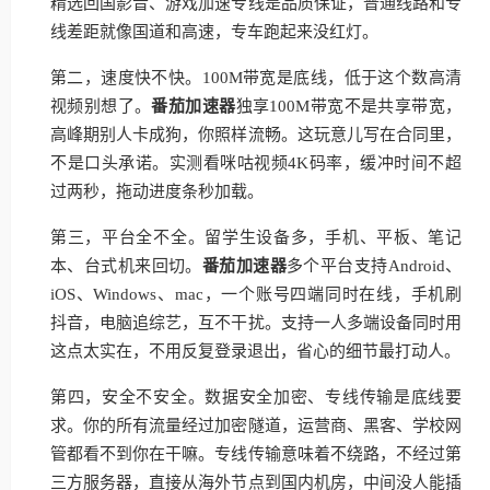
精选回国影音、游戏加速专线是品质保证，普通线路和专
线差距就像国道和高速，专车跑起来没红灯。
第二，速度快不快。100M带宽是底线，低于这个数高清
视频别想了。
番茄加速器
独享100M带宽不是共享带宽，
高峰期别人卡成狗，你照样流畅。这玩意儿写在合同里，
不是口头承诺。实测看咪咕视频4K码率，缓冲时间不超
过两秒，拖动进度条秒加载。
第三，平台全不全。留学生设备多，手机、平板、笔记
本、台式机来回切。
番茄加速器
多个平台支持Android、
iOS、Windows、mac，一个账号四端同时在线，手机刷
抖音，电脑追综艺，互不干扰。支持一人多端设备同时用
这点太实在，不用反复登录退出，省心的细节最打动人。
第四，安全不安全。数据安全加密、专线传输是底线要
求。你的所有流量经过加密隧道，运营商、黑客、学校网
管都看不到你在干嘛。专线传输意味着不绕路，不经过第
三方服务器，直接从海外节点到国内机房，中间没人能插