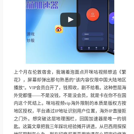
上个月在伦敦宿舍，我端着泡面点开咪咕视频想追《繁
花》，屏幕却弹出那句熟悉的"该内容仅限中国大陆地区
播放"。VIP会员白开了，钱照收，剧不给看。这种憋屈海
外党都懂——不是没钱，不是没会员，就是卡在你不在国
内这个死结上。咪咕视频vip海外限制的本质是版权方按
地区授权，平台通过IP地址识别用户位置，海外IP直接拒
之门外。想突破这层地理围栏，回国加速器是唯一的钥
匙。这篇文章把我三年踩坑经验摊开讲透，从巴西用探探