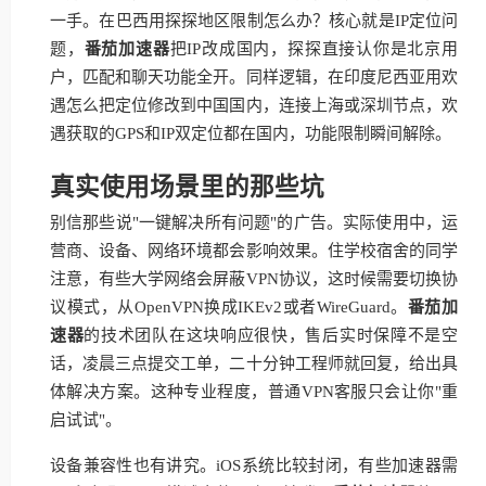
一手。在巴西用探探地区限制怎么办？核心就是IP定位问
题，
番茄加速器
把IP改成国内，探探直接认你是北京用
户，匹配和聊天功能全开。同样逻辑，在印度尼西亚用欢
遇怎么把定位修改到中国国内，连接上海或深圳节点，欢
遇获取的GPS和IP双定位都在国内，功能限制瞬间解除。
真实使用场景里的那些坑
别信那些说"一键解决所有问题"的广告。实际使用中，运
营商、设备、网络环境都会影响效果。住学校宿舍的同学
注意，有些大学网络会屏蔽VPN协议，这时候需要切换协
议模式，从OpenVPN换成IKEv2或者WireGuard。
番茄加
速器
的技术团队在这块响应很快，售后实时保障不是空
话，凌晨三点提交工单，二十分钟工程师就回复，给出具
体解决方案。这种专业程度，普通VPN客服只会让你"重
启试试"。
设备兼容性也有讲究。iOS系统比较封闭，有些加速器需