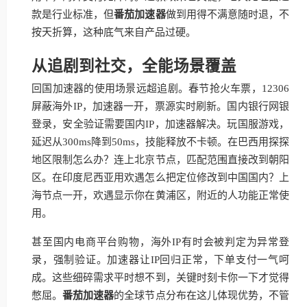
款是行业标准，但
番茄加速器
做到用得不满意随时退，不
按天折算，这种底气来自产品过硬。
从追剧到社交，全能场景覆盖
回国加速器的使用场景远超追剧。春节抢火车票，12306
屏蔽海外IP，加速器一开，票源实时刷新。国内银行网银
登录，安全验证需要国内IP，加速器解决。玩国服游戏，
延迟从300ms降到50ms，技能释放不卡顿。在巴西用探探
地区限制怎么办？连上北京节点，匹配范围直接改到朝阳
区。在印度尼西亚用欢遇怎么把定位修改到中国国内？上
海节点一开，欢遇显示你在黄浦区，附近的人功能正常使
用。
甚至国内电商平台购物，海外IP有时会被判定为异常登
录，强制验证。加速器让IP回归正常，下单支付一气呵
成。这些细碎需求平时想不到，关键时刻卡你一下才觉得
憋屈。
番茄加速器
的全球节点分布在这儿体现优势，不管