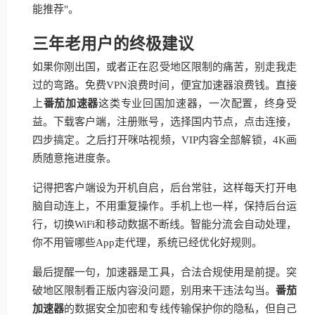
能推荐"。
三年老用户的终极建议
如果你刚出国，或者正在忍受地区限制的痛苦，别走我走
过的弯路。免费VPN浪费时间，便宜加速器浪费钱。直接
上
番茄加速器
这类专业回国加速器，一次配置，终身受
益。下载客户端，注册账号，选择国内节点，点击连接，
四步搞定。之后打开咪咕视频，VIP内容全部解锁，4K画
质随意拖进度条。
记得把客户端设为开机自启，后台常驻，这样每天打开电
脑自动连上，不用重复操作。手机上也一样，保持后台运
行，切换WiFi和移动数据不断线。智能分流会自动处理，
你不用管哪些App走代理，系统已经优化好规则。
最后提醒一句，加速器是工具，合法合规使用是前提。突
破地区限制看正版内容没问题，别用来干违法勾当。
番茄
加速器
的数据安全加密和专线传输保护你的隐私，但自己