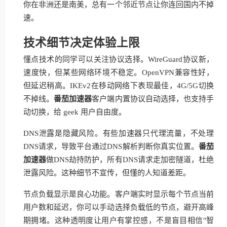
你在非洲还是南美，总有一个邻近节点让你连回国内不掉
速。
技术细节决定体验上限
懂点技术的同学可以关注协议选择。WireGuard协议新，
速度快，但某些网络环境不稳定。OpenVPN兼容性好，
但延迟稍高。IKEv2在移动网络下表现最佳，4G/5G切换
不掉线。
番茄加速器
客户端内置协议自动选择，也支持手
动切换，给 geek 用户自由度。
DNS泄露是隐藏风险。有些加速器只代理流量，不处理
DNS请求，导致平台通过DNS解析判断你真实位置。
番茄
加速器
做DNS劫持防护，所有DNS请求走加密隧道，杜绝
泄露风险。这种细节不宣传，但懂的人知道差距。
节点负载显示是良心功能。客户端实时显示每个节点当前
用户数和延迟，你可以手动选择负载低的节点，避开高峰
期拥堵。这种透明度让用户有掌控感，不是盲目相信"智