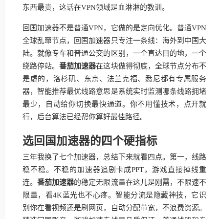
东西最贵，这话在VPN领域是血淋淋的教训。
回国加速器不是普通VPN，它做的是定向优化。普通VPN
全球乱窜节点，回国加速器只专注一条线：海外到中国大
陆。就像专车和普通公交的区别，一个直达目的地，一个
绕路停站。
番茄加速器
在这块做得彻底，全球节点分布不
是虚的，洛杉矶、东京、法兰克福、悉尼都有专属服务
器，智能推荐最优线路意思是系统实时监测哪条线路拥堵
最少，自动给你切换最快通道。你不用懂技术，点开就
行，后台算法已经帮你算好最佳路径。
选回国加速器的四个硬指标
三年我换了七个加速器，总结下来就看四点。第一，线路
稳不稳。不稳的加速器追剧卡成PPT，游戏直接掉线重
连。
番茄加速器
的稳定无限流量在这儿是刚需，不限速不
限量，看4K蓝光也不心疼。智能分流是隐藏神技，它识
别你在看视频还是刷网页，自动分配带宽，不浪费资源。