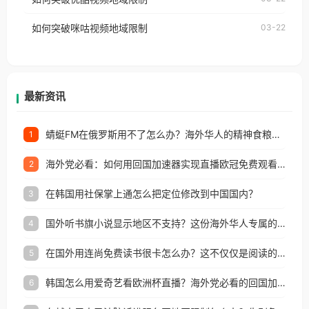
权限制所困扰。
的朋友们，使用番茄回国加速器，即可解决「海外用
如何突破咪咕视频地域限制
03-22
户收听网易云音乐地区版权限制」的问题，无论人在
香港、澳门、台湾、美国、加拿大、澳大利亚、欧洲
等国家和地区工作、留学、定居等，都可以使用，不
再因地区和版权限制所困扰。
最新资讯
蜻蜓FM在俄罗斯用不了怎么办？海外华人的精神食粮补给方案
1
海外党必看：如何用回国加速器实现直播欧冠免费观看？附影视音乐全攻略
2
在韩国用社保掌上通怎么把定位修改到中国国内？
3
国外听书旗小说显示地区不支持？这份海外华人专属的国内内容解锁指南请收好
4
在国外用连尚免费读书很卡怎么办？这不仅仅是阅读的烦恼
5
韩国怎么用爱奇艺看欧洲杯直播？海外党必看的回国加速全攻略
6