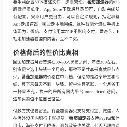
要手动配置VPN描述文件，步骤繁琐。
番茄加速器
的iOS
版做得傻瓜化，App Store下载后登录即可，自动完成所
有配置。安卓用户更自由，可以自定义规则，指定哪些
App走加速器，哪些走本地网络。这种智能分流在手机上
体现为，微信、支付宝用本地IP不影响支付，爱奇艺、B
站走加速器看国内内容，互不冲突。
价格背后的性价比真相
回国加速器月费普遍在30-50人民币之间，年费300左右。
别贪便宜选十块钱一个月的，那种不是共享带宽就是节点
少。
番茄加速器
的价格在中间档，但给的是独享带宽和专
线，算下来每天不到一块钱。留学生算笔账，一个月省下
一杯星巴克，换来的是所有国内平台 unrestricted 访问，
这笔买卖值不值自己掂量。
付款方式也要留意。有些加速器只支持支付宝、微信，人
在海外没国内银行卡就抓瞎。
番茄加速器
支持PayPal和信
用卡，海外支付无障碍。退款政策也关键，七天无理由退