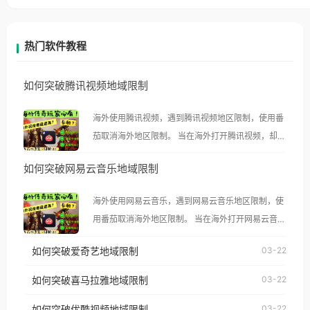
热门软件教程
如何突破腾讯视频地域限制
海外使用腾讯视频，遇到腾讯视频地区限制，使用番
茄取消海外地区限制。 当在海外打开腾讯视频，却突
然弹出“由于版权限制，您所在的地区无法播放”的提
如何突破网易云音乐地域限制
示语。 海外用户如香港、澳门、台湾、美国、加拿
大、澳大利亚、欧洲等国家和地区时，腾讯视频也会
海外使用网易云音乐，遇到网易云音乐地区限制，使
像其他音乐平台一样，出现地区及版权限制问题，且
用番茄取消海外地区限制。 当在海外打开网易云音
仅能在中国大陆地区播放。 遇到这个问题的朋友们，
乐，却突然弹出“由于版权限制，您所在的地区无法
使用番茄回国加速器，即可解决「海外用户收听腾讯
如何突破爱奇艺地域限制
03-22
播放”的提示语。 海外用户如香港、澳门、台湾、美
视频地区版权限制」的问题，无论人在香港、澳门、
国、加拿大、澳大利亚、欧洲等国家和地区时，网易
如何突破喜马拉雅地域限制
03-22
台湾、美国、加拿大、澳大利亚、欧洲等国家和地区
云音乐也会像其他音乐平台一样，出现地区及版权限
工作、留学、定居等，都可以使用，不再因地区和版
如何突破优酷视频地域限制
03-22
制问题，且仅能在中国大陆地区播放。 遇到这个问题