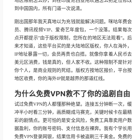
地区限制怎么办，到在印度尼西亚用欢遇怎么把定位修改
到中国国内，所有门道一次说清。
刚出国那年我天真地以为充钱就能解决问题。咪咕年费会
员、腾讯视频VIP、爱奇艺年度包，一个没落。结果每次
点开都提示"由于版权限制，您所在的地区无法观看"。后
来才知道，这些平台买的是大陆地区版权，你人在海外，
IP地址暴露一切，会员再贵也白搭。就像你拿着人民币去
美元区消费，钱是真的，但人家不收。这种限制不是针对
你个人，是商业规则的死结。版权方按地区报价，平台按
地区收费，你的海外IP就是越界的那道红线。
为什么免费VPN救不了你的追剧自由
试过免费VPN的人都懂那种绝望。连接五分钟断一次，缓
冲半小时看三分钟，画质糊成马赛克，关键时候卡在最精
彩的剧情点。更可怕的是安全风险，免费工具靠卖用户数
据盈利，你的账号密码、支付信息在裸奔。我有个学长用
免费VPN登录网银，结果信用卡被盗刷三千美金。免费的