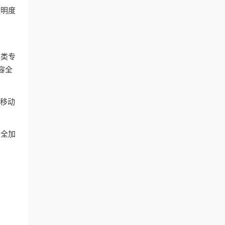
透明度
这类专
容全
和移动
安全加