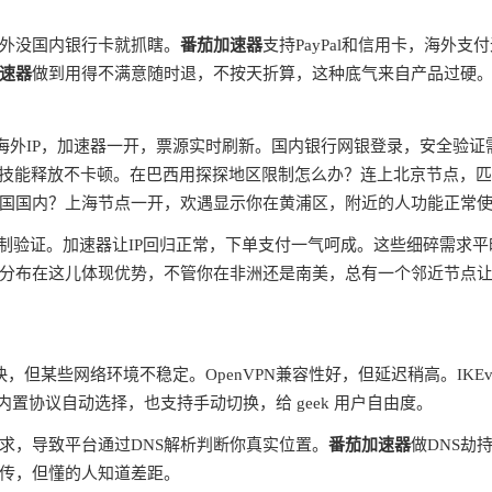
外没国内银行卡就抓瞎。
番茄加速器
支持PayPal和信用卡，海外支
速器
做到用得不满意随时退，不按天折算，这种底气来自产品过硬
蔽海外IP，加速器一开，票源实时刷新。国内银行网银登录，安全验证
ms，技能释放不卡顿。在巴西用探探地区限制怎么办？连上北京节点，
国国内？上海节点一开，欢遇显示你在黄浦区，附近的人功能正常
制验证。加速器让IP回归正常，下单支付一气呵成。这些细碎需求平
分布在这儿体现优势，不管你在非洲还是南美，总有一个邻近节点
快，但某些网络环境不稳定。OpenVPN兼容性好，但延迟稍高。IKEv
内置协议自动选择，也支持手动切换，给 geek 用户自由度。
请求，导致平台通过DNS解析判断你真实位置。
番茄加速器
做DNS劫
宣传，但懂的人知道差距。