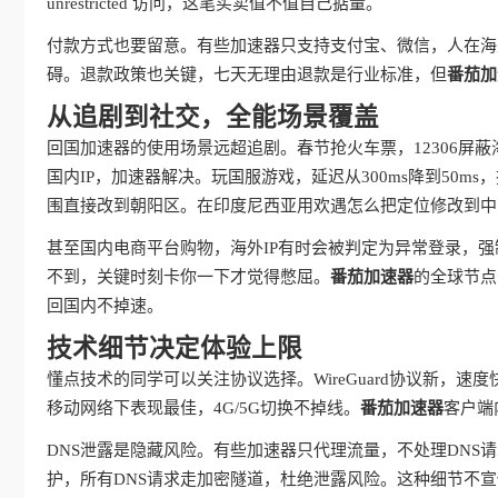
unrestricted 访问，这笔买卖值不值自己掂量。
付款方式也要留意。有些加速器只支持支付宝、微信，人在海
碍。退款政策也关键，七天无理由退款是行业标准，但
番茄加
从追剧到社交，全能场景覆盖
回国加速器的使用场景远超追剧。春节抢火车票，12306屏
国内IP，加速器解决。玩国服游戏，延迟从300ms降到50
围直接改到朝阳区。在印度尼西亚用欢遇怎么把定位修改到中
甚至国内电商平台购物，海外IP有时会被判定为异常登录，强
不到，关键时刻卡你一下才觉得憋屈。
番茄加速器
的全球节点
回国内不掉速。
技术细节决定体验上限
懂点技术的同学可以关注协议选择。WireGuard协议新，速度
移动网络下表现最佳，4G/5G切换不掉线。
番茄加速器
客户端
DNS泄露是隐藏风险。有些加速器只代理流量，不处理DNS
护，所有DNS请求走加密隧道，杜绝泄露风险。这种细节不