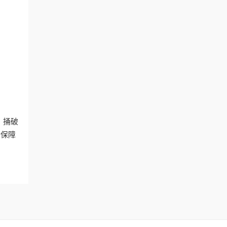
。捅破
后保障