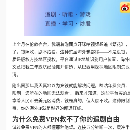
上个月在伦敦宿舍，我端着泡面点开咪咕视频想追《繁花》，屏
了，钱照收，剧不给看。这种憋屈海外党都懂——不是没钱，
质是版权方按地区授权，平台通过IP地址识别用户位置，海外
文章把我三年踩坑经验摊开讲透，从巴西用探探地区限制怎么
清。
刚出国那年我天真地以为充钱就能解决问题。咪咕年费会员、
限制，您所在的地区无法观看"。后来才知道，这些平台买的
拿着人民币去美元区消费，钱是真的，但人家不收。这种限制
费，你的海外IP就是越界的那道红线。
为什么免费VPN救不了你的追剧自由
试过免费VPN的人都懂那种绝望。连接五分钟断一次，缓冲