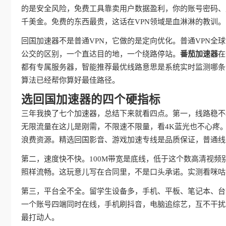
的是安全风险，免费工具靠卖用户数据盈利，你的账号密码、
千美金。免费的东西最贵，这话在VPN领域是血淋淋的教训。
回国加速器不是普通VPN，它做的是定向优化。普通VPN
公交的区别，一个直达目的地，一个绕路停站。
番茄加速器
在
都有专属服务器，智能推荐最优线路意思是系统实时监测哪条
算法已经帮你算好最佳路径。
选回国加速器的四个硬指标
三年我换了七个加速器，总结下来就看四点。第一，线路稳不
无限流量在这儿是刚需，不限速不限量，看4K蓝光也不心疼
浪费资源。精选回国影音、游戏加速专线是品质保证，普通线
第二，速度快不快。100M带宽是底线，低于这个数高清视频
照样流畅。这玩意儿写在合同里，不是口头承诺。实测看咪咕
第三，平台全不全。留学生设备多，手机、平板、笔记本、台
一个账号四端同时在线，手机刷抖音，电脑追综艺，互不干扰
最打动人。