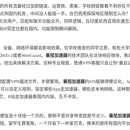
的所有流量经过加密隧道，运营商、黑客、学校网管都看不到你在
点到国内机房，中间没人能插一手。在巴西用探探地区限制怎么办
是北京用户，匹配和聊天功能全开。同样逻辑，在印度尼西亚用欢遇怎
和IP双定位都在国内，功能限制瞬间解除。
商、设备、网络环境都会影响效果。住学校宿舍的同学注意，有些大学
v2或者WireGuard。
番茄加速器
的技术团队在这块响应很快，售
，给出具体解决方案。这种专业程度，普通VPN客服只会让你"重启
动配置VPN描述文件，步骤繁琐。
番茄加速器
的iOS版做得傻瓜化，A
由，可以自定义规则，指定哪些App走加速器，哪些走本地网络。这种
奇艺、B站走加速器看国内内容，互不冲突。
别贪便宜选十块钱一个月的，那种不是共享带宽就是节点少。
番茄加速
钱。留学生算笔账，一个月省下一杯星巴克，换来的是所有国内平