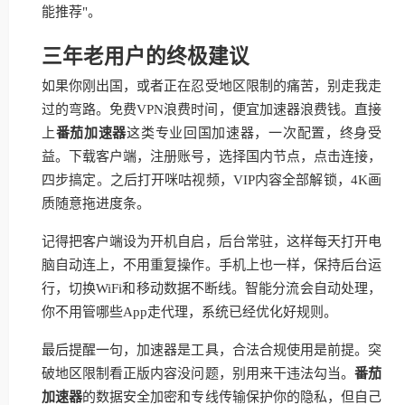
能推荐"。
三年老用户的终极建议
如果你刚出国，或者正在忍受地区限制的痛苦，别走我走
过的弯路。免费VPN浪费时间，便宜加速器浪费钱。直接
上
番茄加速器
这类专业回国加速器，一次配置，终身受
益。下载客户端，注册账号，选择国内节点，点击连接，
四步搞定。之后打开咪咕视频，VIP内容全部解锁，4K画
质随意拖进度条。
记得把客户端设为开机自启，后台常驻，这样每天打开电
脑自动连上，不用重复操作。手机上也一样，保持后台运
行，切换WiFi和移动数据不断线。智能分流会自动处理，
你不用管哪些App走代理，系统已经优化好规则。
最后提醒一句，加速器是工具，合法合规使用是前提。突
破地区限制看正版内容没问题，别用来干违法勾当。
番茄
加速器
的数据安全加密和专线传输保护你的隐私，但自己