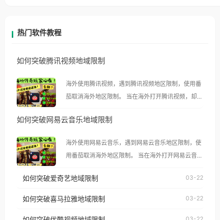
热门软件教程
如何突破腾讯视频地域限制
海外使用腾讯视频，遇到腾讯视频地区限制，使用番
茄取消海外地区限制。 当在海外打开腾讯视频，却突
然弹出“由于版权限制，您所在的地区无法播放”的提
如何突破网易云音乐地域限制
示语。 海外用户如香港、澳门、台湾、美国、加拿
大、澳大利亚、欧洲等国家和地区时，腾讯视频也会
海外使用网易云音乐，遇到网易云音乐地区限制，使
像其他音乐平台一样，出现地区及版权限制问题，且
用番茄取消海外地区限制。 当在海外打开网易云音
仅能在中国大陆地区播放。 遇到这个问题的朋友们，
乐，却突然弹出“由于版权限制，您所在的地区无法
使用番茄回国加速器，即可解决「海外用户收听腾讯
如何突破爱奇艺地域限制
03-22
播放”的提示语。 海外用户如香港、澳门、台湾、美
视频地区版权限制」的问题，无论人在香港、澳门、
国、加拿大、澳大利亚、欧洲等国家和地区时，网易
如何突破喜马拉雅地域限制
03-22
台湾、美国、加拿大、澳大利亚、欧洲等国家和地区
云音乐也会像其他音乐平台一样，出现地区及版权限
工作、留学、定居等，都可以使用，不再因地区和版
如何突破优酷视频地域限制
03-22
制问题，且仅能在中国大陆地区播放。 遇到这个问题