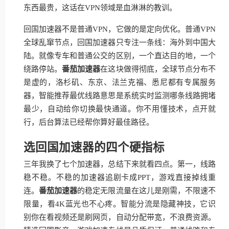
东西最贵，这话在VPN领域是血淋淋的教训。
回国加速器不是普通VPN，它做的是定向优化。普通VPN
全球乱窜节点，回国加速器只专注一条线：海外到中国大
陆。就像专车和普通公交的区别，一个直达目的地，一个
绕路停站。
番茄加速器
在这块做得彻底，全球节点分布不
是虚的，洛杉矶、东京、法兰克福、悉尼都有专属服务
器，智能推荐最优线路意思是系统实时监测哪条线路拥堵
最少，自动给你切换最快通道。你不用懂技术，点开就
行，后台算法已经帮你算好最佳路径。
选回国加速器的四个硬指标
三年我换了七个加速器，总结下来就看四点。第一，线路
稳不稳。不稳的加速器追剧卡成PPT，游戏直接掉线重
连。
番茄加速器
的稳定无限流量在这儿是刚需，不限速不
限量，看4K蓝光也不心疼。智能分流是隐藏神技，它识
别你在看视频还是刷网页，自动分配带宽，不浪费资源。