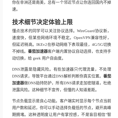
你在非洲还是南美，总有一个邻近节点让你连回国内不掉
速。
技术细节决定体验上限
懂点技术的同学可以关注协议选择。WireGuard协议新，
速度快，但某些网络环境不稳定。OpenVPN兼容性好，
但延迟稍高。IKEv2在移动网络下表现最佳，4G/5G切换
不掉线。
番茄加速器
客户端内置协议自动选择，也支持手
动切换，给 geek 用户自由度。
DNS泄露是隐藏风险。有些加速器只代理流量，不处理
DNS请求，导致平台通过DNS解析判断你真实位置。
番茄
加速器
做DNS劫持防护，所有DNS请求走加密隧道，杜绝
泄露风险。这种细节不宣传，但懂的人知道差距。
节点负载显示是良心功能。客户端实时显示每个节点当前
用户数和延迟，你可以手动选择负载低的节点，避开高峰
期拥堵。这种透明度让用户有掌控感，不是盲目相信"智