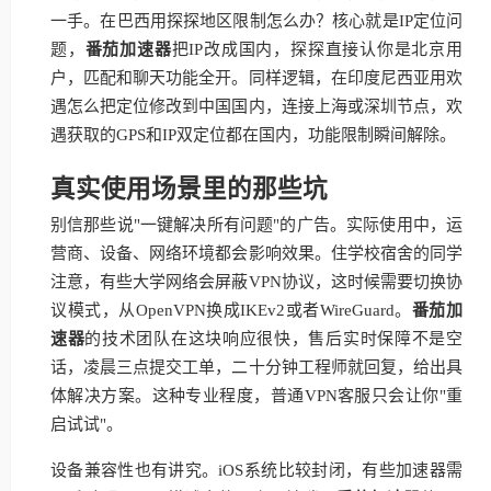
一手。在巴西用探探地区限制怎么办？核心就是IP定位问
题，
番茄加速器
把IP改成国内，探探直接认你是北京用
户，匹配和聊天功能全开。同样逻辑，在印度尼西亚用欢
遇怎么把定位修改到中国国内，连接上海或深圳节点，欢
遇获取的GPS和IP双定位都在国内，功能限制瞬间解除。
真实使用场景里的那些坑
别信那些说"一键解决所有问题"的广告。实际使用中，运
营商、设备、网络环境都会影响效果。住学校宿舍的同学
注意，有些大学网络会屏蔽VPN协议，这时候需要切换协
议模式，从OpenVPN换成IKEv2或者WireGuard。
番茄加
速器
的技术团队在这块响应很快，售后实时保障不是空
话，凌晨三点提交工单，二十分钟工程师就回复，给出具
体解决方案。这种专业程度，普通VPN客服只会让你"重
启试试"。
设备兼容性也有讲究。iOS系统比较封闭，有些加速器需