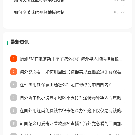
权限制所困扰。
的朋友们，使用番茄回国加速器，即可解决「海外用
如何突破咪咕视频地域限制
03-22
户收听网易云音乐地区版权限制」的问题，无论人在
香港、澳门、台湾、美国、加拿大、澳大利亚、欧洲
等国家和地区工作、留学、定居等，都可以使用，不
再因地区和版权限制所困扰。
最新资讯
蜻蜓FM在俄罗斯用不了怎么办？海外华人的精神食粮补给方案
1
海外党必看：如何用回国加速器实现直播欧冠免费观看？附影视音乐全攻略
2
在韩国用社保掌上通怎么把定位修改到中国国内？
3
国外听书旗小说显示地区不支持？这份海外华人专属的国内内容解锁指南请收好
4
在国外用连尚免费读书很卡怎么办？这不仅仅是阅读的烦恼
5
韩国怎么用爱奇艺看欧洲杯直播？海外党必看的回国加速全攻略
6