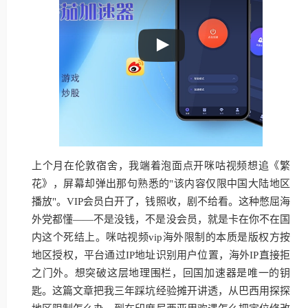
上个月在伦敦宿舍，我端着泡面点开咪咕视频想追《繁
花》，屏幕却弹出那句熟悉的"该内容仅限中国大陆地区
播放"。VIP会员白开了，钱照收，剧不给看。这种憋屈海
外党都懂——不是没钱，不是没会员，就是卡在你不在国
内这个死结上。咪咕视频vip海外限制的本质是版权方按
地区授权，平台通过IP地址识别用户位置，海外IP直接拒
之门外。想突破这层地理围栏，回国加速器是唯一的钥
匙。这篇文章把我三年踩坑经验摊开讲透，从巴西用探探