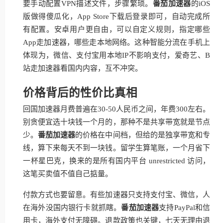
要手动配置VPN描述文件，步骤繁琐。
番茄加速器
的iOS
版做得傻瓜化，App Store下载后登录即可，自动完成所
有配置。安卓用户更自由，可以自定义规则，指定哪些
App走加速器，哪些走本地网络。这种智能分流在手机上
体现为，微信、支付宝用本地IP不影响支付，爱奇艺、B
站走加速器看国内内容，互不冲突。
价格背后的性价比真相
回国加速器月费普遍在30-50人民币之间，年费300左右。
别贪便宜选十块钱一个月的，那种不是共享带宽就是节点
少。
番茄加速器
的价格在中间档，但给的是独享带宽和专
线，算下来每天不到一块钱。留学生算笔账，一个月省下
一杯星巴克，换来的是所有国内平台 unrestricted 访问，
这笔买卖值不值自己掂量。
付款方式也要留意。有些加速器只支持支付宝、微信，人
在海外没国内银行卡就抓瞎。
番茄加速器
支持PayPal和信
用卡，海外支付无障碍。退款政策也关键，七天无理由退