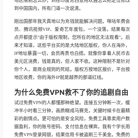
地区限制怎么办，到在印度尼西亚用欢遇怎么把定位修改
到中国国内，所有门道一次说清。
刚出国那年我天真地以为充钱就能解决问题。咪咕年费会
员、腾讯视频VIP、爱奇艺年度包，一个没落。结果每次
点开都提示"由于版权限制，您所在的地区无法观看"。后
来才知道，这些平台买的是大陆地区版权，你人在海外，
IP地址暴露一切，会员再贵也白搭。就像你拿着人民币去
美元区消费，钱是真的，但人家不收。这种限制不是针对
你个人，是商业规则的死结。版权方按地区报价，平台按
地区收费，你的海外IP就是越界的那道红线。
为什么免费VPN救不了你的追剧自由
试过免费VPN的人都懂那种绝望。连接五分钟断一次，缓
冲半小时看三分钟，画质糊成马赛克，关键时候卡在最精
彩的剧情点。更可怕的是安全风险，免费工具靠卖用户数
据盈利，你的账号密码、支付信息在裸奔。我有个学长用
免费VPN登录网银，结果信用卡被盗刷三千美金。免费的