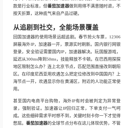
款是行业标准，但
番茄加速器
做到用得不满意随时退，不
按天折算，这种底气来自产品过硬。
从追剧到社交，全能场景覆盖
回国加速器的使用场景远超追剧。春节抢火车票，12306
屏蔽海外IP，加速器一开，票源实时刷新。国内银行网银
登录，安全验证需要国内IP，加速器解决。玩国服游戏，
延迟从300ms降到50ms，技能释放不卡顿。在巴西用探探
地区限制怎么办？连上北京节点，匹配范围直接改到朝阳
区。在印度尼西亚用欢遇怎么把定位修改到中国国内？上
海节点一开，欢遇显示你在黄浦区，附近的人功能正常使
用。
甚至国内电商平台购物，海外IP有时会被判定为异常登
录，强制验证。加速器让IP回归正常，下单支付一气呵
成。这些细碎需求平时想不到，关键时刻卡你一下才觉得
憋屈。
番茄加速器
的全球节点分布在这儿体现优势，不管