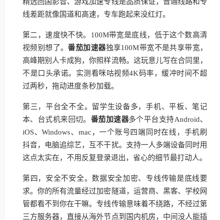
精选回国影音、游戏加速专线是品质保证，普通线路和专
线差距就像国道和高速，专车跑起来没红灯。
第二，速度快不快。100M带宽是底线，低于这个数高清
视频别想了。
番茄加速器
独享100M带宽不是共享带宽，
高峰期别人卡成狗，你照样流畅。这玩意儿写在合同里，
不是口头承诺。实测看咪咕视频4K码率，缓冲时间不超
过两秒，拖动进度条秒加载。
第三，平台全不全。留学生设备多，手机、平板、笔记
本、台式机来回切。
番茄加速器
多个平台支持Android、
iOS、Windows、mac，一个账号四端同时在线，手机刷
抖音，电脑追综艺，互不干扰。支持一人多端设备同时用
这点太实在，不用反复登录退出，省心的细节最打动人。
第四，安全不安全。数据安全加密、专线传输是底线要
求。你的所有流量经过加密隧道，运营商、黑客、学校网
管都看不到你在干嘛。专线传输意味着不绕路，不经过第
三方服务器，直接从海外节点到国内机房，中间没人能插