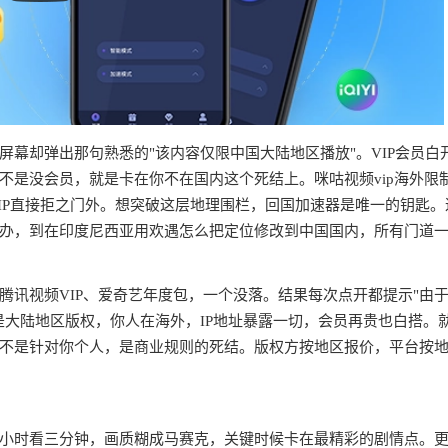
幕却弹出那句熟悉的"该内容仅限中国大陆地区播放"。VIP会员白
不是没会员，就是卡在你不在国内这个死结上。咪咕视频vip海外限
IP直接拒之门外。想突破这层地理围栏，回国加速器是唯一的钥匙。
办，到在印度尼西亚用欢遇怎么把定位修改到中国国内，所有门道
腾讯视频VIP、爱奇艺年度包，一个没落。结果每次点开都提示"由
是大陆地区版权，你人在海外，IP地址暴露一切，会员再贵也白搭。
不是针对你个人，是商业规则的死结。版权方按地区报价，平台按
半小时看三分钟，画质糊成马赛克，关键时候卡在最精彩的剧情点。