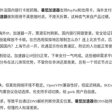
外没国内银行卡就抓瞎。
番茄加速器
支持PayPal和信用卡，海外支
速器
做到用得不满意随时退，不按天折算，这种底气来自产品过硬
蔽海外IP，加速器一开，票源实时刷新。国内银行网银登录，安全验证
ms，技能释放不卡顿。在巴西用探探地区限制怎么办？连上北京节点，
国国内？上海节点一开，欢遇显示你在黄浦区，附近的人功能正常
制验证。加速器让IP回归正常，下单支付一气呵成。这些细碎需求平
分布在这儿体现优势，不管你在非洲还是南美，总有一个邻近节点
快，但某些网络环境不稳定。OpenVPN兼容性好，但延迟稍高。IKEv
内置协议自动选择，也支持手动切换，给 geek 用户自由度。
请求，导致平台通过DNS解析判断你真实位置。
番茄加速器
做DNS劫
宣传，但懂的人知道差距。