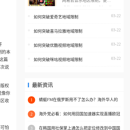
网易云音乐地区限制，使用
海外用户如香港、澳门、台
番茄取消海外地区限制。 当
湾、美国、加拿大、澳大利
在海外打开网易云音乐，却
03-22
如何突破爱奇艺地域限制
亚、欧洲等国家和地区时，
突然弹出“由于版权限制，您
腾讯视频也会像其他音乐平
03-22
所在的地区无法播放”的提示
如何突破喜马拉雅地域限制
台一样，出现地区及版权限
语。 海外用户如香港、澳
制问题，且仅能在中国大陆
开
03-22
如何突破优酷视频地域限制
门、台湾、美国、加拿大、
地区播放。 遇到这个问题的
制的本
澳大利亚、欧洲等国家和地
朋友们，使用番茄回国加速
03-22
这篇
如何突破咪咕视频地域限制
区时，网易云音乐也会像其
器，即可解决「海外用户收
一次说
他音乐平台一样，出现地区
听腾讯视频地区版权限制」
及版权限制问题，且仅能在
的问题，无论人在香港、澳
中国大陆地区播放。 遇到这
最新资讯
于版权
门、台湾、美国、加拿大、
个问题的朋友们，使用番茄
就像你
澳大利亚、欧洲等国家和地
回国加速器，即可解决「海
蜻蜓FM在俄罗斯用不了怎么办？海外华人的
1
地区收
区工作、留学、定居等，都
精神食粮补给方案
外用户收听网易云音乐地区
可以使用，不再因地区和版
版权限制」的问题，无论人
海外党必看：如何用回国加速器实现直播欧冠
2
权限制所困扰。
免费观看？附影视音乐全攻略
在香港、澳门、台湾、美
更可怕
在韩国用社保掌上通怎么把定位修改到中国国
3
国、加拿大、澳大利亚、欧