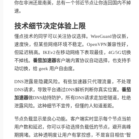
你在非洲还是南美，总有一个邻近节点让你连回国内不掉
速。
技术细节决定体验上限
懂点技术的同学可以关注协议选择。WireGuard协议新，
速度快，但某些网络环境不稳定。OpenVPN兼容性好，
但延迟稍高。IKEv2在移动网络下表现最佳，4G/5G切换
不掉线。
番茄加速器
客户端内置协议自动选择，也支持手
动切换，给 geek 用户自由度。
DNS泄露是隐藏风险。有些加速器只代理流量，不处理
DNS请求，导致平台通过DNS解析判断你真实位置。
番茄
加速器
做DNS劫持防护，所有DNS请求走加密隧道，杜绝
泄露风险。这种细节不宣传，但懂的人知道差距。
节点负载显示是良心功能。客户端实时显示每个节点当前
用户数和延迟，你可以手动选择负载低的节点，避开高峰
期拥堵。这种透明度让用户有掌控感，不是盲目相信"智