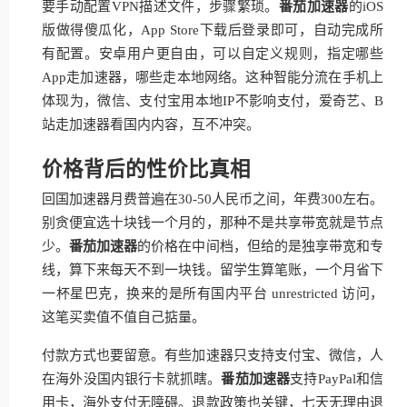
要手动配置VPN描述文件，步骤繁琐。
番茄加速器
的iOS
版做得傻瓜化，App Store下载后登录即可，自动完成所
有配置。安卓用户更自由，可以自定义规则，指定哪些
App走加速器，哪些走本地网络。这种智能分流在手机上
体现为，微信、支付宝用本地IP不影响支付，爱奇艺、B
站走加速器看国内内容，互不冲突。
价格背后的性价比真相
回国加速器月费普遍在30-50人民币之间，年费300左右。
别贪便宜选十块钱一个月的，那种不是共享带宽就是节点
少。
番茄加速器
的价格在中间档，但给的是独享带宽和专
线，算下来每天不到一块钱。留学生算笔账，一个月省下
一杯星巴克，换来的是所有国内平台 unrestricted 访问，
这笔买卖值不值自己掂量。
付款方式也要留意。有些加速器只支持支付宝、微信，人
在海外没国内银行卡就抓瞎。
番茄加速器
支持PayPal和信
用卡，海外支付无障碍。退款政策也关键，七天无理由退