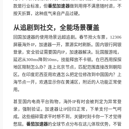
款是行业标准，但
番茄加速器
做到用得不满意随时退，不
按天折算，这种底气来自产品过硬。
从追剧到社交，全能场景覆盖
回国加速器的使用场景远超追剧。春节抢火车票，12306
屏蔽海外IP，加速器一开，票源实时刷新。国内银行网银
登录，安全验证需要国内IP，加速器解决。玩国服游戏，
延迟从300ms降到50ms，技能释放不卡顿。在巴西用探探
地区限制怎么办？连上北京节点，匹配范围直接改到朝阳
区。在印度尼西亚用欢遇怎么把定位修改到中国国内？上
海节点一开，欢遇显示你在黄浦区，附近的人功能正常使
用。
甚至国内电商平台购物，海外IP有时会被判定为异常登
录，强制验证。加速器让IP回归正常，下单支付一气呵
成。这些细碎需求平时想不到，关键时刻卡你一下才觉得
憋屈。
番茄加速器
的全球节点分布在这儿体现优势，不管