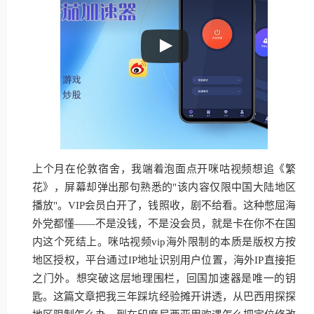
上个月在伦敦宿舍，我端着泡面点开咪咕视频想追《繁
花》，屏幕却弹出那句熟悉的"该内容仅限中国大陆地区
播放"。VIP会员白开了，钱照收，剧不给看。这种憋屈海
外党都懂——不是没钱，不是没会员，就是卡在你不在国
内这个死结上。咪咕视频vip海外限制的本质是版权方按
地区授权，平台通过IP地址识别用户位置，海外IP直接拒
之门外。想突破这层地理围栏，回国加速器是唯一的钥
匙。这篇文章把我三年踩坑经验摊开讲透，从巴西用探探