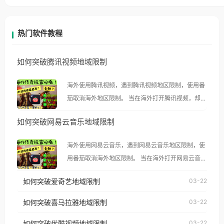
热门软件教程
如何突破腾讯视频地域限制
海外使用腾讯视频，遇到腾讯视频地区限制，使用番
茄取消海外地区限制。 当在海外打开腾讯视频，却突
然弹出“由于版权限制，您所在的地区无法播放”的提
如何突破网易云音乐地域限制
示语。 海外用户如香港、澳门、台湾、美国、加拿
大、澳大利亚、欧洲等国家和地区时，腾讯视频也会
海外使用网易云音乐，遇到网易云音乐地区限制，使
像其他音乐平台一样，出现地区及版权限制问题，且
用番茄取消海外地区限制。 当在海外打开网易云音
仅能在中国大陆地区播放。 遇到这个问题的朋友们，
乐，却突然弹出“由于版权限制，您所在的地区无法
使用番茄回国加速器，即可解决「海外用户收听腾讯
如何突破爱奇艺地域限制
03-22
播放”的提示语。 海外用户如香港、澳门、台湾、美
视频地区版权限制」的问题，无论人在香港、澳门、
国、加拿大、澳大利亚、欧洲等国家和地区时，网易
如何突破喜马拉雅地域限制
03-22
台湾、美国、加拿大、澳大利亚、欧洲等国家和地区
云音乐也会像其他音乐平台一样，出现地区及版权限
工作、留学、定居等，都可以使用，不再因地区和版
如何突破优酷视频地域限制
03-22
制问题，且仅能在中国大陆地区播放。 遇到这个问题