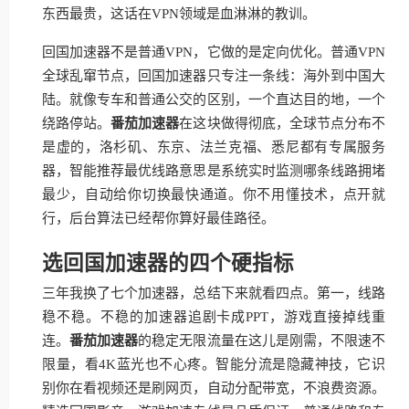
东西最贵，这话在VPN领域是血淋淋的教训。
回国加速器不是普通VPN，它做的是定向优化。普通VPN
全球乱窜节点，回国加速器只专注一条线：海外到中国大
陆。就像专车和普通公交的区别，一个直达目的地，一个
绕路停站。
番茄加速器
在这块做得彻底，全球节点分布不
是虚的，洛杉矶、东京、法兰克福、悉尼都有专属服务
器，智能推荐最优线路意思是系统实时监测哪条线路拥堵
最少，自动给你切换最快通道。你不用懂技术，点开就
行，后台算法已经帮你算好最佳路径。
选回国加速器的四个硬指标
三年我换了七个加速器，总结下来就看四点。第一，线路
稳不稳。不稳的加速器追剧卡成PPT，游戏直接掉线重
连。
番茄加速器
的稳定无限流量在这儿是刚需，不限速不
限量，看4K蓝光也不心疼。智能分流是隐藏神技，它识
别你在看视频还是刷网页，自动分配带宽，不浪费资源。