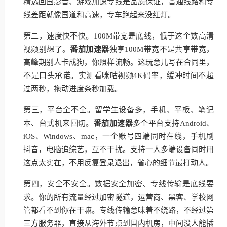
精选回国影音、游戏加速专线是品质保证，普通线路和专
线差距就像国道和高速，专车跑起来没红灯。
第二，速度快不快。100M带宽是底线，低于这个数高清
视频别想了。
番茄加速器
独享100M带宽不是共享带宽，
高峰期别人卡成狗，你照样流畅。这玩意儿写在合同里，
不是口头承诺。实测看咪咕视频4K码率，缓冲时间不超
过两秒，拖动进度条秒加载。
第三，平台全不全。留学生设备多，手机、平板、笔记
本、台式机来回切。
番茄加速器
多个平台支持Android、
iOS、Windows、mac，一个账号四端同时在线，手机刷
抖音，电脑追综艺，互不干扰。支持一人多端设备同时用
这点太实在，不用反复登录退出，省心的细节最打动人。
第四，安全不安全。数据安全加密、专线传输是底线要
求。你的所有流量经过加密隧道，运营商、黑客、学校网
管都看不到你在干嘛。专线传输意味着不绕路，不经过第
三方服务器，直接从海外节点到国内机房，中间没人能插