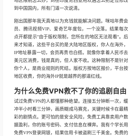
地区限制怎么办，到在印度尼西亚用欢遇怎么把定位修改
到中国国内，所有门道一次说清。
刚出国那年我天真地以为充钱就能解决问题。咪咕年费会
员、腾讯视频VIP、爱奇艺年度包，一个没落。结果每次
点开都提示"由于版权限制，您所在的地区无法观看"。后
来才知道，这些平台买的是大陆地区版权，你人在海外，
IP地址暴露一切，会员再贵也白搭。就像你拿着人民币去
美元区消费，钱是真的，但人家不收。这种限制不是针对
你个人，是商业规则的死结。版权方按地区报价，平台按
地区收费，你的海外IP就是越界的那道红线。
为什么免费VPN救不了你的追剧自由
试过免费VPN的人都懂那种绝望。连接五分钟断一次，缓
冲半小时看三分钟，画质糊成马赛克，关键时候卡在最精
彩的剧情点。更可怕的是安全风险，免费工具靠卖用户数
据盈利，你的账号密码、支付信息在裸奔。我有个学长用
免费VPN登录网银，结果信用卡被盗刷三千美金。免费的