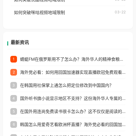
权限制所困扰。
的朋友们，使用番茄回国加速器，即可解决「海外用
如何突破咪咕视频地域限制
03-22
户收听网易云音乐地区版权限制」的问题，无论人在
香港、澳门、台湾、美国、加拿大、澳大利亚、欧洲
等国家和地区工作、留学、定居等，都可以使用，不
再因地区和版权限制所困扰。
最新资讯
蜻蜓FM在俄罗斯用不了怎么办？海外华人的精神食粮补给方案
1
海外党必看：如何用回国加速器实现直播欧冠免费观看？附影视音乐全攻略
2
在韩国用社保掌上通怎么把定位修改到中国国内？
3
国外听书旗小说显示地区不支持？这份海外华人专属的国内内容解锁指南请收好
4
在国外用连尚免费读书很卡怎么办？这不仅仅是阅读的烦恼
5
韩国怎么用爱奇艺看欧洲杯直播？海外党必看的回国加速全攻略
6