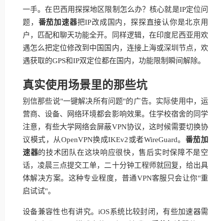
一手。在巴西用探探地区限制怎么办？核心就是IP定位问
题，
番茄加速器
把IP改成国内，探探直接认你是北京用
户，匹配和聊天功能全开。同样逻辑，在印度尼西亚用欢
遇怎么把定位修改到中国国内，连接上海或深圳节点，欢
遇获取的GPS和IP双定位都在国内，功能限制瞬间解除。
真实使用场景里的那些坑
别信那些说"一键解决所有问题"的广告。实际使用中，运
营商、设备、网络环境都会影响效果。住学校宿舍的同学
注意，有些大学网络会屏蔽VPN协议，这时候需要切换协
议模式，从OpenVPN换成IKEv2或者WireGuard。
番茄加
速器
的技术团队在这块响应很快，售后实时保障不是空
话，凌晨三点提交工单，二十分钟工程师就回复，给出具
体解决方案。这种专业程度，普通VPN客服只会让你"重
启试试"。
设备兼容性也有讲究。iOS系统比较封闭，有些加速器需