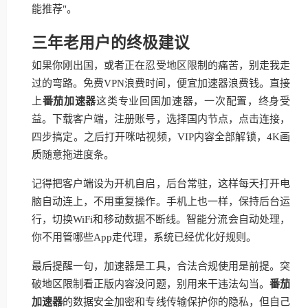
能推荐"。
三年老用户的终极建议
如果你刚出国，或者正在忍受地区限制的痛苦，别走我走
过的弯路。免费VPN浪费时间，便宜加速器浪费钱。直接
上
番茄加速器
这类专业回国加速器，一次配置，终身受
益。下载客户端，注册账号，选择国内节点，点击连接，
四步搞定。之后打开咪咕视频，VIP内容全部解锁，4K画
质随意拖进度条。
记得把客户端设为开机自启，后台常驻，这样每天打开电
脑自动连上，不用重复操作。手机上也一样，保持后台运
行，切换WiFi和移动数据不断线。智能分流会自动处理，
你不用管哪些App走代理，系统已经优化好规则。
最后提醒一句，加速器是工具，合法合规使用是前提。突
破地区限制看正版内容没问题，别用来干违法勾当。
番茄
加速器
的数据安全加密和专线传输保护你的隐私，但自己