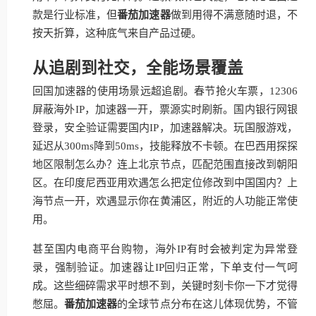
款是行业标准，但
番茄加速器
做到用得不满意随时退，不
按天折算，这种底气来自产品过硬。
从追剧到社交，全能场景覆盖
回国加速器的使用场景远超追剧。春节抢火车票，12306
屏蔽海外IP，加速器一开，票源实时刷新。国内银行网银
登录，安全验证需要国内IP，加速器解决。玩国服游戏，
延迟从300ms降到50ms，技能释放不卡顿。在巴西用探探
地区限制怎么办？连上北京节点，匹配范围直接改到朝阳
区。在印度尼西亚用欢遇怎么把定位修改到中国国内？上
海节点一开，欢遇显示你在黄浦区，附近的人功能正常使
用。
甚至国内电商平台购物，海外IP有时会被判定为异常登
录，强制验证。加速器让IP回归正常，下单支付一气呵
成。这些细碎需求平时想不到，关键时刻卡你一下才觉得
憋屈。
番茄加速器
的全球节点分布在这儿体现优势，不管