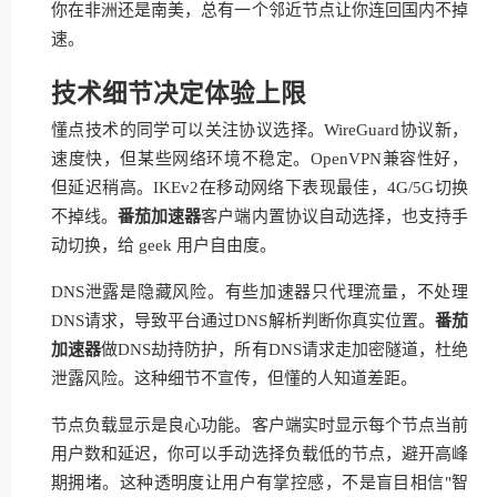
你在非洲还是南美，总有一个邻近节点让你连回国内不掉
速。
技术细节决定体验上限
懂点技术的同学可以关注协议选择。WireGuard协议新，
速度快，但某些网络环境不稳定。OpenVPN兼容性好，
但延迟稍高。IKEv2在移动网络下表现最佳，4G/5G切换
不掉线。
番茄加速器
客户端内置协议自动选择，也支持手
动切换，给 geek 用户自由度。
DNS泄露是隐藏风险。有些加速器只代理流量，不处理
DNS请求，导致平台通过DNS解析判断你真实位置。
番茄
加速器
做DNS劫持防护，所有DNS请求走加密隧道，杜绝
泄露风险。这种细节不宣传，但懂的人知道差距。
节点负载显示是良心功能。客户端实时显示每个节点当前
用户数和延迟，你可以手动选择负载低的节点，避开高峰
期拥堵。这种透明度让用户有掌控感，不是盲目相信"智