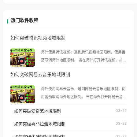
热门软件教程
如何突破腾讯视频地域限制
海外使用腾讯视频，遇到腾讯视频地区限制，使用番
茄取消海外地区限制。 当在海外打开腾讯视频，却突
然弹出“由于版权限制，您所在的地区无法播放”的提
如何突破网易云音乐地域限制
示语。 海外用户如香港、澳门、台湾、美国、加拿
大、澳大利亚、欧洲等国家和地区时，腾讯视频也会
海外使用网易云音乐，遇到网易云音乐地区限制，使
像其他音乐平台一样，出现地区及版权限制问题，且
用番茄取消海外地区限制。 当在海外打开网易云音
仅能在中国大陆地区播放。 遇到这个问题的朋友们，
乐，却突然弹出“由于版权限制，您所在的地区无法
使用番茄回国加速器，即可解决「海外用户收听腾讯
如何突破爱奇艺地域限制
03-22
播放”的提示语。 海外用户如香港、澳门、台湾、美
视频地区版权限制」的问题，无论人在香港、澳门、
国、加拿大、澳大利亚、欧洲等国家和地区时，网易
如何突破喜马拉雅地域限制
03-22
台湾、美国、加拿大、澳大利亚、欧洲等国家和地区
云音乐也会像其他音乐平台一样，出现地区及版权限
工作、留学、定居等，都可以使用，不再因地区和版
如何突破优酷视频地域限制
03-22
制问题，且仅能在中国大陆地区播放。 遇到这个问题