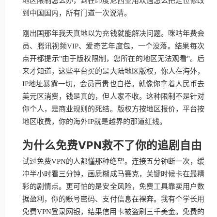
地区限制怎么办，到在印度尼西亚用欢遇怎么把定位修改
到中国国内，所有门道一次说清。
刚出国那年我天真地以为充钱就能解决问题。咪咕年费会
员、腾讯视频VIP、爱奇艺年度包，一个没落。结果每次
点开都提示"由于版权限制，您所在的地区无法观看"。后
来才知道，这些平台买的是大陆地区版权，你人在海外，
IP地址暴露一切，会员再贵也白搭。就像你拿着人民币去
美元区消费，钱是真的，但人家不收。这种限制不是针对
你个人，是商业规则的死结。版权方按地区报价，平台按
地区收费，你的海外IP就是越界的那道红线。
为什么免费VPN救不了你的追剧自由
试过免费VPN的人都懂那种绝望。连接五分钟断一次，缓
冲半小时看三分钟，画质糊成马赛克，关键时候卡在最精
彩的剧情点。更可怕的是安全风险，免费工具靠卖用户数
据盈利，你的账号密码、支付信息在裸奔。我有个学长用
免费VPN登录网银，结果信用卡被盗刷三千美金。免费的