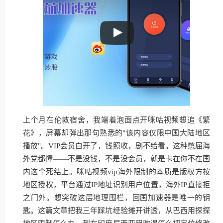
上个月在伦敦宿舍，我端着泡面点开咪咕视频想追《繁
花》，屏幕却弹出那句熟悉的"该内容仅限中国大陆地区
播放"。VIP会员白开了，钱照收，剧不给看。这种憋屈海
外党都懂——不是没钱，不是没会员，就是卡在你不在国
内这个死结上。咪咕视频vip海外限制的本质是版权方按
地区授权，平台通过IP地址识别用户位置，海外IP直接拒
之门外。想突破这层地理围栏，回国加速器是唯一的钥
匙。这篇文章把我三年踩坑经验摊开讲透，从巴西用探探