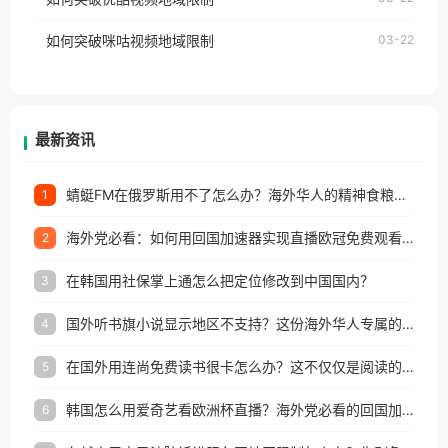
权限制所困扰。
的朋友们，使用番茄回国加速器，即可解决「海外用
如何突破咪咕视频地域限制
03-22
户收听网易云音乐地区版权限制」的问题，无论人在
香港、澳门、台湾、美国、加拿大、澳大利亚、欧洲
等国家和地区工作、留学、定居等，都可以使用，不
再因地区和版权限制所困扰。
最新资讯
蜻蜓FM在俄罗斯用不了怎么办？海外华人的精神食粮补给方案
1
海外党必看：如何用回国加速器实现直播欧冠免费观看？附影视音乐全攻略
2
在韩国用社保掌上通怎么把定位修改到中国国内？
3
国外听书旗小说显示地区不支持？这份海外华人专属的国内内容解锁指南请收好
4
在国外用连尚免费读书很卡怎么办？这不仅仅是阅读的烦恼
5
韩国怎么用爱奇艺看欧洲杯直播？海外党必看的回国加速全攻略
6