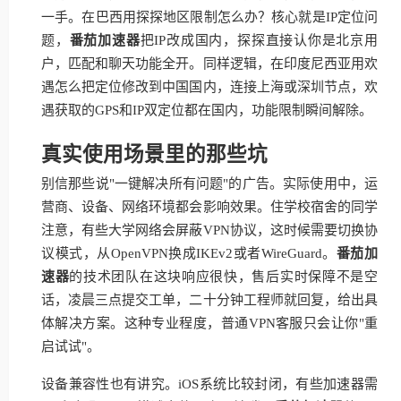
一手。在巴西用探探地区限制怎么办？核心就是IP定位问
题，
番茄加速器
把IP改成国内，探探直接认你是北京用
户，匹配和聊天功能全开。同样逻辑，在印度尼西亚用欢
遇怎么把定位修改到中国国内，连接上海或深圳节点，欢
遇获取的GPS和IP双定位都在国内，功能限制瞬间解除。
真实使用场景里的那些坑
别信那些说"一键解决所有问题"的广告。实际使用中，运
营商、设备、网络环境都会影响效果。住学校宿舍的同学
注意，有些大学网络会屏蔽VPN协议，这时候需要切换协
议模式，从OpenVPN换成IKEv2或者WireGuard。
番茄加
速器
的技术团队在这块响应很快，售后实时保障不是空
话，凌晨三点提交工单，二十分钟工程师就回复，给出具
体解决方案。这种专业程度，普通VPN客服只会让你"重
启试试"。
设备兼容性也有讲究。iOS系统比较封闭，有些加速器需