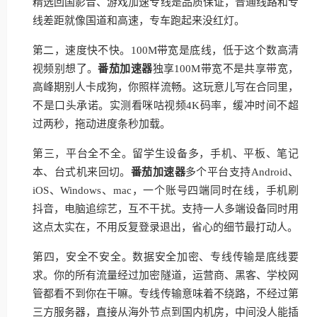
精选回国影音、游戏加速专线是品质保证，普通线路和专
线差距就像国道和高速，专车跑起来没红灯。
第二，速度快不快。100M带宽是底线，低于这个数高清
视频别想了。
番茄加速器
独享100M带宽不是共享带宽，
高峰期别人卡成狗，你照样流畅。这玩意儿写在合同里，
不是口头承诺。实测看咪咕视频4K码率，缓冲时间不超
过两秒，拖动进度条秒加载。
第三，平台全不全。留学生设备多，手机、平板、笔记
本、台式机来回切。
番茄加速器
多个平台支持Android、
iOS、Windows、mac，一个账号四端同时在线，手机刷
抖音，电脑追综艺，互不干扰。支持一人多端设备同时用
这点太实在，不用反复登录退出，省心的细节最打动人。
第四，安全不安全。数据安全加密、专线传输是底线要
求。你的所有流量经过加密隧道，运营商、黑客、学校网
管都看不到你在干嘛。专线传输意味着不绕路，不经过第
三方服务器，直接从海外节点到国内机房，中间没人能插