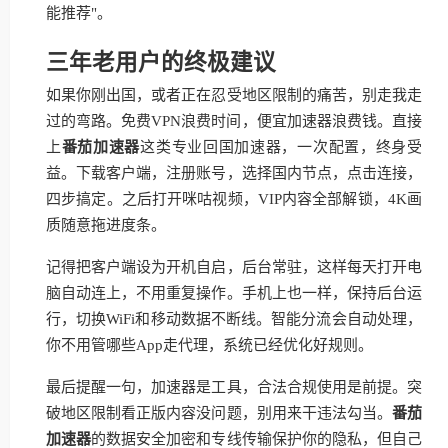
能推荐"。
三年老用户的终极建议
如果你刚出国，或者正在忍受地区限制的痛苦，别走我走
过的弯路。免费VPN浪费时间，便宜加速器浪费钱。直接
上
番茄加速器
这类专业回国加速器，一次配置，终身受
益。下载客户端，注册账号，选择国内节点，点击连接，
四步搞定。之后打开咪咕视频，VIP内容全部解锁，4K画
质随意拖进度条。
记得把客户端设为开机自启，后台常驻，这样每天打开电
脑自动连上，不用重复操作。手机上也一样，保持后台运
行，切换WiFi和移动数据不断线。智能分流会自动处理，
你不用管哪些App走代理，系统已经优化好规则。
最后提醒一句，加速器是工具，合法合规使用是前提。突
破地区限制看正版内容没问题，别用来干违法勾当。
番茄
加速器
的数据安全加密和专线传输保护你的隐私，但自己