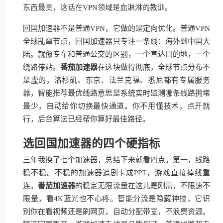
东西最贵，这话在VPN领域是血淋淋的教训。
回国加速器不是普通VPN，它做的是定向优化。普通VPN
全球乱窜节点，回国加速器只专注一条线：海外到中国大
陆。就像专车和普通公交的区别，一个直达目的地，一个
绕路停站。
番茄加速器
在这块做得彻底，全球节点分布不
是虚的，洛杉矶、东京、法兰克福、悉尼都有专属服务
器，智能推荐最优线路意思是系统实时监测哪条线路拥堵
最少，自动给你切换最快通道。你不用懂技术，点开就
行，后台算法已经帮你算好最佳路径。
选回国加速器的四个硬指标
三年我换了七个加速器，总结下来就看四点。第一，线路
稳不稳。不稳的加速器追剧卡成PPT，游戏直接掉线重
连。
番茄加速器
的稳定无限流量在这儿是刚需，不限速不
限量，看4K蓝光也不心疼。智能分流是隐藏神技，它识
别你在看视频还是刷网页，自动分配带宽，不浪费资源。