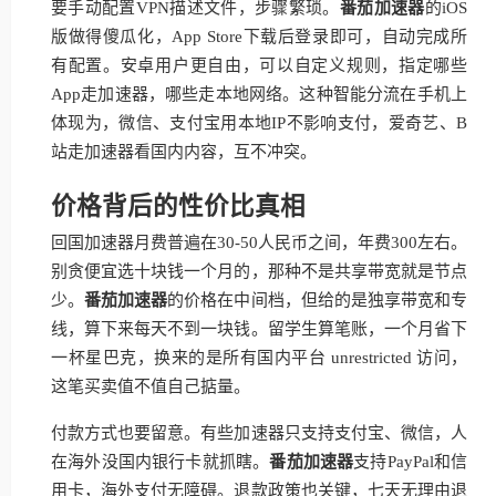
要手动配置VPN描述文件，步骤繁琐。
番茄加速器
的iOS
版做得傻瓜化，App Store下载后登录即可，自动完成所
有配置。安卓用户更自由，可以自定义规则，指定哪些
App走加速器，哪些走本地网络。这种智能分流在手机上
体现为，微信、支付宝用本地IP不影响支付，爱奇艺、B
站走加速器看国内内容，互不冲突。
价格背后的性价比真相
回国加速器月费普遍在30-50人民币之间，年费300左右。
别贪便宜选十块钱一个月的，那种不是共享带宽就是节点
少。
番茄加速器
的价格在中间档，但给的是独享带宽和专
线，算下来每天不到一块钱。留学生算笔账，一个月省下
一杯星巴克，换来的是所有国内平台 unrestricted 访问，
这笔买卖值不值自己掂量。
付款方式也要留意。有些加速器只支持支付宝、微信，人
在海外没国内银行卡就抓瞎。
番茄加速器
支持PayPal和信
用卡，海外支付无障碍。退款政策也关键，七天无理由退