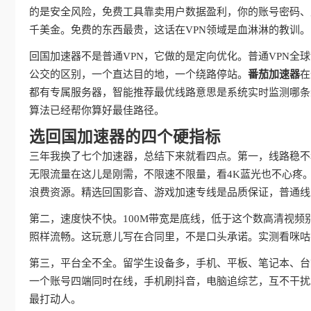
的是安全风险，免费工具靠卖用户数据盈利，你的账号密码、
千美金。免费的东西最贵，这话在VPN领域是血淋淋的教训。
回国加速器不是普通VPN，它做的是定向优化。普通VPN
公交的区别，一个直达目的地，一个绕路停站。
番茄加速器
在
都有专属服务器，智能推荐最优线路意思是系统实时监测哪条
算法已经帮你算好最佳路径。
选回国加速器的四个硬指标
三年我换了七个加速器，总结下来就看四点。第一，线路稳不
无限流量在这儿是刚需，不限速不限量，看4K蓝光也不心疼
浪费资源。精选回国影音、游戏加速专线是品质保证，普通线
第二，速度快不快。100M带宽是底线，低于这个数高清视频
照样流畅。这玩意儿写在合同里，不是口头承诺。实测看咪咕
第三，平台全不全。留学生设备多，手机、平板、笔记本、台
一个账号四端同时在线，手机刷抖音，电脑追综艺，互不干扰
最打动人。