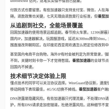
unrestricted 访问，这笔买卖值不值自己掂量。
付款方式也要留意。有些加速器只支持支付宝、微信，人在海
碍。退款政策也关键，七天无理由退款是行业标准，但
番茄加
从追剧到社交，全能场景覆盖
回国加速器的使用场景远超追剧。春节抢火车票，12306屏
国内IP，加速器解决。玩国服游戏，延迟从300ms降到50
围直接改到朝阳区。在印度尼西亚用欢遇怎么把定位修改到中
甚至国内电商平台购物，海外IP有时会被判定为异常登录，强
不到，关键时刻卡你一下才觉得憋屈。
番茄加速器
的全球节点
回国内不掉速。
技术细节决定体验上限
懂点技术的同学可以关注协议选择。WireGuard协议新，速度
移动网络下表现最佳，4G/5G切换不掉线。
番茄加速器
客户端
DNS泄露是隐藏风险。有些加速器只代理流量，不处理DNS
护，所有DNS请求走加密隧道，杜绝泄露风险。这种细节不