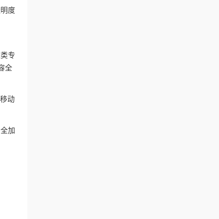
透明度
这类专
容全
和移动
安全加