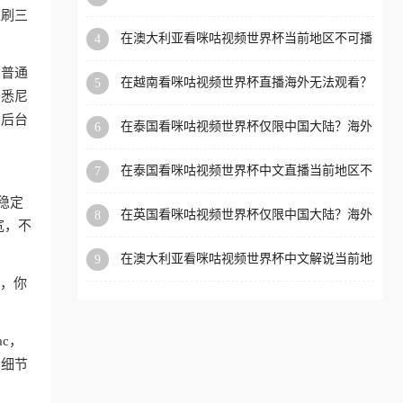
可播放？这篇指南帮你解决所有海外观赛难题
盗刷三
洲等国家和地区工作、留
在澳大利亚看咪咕视频世界杯当前地区不可播
4
学、定居等，都可以使用，
放？海外党体育观赛终极指南
不再因地区和版权限制所困
和普通
在越南看咪咕视频世界杯直播海外无法观看？
5
扰。
、悉尼
这份海外观赛终极指南帮你搞定
，后台
在泰国看咪咕视频世界杯仅限中国大陆？海外
6
党看球追剧的终极破局指南
在泰国看咪咕视频世界杯中文直播当前地区不
7
可播放？海外党体育观赛终极指南
稳定
在英国看咪咕视频世界杯仅限中国大陆？海外
8
宽，不
党体育观赛终极指南
在澳大利亚看咪咕视频世界杯中文解说当前地
9
区不可播放？这篇指南帮你搞定所有海外体育
狗，你
直播限制
ac，
的细节