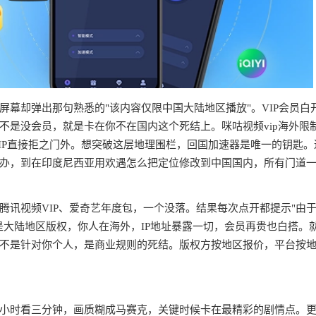
幕却弹出那句熟悉的"该内容仅限中国大陆地区播放"。VIP会员白
不是没会员，就是卡在你不在国内这个死结上。咪咕视频vip海外限
IP直接拒之门外。想突破这层地理围栏，回国加速器是唯一的钥匙。
办，到在印度尼西亚用欢遇怎么把定位修改到中国国内，所有门道
腾讯视频VIP、爱奇艺年度包，一个没落。结果每次点开都提示"由
是大陆地区版权，你人在海外，IP地址暴露一切，会员再贵也白搭。
不是针对你个人，是商业规则的死结。版权方按地区报价，平台按
半小时看三分钟，画质糊成马赛克，关键时候卡在最精彩的剧情点。