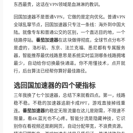
东西最贵，这话在VPN领域是血淋淋的教训。
回国加速器不是普通VPN，它做的是定向优化。普通VPN
全球乱窜节点，回国加速器只专注一条线：海外到中国大
陆。就像专车和普通公交的区别，一个直达目的地，一个
绕路停站。
番茄加速器
在这块做得彻底，全球节点分布不
是虚的，洛杉矶、东京、法兰克福、悉尼都有专属服务
器，智能推荐最优线路意思是系统实时监测哪条线路拥堵
最少，自动给你切换最快通道。你不用懂技术，点开就
行，后台算法已经帮你算好最佳路径。
选回国加速器的四个硬指标
三年我换了七个加速器，总结下来就看四点。第一，线路
稳不稳。不稳的加速器追剧卡成PPT，游戏直接掉线重
连。
番茄加速器
的稳定无限流量在这儿是刚需，不限速不
限量，看4K蓝光也不心疼。智能分流是隐藏神技，它识
别你在看视频还是刷网页，自动分配带宽，不浪费资源。