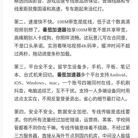
精选回国影音、游戏加速专线是品质保证，普通线路和专
线差距就像国道和高速，专车跑起来没红灯。
第二，速度快不快。100M带宽是底线，低于这个数高清
视频别想了。
番茄加速器
独享100M带宽不是共享带宽，
高峰期别人卡成狗，你照样流畅。这玩意儿写在合同里，
不是口头承诺。实测看咪咕视频4K码率，缓冲时间不超
过两秒，拖动进度条秒加载。
第三，平台全不全。留学生设备多，手机、平板、笔记
本、台式机来回切。
番茄加速器
多个平台支持Android、
iOS、Windows、mac，一个账号四端同时在线，手机刷
抖音，电脑追综艺，互不干扰。支持一人多端设备同时用
这点太实在，不用反复登录退出，省心的细节最打动人。
第四，安全不安全。数据安全加密、专线传输是底线要
求。你的所有流量经过加密隧道，运营商、黑客、学校网
管都看不到你在干嘛。专线传输意味着不绕路，不经过第
三方服务器，直接从海外节点到国内机房，中间没人能插