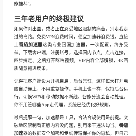
能推荐"。
三年老用户的终极建议
如果你刚出国，或者正在忍受地区限制的痛苦，别走我走
过的弯路。免费VPN浪费时间，便宜加速器浪费钱。直接
上
番茄加速器
这类专业回国加速器，一次配置，终身受
益。下载客户端，注册账号，选择国内节点，点击连接，
四步搞定。之后打开咪咕视频，VIP内容全部解锁，4K画
质随意拖进度条。
记得把客户端设为开机自启，后台常驻，这样每天打开电
脑自动连上，不用重复操作。手机上也一样，保持后台运
行，切换WiFi和移动数据不断线。智能分流会自动处理，
你不用管哪些App走代理，系统已经优化好规则。
最后提醒一句，加速器是工具，合法合规使用是前提。突
破地区限制看正版内容没问题，别用来干违法勾当。
番茄
加速器
的数据安全加密和专线传输保护你的隐私，但自己