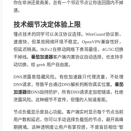
你在非洲还是南美，总有一个邻近节点让你连回国内不掉
速。
技术细节决定体验上限
懂点技术的同学可以关注协议选择。WireGuard协议新，
速度快，但某些网络环境不稳定。OpenVPN兼容性好，
但延迟稍高。IKEv2在移动网络下表现最佳，4G/5G切换
不掉线。
番茄加速器
客户端内置协议自动选择，也支持手
动切换，给 geek 用户自由度。
DNS泄露是隐藏风险。有些加速器只代理流量，不处理
DNS请求，导致平台通过DNS解析判断你真实位置。
番茄
加速器
做DNS劫持防护，所有DNS请求走加密隧道，杜绝
泄露风险。这种细节不宣传，但懂的人知道差距。
节点负载显示是良心功能。客户端实时显示每个节点当前
用户数和延迟，你可以手动选择负载低的节点，避开高峰
期拥堵。这种透明度让用户有掌控感，不是盲目相信"智