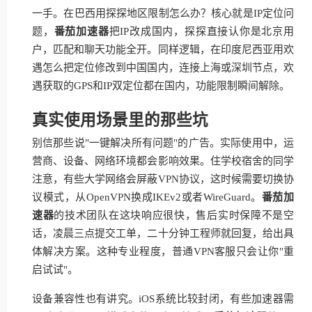
一手。在巴西用探探地区限制怎么办？核心就是IP定位问
题，
番茄加速器
把IP改成国内，探探直接认你是北京用
户，匹配和聊天功能全开。同样逻辑，在印度尼西亚用欢
遇怎么把定位修改到中国国内，连接上海或深圳节点，欢
遇获取的GPS和IP双定位都在国内，功能限制瞬间解除。
真实使用场景里的那些坑
别信那些说"一键解决所有问题"的广告。实际使用中，运
营商、设备、网络环境都会影响效果。住学校宿舍的同学
注意，有些大学网络会屏蔽VPN协议，这时候需要切换协
议模式，从OpenVPN换成IKEv2或者WireGuard。
番茄加
速器
的技术团队在这块响应很快，售后实时保障不是空
话，凌晨三点提交工单，二十分钟工程师就回复，给出具
体解决方案。这种专业程度，普通VPN客服只会让你"重
启试试"。
设备兼容性也有讲究。iOS系统比较封闭，有些加速器需