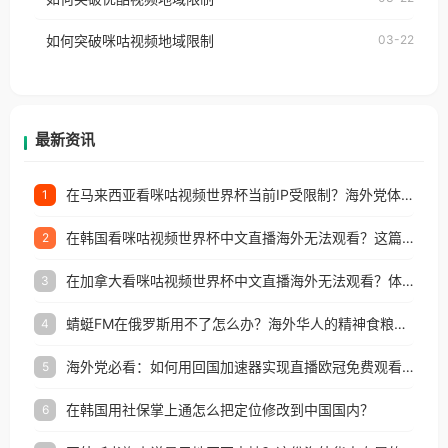
权限制所困扰。
的朋友们，使用番茄回国加速器，即可解决「海外用
如何突破咪咕视频地域限制
03-22
户收听网易云音乐地区版权限制」的问题，无论人在
香港、澳门、台湾、美国、加拿大、澳大利亚、欧洲
等国家和地区工作、留学、定居等，都可以使用，不
再因地区和版权限制所困扰。
最新资讯
在马来西亚看咪咕视频世界杯当前IP受限制？海外党体育观赛终极指南来了
1
在韩国看咪咕视频世界杯中文直播海外无法观看？这篇指南帮你解决所有地区限制问题
2
在加拿大看咪咕视频世界杯中文直播海外无法观看？体育迷的专属回国加速指南来了！
3
蜻蜓FM在俄罗斯用不了怎么办？海外华人的精神食粮补给方案
4
海外党必看：如何用回国加速器实现直播欧冠免费观看？附影视音乐全攻略
5
在韩国用社保掌上通怎么把定位修改到中国国内？
6