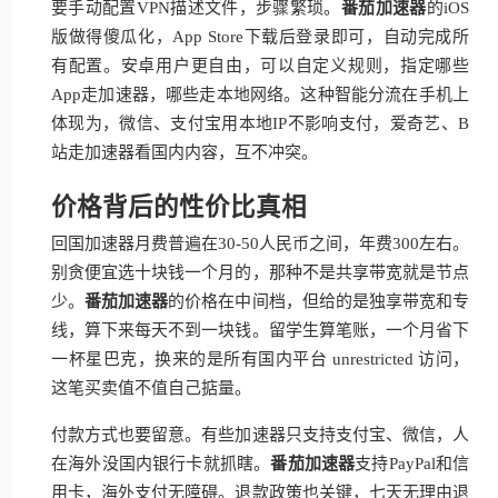
要手动配置VPN描述文件，步骤繁琐。
番茄加速器
的iOS
版做得傻瓜化，App Store下载后登录即可，自动完成所
有配置。安卓用户更自由，可以自定义规则，指定哪些
App走加速器，哪些走本地网络。这种智能分流在手机上
体现为，微信、支付宝用本地IP不影响支付，爱奇艺、B
站走加速器看国内内容，互不冲突。
价格背后的性价比真相
回国加速器月费普遍在30-50人民币之间，年费300左右。
别贪便宜选十块钱一个月的，那种不是共享带宽就是节点
少。
番茄加速器
的价格在中间档，但给的是独享带宽和专
线，算下来每天不到一块钱。留学生算笔账，一个月省下
一杯星巴克，换来的是所有国内平台 unrestricted 访问，
这笔买卖值不值自己掂量。
付款方式也要留意。有些加速器只支持支付宝、微信，人
在海外没国内银行卡就抓瞎。
番茄加速器
支持PayPal和信
用卡，海外支付无障碍。退款政策也关键，七天无理由退