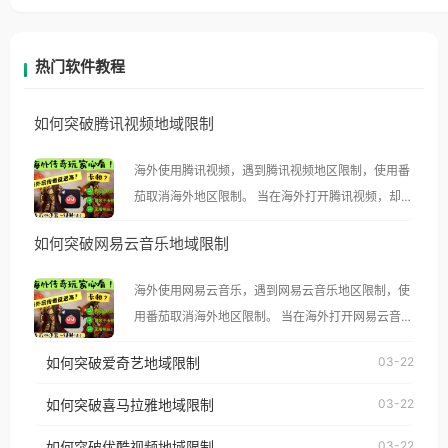
热门软件教程
如何突破腾讯视频地域限制
海外使用腾讯视频，遇到腾讯视频地区限制，使用番
茄取消海外地区限制。 当在海外打开腾讯视频，却突
然弹出“由于版权限制，您所在的地区无法播放”的提
如何突破网易云音乐地域限制
示语。 海外用户如香港、澳门、台湾、美国、加拿
大、澳大利亚、欧洲等国家和地区时，腾讯视频也会
海外使用网易云音乐，遇到网易云音乐地区限制，使
像其他音乐平台一样，出现地区及版权限制问题，且
用番茄取消海外地区限制。 当在海外打开网易云音
仅能在中国大陆地区播放。 遇到这个问题的朋友们，
乐，却突然弹出“由于版权限制，您所在的地区无法
使用番茄回国加速器，即可解决「海外用户收听腾讯
如何突破爱奇艺地域限制
03-22
播放”的提示语。 海外用户如香港、澳门、台湾、美
视频地区版权限制」的问题，无论人在香港、澳门、
国、加拿大、澳大利亚、欧洲等国家和地区时，网易
如何突破喜马拉雅地域限制
03-22
台湾、美国、加拿大、澳大利亚、欧洲等国家和地区
云音乐也会像其他音乐平台一样，出现地区及版权限
工作、留学、定居等，都可以使用，不再因地区和版
如何突破优酷视频地域限制
03-22
制问题，且仅能在中国大陆地区播放。 遇到这个问题