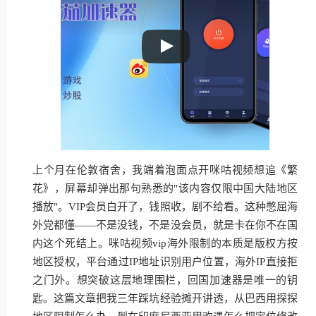
上个月在伦敦宿舍，我端着泡面点开咪咕视频想追《繁
花》，屏幕却弹出那句熟悉的"该内容仅限中国大陆地区
播放"。VIP会员白开了，钱照收，剧不给看。这种憋屈海
外党都懂——不是没钱，不是没会员，就是卡在你不在国
内这个死结上。咪咕视频vip海外限制的本质是版权方按
地区授权，平台通过IP地址识别用户位置，海外IP直接拒
之门外。想突破这层地理围栏，回国加速器是唯一的钥
匙。这篇文章把我三年踩坑经验摊开讲透，从巴西用探探