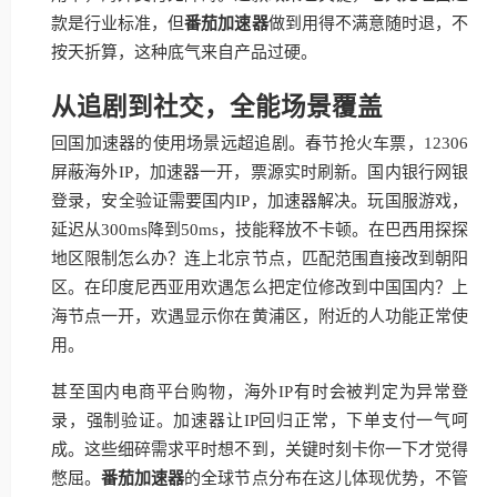
款是行业标准，但
番茄加速器
做到用得不满意随时退，不
按天折算，这种底气来自产品过硬。
从追剧到社交，全能场景覆盖
回国加速器的使用场景远超追剧。春节抢火车票，12306
屏蔽海外IP，加速器一开，票源实时刷新。国内银行网银
登录，安全验证需要国内IP，加速器解决。玩国服游戏，
延迟从300ms降到50ms，技能释放不卡顿。在巴西用探探
地区限制怎么办？连上北京节点，匹配范围直接改到朝阳
区。在印度尼西亚用欢遇怎么把定位修改到中国国内？上
海节点一开，欢遇显示你在黄浦区，附近的人功能正常使
用。
甚至国内电商平台购物，海外IP有时会被判定为异常登
录，强制验证。加速器让IP回归正常，下单支付一气呵
成。这些细碎需求平时想不到，关键时刻卡你一下才觉得
憋屈。
番茄加速器
的全球节点分布在这儿体现优势，不管