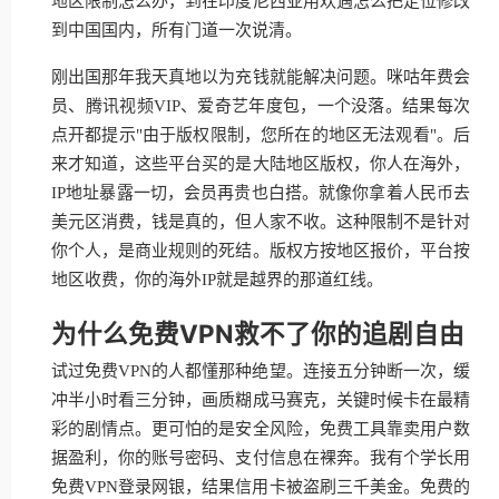
地区限制怎么办，到在印度尼西亚用欢遇怎么把定位修改
到中国国内，所有门道一次说清。
刚出国那年我天真地以为充钱就能解决问题。咪咕年费会
员、腾讯视频VIP、爱奇艺年度包，一个没落。结果每次
点开都提示"由于版权限制，您所在的地区无法观看"。后
来才知道，这些平台买的是大陆地区版权，你人在海外，
IP地址暴露一切，会员再贵也白搭。就像你拿着人民币去
美元区消费，钱是真的，但人家不收。这种限制不是针对
你个人，是商业规则的死结。版权方按地区报价，平台按
地区收费，你的海外IP就是越界的那道红线。
为什么免费VPN救不了你的追剧自由
试过免费VPN的人都懂那种绝望。连接五分钟断一次，缓
冲半小时看三分钟，画质糊成马赛克，关键时候卡在最精
彩的剧情点。更可怕的是安全风险，免费工具靠卖用户数
据盈利，你的账号密码、支付信息在裸奔。我有个学长用
免费VPN登录网银，结果信用卡被盗刷三千美金。免费的