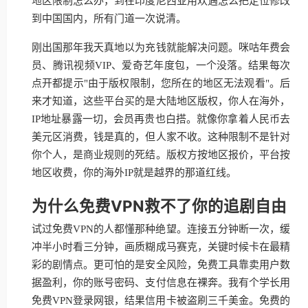
地区限制怎么办，到在印度尼西亚用欢遇怎么把定位修改
到中国国内，所有门道一次说清。
刚出国那年我天真地以为充钱就能解决问题。咪咕年费会
员、腾讯视频VIP、爱奇艺年度包，一个没落。结果每次
点开都提示"由于版权限制，您所在的地区无法观看"。后
来才知道，这些平台买的是大陆地区版权，你人在海外，
IP地址暴露一切，会员再贵也白搭。就像你拿着人民币去
美元区消费，钱是真的，但人家不收。这种限制不是针对
你个人，是商业规则的死结。版权方按地区报价，平台按
地区收费，你的海外IP就是越界的那道红线。
为什么免费VPN救不了你的追剧自由
试过免费VPN的人都懂那种绝望。连接五分钟断一次，缓
冲半小时看三分钟，画质糊成马赛克，关键时候卡在最精
彩的剧情点。更可怕的是安全风险，免费工具靠卖用户数
据盈利，你的账号密码、支付信息在裸奔。我有个学长用
免费VPN登录网银，结果信用卡被盗刷三千美金。免费的