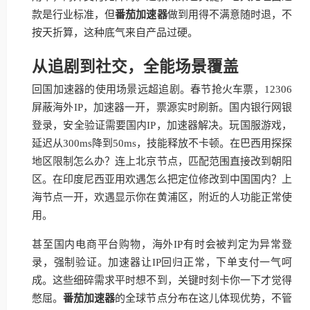
款是行业标准，但
番茄加速器
做到用得不满意随时退，不
按天折算，这种底气来自产品过硬。
从追剧到社交，全能场景覆盖
回国加速器的使用场景远超追剧。春节抢火车票，12306
屏蔽海外IP，加速器一开，票源实时刷新。国内银行网银
登录，安全验证需要国内IP，加速器解决。玩国服游戏，
延迟从300ms降到50ms，技能释放不卡顿。在巴西用探探
地区限制怎么办？连上北京节点，匹配范围直接改到朝阳
区。在印度尼西亚用欢遇怎么把定位修改到中国国内？上
海节点一开，欢遇显示你在黄浦区，附近的人功能正常使
用。
甚至国内电商平台购物，海外IP有时会被判定为异常登
录，强制验证。加速器让IP回归正常，下单支付一气呵
成。这些细碎需求平时想不到，关键时刻卡你一下才觉得
憋屈。
番茄加速器
的全球节点分布在这儿体现优势，不管