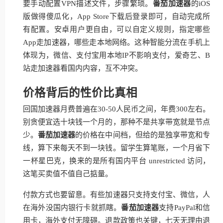
要手动配置VPN描述文件，步骤繁琐。
番茄加速器
的iOS
版做得傻瓜化，App Store下载后登录即可，自动完成所
有配置。安卓用户更自由，可以自定义规则，指定哪些
App走加速器，哪些走本地网络。这种智能分流在手机上
体现为，微信、支付宝用本地IP不影响支付，爱奇艺、B
站走加速器看国内内容，互不冲突。
价格背后的性价比真相
回国加速器月费普遍在30-50人民币之间，年费300左右。
别贪便宜选十块钱一个月的，那种不是共享带宽就是节点
少。
番茄加速器
的价格在中间档，但给的是独享带宽和专
线，算下来每天不到一块钱。留学生算笔账，一个月省下
一杯星巴克，换来的是所有国内平台 unrestricted 访问，
这笔买卖值不值自己掂量。
付款方式也要留意。有些加速器只支持支付宝、微信，人
在海外没国内银行卡就抓瞎。
番茄加速器
支持PayPal和信
用卡，海外支付无障碍。退款政策也关键，七天无理由退