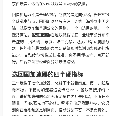
东西最贵，这话在VPN领域是血淋淋的教训。
回国加速器不是普通VPN，它做的是定向优化。普通VPN
全球乱窜节点，回国加速器只专注一条线：海外到中国大
陆。就像专车和普通公交的区别，一个直达目的地，一个
绕路停站。
番茄加速器
在这块做得彻底，全球节点分布不
是虚的，洛杉矶、东京、法兰克福、悉尼都有专属服务
器，智能推荐最优线路意思是系统实时监测哪条线路拥堵
最少，自动给你切换最快通道。你不用懂技术，点开就
行，后台算法已经帮你算好最佳路径。
选回国加速器的四个硬指标
三年我换了七个加速器，总结下来就看四点。第一，线路
稳不稳。不稳的加速器追剧卡成PPT，游戏直接掉线重
连。
番茄加速器
的稳定无限流量在这儿是刚需，不限速不
限量，看4K蓝光也不心疼。智能分流是隐藏神技，它识
别你在看视频还是刷网页，自动分配带宽，不浪费资源。