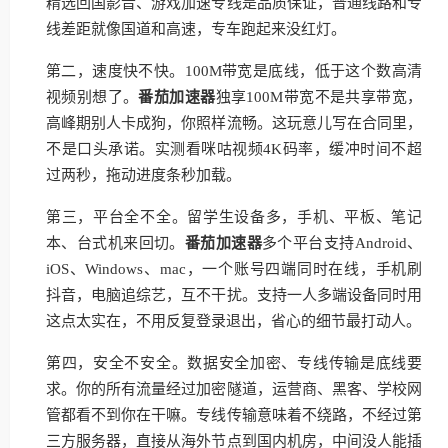
精选回国影音、游戏加速专线是品质保证，普通线路和专
线差距就像国道和高速，专车跑起来没红灯。
第二，速度快不快。100M带宽是底线，低于这个数高清
视频别想了。
番茄加速器
独享100M带宽不是共享带宽，
高峰期别人卡成狗，你照样流畅。这玩意儿写在合同里，
不是口头承诺。实测看咪咕视频4K码率，缓冲时间不超
过两秒，拖动进度条秒加载。
第三，平台全不全。留学生设备多，手机、平板、笔记
本、台式机来回切。
番茄加速器
多个平台支持Android、
iOS、Windows、mac，一个账号四端同时在线，手机刷
抖音，电脑追综艺，互不干扰。支持一人多端设备同时用
这点太实在，不用反复登录退出，省心的细节最打动人。
第四，安全不安全。数据安全加密、专线传输是底线要
求。你的所有流量经过加密隧道，运营商、黑客、学校网
管都看不到你在干嘛。专线传输意味着不绕路，不经过第
三方服务器，直接从海外节点到国内机房，中间没人能插