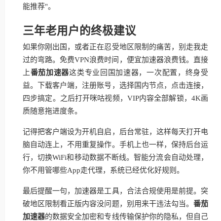
能推荐"。
三年老用户的终极建议
如果你刚出国，或者正在忍受地区限制的痛苦，别走我走
过的弯路。免费VPN浪费时间，便宜加速器浪费钱。直接
上
番茄加速器
这类专业回国加速器，一次配置，终身受
益。下载客户端，注册账号，选择国内节点，点击连接，
四步搞定。之后打开咪咕视频，VIP内容全部解锁，4K画
质随意拖进度条。
记得把客户端设为开机自启，后台常驻，这样每天打开电
脑自动连上，不用重复操作。手机上也一样，保持后台运
行，切换WiFi和移动数据不断线。智能分流会自动处理，
你不用管哪些App走代理，系统已经优化好规则。
最后提醒一句，加速器是工具，合法合规使用是前提。突
破地区限制看正版内容没问题，别用来干违法勾当。
番茄
加速器
的数据安全加密和专线传输保护你的隐私，但自己