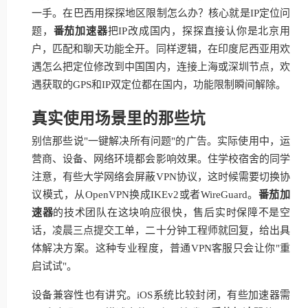
一手。在巴西用探探地区限制怎么办？核心就是IP定位问
题，
番茄加速器
把IP改成国内，探探直接认你是北京用
户，匹配和聊天功能全开。同样逻辑，在印度尼西亚用欢
遇怎么把定位修改到中国国内，连接上海或深圳节点，欢
遇获取的GPS和IP双定位都在国内，功能限制瞬间解除。
真实使用场景里的那些坑
别信那些说"一键解决所有问题"的广告。实际使用中，运
营商、设备、网络环境都会影响效果。住学校宿舍的同学
注意，有些大学网络会屏蔽VPN协议，这时候需要切换协
议模式，从OpenVPN换成IKEv2或者WireGuard。
番茄加
速器
的技术团队在这块响应很快，售后实时保障不是空
话，凌晨三点提交工单，二十分钟工程师就回复，给出具
体解决方案。这种专业程度，普通VPN客服只会让你"重
启试试"。
设备兼容性也有讲究。iOS系统比较封闭，有些加速器需