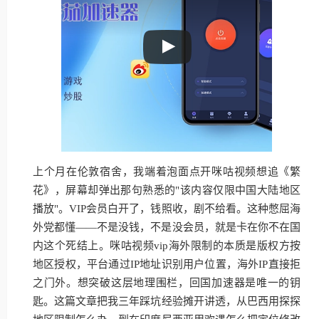
上个月在伦敦宿舍，我端着泡面点开咪咕视频想追《繁
花》，屏幕却弹出那句熟悉的"该内容仅限中国大陆地区
播放"。VIP会员白开了，钱照收，剧不给看。这种憋屈海
外党都懂——不是没钱，不是没会员，就是卡在你不在国
内这个死结上。咪咕视频vip海外限制的本质是版权方按
地区授权，平台通过IP地址识别用户位置，海外IP直接拒
之门外。想突破这层地理围栏，回国加速器是唯一的钥
匙。这篇文章把我三年踩坑经验摊开讲透，从巴西用探探