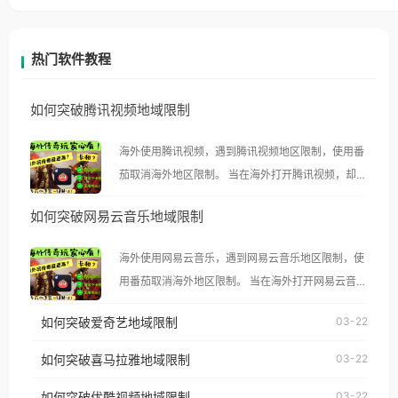
热门软件教程
如何突破腾讯视频地域限制
海外使用腾讯视频，遇到腾讯视频地区限制，使用番
茄取消海外地区限制。 当在海外打开腾讯视频，却突
然弹出“由于版权限制，您所在的地区无法播放”的提
如何突破网易云音乐地域限制
示语。 海外用户如香港、澳门、台湾、美国、加拿
大、澳大利亚、欧洲等国家和地区时，腾讯视频也会
海外使用网易云音乐，遇到网易云音乐地区限制，使
像其他音乐平台一样，出现地区及版权限制问题，且
用番茄取消海外地区限制。 当在海外打开网易云音
仅能在中国大陆地区播放。 遇到这个问题的朋友们，
乐，却突然弹出“由于版权限制，您所在的地区无法
使用番茄回国加速器，即可解决「海外用户收听腾讯
如何突破爱奇艺地域限制
03-22
播放”的提示语。 海外用户如香港、澳门、台湾、美
视频地区版权限制」的问题，无论人在香港、澳门、
国、加拿大、澳大利亚、欧洲等国家和地区时，网易
如何突破喜马拉雅地域限制
03-22
台湾、美国、加拿大、澳大利亚、欧洲等国家和地区
云音乐也会像其他音乐平台一样，出现地区及版权限
工作、留学、定居等，都可以使用，不再因地区和版
如何突破优酷视频地域限制
03-22
制问题，且仅能在中国大陆地区播放。 遇到这个问题