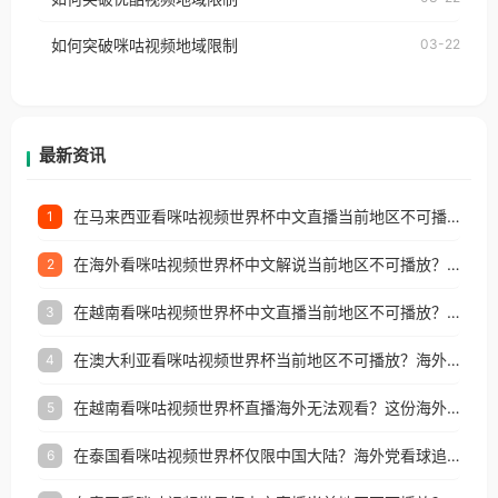
权限制所困扰。
的朋友们，使用番茄回国加速器，即可解决「海外用
如何突破咪咕视频地域限制
03-22
户收听网易云音乐地区版权限制」的问题，无论人在
香港、澳门、台湾、美国、加拿大、澳大利亚、欧洲
等国家和地区工作、留学、定居等，都可以使用，不
再因地区和版权限制所困扰。
最新资讯
在马来西亚看咪咕视频世界杯中文直播当前地区不可播放？这篇指南帮你搞定海外看球难题
1
在海外看咪咕视频世界杯中文解说当前地区不可播放？这篇指南帮你解决所有问题
2
在越南看咪咕视频世界杯中文直播当前地区不可播放？这篇指南帮你解决所有海外观赛难题
3
在澳大利亚看咪咕视频世界杯当前地区不可播放？海外党体育观赛终极指南
4
在越南看咪咕视频世界杯直播海外无法观看？这份海外观赛终极指南帮你搞定
5
在泰国看咪咕视频世界杯仅限中国大陆？海外党看球追剧的终极破局指南
6