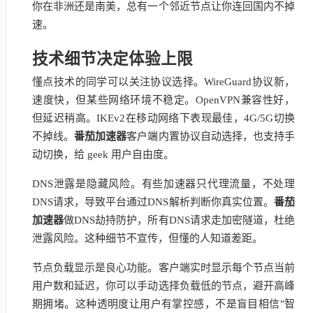
你在非洲还是南美，总有一个邻近节点让你连回国内不掉
速。
技术细节决定体验上限
懂点技术的同学可以关注协议选择。WireGuard协议新，
速度快，但某些网络环境不稳定。OpenVPN兼容性好，
但延迟稍高。IKEv2在移动网络下表现最佳，4G/5G切换
不掉线。
番茄加速器
客户端内置协议自动选择，也支持手
动切换，给 geek 用户自由度。
DNS泄露是隐藏风险。有些加速器只代理流量，不处理
DNS请求，导致平台通过DNS解析判断你真实位置。
番茄
加速器
做DNS劫持防护，所有DNS请求走加密隧道，杜绝
泄露风险。这种细节不宣传，但懂的人知道差距。
节点负载显示是良心功能。客户端实时显示每个节点当前
用户数和延迟，你可以手动选择负载低的节点，避开高峰
期拥堵。这种透明度让用户有掌控感，不是盲目相信"智