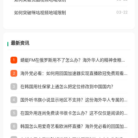
权限制所困扰。
的朋友们，使用番茄回国加速器，即可解决「海外用
如何突破咪咕视频地域限制
03-22
户收听网易云音乐地区版权限制」的问题，无论人在
香港、澳门、台湾、美国、加拿大、澳大利亚、欧洲
等国家和地区工作、留学、定居等，都可以使用，不
再因地区和版权限制所困扰。
最新资讯
蜻蜓FM在俄罗斯用不了怎么办？海外华人的精神食粮补给方案
1
海外党必看：如何用回国加速器实现直播欧冠免费观看？附影视音乐全攻略
2
在韩国用社保掌上通怎么把定位修改到中国国内？
3
国外听书旗小说显示地区不支持？这份海外华人专属的国内内容解锁指南请收好
4
在国外用连尚免费读书很卡怎么办？这不仅仅是阅读的烦恼
5
韩国怎么用爱奇艺看欧洲杯直播？海外党必看的回国加速全攻略
6