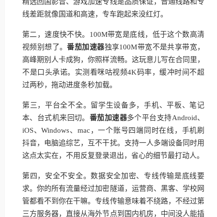
精选回国影音、游戏加速专线是品质保证，普通线路和专
线差距就像国道和高速，专车跑起来没红灯。
第二，速度快不快。100M带宽是底线，低于这个数高清
视频别想了。
番茄加速器
独享100M带宽不是共享带宽，
高峰期别人卡成狗，你照样流畅。这玩意儿写在合同里，
不是口头承诺。实测看咪咕视频4K码率，缓冲时间不超
过两秒，拖动进度条秒加载。
第三，平台全不全。留学生设备多，手机、平板、笔记
本、台式机来回切。
番茄加速器
多个平台支持Android、
iOS、Windows、mac，一个账号四端同时在线，手机刷
抖音，电脑追综艺，互不干扰。支持一人多端设备同时用
这点太实在，不用反复登录退出，省心的细节最打动人。
第四，安全不安全。数据安全加密、专线传输是底线要
求。你的所有流量经过加密隧道，运营商、黑客、学校网
管都看不到你在干嘛。专线传输意味着不绕路，不经过第
三方服务器，直接从海外节点到国内机房，中间没人能插