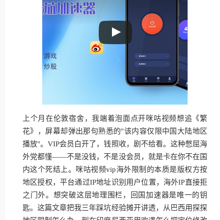
上个月在伦敦宿舍，我端着泡面点开咪咕视频想追《繁
花》，屏幕却弹出那句熟悉的"该内容仅限中国大陆地区
播放"。VIP会员白开了，钱照收，剧不给看。这种憋屈海
外党都懂——不是没钱，不是没会员，就是卡在你不在国
内这个死结上。咪咕视频vip海外限制的本质是版权方按
地区授权，平台通过IP地址识别用户位置，海外IP直接拒
之门外。想突破这层地理围栏，回国加速器是唯一的钥
匙。这篇文章把我三年踩坑经验摊开讲透，从巴西用探探