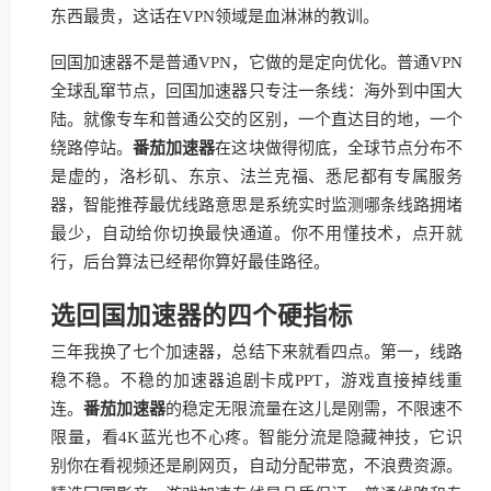
东西最贵，这话在VPN领域是血淋淋的教训。
回国加速器不是普通VPN，它做的是定向优化。普通VPN
全球乱窜节点，回国加速器只专注一条线：海外到中国大
陆。就像专车和普通公交的区别，一个直达目的地，一个
绕路停站。
番茄加速器
在这块做得彻底，全球节点分布不
是虚的，洛杉矶、东京、法兰克福、悉尼都有专属服务
器，智能推荐最优线路意思是系统实时监测哪条线路拥堵
最少，自动给你切换最快通道。你不用懂技术，点开就
行，后台算法已经帮你算好最佳路径。
选回国加速器的四个硬指标
三年我换了七个加速器，总结下来就看四点。第一，线路
稳不稳。不稳的加速器追剧卡成PPT，游戏直接掉线重
连。
番茄加速器
的稳定无限流量在这儿是刚需，不限速不
限量，看4K蓝光也不心疼。智能分流是隐藏神技，它识
别你在看视频还是刷网页，自动分配带宽，不浪费资源。