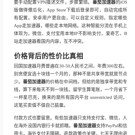
要手动配置VPN描述文件，步骤繁琐。
番茄加速器
的iOS
版做得傻瓜化，App Store下载后登录即可，自动完成所
有配置。安卓用户更自由，可以自定义规则，指定哪些
App走加速器，哪些走本地网络。这种智能分流在手机上
体现为，微信、支付宝用本地IP不影响支付，爱奇艺、B
站走加速器看国内内容，互不冲突。
价格背后的性价比真相
回国加速器月费普遍在30-50人民币之间，年费300左右。
别贪便宜选十块钱一个月的，那种不是共享带宽就是节点
少。
番茄加速器
的价格在中间档，但给的是独享带宽和专
线，算下来每天不到一块钱。留学生算笔账，一个月省下
一杯星巴克，换来的是所有国内平台 unrestricted 访问，
这笔买卖值不值自己掂量。
付款方式也要留意。有些加速器只支持支付宝、微信，人
在海外没国内银行卡就抓瞎。
番茄加速器
支持PayPal和信
用卡，海外支付无障碍。退款政策也关键，七天无理由退