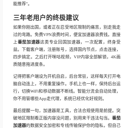
能推荐"。
三年老用户的终极建议
如果你刚出国，或者正在忍受地区限制的痛苦，别走我走
过的弯路。免费VPN浪费时间，便宜加速器浪费钱。直接
上
番茄加速器
这类专业回国加速器，一次配置，终身受
益。下载客户端，注册账号，选择国内节点，点击连接，
四步搞定。之后打开咪咕视频，VIP内容全部解锁，4K画
质随意拖进度条。
记得把客户端设为开机自启，后台常驻，这样每天打开电
脑自动连上，不用重复操作。手机上也一样，保持后台运
行，切换WiFi和移动数据不断线。智能分流会自动处理，
你不用管哪些App走代理，系统已经优化好规则。
最后提醒一句，加速器是工具，合法合规使用是前提。突
破地区限制看正版内容没问题，别用来干违法勾当。
番茄
加速器
的数据安全加密和专线传输保护你的隐私，但自己