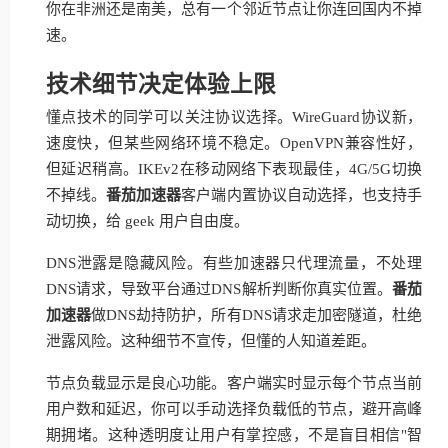
你在非洲还是南美，总有一个邻近节点让你连回国内不掉
速。
技术细节决定体验上限
懂点技术的同学可以关注协议选择。WireGuard协议新，
速度快，但某些网络环境不稳定。OpenVPN兼容性好，
但延迟稍高。IKEv2在移动网络下表现最佳，4G/5G切换
不掉线。
番茄加速器
客户端内置协议自动选择，也支持手
动切换，给 geek 用户自由度。
DNS泄露是隐藏风险。有些加速器只代理流量，不处理
DNS请求，导致平台通过DNS解析判断你真实位置。
番茄
加速器
做DNS劫持防护，所有DNS请求走加密隧道，杜绝
泄露风险。这种细节不宣传，但懂的人知道差距。
节点负载显示是良心功能。客户端实时显示每个节点当前
用户数和延迟，你可以手动选择负载低的节点，避开高峰
期拥堵。这种透明度让用户有掌控感，不是盲目相信"智