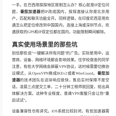
一手。在巴西用探探地区限制怎么办？核心就是IP定位问
题，
番茄加速器
把IP改成国内，探探直接认你是北京用
户，匹配和聊天功能全开。同样逻辑，在印度尼西亚用欢
遇怎么把定位修改到中国国内，连接上海或深圳节点，欢
遇获取的GPS和IP双定位都在国内，功能限制瞬间解除。
真实使用场景里的那些坑
别信那些说"一键解决所有问题"的广告。实际使用中，运
营商、设备、网络环境都会影响效果。住学校宿舍的同学
注意，有些大学网络会屏蔽VPN协议，这时候需要切换协
议模式，从OpenVPN换成IKEv2或者WireGuard。
番茄加
速器
的技术团队在这块响应很快，售后实时保障不是空
话，凌晨三点提交工单，二十分钟工程师就回复，给出具
体解决方案。这种专业程度，普通VPN客服只会让你"重
启试试"。
设备兼容性也有讲究。iOS系统比较封闭，有些加速器需