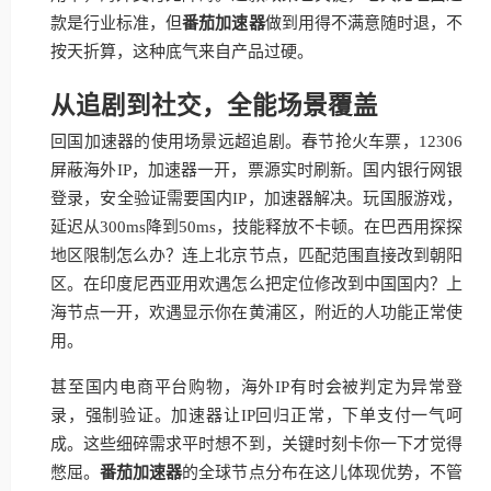
款是行业标准，但
番茄加速器
做到用得不满意随时退，不
按天折算，这种底气来自产品过硬。
从追剧到社交，全能场景覆盖
回国加速器的使用场景远超追剧。春节抢火车票，12306
屏蔽海外IP，加速器一开，票源实时刷新。国内银行网银
登录，安全验证需要国内IP，加速器解决。玩国服游戏，
延迟从300ms降到50ms，技能释放不卡顿。在巴西用探探
地区限制怎么办？连上北京节点，匹配范围直接改到朝阳
区。在印度尼西亚用欢遇怎么把定位修改到中国国内？上
海节点一开，欢遇显示你在黄浦区，附近的人功能正常使
用。
甚至国内电商平台购物，海外IP有时会被判定为异常登
录，强制验证。加速器让IP回归正常，下单支付一气呵
成。这些细碎需求平时想不到，关键时刻卡你一下才觉得
憋屈。
番茄加速器
的全球节点分布在这儿体现优势，不管