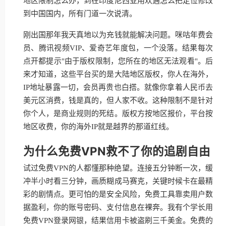
地区限制怎么办，到在印度尼西亚用欢遇怎么把定位修改
到中国国内，所有门道一次说清。
刚出国那年我天真地以为充钱就能解决问题。咪咕年费会
员、腾讯视频VIP、爱奇艺年度包，一个没落。结果每次
点开都提示"由于版权限制，您所在的地区无法观看"。后
来才知道，这些平台买的是大陆地区版权，你人在海外，
IP地址暴露一切，会员再贵也白搭。就像你拿着人民币去
美元区消费，钱是真的，但人家不收。这种限制不是针对
你个人，是商业规则的死结。版权方按地区报价，平台按
地区收费，你的海外IP就是越界的那道红线。
为什么免费VPN救不了你的追剧自由
试过免费VPN的人都懂那种绝望。连接五分钟断一次，缓
冲半小时看三分钟，画质糊成马赛克，关键时候卡在最精
彩的剧情点。更可怕的是安全风险，免费工具靠卖用户数
据盈利，你的账号密码、支付信息在裸奔。我有个学长用
免费VPN登录网银，结果信用卡被盗刷三千美金。免费的