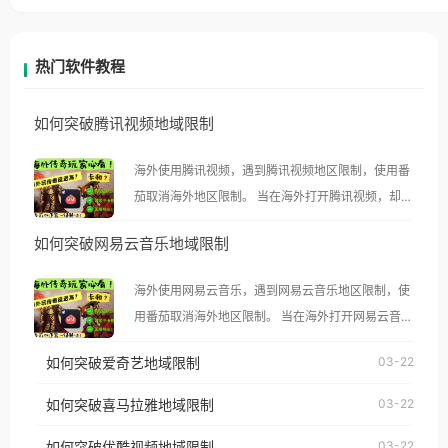
热门软件教程
如何突破腾讯视频地域限制
海外使用腾讯视频，遇到腾讯视频地区限制，使用番
茄取消海外地区限制。 当在海外打开腾讯视频，却突
然弹出“由于版权限制，您所在的地区无法播放”的提
如何突破网易云音乐地域限制
示语。 海外用户如香港、澳门、台湾、美国、加拿
大、澳大利亚、欧洲等国家和地区时，腾讯视频也会
海外使用网易云音乐，遇到网易云音乐地区限制，使
像其他音乐平台一样，出现地区及版权限制问题，且
用番茄取消海外地区限制。 当在海外打开网易云音
仅能在中国大陆地区播放。 遇到这个问题的朋友们，
乐，却突然弹出“由于版权限制，您所在的地区无法
使用番茄回国加速器，即可解决「海外用户收听腾讯
如何突破爱奇艺地域限制
03-22
播放”的提示语。 海外用户如香港、澳门、台湾、美
视频地区版权限制」的问题，无论人在香港、澳门、
国、加拿大、澳大利亚、欧洲等国家和地区时，网易
如何突破喜马拉雅地域限制
03-22
台湾、美国、加拿大、澳大利亚、欧洲等国家和地区
云音乐也会像其他音乐平台一样，出现地区及版权限
工作、留学、定居等，都可以使用，不再因地区和版
如何突破优酷视频地域限制
03-22
制问题，且仅能在中国大陆地区播放。 遇到这个问题