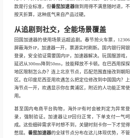
款是行业标准，但
番茄加速器
做到用得不满意随时退，不
按天折算，这种底气来自产品过硬。
从追剧到社交，全能场景覆盖
回国加速器的使用场景远超追剧。春节抢火车票，12306
屏蔽海外IP，加速器一开，票源实时刷新。国内银行网银
登录，安全验证需要国内IP，加速器解决。玩国服游戏，
延迟从300ms降到50ms，技能释放不卡顿。在巴西用探探
地区限制怎么办？连上北京节点，匹配范围直接改到朝阳
区。在印度尼西亚用欢遇怎么把定位修改到中国国内？上
海节点一开，欢遇显示你在黄浦区，附近的人功能正常使
用。
甚至国内电商平台购物，海外IP有时会被判定为异常登
录，强制验证。加速器让IP回归正常，下单支付一气呵
成。这些细碎需求平时想不到，关键时刻卡你一下才觉得
憋屈。
番茄加速器
的全球节点分布在这儿体现优势，不管