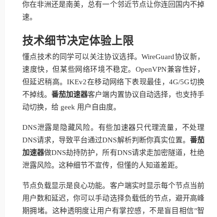
你在非洲还是南美，总有一个邻近节点让你连回国内不掉
速。
技术细节决定体验上限
懂点技术的同学可以关注协议选择。WireGuard协议新，
速度快，但某些网络环境不稳定。OpenVPN兼容性好，
但延迟稍高。IKEv2在移动网络下表现最佳，4G/5G切换
不掉线。
番茄加速器
客户端内置协议自动选择，也支持手
动切换，给 geek 用户自由度。
DNS泄露是隐藏风险。有些加速器只代理流量，不处理
DNS请求，导致平台通过DNS解析判断你真实位置。
番茄
加速器
做DNS劫持防护，所有DNS请求走加密隧道，杜绝
泄露风险。这种细节不宣传，但懂的人知道差距。
节点负载显示是良心功能。客户端实时显示每个节点当前
用户数和延迟，你可以手动选择负载低的节点，避开高峰
期拥堵。这种透明度让用户有掌控感，不是盲目相信"智