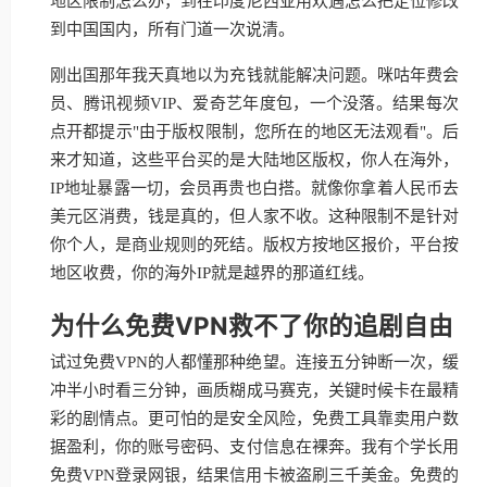
地区限制怎么办，到在印度尼西亚用欢遇怎么把定位修改
到中国国内，所有门道一次说清。
刚出国那年我天真地以为充钱就能解决问题。咪咕年费会
员、腾讯视频VIP、爱奇艺年度包，一个没落。结果每次
点开都提示"由于版权限制，您所在的地区无法观看"。后
来才知道，这些平台买的是大陆地区版权，你人在海外，
IP地址暴露一切，会员再贵也白搭。就像你拿着人民币去
美元区消费，钱是真的，但人家不收。这种限制不是针对
你个人，是商业规则的死结。版权方按地区报价，平台按
地区收费，你的海外IP就是越界的那道红线。
为什么免费VPN救不了你的追剧自由
试过免费VPN的人都懂那种绝望。连接五分钟断一次，缓
冲半小时看三分钟，画质糊成马赛克，关键时候卡在最精
彩的剧情点。更可怕的是安全风险，免费工具靠卖用户数
据盈利，你的账号密码、支付信息在裸奔。我有个学长用
免费VPN登录网银，结果信用卡被盗刷三千美金。免费的