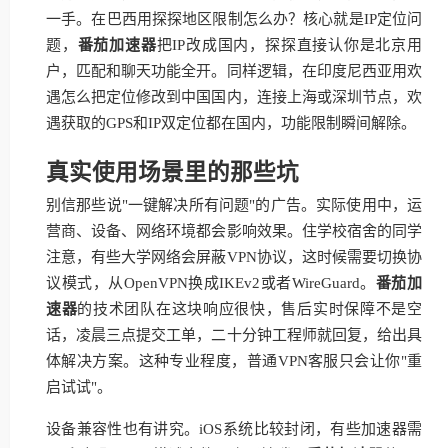
一手。在巴西用探探地区限制怎么办？核心就是IP定位问
题，
番茄加速器
把IP改成国内，探探直接认你是北京用
户，匹配和聊天功能全开。同样逻辑，在印度尼西亚用欢
遇怎么把定位修改到中国国内，连接上海或深圳节点，欢
遇获取的GPS和IP双定位都在国内，功能限制瞬间解除。
真实使用场景里的那些坑
别信那些说"一键解决所有问题"的广告。实际使用中，运
营商、设备、网络环境都会影响效果。住学校宿舍的同学
注意，有些大学网络会屏蔽VPN协议，这时候需要切换协
议模式，从OpenVPN换成IKEv2或者WireGuard。
番茄加
速器
的技术团队在这块响应很快，售后实时保障不是空
话，凌晨三点提交工单，二十分钟工程师就回复，给出具
体解决方案。这种专业程度，普通VPN客服只会让你"重
启试试"。
设备兼容性也有讲究。iOS系统比较封闭，有些加速器需