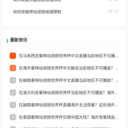
权限制所困扰。
的朋友们，使用番茄回国加速器，即可解决「海外用
如何突破咪咕视频地域限制
03-22
户收听网易云音乐地区版权限制」的问题，无论人在
香港、澳门、台湾、美国、加拿大、澳大利亚、欧洲
等国家和地区工作、留学、定居等，都可以使用，不
再因地区和版权限制所困扰。
最新资讯
在马来西亚看咪咕视频世界杯中文直播当前地区不可播放？这篇指南帮你搞定海外看球难题
1
在海外看咪咕视频世界杯中文解说当前地区不可播放？这篇指南帮你解决所有问题
2
在越南看咪咕视频世界杯中文直播当前地区不可播放？这篇指南帮你解决所有海外观赛难题
3
在澳大利亚看咪咕视频世界杯当前地区不可播放？海外党体育观赛终极指南
4
在越南看咪咕视频世界杯直播海外无法观看？这份海外观赛终极指南帮你搞定
5
在泰国看咪咕视频世界杯仅限中国大陆？海外党看球追剧的终极破局指南
6