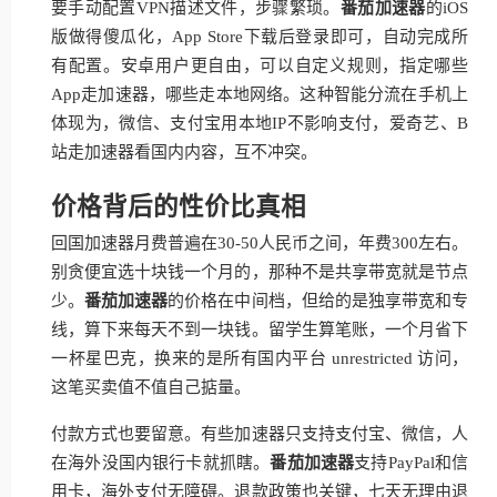
要手动配置VPN描述文件，步骤繁琐。
番茄加速器
的iOS
版做得傻瓜化，App Store下载后登录即可，自动完成所
有配置。安卓用户更自由，可以自定义规则，指定哪些
App走加速器，哪些走本地网络。这种智能分流在手机上
体现为，微信、支付宝用本地IP不影响支付，爱奇艺、B
站走加速器看国内内容，互不冲突。
价格背后的性价比真相
回国加速器月费普遍在30-50人民币之间，年费300左右。
别贪便宜选十块钱一个月的，那种不是共享带宽就是节点
少。
番茄加速器
的价格在中间档，但给的是独享带宽和专
线，算下来每天不到一块钱。留学生算笔账，一个月省下
一杯星巴克，换来的是所有国内平台 unrestricted 访问，
这笔买卖值不值自己掂量。
付款方式也要留意。有些加速器只支持支付宝、微信，人
在海外没国内银行卡就抓瞎。
番茄加速器
支持PayPal和信
用卡，海外支付无障碍。退款政策也关键，七天无理由退