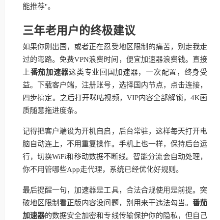
能推荐"。
三年老用户的终极建议
如果你刚出国，或者正在忍受地区限制的痛苦，别走我走
过的弯路。免费VPN浪费时间，便宜加速器浪费钱。直接
上
番茄加速器
这类专业回国加速器，一次配置，终身受
益。下载客户端，注册账号，选择国内节点，点击连接，
四步搞定。之后打开咪咕视频，VIP内容全部解锁，4K画
质随意拖进度条。
记得把客户端设为开机自启，后台常驻，这样每天打开电
脑自动连上，不用重复操作。手机上也一样，保持后台运
行，切换WiFi和移动数据不断线。智能分流会自动处理，
你不用管哪些App走代理，系统已经优化好规则。
最后提醒一句，加速器是工具，合法合规使用是前提。突
破地区限制看正版内容没问题，别用来干违法勾当。
番茄
加速器
的数据安全加密和专线传输保护你的隐私，但自己