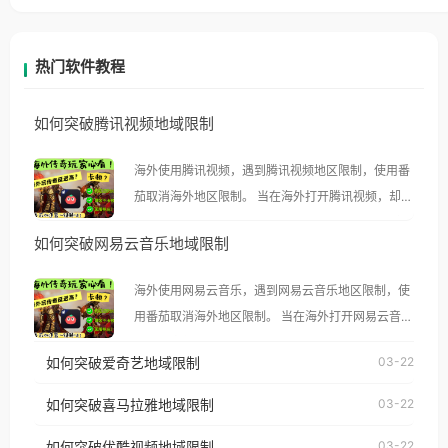
热门软件教程
如何突破腾讯视频地域限制
海外使用腾讯视频，遇到腾讯视频地区限制，使用番
茄取消海外地区限制。 当在海外打开腾讯视频，却突
然弹出“由于版权限制，您所在的地区无法播放”的提
如何突破网易云音乐地域限制
示语。 海外用户如香港、澳门、台湾、美国、加拿
大、澳大利亚、欧洲等国家和地区时，腾讯视频也会
海外使用网易云音乐，遇到网易云音乐地区限制，使
像其他音乐平台一样，出现地区及版权限制问题，且
用番茄取消海外地区限制。 当在海外打开网易云音
仅能在中国大陆地区播放。 遇到这个问题的朋友们，
乐，却突然弹出“由于版权限制，您所在的地区无法
使用番茄回国加速器，即可解决「海外用户收听腾讯
如何突破爱奇艺地域限制
03-22
播放”的提示语。 海外用户如香港、澳门、台湾、美
视频地区版权限制」的问题，无论人在香港、澳门、
国、加拿大、澳大利亚、欧洲等国家和地区时，网易
如何突破喜马拉雅地域限制
03-22
台湾、美国、加拿大、澳大利亚、欧洲等国家和地区
云音乐也会像其他音乐平台一样，出现地区及版权限
工作、留学、定居等，都可以使用，不再因地区和版
如何突破优酷视频地域限制
03-22
制问题，且仅能在中国大陆地区播放。 遇到这个问题