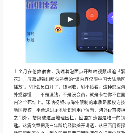
上个月在伦敦宿舍，我端着泡面点开咪咕视频想追《繁
花》，屏幕却弹出那句熟悉的"该内容仅限中国大陆地区
播放"。VIP会员白开了，钱照收，剧不给看。这种憋屈海
外党都懂——不是没钱，不是没会员，就是卡在你不在国
内这个死结上。咪咕视频vip海外限制的本质是版权方按
地区授权，平台通过IP地址识别用户位置，海外IP直接拒
之门外。想突破这层地理围栏，回国加速器是唯一的钥
匙。这篇文章把我三年踩坑经验摊开讲透，从巴西用探探