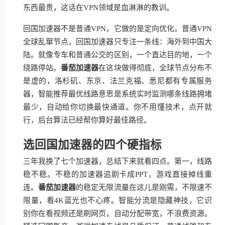
东西最贵，这话在VPN领域是血淋淋的教训。
回国加速器不是普通VPN，它做的是定向优化。普通VPN
全球乱窜节点，回国加速器只专注一条线：海外到中国大
陆。就像专车和普通公交的区别，一个直达目的地，一个
绕路停站。
番茄加速器
在这块做得彻底，全球节点分布不
是虚的，洛杉矶、东京、法兰克福、悉尼都有专属服务
器，智能推荐最优线路意思是系统实时监测哪条线路拥堵
最少，自动给你切换最快通道。你不用懂技术，点开就
行，后台算法已经帮你算好最佳路径。
选回国加速器的四个硬指标
三年我换了七个加速器，总结下来就看四点。第一，线路
稳不稳。不稳的加速器追剧卡成PPT，游戏直接掉线重
连。
番茄加速器
的稳定无限流量在这儿是刚需，不限速不
限量，看4K蓝光也不心疼。智能分流是隐藏神技，它识
别你在看视频还是刷网页，自动分配带宽，不浪费资源。