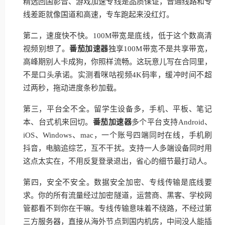
精选回国影音、游戏加速专线是品质保证，普通线路和专
线差距就像国道和高速，专车跑起来没红灯。
第二，速度快不快。100M带宽是底线，低于这个数高清
视频别想了。
番茄加速器
独享100M带宽不是共享带宽，
高峰期别人卡成狗，你照样流畅。这玩意儿写在合同里，
不是口头承诺。实测看咪咕视频4K码率，缓冲时间不超
过两秒，拖动进度条秒加载。
第三，平台全不全。留学生设备多，手机、平板、笔记
本、台式机来回切。
番茄加速器
多个平台支持Android、
iOS、Windows、mac，一个账号四端同时在线，手机刷
抖音，电脑追综艺，互不干扰。支持一人多端设备同时用
这点太实在，不用反复登录退出，省心的细节最打动人。
第四，安全不安全。数据安全加密、专线传输是底线要
求。你的所有流量经过加密隧道，运营商、黑客、学校网
管都看不到你在干嘛。专线传输意味着不绕路，不经过第
三方服务器，直接从海外节点到国内机房，中间没人能插