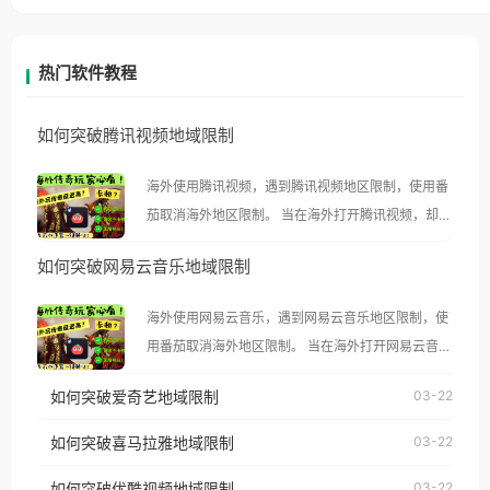
热门软件教程
如何突破腾讯视频地域限制
海外使用腾讯视频，遇到腾讯视频地区限制，使用番
茄取消海外地区限制。 当在海外打开腾讯视频，却突
然弹出“由于版权限制，您所在的地区无法播放”的提
如何突破网易云音乐地域限制
示语。 海外用户如香港、澳门、台湾、美国、加拿
大、澳大利亚、欧洲等国家和地区时，腾讯视频也会
海外使用网易云音乐，遇到网易云音乐地区限制，使
像其他音乐平台一样，出现地区及版权限制问题，且
用番茄取消海外地区限制。 当在海外打开网易云音
仅能在中国大陆地区播放。 遇到这个问题的朋友们，
乐，却突然弹出“由于版权限制，您所在的地区无法
使用番茄回国加速器，即可解决「海外用户收听腾讯
如何突破爱奇艺地域限制
03-22
播放”的提示语。 海外用户如香港、澳门、台湾、美
视频地区版权限制」的问题，无论人在香港、澳门、
国、加拿大、澳大利亚、欧洲等国家和地区时，网易
如何突破喜马拉雅地域限制
03-22
台湾、美国、加拿大、澳大利亚、欧洲等国家和地区
云音乐也会像其他音乐平台一样，出现地区及版权限
工作、留学、定居等，都可以使用，不再因地区和版
如何突破优酷视频地域限制
03-22
制问题，且仅能在中国大陆地区播放。 遇到这个问题