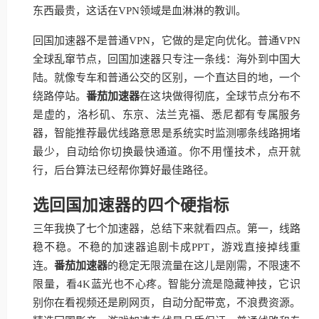
东西最贵，这话在VPN领域是血淋淋的教训。
回国加速器不是普通VPN，它做的是定向优化。普通VPN
全球乱窜节点，回国加速器只专注一条线：海外到中国大
陆。就像专车和普通公交的区别，一个直达目的地，一个
绕路停站。
番茄加速器
在这块做得彻底，全球节点分布不
是虚的，洛杉矶、东京、法兰克福、悉尼都有专属服务
器，智能推荐最优线路意思是系统实时监测哪条线路拥堵
最少，自动给你切换最快通道。你不用懂技术，点开就
行，后台算法已经帮你算好最佳路径。
选回国加速器的四个硬指标
三年我换了七个加速器，总结下来就看四点。第一，线路
稳不稳。不稳的加速器追剧卡成PPT，游戏直接掉线重
连。
番茄加速器
的稳定无限流量在这儿是刚需，不限速不
限量，看4K蓝光也不心疼。智能分流是隐藏神技，它识
别你在看视频还是刷网页，自动分配带宽，不浪费资源。