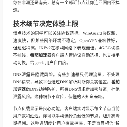
你在非洲还是南美，总有一个邻近节点让你连回国内不掉
速。
技术细节决定体验上限
懂点技术的同学可以关注协议选择。WireGuard协议新，
速度快，但某些网络环境不稳定。OpenVPN兼容性好，
但延迟稍高。IKEv2在移动网络下表现最佳，4G/5G切换
不掉线。
番茄加速器
客户端内置协议自动选择，也支持手
动切换，给 geek 用户自由度。
DNS泄露是隐藏风险。有些加速器只代理流量，不处理
DNS请求，导致平台通过DNS解析判断你真实位置。
番茄
加速器
做DNS劫持防护，所有DNS请求走加密隧道，杜绝
泄露风险。这种细节不宣传，但懂的人知道差距。
节点负载显示是良心功能。客户端实时显示每个节点当前
用户数和延迟，你可以手动选择负载低的节点，避开高峰
期拥堵。这种透明度让用户有掌控感，不是盲目相信"智