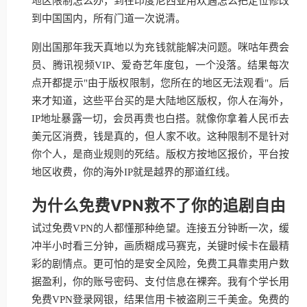
地区限制怎么办，到在印度尼西亚用欢遇怎么把定位修改
到中国国内，所有门道一次说清。
刚出国那年我天真地以为充钱就能解决问题。咪咕年费会
员、腾讯视频VIP、爱奇艺年度包，一个没落。结果每次
点开都提示"由于版权限制，您所在的地区无法观看"。后
来才知道，这些平台买的是大陆地区版权，你人在海外，
IP地址暴露一切，会员再贵也白搭。就像你拿着人民币去
美元区消费，钱是真的，但人家不收。这种限制不是针对
你个人，是商业规则的死结。版权方按地区报价，平台按
地区收费，你的海外IP就是越界的那道红线。
为什么免费VPN救不了你的追剧自由
试过免费VPN的人都懂那种绝望。连接五分钟断一次，缓
冲半小时看三分钟，画质糊成马赛克，关键时候卡在最精
彩的剧情点。更可怕的是安全风险，免费工具靠卖用户数
据盈利，你的账号密码、支付信息在裸奔。我有个学长用
免费VPN登录网银，结果信用卡被盗刷三千美金。免费的