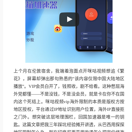
上个月在伦敦宿舍，我端着泡面点开咪咕视频想追《繁
花》，屏幕却弹出那句熟悉的"该内容仅限中国大陆地区
播放"。VIP会员白开了，钱照收，剧不给看。这种憋屈海
外党都懂——不是没钱，不是没会员，就是卡在你不在国
内这个死结上。咪咕视频vip海外限制的本质是版权方按
地区授权，平台通过IP地址识别用户位置，海外IP直接拒
之门外。想突破这层地理围栏，回国加速器是唯一的钥
匙。这篇文章把我三年踩坑经验摊开讲透，从巴西用探探