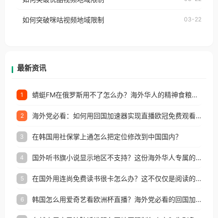
权限制所困扰。
的朋友们，使用番茄回国加速器，即可解决「海外用
如何突破咪咕视频地域限制
03-22
户收听网易云音乐地区版权限制」的问题，无论人在
香港、澳门、台湾、美国、加拿大、澳大利亚、欧洲
等国家和地区工作、留学、定居等，都可以使用，不
再因地区和版权限制所困扰。
最新资讯
蜻蜓FM在俄罗斯用不了怎么办？海外华人的精神食粮补给方案
1
海外党必看：如何用回国加速器实现直播欧冠免费观看？附影视音乐全攻略
2
在韩国用社保掌上通怎么把定位修改到中国国内？
3
国外听书旗小说显示地区不支持？这份海外华人专属的国内内容解锁指南请收好
4
在国外用连尚免费读书很卡怎么办？这不仅仅是阅读的烦恼
5
韩国怎么用爱奇艺看欧洲杯直播？海外党必看的回国加速全攻略
6