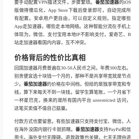
要手动配置VPN描述文件，步骤繁琐。
番茄加速器
的iOS
版做得傻瓜化，App Store下载后登录即可，自动完成所
有配置。安卓用户更自由，可以自定义规则，指定哪些
App走加速器，哪些走本地网络。这种智能分流在手机上
体现为，微信、支付宝用本地IP不影响支付，爱奇艺、B
站走加速器看国内内容，互不冲突。
价格背后的性价比真相
回国加速器月费普遍在30-50人民币之间，年费300左右。
别贪便宜选十块钱一个月的，那种不是共享带宽就是节点
少。
番茄加速器
的价格在中间档，但给的是独享带宽和专
线，算下来每天不到一块钱。留学生算笔账，一个月省下
一杯星巴克，换来的是所有国内平台 unrestricted 访问，
这笔买卖值不值自己掂量。
付款方式也要留意。有些加速器只支持支付宝、微信，人
在海外没国内银行卡就抓瞎。
番茄加速器
支持PayPal和信
用卡，海外支付无障碍。退款政策也关键，七天无理由退