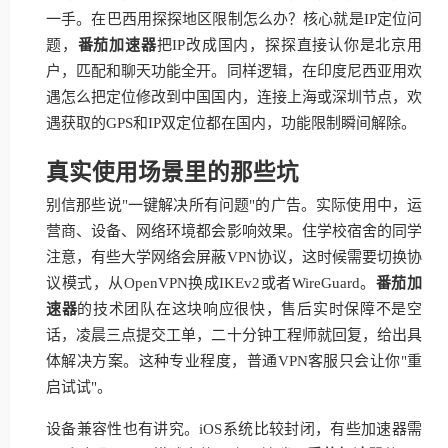
一手。在巴西用探探地区限制怎么办？核心就是IP定位问
题，
番茄加速器
把IP改成国内，探探直接认你是北京用
户，匹配和聊天功能全开。同样逻辑，在印度尼西亚用欢
遇怎么把定位修改到中国国内，连接上海或深圳节点，欢
遇获取的GPS和IP双定位都在国内，功能限制瞬间解除。
真实使用场景里的那些坑
别信那些说"一键解决所有问题"的广告。实际使用中，运
营商、设备、网络环境都会影响效果。住学校宿舍的同学
注意，有些大学网络会屏蔽VPN协议，这时候需要切换协
议模式，从OpenVPN换成IKEv2或者WireGuard。
番茄加
速器
的技术团队在这块响应很快，售后实时保障不是空
话，凌晨三点提交工单，二十分钟工程师就回复，给出具
体解决方案。这种专业程度，普通VPN客服只会让你"重
启试试"。
设备兼容性也有讲究。iOS系统比较封闭，有些加速器需