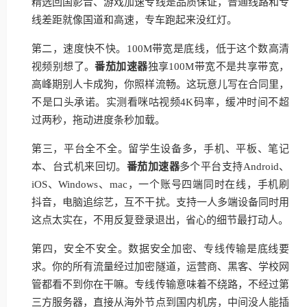
精选回国影音、游戏加速专线是品质保证，普通线路和专
线差距就像国道和高速，专车跑起来没红灯。
第二，速度快不快。100M带宽是底线，低于这个数高清
视频别想了。
番茄加速器
独享100M带宽不是共享带宽，
高峰期别人卡成狗，你照样流畅。这玩意儿写在合同里，
不是口头承诺。实测看咪咕视频4K码率，缓冲时间不超
过两秒，拖动进度条秒加载。
第三，平台全不全。留学生设备多，手机、平板、笔记
本、台式机来回切。
番茄加速器
多个平台支持Android、
iOS、Windows、mac，一个账号四端同时在线，手机刷
抖音，电脑追综艺，互不干扰。支持一人多端设备同时用
这点太实在，不用反复登录退出，省心的细节最打动人。
第四，安全不安全。数据安全加密、专线传输是底线要
求。你的所有流量经过加密隧道，运营商、黑客、学校网
管都看不到你在干嘛。专线传输意味着不绕路，不经过第
三方服务器，直接从海外节点到国内机房，中间没人能插