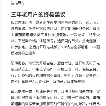
能推荐"。
三年老用户的终极建议
如果你刚出国，或者正在忍受地区限制的痛苦，别走我走
过的弯路。免费VPN浪费时间，便宜加速器浪费钱。直接
上
番茄加速器
这类专业回国加速器，一次配置，终身受
益。下载客户端，注册账号，选择国内节点，点击连接，
四步搞定。之后打开咪咕视频，VIP内容全部解锁，4K画
质随意拖进度条。
记得把客户端设为开机自启，后台常驻，这样每天打开电
脑自动连上，不用重复操作。手机上也一样，保持后台运
行，切换WiFi和移动数据不断线。智能分流会自动处理，
你不用管哪些App走代理，系统已经优化好规则。
最后提醒一句，加速器是工具，合法合规使用是前提。突
破地区限制看正版内容没问题，别用来干违法勾当。
番茄
加速器
的数据安全加密和专线传输保护你的隐私，但自己