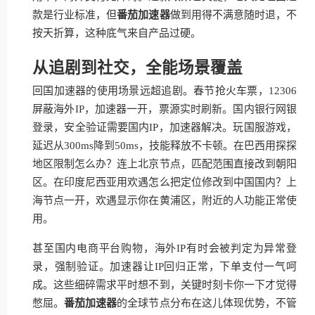
款是行业标准，但
番茄加速器
做到用得不满意随时退，不
按天折算，这种底气来自产品过硬。
从追剧到社交，全能场景覆盖
回国加速器的使用场景远超追剧。春节抢火车票，12306
屏蔽海外IP，加速器一开，票源实时刷新。国内银行网银
登录，安全验证需要国内IP，加速器解决。玩国服游戏，
延迟从300ms降到50ms，技能释放不卡顿。在巴西用探探
地区限制怎么办？连上北京节点，匹配范围直接改到朝阳
区。在印度尼西亚用欢遇怎么把定位修改到中国国内？上
海节点一开，欢遇显示你在黄浦区，附近的人功能正常使
用。
甚至国内电商平台购物，海外IP有时会被判定为异常登
录，强制验证。加速器让IP回归正常，下单支付一气呵
成。这些细碎需求平时想不到，关键时刻卡你一下才觉得
憋屈。
番茄加速器
的全球节点分布在这儿体现优势，不管