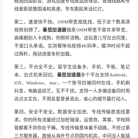
精选回国影音、游戏加速专线是品质保证，普通线路和专
线差距就像国道和高速，专车跑起来没红灯。
第二，速度快不快。100M带宽是底线，低于这个数高清
视频别想了。
番茄加速器
独享100M带宽不是共享带宽，
高峰期别人卡成狗，你照样流畅。这玩意儿写在合同里，
不是口头承诺。实测看咪咕视频4K码率，缓冲时间不超
过两秒，拖动进度条秒加载。
第三，平台全不全。留学生设备多，手机、平板、笔记
本、台式机来回切。
番茄加速器
多个平台支持Android、
iOS、Windows、mac，一个账号四端同时在线，手机刷
抖音，电脑追综艺，互不干扰。支持一人多端设备同时用
这点太实在，不用反复登录退出，省心的细节最打动人。
第四，安全不安全。数据安全加密、专线传输是底线要
求。你的所有流量经过加密隧道，运营商、黑客、学校网
管都看不到你在干嘛。专线传输意味着不绕路，不经过第
三方服务器，直接从海外节点到国内机房，中间没人能插