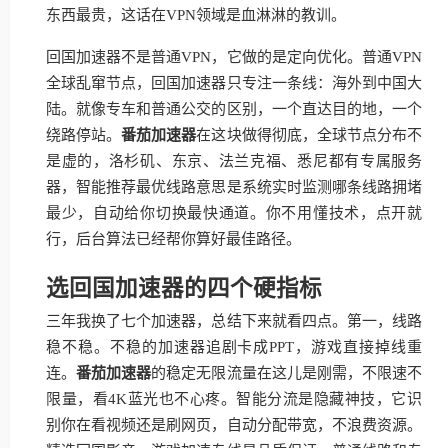
东西最贵，这话在VPN领域是血淋淋的教训。
回国加速器不是普通VPN，它做的是定向优化。普通VPN
全球乱窜节点，回国加速器只专注一条线：海外到中国大
陆。就像专车和普通公交的区别，一个直达目的地，一个
绕路停站。
番茄加速器
在这块做得彻底，全球节点分布不
是虚的，洛杉矶、东京、法兰克福、悉尼都有专属服务
器，智能推荐最优线路意思是系统实时监测哪条线路拥堵
最少，自动给你切换最快通道。你不用懂技术，点开就
行，后台算法已经帮你算好最佳路径。
选回国加速器的四个硬指标
三年我换了七个加速器，总结下来就看四点。第一，线路
稳不稳。不稳的加速器追剧卡成PPT，游戏直接掉线重
连。
番茄加速器
的稳定无限流量在这儿是刚需，不限速不
限量，看4K蓝光也不心疼。智能分流是隐藏神技，它识
别你在看视频还是刷网页，自动分配带宽，不浪费资源。