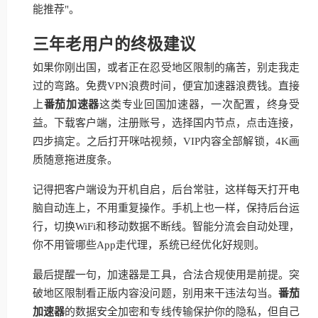
能推荐"。
三年老用户的终极建议
如果你刚出国，或者正在忍受地区限制的痛苦，别走我走
过的弯路。免费VPN浪费时间，便宜加速器浪费钱。直接
上
番茄加速器
这类专业回国加速器，一次配置，终身受
益。下载客户端，注册账号，选择国内节点，点击连接，
四步搞定。之后打开咪咕视频，VIP内容全部解锁，4K画
质随意拖进度条。
记得把客户端设为开机自启，后台常驻，这样每天打开电
脑自动连上，不用重复操作。手机上也一样，保持后台运
行，切换WiFi和移动数据不断线。智能分流会自动处理，
你不用管哪些App走代理，系统已经优化好规则。
最后提醒一句，加速器是工具，合法合规使用是前提。突
破地区限制看正版内容没问题，别用来干违法勾当。
番茄
加速器
的数据安全加密和专线传输保护你的隐私，但自己