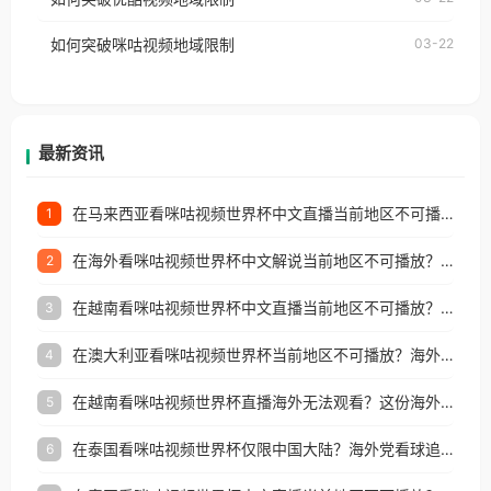
权限制所困扰。
的朋友们，使用番茄回国加速器，即可解决「海外用
如何突破咪咕视频地域限制
03-22
户收听网易云音乐地区版权限制」的问题，无论人在
香港、澳门、台湾、美国、加拿大、澳大利亚、欧洲
等国家和地区工作、留学、定居等，都可以使用，不
再因地区和版权限制所困扰。
最新资讯
在马来西亚看咪咕视频世界杯中文直播当前地区不可播放？这篇指南帮你搞定海外看球难题
1
在海外看咪咕视频世界杯中文解说当前地区不可播放？这篇指南帮你解决所有问题
2
在越南看咪咕视频世界杯中文直播当前地区不可播放？这篇指南帮你解决所有海外观赛难题
3
在澳大利亚看咪咕视频世界杯当前地区不可播放？海外党体育观赛终极指南
4
在越南看咪咕视频世界杯直播海外无法观看？这份海外观赛终极指南帮你搞定
5
在泰国看咪咕视频世界杯仅限中国大陆？海外党看球追剧的终极破局指南
6