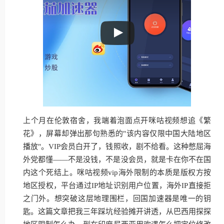
上个月在伦敦宿舍，我端着泡面点开咪咕视频想追《繁
花》，屏幕却弹出那句熟悉的"该内容仅限中国大陆地区
播放"。VIP会员白开了，钱照收，剧不给看。这种憋屈海
外党都懂——不是没钱，不是没会员，就是卡在你不在国
内这个死结上。咪咕视频vip海外限制的本质是版权方按
地区授权，平台通过IP地址识别用户位置，海外IP直接拒
之门外。想突破这层地理围栏，回国加速器是唯一的钥
匙。这篇文章把我三年踩坑经验摊开讲透，从巴西用探探