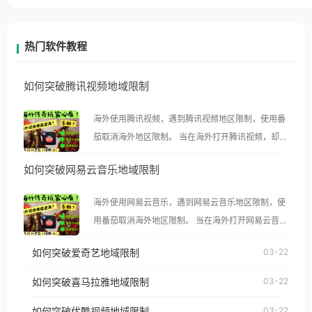
热门软件教程
如何突破腾讯视频地域限制
海外使用腾讯视频，遇到腾讯视频地区限制，使用番
茄取消海外地区限制。 当在海外打开腾讯视频，却突
然弹出“由于版权限制，您所在的地区无法播放”的提
如何突破网易云音乐地域限制
示语。 海外用户如香港、澳门、台湾、美国、加拿
大、澳大利亚、欧洲等国家和地区时，腾讯视频也会
海外使用网易云音乐，遇到网易云音乐地区限制，使
像其他音乐平台一样，出现地区及版权限制问题，且
用番茄取消海外地区限制。 当在海外打开网易云音
仅能在中国大陆地区播放。 遇到这个问题的朋友们，
乐，却突然弹出“由于版权限制，您所在的地区无法
使用番茄回国加速器，即可解决「海外用户收听腾讯
如何突破爱奇艺地域限制
03-22
播放”的提示语。 海外用户如香港、澳门、台湾、美
视频地区版权限制」的问题，无论人在香港、澳门、
国、加拿大、澳大利亚、欧洲等国家和地区时，网易
如何突破喜马拉雅地域限制
03-22
台湾、美国、加拿大、澳大利亚、欧洲等国家和地区
云音乐也会像其他音乐平台一样，出现地区及版权限
工作、留学、定居等，都可以使用，不再因地区和版
如何突破优酷视频地域限制
03-22
制问题，且仅能在中国大陆地区播放。 遇到这个问题