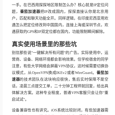
一手。在巴西用探探地区限制怎么办？核心就是IP定位问
题，
番茄加速器
把IP改成国内，探探直接认你是北京用
户，匹配和聊天功能全开。同样逻辑，在印度尼西亚用欢
遇怎么把定位修改到中国国内，连接上海或深圳节点，欢
遇获取的GPS和IP双定位都在国内，功能限制瞬间解除。
真实使用场景里的那些坑
别信那些说"一键解决所有问题"的广告。实际使用中，运
营商、设备、网络环境都会影响效果。住学校宿舍的同学
注意，有些大学网络会屏蔽VPN协议，这时候需要切换协
议模式，从OpenVPN换成IKEv2或者WireGuard。
番茄加
速器
的技术团队在这块响应很快，售后实时保障不是空
话，凌晨三点提交工单，二十分钟工程师就回复，给出具
体解决方案。这种专业程度，普通VPN客服只会让你"重
启试试"。
设备兼容性也有讲究。iOS系统比较封闭，有些加速器需