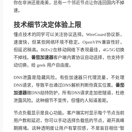
你在非洲还是南美，总有一个邻近节点让你连回国内不掉
速。
技术细节决定体验上限
懂点技术的同学可以关注协议选择。WireGuard协议新，
速度快，但某些网络环境不稳定。OpenVPN兼容性好，
但延迟稍高。IKEv2在移动网络下表现最佳，4G/5G切换
不掉线。
番茄加速器
客户端内置协议自动选择，也支持手
动切换，给 geek 用户自由度。
DNS泄露是隐藏风险。有些加速器只代理流量，不处理
DNS请求，导致平台通过DNS解析判断你真实位置。
番茄
加速器
做DNS劫持防护，所有DNS请求走加密隧道，杜绝
泄露风险。这种细节不宣传，但懂的人知道差距。
节点负载显示是良心功能。客户端实时显示每个节点当前
用户数和延迟，你可以手动选择负载低的节点，避开高峰
期拥堵。这种透明度让用户有掌控感，不是盲目相信"智