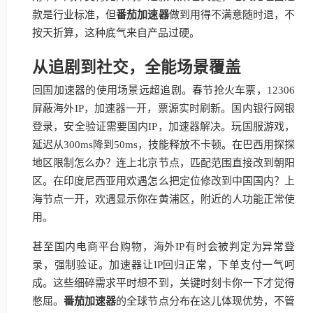
款是行业标准，但
番茄加速器
做到用得不满意随时退，不
按天折算，这种底气来自产品过硬。
从追剧到社交，全能场景覆盖
回国加速器的使用场景远超追剧。春节抢火车票，12306
屏蔽海外IP，加速器一开，票源实时刷新。国内银行网银
登录，安全验证需要国内IP，加速器解决。玩国服游戏，
延迟从300ms降到50ms，技能释放不卡顿。在巴西用探探
地区限制怎么办？连上北京节点，匹配范围直接改到朝阳
区。在印度尼西亚用欢遇怎么把定位修改到中国国内？上
海节点一开，欢遇显示你在黄浦区，附近的人功能正常使
用。
甚至国内电商平台购物，海外IP有时会被判定为异常登
录，强制验证。加速器让IP回归正常，下单支付一气呵
成。这些细碎需求平时想不到，关键时刻卡你一下才觉得
憋屈。
番茄加速器
的全球节点分布在这儿体现优势，不管