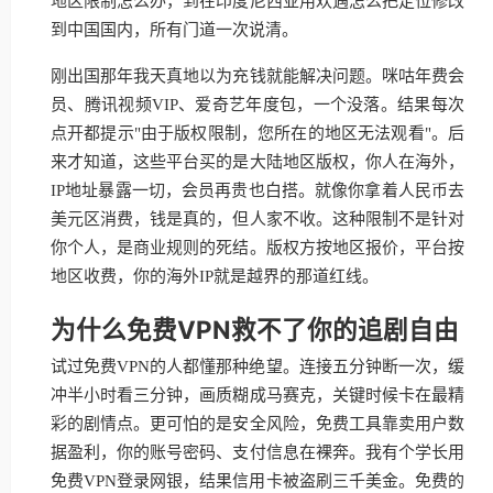
地区限制怎么办，到在印度尼西亚用欢遇怎么把定位修改
到中国国内，所有门道一次说清。
刚出国那年我天真地以为充钱就能解决问题。咪咕年费会
员、腾讯视频VIP、爱奇艺年度包，一个没落。结果每次
点开都提示"由于版权限制，您所在的地区无法观看"。后
来才知道，这些平台买的是大陆地区版权，你人在海外，
IP地址暴露一切，会员再贵也白搭。就像你拿着人民币去
美元区消费，钱是真的，但人家不收。这种限制不是针对
你个人，是商业规则的死结。版权方按地区报价，平台按
地区收费，你的海外IP就是越界的那道红线。
为什么免费VPN救不了你的追剧自由
试过免费VPN的人都懂那种绝望。连接五分钟断一次，缓
冲半小时看三分钟，画质糊成马赛克，关键时候卡在最精
彩的剧情点。更可怕的是安全风险，免费工具靠卖用户数
据盈利，你的账号密码、支付信息在裸奔。我有个学长用
免费VPN登录网银，结果信用卡被盗刷三千美金。免费的