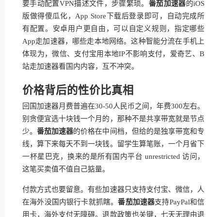
要手动配置VPN描述文件，步骤繁琐。
番茄加速器
的iOS
版做得傻瓜化，App Store下载后登录即可，自动完成所
有配置。安卓用户更自由，可以自定义规则，指定哪些
App走加速器，哪些走本地网络。这种智能分流在手机上
体现为，微信、支付宝用本地IP不影响支付，爱奇艺、B
站走加速器看国内内容，互不冲突。
价格背后的性价比真相
回国加速器月费普遍在30-50人民币之间，年费300左右。
别贪便宜选十块钱一个月的，那种不是共享带宽就是节点
少。
番茄加速器
的价格在中间档，但给的是独享带宽和专
线，算下来每天不到一块钱。留学生算笔账，一个月省下
一杯星巴克，换来的是所有国内平台 unrestricted 访问，
这笔买卖值不值自己掂量。
付款方式也要留意。有些加速器只支持支付宝、微信，人
在海外没国内银行卡就抓瞎。
番茄加速器
支持PayPal和信
用卡，海外支付无障碍。退款政策也关键，七天无理由退