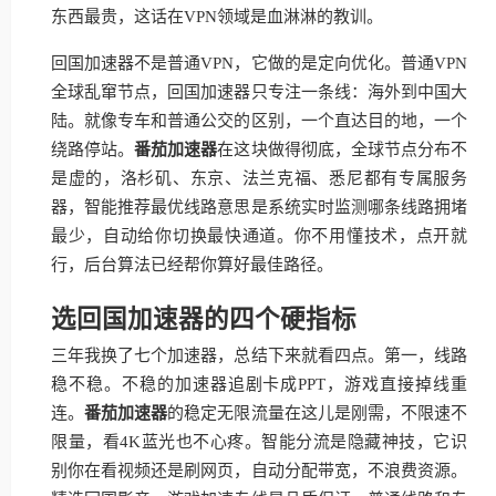
东西最贵，这话在VPN领域是血淋淋的教训。
回国加速器不是普通VPN，它做的是定向优化。普通VPN
全球乱窜节点，回国加速器只专注一条线：海外到中国大
陆。就像专车和普通公交的区别，一个直达目的地，一个
绕路停站。
番茄加速器
在这块做得彻底，全球节点分布不
是虚的，洛杉矶、东京、法兰克福、悉尼都有专属服务
器，智能推荐最优线路意思是系统实时监测哪条线路拥堵
最少，自动给你切换最快通道。你不用懂技术，点开就
行，后台算法已经帮你算好最佳路径。
选回国加速器的四个硬指标
三年我换了七个加速器，总结下来就看四点。第一，线路
稳不稳。不稳的加速器追剧卡成PPT，游戏直接掉线重
连。
番茄加速器
的稳定无限流量在这儿是刚需，不限速不
限量，看4K蓝光也不心疼。智能分流是隐藏神技，它识
别你在看视频还是刷网页，自动分配带宽，不浪费资源。