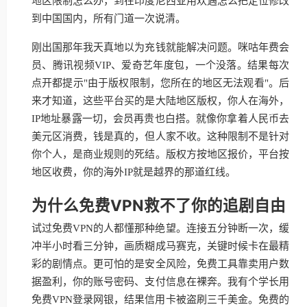
地区限制怎么办，到在印度尼西亚用欢遇怎么把定位修改
到中国国内，所有门道一次说清。
刚出国那年我天真地以为充钱就能解决问题。咪咕年费会
员、腾讯视频VIP、爱奇艺年度包，一个没落。结果每次
点开都提示"由于版权限制，您所在的地区无法观看"。后
来才知道，这些平台买的是大陆地区版权，你人在海外，
IP地址暴露一切，会员再贵也白搭。就像你拿着人民币去
美元区消费，钱是真的，但人家不收。这种限制不是针对
你个人，是商业规则的死结。版权方按地区报价，平台按
地区收费，你的海外IP就是越界的那道红线。
为什么免费VPN救不了你的追剧自由
试过免费VPN的人都懂那种绝望。连接五分钟断一次，缓
冲半小时看三分钟，画质糊成马赛克，关键时候卡在最精
彩的剧情点。更可怕的是安全风险，免费工具靠卖用户数
据盈利，你的账号密码、支付信息在裸奔。我有个学长用
免费VPN登录网银，结果信用卡被盗刷三千美金。免费的