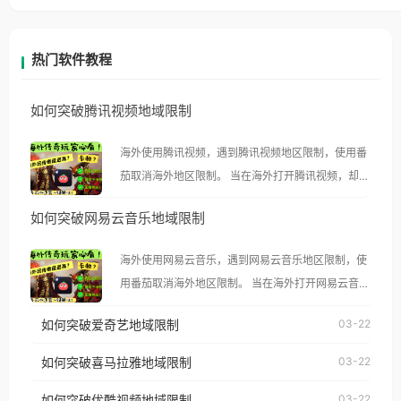
热门软件教程
如何突破腾讯视频地域限制
海外使用腾讯视频，遇到腾讯视频地区限制，使用番
茄取消海外地区限制。 当在海外打开腾讯视频，却突
然弹出“由于版权限制，您所在的地区无法播放”的提
如何突破网易云音乐地域限制
示语。 海外用户如香港、澳门、台湾、美国、加拿
大、澳大利亚、欧洲等国家和地区时，腾讯视频也会
海外使用网易云音乐，遇到网易云音乐地区限制，使
像其他音乐平台一样，出现地区及版权限制问题，且
用番茄取消海外地区限制。 当在海外打开网易云音
仅能在中国大陆地区播放。 遇到这个问题的朋友们，
乐，却突然弹出“由于版权限制，您所在的地区无法
使用番茄回国加速器，即可解决「海外用户收听腾讯
如何突破爱奇艺地域限制
03-22
播放”的提示语。 海外用户如香港、澳门、台湾、美
视频地区版权限制」的问题，无论人在香港、澳门、
国、加拿大、澳大利亚、欧洲等国家和地区时，网易
如何突破喜马拉雅地域限制
03-22
台湾、美国、加拿大、澳大利亚、欧洲等国家和地区
云音乐也会像其他音乐平台一样，出现地区及版权限
工作、留学、定居等，都可以使用，不再因地区和版
如何突破优酷视频地域限制
03-22
制问题，且仅能在中国大陆地区播放。 遇到这个问题