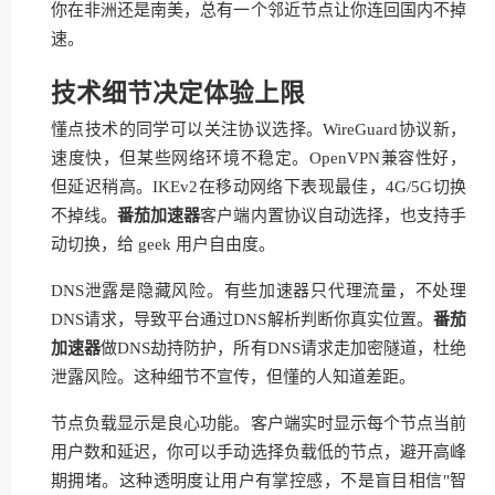
你在非洲还是南美，总有一个邻近节点让你连回国内不掉
速。
技术细节决定体验上限
懂点技术的同学可以关注协议选择。WireGuard协议新，
速度快，但某些网络环境不稳定。OpenVPN兼容性好，
但延迟稍高。IKEv2在移动网络下表现最佳，4G/5G切换
不掉线。
番茄加速器
客户端内置协议自动选择，也支持手
动切换，给 geek 用户自由度。
DNS泄露是隐藏风险。有些加速器只代理流量，不处理
DNS请求，导致平台通过DNS解析判断你真实位置。
番茄
加速器
做DNS劫持防护，所有DNS请求走加密隧道，杜绝
泄露风险。这种细节不宣传，但懂的人知道差距。
节点负载显示是良心功能。客户端实时显示每个节点当前
用户数和延迟，你可以手动选择负载低的节点，避开高峰
期拥堵。这种透明度让用户有掌控感，不是盲目相信"智