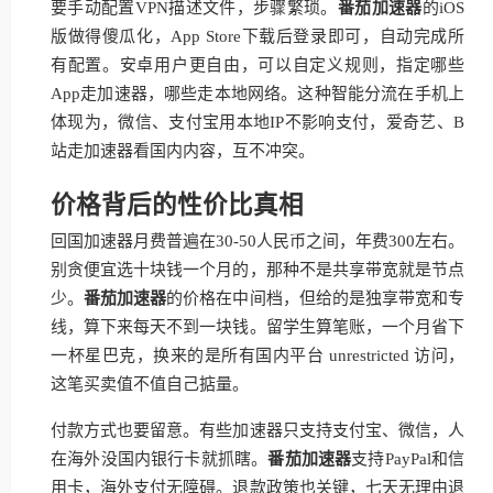
要手动配置VPN描述文件，步骤繁琐。
番茄加速器
的iOS
版做得傻瓜化，App Store下载后登录即可，自动完成所
有配置。安卓用户更自由，可以自定义规则，指定哪些
App走加速器，哪些走本地网络。这种智能分流在手机上
体现为，微信、支付宝用本地IP不影响支付，爱奇艺、B
站走加速器看国内内容，互不冲突。
价格背后的性价比真相
回国加速器月费普遍在30-50人民币之间，年费300左右。
别贪便宜选十块钱一个月的，那种不是共享带宽就是节点
少。
番茄加速器
的价格在中间档，但给的是独享带宽和专
线，算下来每天不到一块钱。留学生算笔账，一个月省下
一杯星巴克，换来的是所有国内平台 unrestricted 访问，
这笔买卖值不值自己掂量。
付款方式也要留意。有些加速器只支持支付宝、微信，人
在海外没国内银行卡就抓瞎。
番茄加速器
支持PayPal和信
用卡，海外支付无障碍。退款政策也关键，七天无理由退