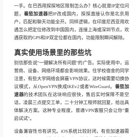
一手。在巴西用探探地区限制怎么办？核心就是IP定位问
题，
番茄加速器
把IP改成国内，探探直接认你是北京用
户，匹配和聊天功能全开。同样逻辑，在印度尼西亚用欢
遇怎么把定位修改到中国国内，连接上海或深圳节点，欢
遇获取的GPS和IP双定位都在国内，功能限制瞬间解除。
真实使用场景里的那些坑
别信那些说"一键解决所有问题"的广告。实际使用中，运
营商、设备、网络环境都会影响效果。住学校宿舍的同学
注意，有些大学网络会屏蔽VPN协议，这时候需要切换协
议模式，从OpenVPN换成IKEv2或者WireGuard。
番茄加
速器
的技术团队在这块响应很快，售后实时保障不是空
话，凌晨三点提交工单，二十分钟工程师就回复，给出具
体解决方案。这种专业程度，普通VPN客服只会让你"重
启试试"。
设备兼容性也有讲究。iOS系统比较封闭，有些加速器需