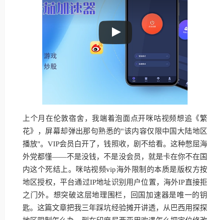
上个月在伦敦宿舍，我端着泡面点开咪咕视频想追《繁
花》，屏幕却弹出那句熟悉的"该内容仅限中国大陆地区
播放"。VIP会员白开了，钱照收，剧不给看。这种憋屈海
外党都懂——不是没钱，不是没会员，就是卡在你不在国
内这个死结上。咪咕视频vip海外限制的本质是版权方按
地区授权，平台通过IP地址识别用户位置，海外IP直接拒
之门外。想突破这层地理围栏，回国加速器是唯一的钥
匙。这篇文章把我三年踩坑经验摊开讲透，从巴西用探探