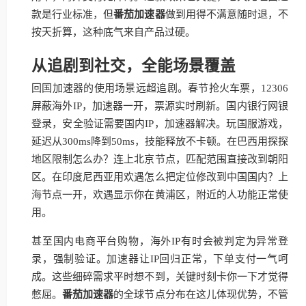
款是行业标准，但
番茄加速器
做到用得不满意随时退，不
按天折算，这种底气来自产品过硬。
从追剧到社交，全能场景覆盖
回国加速器的使用场景远超追剧。春节抢火车票，12306
屏蔽海外IP，加速器一开，票源实时刷新。国内银行网银
登录，安全验证需要国内IP，加速器解决。玩国服游戏，
延迟从300ms降到50ms，技能释放不卡顿。在巴西用探探
地区限制怎么办？连上北京节点，匹配范围直接改到朝阳
区。在印度尼西亚用欢遇怎么把定位修改到中国国内？上
海节点一开，欢遇显示你在黄浦区，附近的人功能正常使
用。
甚至国内电商平台购物，海外IP有时会被判定为异常登
录，强制验证。加速器让IP回归正常，下单支付一气呵
成。这些细碎需求平时想不到，关键时刻卡你一下才觉得
憋屈。
番茄加速器
的全球节点分布在这儿体现优势，不管