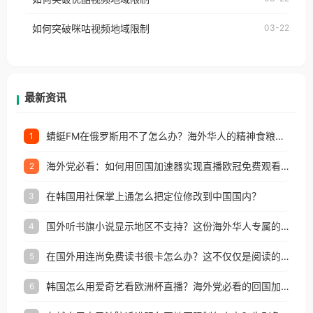
权限制所困扰。
的朋友们，使用番茄回国加速器，即可解决「海外用
如何突破咪咕视频地域限制
03-22
户收听网易云音乐地区版权限制」的问题，无论人在
香港、澳门、台湾、美国、加拿大、澳大利亚、欧洲
等国家和地区工作、留学、定居等，都可以使用，不
再因地区和版权限制所困扰。
最新资讯
蜻蜓FM在俄罗斯用不了怎么办？海外华人的精神食粮补给方案
1
海外党必看：如何用回国加速器实现直播欧冠免费观看？附影视音乐全攻略
2
在韩国用社保掌上通怎么把定位修改到中国国内？
3
国外听书旗小说显示地区不支持？这份海外华人专属的国内内容解锁指南请收好
4
在国外用连尚免费读书很卡怎么办？这不仅仅是阅读的烦恼
5
韩国怎么用爱奇艺看欧洲杯直播？海外党必看的回国加速全攻略
6