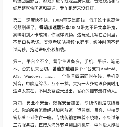
精选回国影音、游戏加速专线是品质保证，普通线路和专
线差距就像国道和高速，专车跑起来没红灯。
第二，速度快不快。100M带宽是底线，低于这个数高清
视频别想了。
番茄加速器
独享100M带宽不是共享带宽，
高峰期别人卡成狗，你照样流畅。这玩意儿写在合同里，
不是口头承诺。实测看咪咕视频4K码率，缓冲时间不超
过两秒，拖动进度条秒加载。
第三，平台全不全。留学生设备多，手机、平板、笔记
本、台式机来回切。
番茄加速器
多个平台支持Android、
iOS、Windows、mac，一个账号四端同时在线，手机刷
抖音，电脑追综艺，互不干扰。支持一人多端设备同时用
这点太实在，不用反复登录退出，省心的细节最打动人。
第四，安全不安全。数据安全加密、专线传输是底线要
求。你的所有流量经过加密隧道，运营商、黑客、学校网
管都看不到你在干嘛。专线传输意味着不绕路，不经过第
三方服务器，直接从海外节点到国内机房，中间没人能插