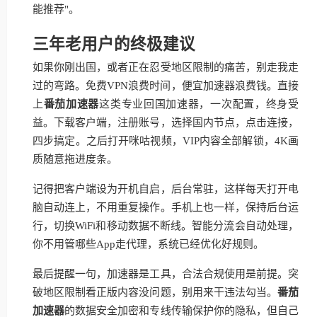
能推荐"。
三年老用户的终极建议
如果你刚出国，或者正在忍受地区限制的痛苦，别走我走
过的弯路。免费VPN浪费时间，便宜加速器浪费钱。直接
上
番茄加速器
这类专业回国加速器，一次配置，终身受
益。下载客户端，注册账号，选择国内节点，点击连接，
四步搞定。之后打开咪咕视频，VIP内容全部解锁，4K画
质随意拖进度条。
记得把客户端设为开机自启，后台常驻，这样每天打开电
脑自动连上，不用重复操作。手机上也一样，保持后台运
行，切换WiFi和移动数据不断线。智能分流会自动处理，
你不用管哪些App走代理，系统已经优化好规则。
最后提醒一句，加速器是工具，合法合规使用是前提。突
破地区限制看正版内容没问题，别用来干违法勾当。
番茄
加速器
的数据安全加密和专线传输保护你的隐私，但自己