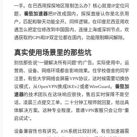
一手。在巴西用探探地区限制怎么办？核心就是IP定位问
题，
番茄加速器
把IP改成国内，探探直接认你是北京用
户，匹配和聊天功能全开。同样逻辑，在印度尼西亚用欢
遇怎么把定位修改到中国国内，连接上海或深圳节点，欢
遇获取的GPS和IP双定位都在国内，功能限制瞬间解除。
真实使用场景里的那些坑
别信那些说"一键解决所有问题"的广告。实际使用中，运
营商、设备、网络环境都会影响效果。住学校宿舍的同学
注意，有些大学网络会屏蔽VPN协议，这时候需要切换协
议模式，从OpenVPN换成IKEv2或者WireGuard。
番茄加
速器
的技术团队在这块响应很快，售后实时保障不是空
话，凌晨三点提交工单，二十分钟工程师就回复，给出具
体解决方案。这种专业程度，普通VPN客服只会让你"重
启试试"。
设备兼容性也有讲究。iOS系统比较封闭，有些加速器需