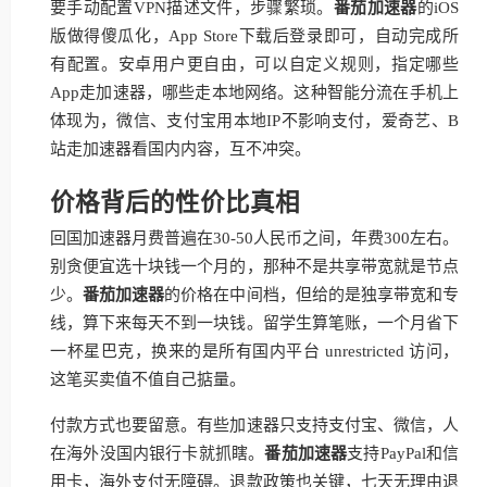
要手动配置VPN描述文件，步骤繁琐。
番茄加速器
的iOS
版做得傻瓜化，App Store下载后登录即可，自动完成所
有配置。安卓用户更自由，可以自定义规则，指定哪些
App走加速器，哪些走本地网络。这种智能分流在手机上
体现为，微信、支付宝用本地IP不影响支付，爱奇艺、B
站走加速器看国内内容，互不冲突。
价格背后的性价比真相
回国加速器月费普遍在30-50人民币之间，年费300左右。
别贪便宜选十块钱一个月的，那种不是共享带宽就是节点
少。
番茄加速器
的价格在中间档，但给的是独享带宽和专
线，算下来每天不到一块钱。留学生算笔账，一个月省下
一杯星巴克，换来的是所有国内平台 unrestricted 访问，
这笔买卖值不值自己掂量。
付款方式也要留意。有些加速器只支持支付宝、微信，人
在海外没国内银行卡就抓瞎。
番茄加速器
支持PayPal和信
用卡，海外支付无障碍。退款政策也关键，七天无理由退