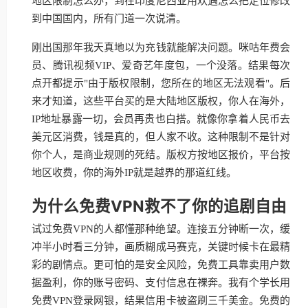
地区限制怎么办，到在印度尼西亚用欢遇怎么把定位修改
到中国国内，所有门道一次说清。
刚出国那年我天真地以为充钱就能解决问题。咪咕年费会
员、腾讯视频VIP、爱奇艺年度包，一个没落。结果每次
点开都提示"由于版权限制，您所在的地区无法观看"。后
来才知道，这些平台买的是大陆地区版权，你人在海外，
IP地址暴露一切，会员再贵也白搭。就像你拿着人民币去
美元区消费，钱是真的，但人家不收。这种限制不是针对
你个人，是商业规则的死结。版权方按地区报价，平台按
地区收费，你的海外IP就是越界的那道红线。
为什么免费VPN救不了你的追剧自由
试过免费VPN的人都懂那种绝望。连接五分钟断一次，缓
冲半小时看三分钟，画质糊成马赛克，关键时候卡在最精
彩的剧情点。更可怕的是安全风险，免费工具靠卖用户数
据盈利，你的账号密码、支付信息在裸奔。我有个学长用
免费VPN登录网银，结果信用卡被盗刷三千美金。免费的