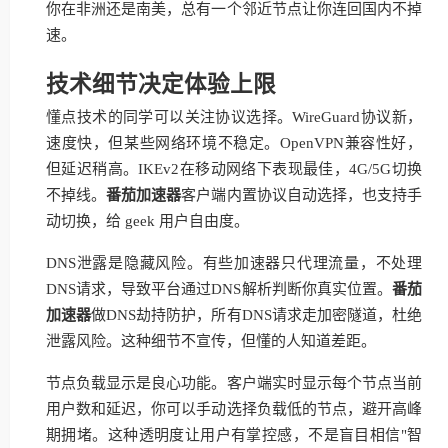
你在非洲还是南美，总有一个邻近节点让你连回国内不掉
速。
技术细节决定体验上限
懂点技术的同学可以关注协议选择。WireGuard协议新，
速度快，但某些网络环境不稳定。OpenVPN兼容性好，
但延迟稍高。IKEv2在移动网络下表现最佳，4G/5G切换
不掉线。
番茄加速器
客户端内置协议自动选择，也支持手
动切换，给 geek 用户自由度。
DNS泄露是隐藏风险。有些加速器只代理流量，不处理
DNS请求，导致平台通过DNS解析判断你真实位置。
番茄
加速器
做DNS劫持防护，所有DNS请求走加密隧道，杜绝
泄露风险。这种细节不宣传，但懂的人知道差距。
节点负载显示是良心功能。客户端实时显示每个节点当前
用户数和延迟，你可以手动选择负载低的节点，避开高峰
期拥堵。这种透明度让用户有掌控感，不是盲目相信"智