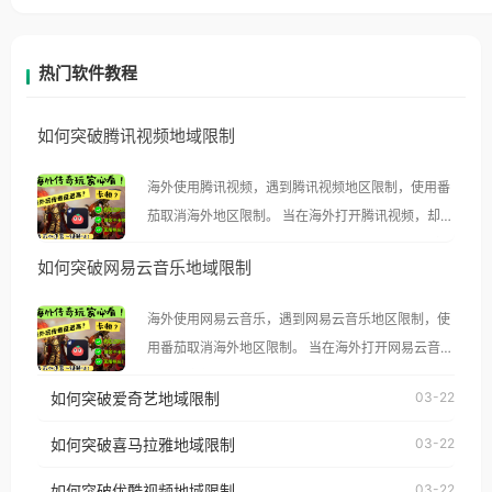
热门软件教程
如何突破腾讯视频地域限制
海外使用腾讯视频，遇到腾讯视频地区限制，使用番
茄取消海外地区限制。 当在海外打开腾讯视频，却突
然弹出“由于版权限制，您所在的地区无法播放”的提
如何突破网易云音乐地域限制
示语。 海外用户如香港、澳门、台湾、美国、加拿
大、澳大利亚、欧洲等国家和地区时，腾讯视频也会
海外使用网易云音乐，遇到网易云音乐地区限制，使
像其他音乐平台一样，出现地区及版权限制问题，且
用番茄取消海外地区限制。 当在海外打开网易云音
仅能在中国大陆地区播放。 遇到这个问题的朋友们，
乐，却突然弹出“由于版权限制，您所在的地区无法
使用番茄回国加速器，即可解决「海外用户收听腾讯
如何突破爱奇艺地域限制
03-22
播放”的提示语。 海外用户如香港、澳门、台湾、美
视频地区版权限制」的问题，无论人在香港、澳门、
国、加拿大、澳大利亚、欧洲等国家和地区时，网易
如何突破喜马拉雅地域限制
03-22
台湾、美国、加拿大、澳大利亚、欧洲等国家和地区
云音乐也会像其他音乐平台一样，出现地区及版权限
工作、留学、定居等，都可以使用，不再因地区和版
如何突破优酷视频地域限制
03-22
制问题，且仅能在中国大陆地区播放。 遇到这个问题