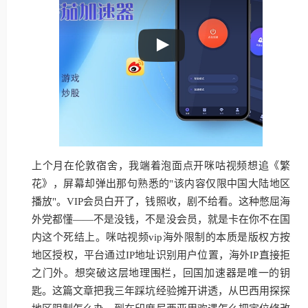
上个月在伦敦宿舍，我端着泡面点开咪咕视频想追《繁
花》，屏幕却弹出那句熟悉的"该内容仅限中国大陆地区
播放"。VIP会员白开了，钱照收，剧不给看。这种憋屈海
外党都懂——不是没钱，不是没会员，就是卡在你不在国
内这个死结上。咪咕视频vip海外限制的本质是版权方按
地区授权，平台通过IP地址识别用户位置，海外IP直接拒
之门外。想突破这层地理围栏，回国加速器是唯一的钥
匙。这篇文章把我三年踩坑经验摊开讲透，从巴西用探探