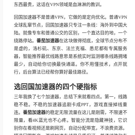
东西最贵，这话在VPN领域是血淋淋的教训。
回国加速器不是普通VPN，它做的是定向优化。普通VPN
全球乱窜节点，回国加速器只专注一条线：海外到中国大
陆。就像专车和普通公交的区别，一个直达目的地，一个
绕路停站。
番茄加速器
在这块做得彻底，全球节点分布不
是虚的，洛杉矶、东京、法兰克福、悉尼都有专属服务
器，智能推荐最优线路意思是系统实时监测哪条线路拥堵
最少，自动给你切换最快通道。你不用懂技术，点开就
行，后台算法已经帮你算好最佳路径。
选回国加速器的四个硬指标
三年我换了七个加速器，总结下来就看四点。第一，线路
稳不稳。不稳的加速器追剧卡成PPT，游戏直接掉线重
连。
番茄加速器
的稳定无限流量在这儿是刚需，不限速不
限量，看4K蓝光也不心疼。智能分流是隐藏神技，它识
别你在看视频还是刷网页，自动分配带宽，不浪费资源。