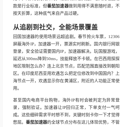
款是行业标准，但
番茄加速器
做到用得不满意随时退，不
按天折算，这种底气来自产品过硬。
从追剧到社交，全能场景覆盖
回国加速器的使用场景远超追剧。春节抢火车票，12306
屏蔽海外IP，加速器一开，票源实时刷新。国内银行网银
登录，安全验证需要国内IP，加速器解决。玩国服游戏，
延迟从300ms降到50ms，技能释放不卡顿。在巴西用探探
地区限制怎么办？连上北京节点，匹配范围直接改到朝阳
区。在印度尼西亚用欢遇怎么把定位修改到中国国内？上
海节点一开，欢遇显示你在黄浦区，附近的人功能正常使
用。
甚至国内电商平台购物，海外IP有时会被判定为异常登
录，强制验证。加速器让IP回归正常，下单支付一气呵
成。这些细碎需求平时想不到，关键时刻卡你一下才觉得
憋屈。
番茄加速器
的全球节点分布在这儿体现优势，不管