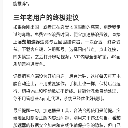
能推荐"。
三年老用户的终极建议
如果你刚出国，或者正在忍受地区限制的痛苦，别走我走
过的弯路。免费VPN浪费时间，便宜加速器浪费钱。直接
上
番茄加速器
这类专业回国加速器，一次配置，终身受
益。下载客户端，注册账号，选择国内节点，点击连接，
四步搞定。之后打开咪咕视频，VIP内容全部解锁，4K画
质随意拖进度条。
记得把客户端设为开机自启，后台常驻，这样每天打开电
脑自动连上，不用重复操作。手机上也一样，保持后台运
行，切换WiFi和移动数据不断线。智能分流会自动处理，
你不用管哪些App走代理，系统已经优化好规则。
最后提醒一句，加速器是工具，合法合规使用是前提。突
破地区限制看正版内容没问题，别用来干违法勾当。
番茄
加速器
的数据安全加密和专线传输保护你的隐私，但自己