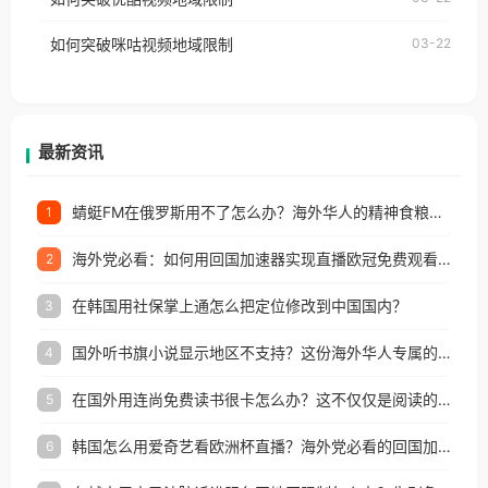
权限制所困扰。
的朋友们，使用番茄回国加速器，即可解决「海外用
如何突破咪咕视频地域限制
03-22
户收听网易云音乐地区版权限制」的问题，无论人在
香港、澳门、台湾、美国、加拿大、澳大利亚、欧洲
等国家和地区工作、留学、定居等，都可以使用，不
再因地区和版权限制所困扰。
最新资讯
蜻蜓FM在俄罗斯用不了怎么办？海外华人的精神食粮补给方案
1
海外党必看：如何用回国加速器实现直播欧冠免费观看？附影视音乐全攻略
2
在韩国用社保掌上通怎么把定位修改到中国国内？
3
国外听书旗小说显示地区不支持？这份海外华人专属的国内内容解锁指南请收好
4
在国外用连尚免费读书很卡怎么办？这不仅仅是阅读的烦恼
5
韩国怎么用爱奇艺看欧洲杯直播？海外党必看的回国加速全攻略
6