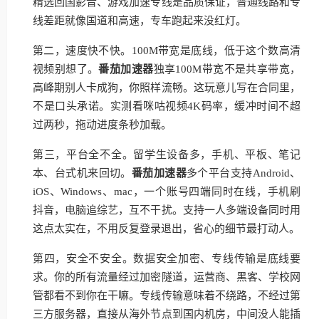
精选回国影音、游戏加速专线是品质保证，普通线路和专
线差距就像国道和高速，专车跑起来没红灯。
第二，速度快不快。100M带宽是底线，低于这个数高清
视频别想了。
番茄加速器
独享100M带宽不是共享带宽，
高峰期别人卡成狗，你照样流畅。这玩意儿写在合同里，
不是口头承诺。实测看咪咕视频4K码率，缓冲时间不超
过两秒，拖动进度条秒加载。
第三，平台全不全。留学生设备多，手机、平板、笔记
本、台式机来回切。
番茄加速器
多个平台支持Android、
iOS、Windows、mac，一个账号四端同时在线，手机刷
抖音，电脑追综艺，互不干扰。支持一人多端设备同时用
这点太实在，不用反复登录退出，省心的细节最打动人。
第四，安全不安全。数据安全加密、专线传输是底线要
求。你的所有流量经过加密隧道，运营商、黑客、学校网
管都看不到你在干嘛。专线传输意味着不绕路，不经过第
三方服务器，直接从海外节点到国内机房，中间没人能插