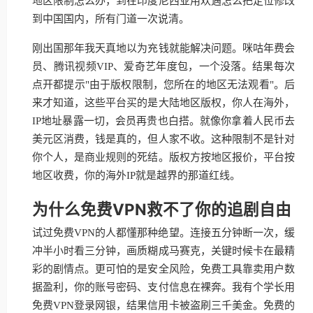
地区限制怎么办，到在印度尼西亚用欢遇怎么把定位修改
到中国国内，所有门道一次说清。
刚出国那年我天真地以为充钱就能解决问题。咪咕年费会
员、腾讯视频VIP、爱奇艺年度包，一个没落。结果每次
点开都提示"由于版权限制，您所在的地区无法观看"。后
来才知道，这些平台买的是大陆地区版权，你人在海外，
IP地址暴露一切，会员再贵也白搭。就像你拿着人民币去
美元区消费，钱是真的，但人家不收。这种限制不是针对
你个人，是商业规则的死结。版权方按地区报价，平台按
地区收费，你的海外IP就是越界的那道红线。
为什么免费VPN救不了你的追剧自由
试过免费VPN的人都懂那种绝望。连接五分钟断一次，缓
冲半小时看三分钟，画质糊成马赛克，关键时候卡在最精
彩的剧情点。更可怕的是安全风险，免费工具靠卖用户数
据盈利，你的账号密码、支付信息在裸奔。我有个学长用
免费VPN登录网银，结果信用卡被盗刷三千美金。免费的