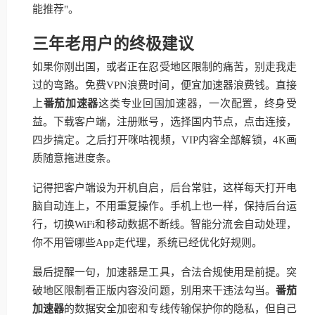
能推荐"。
三年老用户的终极建议
如果你刚出国，或者正在忍受地区限制的痛苦，别走我走
过的弯路。免费VPN浪费时间，便宜加速器浪费钱。直接
上
番茄加速器
这类专业回国加速器，一次配置，终身受
益。下载客户端，注册账号，选择国内节点，点击连接，
四步搞定。之后打开咪咕视频，VIP内容全部解锁，4K画
质随意拖进度条。
记得把客户端设为开机自启，后台常驻，这样每天打开电
脑自动连上，不用重复操作。手机上也一样，保持后台运
行，切换WiFi和移动数据不断线。智能分流会自动处理，
你不用管哪些App走代理，系统已经优化好规则。
最后提醒一句，加速器是工具，合法合规使用是前提。突
破地区限制看正版内容没问题，别用来干违法勾当。
番茄
加速器
的数据安全加密和专线传输保护你的隐私，但自己