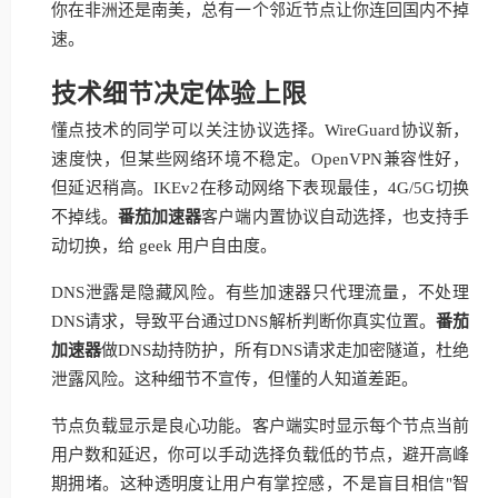
你在非洲还是南美，总有一个邻近节点让你连回国内不掉
速。
技术细节决定体验上限
懂点技术的同学可以关注协议选择。WireGuard协议新，
速度快，但某些网络环境不稳定。OpenVPN兼容性好，
但延迟稍高。IKEv2在移动网络下表现最佳，4G/5G切换
不掉线。
番茄加速器
客户端内置协议自动选择，也支持手
动切换，给 geek 用户自由度。
DNS泄露是隐藏风险。有些加速器只代理流量，不处理
DNS请求，导致平台通过DNS解析判断你真实位置。
番茄
加速器
做DNS劫持防护，所有DNS请求走加密隧道，杜绝
泄露风险。这种细节不宣传，但懂的人知道差距。
节点负载显示是良心功能。客户端实时显示每个节点当前
用户数和延迟，你可以手动选择负载低的节点，避开高峰
期拥堵。这种透明度让用户有掌控感，不是盲目相信"智