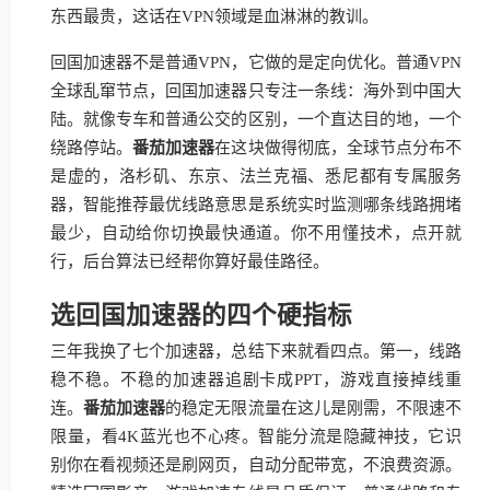
东西最贵，这话在VPN领域是血淋淋的教训。
回国加速器不是普通VPN，它做的是定向优化。普通VPN
全球乱窜节点，回国加速器只专注一条线：海外到中国大
陆。就像专车和普通公交的区别，一个直达目的地，一个
绕路停站。
番茄加速器
在这块做得彻底，全球节点分布不
是虚的，洛杉矶、东京、法兰克福、悉尼都有专属服务
器，智能推荐最优线路意思是系统实时监测哪条线路拥堵
最少，自动给你切换最快通道。你不用懂技术，点开就
行，后台算法已经帮你算好最佳路径。
选回国加速器的四个硬指标
三年我换了七个加速器，总结下来就看四点。第一，线路
稳不稳。不稳的加速器追剧卡成PPT，游戏直接掉线重
连。
番茄加速器
的稳定无限流量在这儿是刚需，不限速不
限量，看4K蓝光也不心疼。智能分流是隐藏神技，它识
别你在看视频还是刷网页，自动分配带宽，不浪费资源。