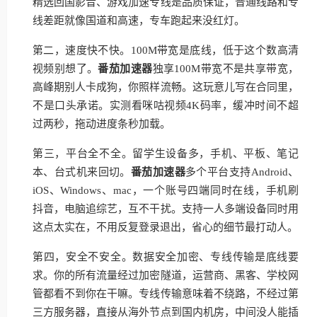
精选回国影音、游戏加速专线是品质保证，普通线路和专
线差距就像国道和高速，专车跑起来没红灯。
第二，速度快不快。100M带宽是底线，低于这个数高清
视频别想了。
番茄加速器
独享100M带宽不是共享带宽，
高峰期别人卡成狗，你照样流畅。这玩意儿写在合同里，
不是口头承诺。实测看咪咕视频4K码率，缓冲时间不超
过两秒，拖动进度条秒加载。
第三，平台全不全。留学生设备多，手机、平板、笔记
本、台式机来回切。
番茄加速器
多个平台支持Android、
iOS、Windows、mac，一个账号四端同时在线，手机刷
抖音，电脑追综艺，互不干扰。支持一人多端设备同时用
这点太实在，不用反复登录退出，省心的细节最打动人。
第四，安全不安全。数据安全加密、专线传输是底线要
求。你的所有流量经过加密隧道，运营商、黑客、学校网
管都看不到你在干嘛。专线传输意味着不绕路，不经过第
三方服务器，直接从海外节点到国内机房，中间没人能插