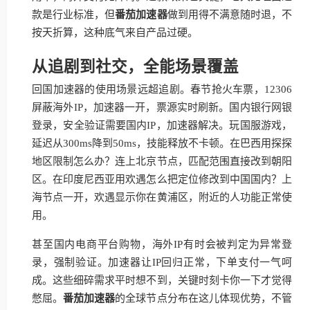
款是行业标准，但
番茄加速器
做到用得不满意随时退，不
按天折算，这种底气来自产品过硬。
从追剧到社交，全能场景覆盖
回国加速器的使用场景远超追剧。春节抢火车票，12306
屏蔽海外IP，加速器一开，票源实时刷新。国内银行网银
登录，安全验证需要国内IP，加速器解决。玩国服游戏，
延迟从300ms降到50ms，技能释放不卡顿。在巴西用探探
地区限制怎么办？连上北京节点，匹配范围直接改到朝阳
区。在印度尼西亚用欢遇怎么把定位修改到中国国内？上
海节点一开，欢遇显示你在黄浦区，附近的人功能正常使
用。
甚至国内电商平台购物，海外IP有时会被判定为异常登
录，强制验证。加速器让IP回归正常，下单支付一气呵
成。这些细碎需求平时想不到，关键时刻卡你一下才觉得
憋屈。
番茄加速器
的全球节点分布在这儿体现优势，不管