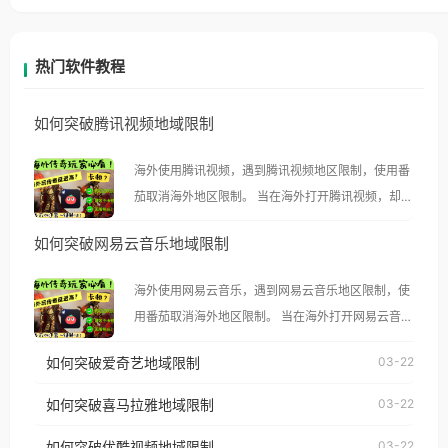
热门软件教程
如何突破腾讯视频地域限制
海外使用腾讯视频，遇到腾讯视频地区限制，使用番
茄取消海外地区限制。 当在海外打开腾讯视频，却突
然弹出“由于版权限制，您所在的地区无法播放”的提
如何突破网易云音乐地域限制
示语。 海外用户如香港、澳门、台湾、美国、加拿
大、澳大利亚、欧洲等国家和地区时，腾讯视频也会
海外使用网易云音乐，遇到网易云音乐地区限制，使
像其他音乐平台一样，出现地区及版权限制问题，且
用番茄取消海外地区限制。 当在海外打开网易云音
仅能在中国大陆地区播放。 遇到这个问题的朋友们，
乐，却突然弹出“由于版权限制，您所在的地区无法
使用番茄回国加速器，即可解决「海外用户收听腾讯
如何突破爱奇艺地域限制
03-22
播放”的提示语。 海外用户如香港、澳门、台湾、美
视频地区版权限制」的问题，无论人在香港、澳门、
国、加拿大、澳大利亚、欧洲等国家和地区时，网易
如何突破喜马拉雅地域限制
03-22
台湾、美国、加拿大、澳大利亚、欧洲等国家和地区
云音乐也会像其他音乐平台一样，出现地区及版权限
工作、留学、定居等，都可以使用，不再因地区和版
如何突破优酷视频地域限制
03-22
制问题，且仅能在中国大陆地区播放。 遇到这个问题