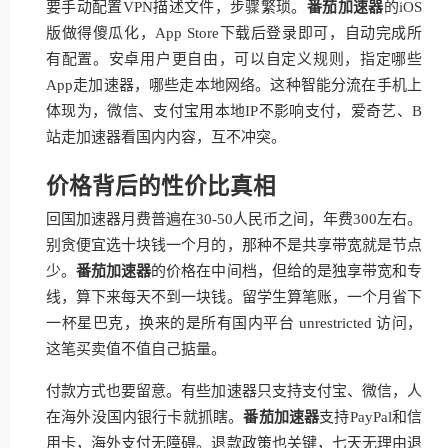
要手动配置VPN描述文件，步骤繁琐。
番茄加速器
的iOS
版做得傻瓜化，App Store下载后登录即可，自动完成所
有配置。安卓用户更自由，可以自定义规则，指定哪些
App走加速器，哪些走本地网络。这种智能分流在手机上
体现为，微信、支付宝用本地IP不影响支付，爱奇艺、B
站走加速器看国内内容，互不冲突。
价格背后的性价比真相
回国加速器月费普遍在30-50人民币之间，年费300左右。
别贪便宜选十块钱一个月的，那种不是共享带宽就是节点
少。
番茄加速器
的价格在中间档，但给的是独享带宽和专
线，算下来每天不到一块钱。留学生算笔账，一个月省下
一杯星巴克，换来的是所有国内平台 unrestricted 访问，
这笔买卖值不值自己掂量。
付款方式也要留意。有些加速器只支持支付宝、微信，人
在海外没国内银行卡就抓瞎。
番茄加速器
支持PayPal和信
用卡，海外支付无障碍。退款政策也关键，七天无理由退