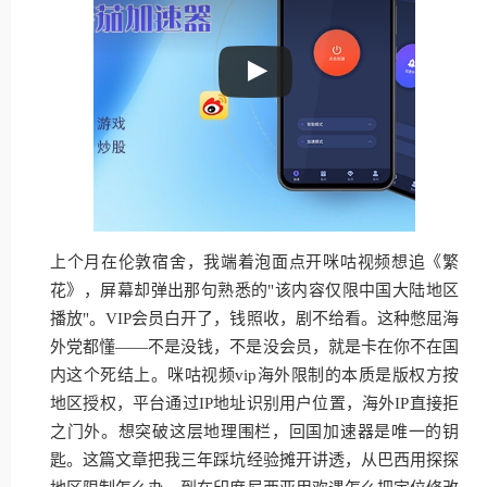
上个月在伦敦宿舍，我端着泡面点开咪咕视频想追《繁
花》，屏幕却弹出那句熟悉的"该内容仅限中国大陆地区
播放"。VIP会员白开了，钱照收，剧不给看。这种憋屈海
外党都懂——不是没钱，不是没会员，就是卡在你不在国
内这个死结上。咪咕视频vip海外限制的本质是版权方按
地区授权，平台通过IP地址识别用户位置，海外IP直接拒
之门外。想突破这层地理围栏，回国加速器是唯一的钥
匙。这篇文章把我三年踩坑经验摊开讲透，从巴西用探探