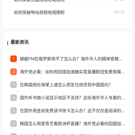
权限制所困扰。
的朋友们，使用番茄回国加速器，即可解决「海外用
如何突破咪咕视频地域限制
03-22
户收听网易云音乐地区版权限制」的问题，无论人在
香港、澳门、台湾、美国、加拿大、澳大利亚、欧洲
等国家和地区工作、留学、定居等，都可以使用，不
再因地区和版权限制所困扰。
最新资讯
蜻蜓FM在俄罗斯用不了怎么办？海外华人的精神食粮补给方案
1
海外党必看：如何用回国加速器实现直播欧冠免费观看？附影视音乐全攻略
2
在韩国用社保掌上通怎么把定位修改到中国国内？
3
国外听书旗小说显示地区不支持？这份海外华人专属的国内内容解锁指南请收好
4
在国外用连尚免费读书很卡怎么办？这不仅仅是阅读的烦恼
5
韩国怎么用爱奇艺看欧洲杯直播？海外党必看的回国加速全攻略
6