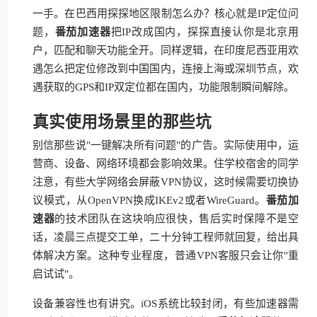
一手。在巴西用探探地区限制怎么办？核心就是IP定位问
题，
番茄加速器
把IP改成国内，探探直接认你是北京用
户，匹配和聊天功能全开。同样逻辑，在印度尼西亚用欢
遇怎么把定位修改到中国国内，连接上海或深圳节点，欢
遇获取的GPS和IP双定位都在国内，功能限制瞬间解除。
真实使用场景里的那些坑
别信那些说"一键解决所有问题"的广告。实际使用中，运
营商、设备、网络环境都会影响效果。住学校宿舍的同学
注意，有些大学网络会屏蔽VPN协议，这时候需要切换协
议模式，从OpenVPN换成IKEv2或者WireGuard。
番茄加
速器
的技术团队在这块响应很快，售后实时保障不是空
话，凌晨三点提交工单，二十分钟工程师就回复，给出具
体解决方案。这种专业程度，普通VPN客服只会让你"重
启试试"。
设备兼容性也有讲究。iOS系统比较封闭，有些加速器需