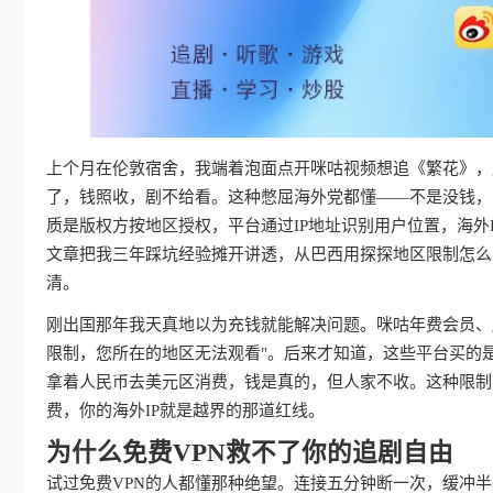
上个月在伦敦宿舍，我端着泡面点开咪咕视频想追《繁花》，屏
了，钱照收，剧不给看。这种憋屈海外党都懂——不是没钱，
质是版权方按地区授权，平台通过IP地址识别用户位置，海外
文章把我三年踩坑经验摊开讲透，从巴西用探探地区限制怎么
清。
刚出国那年我天真地以为充钱就能解决问题。咪咕年费会员、
限制，您所在的地区无法观看"。后来才知道，这些平台买的
拿着人民币去美元区消费，钱是真的，但人家不收。这种限制
费，你的海外IP就是越界的那道红线。
为什么免费VPN救不了你的追剧自由
试过免费VPN的人都懂那种绝望。连接五分钟断一次，缓冲