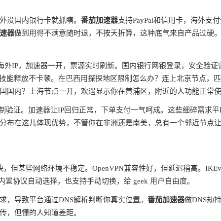
外没国内银行卡就抓瞎。
番茄加速器
支持PayPal和信用卡，海外支
速器
做到用得不满意随时退，不按天折算，这种底气来自产品过硬
蔽海外IP，加速器一开，票源实时刷新。国内银行网银登录，安全验证
ms，技能释放不卡顿。在巴西用探探地区限制怎么办？连上北京节点，
国国内？上海节点一开，欢遇显示你在黄浦区，附近的人功能正常
制验证。加速器让IP回归正常，下单支付一气呵成。这些细碎需求平
分布在这儿体现优势，不管你在非洲还是南美，总有一个邻近节点
快，但某些网络环境不稳定。OpenVPN兼容性好，但延迟稍高。IKEv
内置协议自动选择，也支持手动切换，给 geek 用户自由度。
请求，导致平台通过DNS解析判断你真实位置。
番茄加速器
做DNS劫
宣传，但懂的人知道差距。