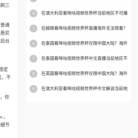
可播放？这篇指南帮你解决所有海外观赛难题
盗刷三
洲等国家和地区工作、留
在澳大利亚看咪咕视频世界杯当前地区不可播
4
学、定居等，都可以使用，
放？海外党体育观赛终极指南
不再因地区和版权限制所困
和普通
在越南看咪咕视频世界杯直播海外无法观看？
5
扰。
、悉尼
这份海外观赛终极指南帮你搞定
，后台
在泰国看咪咕视频世界杯仅限中国大陆？海外
6
党看球追剧的终极破局指南
在泰国看咪咕视频世界杯中文直播当前地区不
7
可播放？海外党体育观赛终极指南
稳定
在英国看咪咕视频世界杯仅限中国大陆？海外
8
宽，不
党体育观赛终极指南
在澳大利亚看咪咕视频世界杯中文解说当前地
9
区不可播放？这篇指南帮你搞定所有海外体育
狗，你
直播限制
ac，
的细节