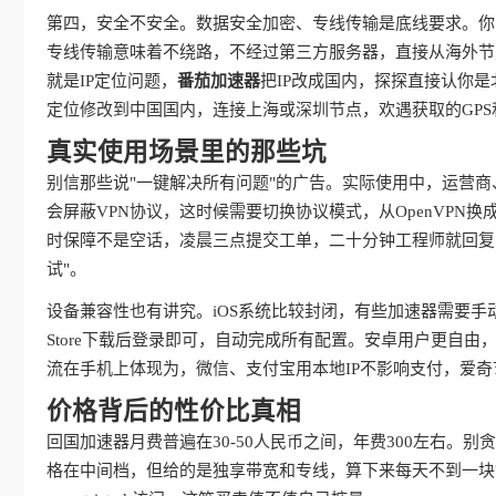
第四，安全不安全。数据安全加密、专线传输是底线要求。你
专线传输意味着不绕路，不经过第三方服务器，直接从海外节
就是IP定位问题，
番茄加速器
把IP改成国内，探探直接认你
定位修改到中国国内，连接上海或深圳节点，欢遇获取的GPS
真实使用场景里的那些坑
别信那些说"一键解决所有问题"的广告。实际使用中，运营
会屏蔽VPN协议，这时候需要切换协议模式，从OpenVPN换成IKE
时保障不是空话，凌晨三点提交工单，二十分钟工程师就回复
试"。
设备兼容性也有讲究。iOS系统比较封闭，有些加速器需要手
Store下载后登录即可，自动完成所有配置。安卓用户更自
流在手机上体现为，微信、支付宝用本地IP不影响支付，爱
价格背后的性价比真相
回国加速器月费普遍在30-50人民币之间，年费300左右。
格在中间档，但给的是独享带宽和专线，算下来每天不到一块