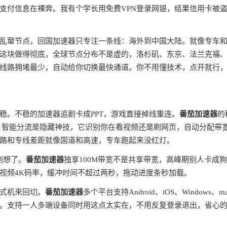
支付信息在裸奔。我有个学长用免费VPN登录网银，结果信用卡被
全球乱窜节点，回国加速器只专注一条线：海外到中国大陆。就像专车
这块做得彻底，全球节点分布不是虚的，洛杉矶、东京、法兰克福
线路拥堵最少，自动给你切换最快通道。你不用懂技术，点开就行
稳。不稳的加速器追剧卡成PPT，游戏直接掉线重连。
番茄加速器
的
。智能分流是隐藏神技，它识别你在看视频还是刷网页，自动分配带
路和专线差距就像国道和高速，专车跑起来没红灯。
别想了。
番茄加速器
独享100M带宽不是共享带宽，高峰期别人卡成
视频4K码率，缓冲时间不超过两秒，拖动进度条秒加载。
式机来回切。
番茄加速器
多个平台支持Android、iOS、Windows、m
。支持一人多端设备同时用这点太实在，不用反复登录退出，省心