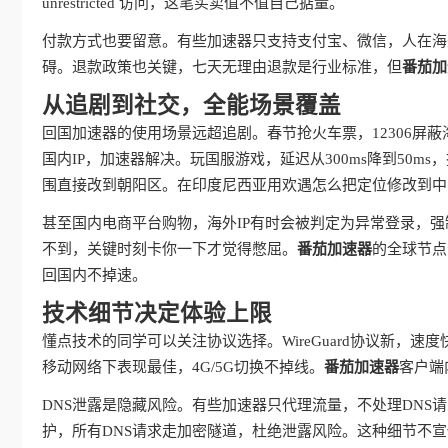
unrestricted 访问，这笔买卖值不值自己掂量。
付款方式也要留意。有些加速器只支持支付宝、微信，人在海
碍。退款政策也关键，七天无理由退款是行业标准，但
番茄加
从追剧到社交，全能场景覆盖
回国加速器的使用场景远超追剧。春节抢火车票，12306屏
国内IP，加速器解决。玩国服游戏，延迟从300ms降到50
围直接改到朝阳区。在印度尼西亚用欢遇怎么把定位修改到中
甚至国内电商平台购物，海外IP有时会被判定为异常登录，强
不到，关键时刻卡你一下才觉得憋屈。
番茄加速器
的全球节点
回国内不掉速。
技术细节决定体验上限
懂点技术的同学可以关注协议选择。WireGuard协议新，速度
移动网络下表现最佳，4G/5G切换不掉线。
番茄加速器
客户端
DNS泄露是隐藏风险。有些加速器只代理流量，不处理DNS
护，所有DNS请求走加密隧道，杜绝泄露风险。这种细节不