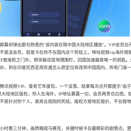
幕却弹出那句熟悉的"该内容仅限中国大陆地区播放"。VIP会员白
不是没会员，就是卡在你不在国内这个死结上。咪咕视频vip海外限
IP直接拒之门外。想突破这层地理围栏，回国加速器是唯一的钥匙。
办，到在印度尼西亚用欢遇怎么把定位修改到中国国内，所有门道
腾讯视频VIP、爱奇艺年度包，一个没落。结果每次点开都提示"由
是大陆地区版权，你人在海外，IP地址暴露一切，会员再贵也白搭。
不是针对你个人，是商业规则的死结。版权方按地区报价，平台按
半小时看三分钟，画质糊成马赛克，关键时候卡在最精彩的剧情点。