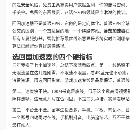
的是安全风险，免费工具靠卖用户数据盈利，你的账号密码、
千美金。免费的东西最贵，这话在VPN领域是血淋淋的教训。
回国加速器不是普通VPN，它做的是定向优化。普通VPN
公交的区别，一个直达目的地，一个绕路停站。
番茄加速器
在
都有专属服务器，智能推荐最优线路意思是系统实时监测哪条
算法已经帮你算好最佳路径。
选回国加速器的四个硬指标
三年我换了七个加速器，总结下来就看四点。第一，线路稳不
无限流量在这儿是刚需，不限速不限量，看4K蓝光也不心疼
浪费资源。精选回国影音、游戏加速专线是品质保证，普通线
第二，速度快不快。100M带宽是底线，低于这个数高清视频
照样流畅。这玩意儿写在合同里，不是口头承诺。实测看咪咕
第三，平台全不全。留学生设备多，手机、平板、笔记本、台
一个账号四端同时在线，手机刷抖音，电脑追综艺，互不干扰
最打动人。