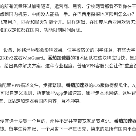
的所有流量经过加密隧道，运营商、黑客、学校网管都看不到你在
点到国内机房，中间没人能插一手。在巴西用探探地区限制怎么办
是北京用户，匹配和聊天功能全开。同样逻辑，在印度尼西亚用欢遇怎
和IP双定位都在国内，功能限制瞬间解除。
商、设备、网络环境都会影响效果。住学校宿舍的同学注意，有些大学
v2或者WireGuard。
番茄加速器
的技术团队在这块响应很快，售
，给出具体解决方案。这种专业程度，普通VPN客服只会让你"重启
动配置VPN描述文件，步骤繁琐。
番茄加速器
的iOS版做得傻瓜化，A
由，可以自定义规则，指定哪些App走加速器，哪些走本地网络。这种
奇艺、B站走加速器看国内内容，互不冲突。
别贪便宜选十块钱一个月的，那种不是共享带宽就是节点少。
番茄加速
钱。留学生算笔账，一个月省下一杯星巴克，换来的是所有国内平