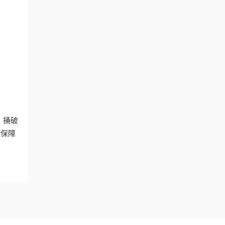
。捅破
后保障