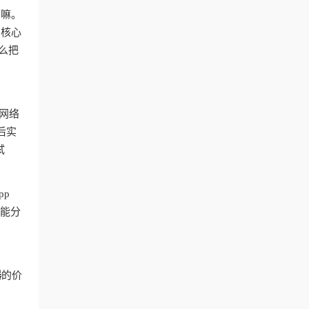
干嘛。
？核心
么把
网络
后实
试
pp
智能分
器
的价
台