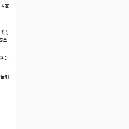
透明度
这类专
容全
和移动
安全加