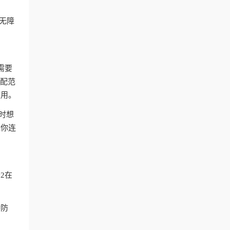
付无障
。
需要
匹配范
使用。
时想
让你连
2在
持防