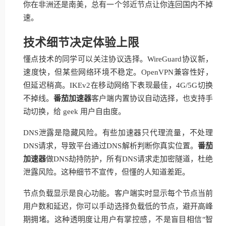
你在非洲还是南美，总有一个邻近节点让你连回国内不掉
速。
技术细节决定体验上限
懂点技术的同学可以关注协议选择。WireGuard协议新，
速度快，但某些网络环境不稳定。OpenVPN兼容性好，
但延迟稍高。IKEv2在移动网络下表现最佳，4G/5G切换
不掉线。
番茄加速器
客户端内置协议自动选择，也支持手
动切换，给 geek 用户自由度。
DNS泄露是隐藏风险。有些加速器只代理流量，不处理
DNS请求，导致平台通过DNS解析判断你真实位置。
番茄
加速器
做DNS劫持防护，所有DNS请求走加密隧道，杜绝
泄露风险。这种细节不宣传，但懂的人知道差距。
节点负载显示是良心功能。客户端实时显示每个节点当前
用户数和延迟，你可以手动选择负载低的节点，避开高峰
期拥堵。这种透明度让用户有掌控感，不是盲目相信"智