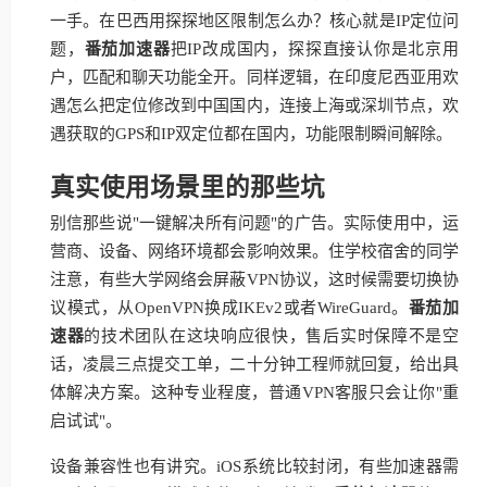
一手。在巴西用探探地区限制怎么办？核心就是IP定位问
题，
番茄加速器
把IP改成国内，探探直接认你是北京用
户，匹配和聊天功能全开。同样逻辑，在印度尼西亚用欢
遇怎么把定位修改到中国国内，连接上海或深圳节点，欢
遇获取的GPS和IP双定位都在国内，功能限制瞬间解除。
真实使用场景里的那些坑
别信那些说"一键解决所有问题"的广告。实际使用中，运
营商、设备、网络环境都会影响效果。住学校宿舍的同学
注意，有些大学网络会屏蔽VPN协议，这时候需要切换协
议模式，从OpenVPN换成IKEv2或者WireGuard。
番茄加
速器
的技术团队在这块响应很快，售后实时保障不是空
话，凌晨三点提交工单，二十分钟工程师就回复，给出具
体解决方案。这种专业程度，普通VPN客服只会让你"重
启试试"。
设备兼容性也有讲究。iOS系统比较封闭，有些加速器需