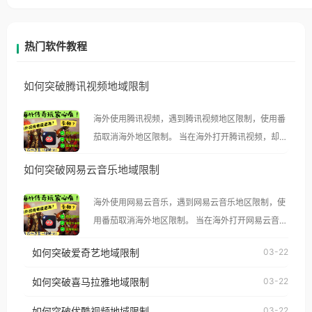
热门软件教程
如何突破腾讯视频地域限制
海外使用腾讯视频，遇到腾讯视频地区限制，使用番
茄取消海外地区限制。 当在海外打开腾讯视频，却突
然弹出“由于版权限制，您所在的地区无法播放”的提
如何突破网易云音乐地域限制
示语。 海外用户如香港、澳门、台湾、美国、加拿
大、澳大利亚、欧洲等国家和地区时，腾讯视频也会
海外使用网易云音乐，遇到网易云音乐地区限制，使
像其他音乐平台一样，出现地区及版权限制问题，且
用番茄取消海外地区限制。 当在海外打开网易云音
仅能在中国大陆地区播放。 遇到这个问题的朋友们，
乐，却突然弹出“由于版权限制，您所在的地区无法
使用番茄回国加速器，即可解决「海外用户收听腾讯
如何突破爱奇艺地域限制
03-22
播放”的提示语。 海外用户如香港、澳门、台湾、美
视频地区版权限制」的问题，无论人在香港、澳门、
国、加拿大、澳大利亚、欧洲等国家和地区时，网易
如何突破喜马拉雅地域限制
03-22
台湾、美国、加拿大、澳大利亚、欧洲等国家和地区
云音乐也会像其他音乐平台一样，出现地区及版权限
工作、留学、定居等，都可以使用，不再因地区和版
如何突破优酷视频地域限制
03-22
制问题，且仅能在中国大陆地区播放。 遇到这个问题