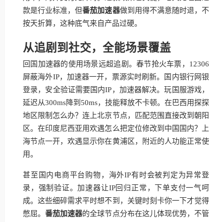
款是行业标准，但
番茄加速器
做到用得不满意随时退，不
按天折算，这种底气来自产品过硬。
从追剧到社交，全能场景覆盖
回国加速器的使用场景远超追剧。春节抢火车票，12306
屏蔽海外IP，加速器一开，票源实时刷新。国内银行网银
登录，安全验证需要国内IP，加速器解决。玩国服游戏，
延迟从300ms降到50ms，技能释放不卡顿。在巴西用探探
地区限制怎么办？连上北京节点，匹配范围直接改到朝阳
区。在印度尼西亚用欢遇怎么把定位修改到中国国内？上
海节点一开，欢遇显示你在黄浦区，附近的人功能正常使
用。
甚至国内电商平台购物，海外IP有时会被判定为异常登
录，强制验证。加速器让IP回归正常，下单支付一气呵
成。这些细碎需求平时想不到，关键时刻卡你一下才觉得
憋屈。
番茄加速器
的全球节点分布在这儿体现优势，不管