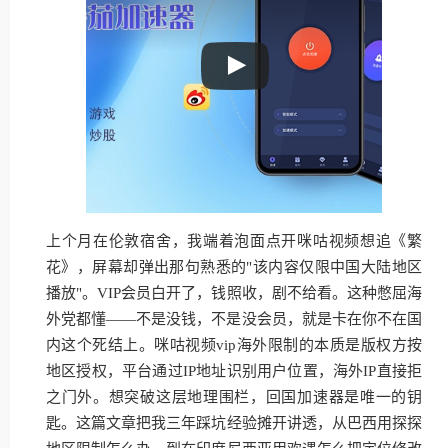
上个月在伦敦宿舍，我端着泡面点开咪咕视频想追《繁
花》，屏幕却弹出那句熟悉的"该内容仅限中国大陆地区
播放"。VIP会员白开了，钱照收，剧不给看。这种憋屈海
外党都懂——不是没钱，不是没会员，就是卡在你不在国
内这个死结上。咪咕视频vip海外限制的本质是版权方按
地区授权，平台通过IP地址识别用户位置，海外IP直接拒
之门外。想突破这层地理围栏，回国加速器是唯一的钥
匙。这篇文章把我三年踩坑经验摊开讲透，从巴西用探探