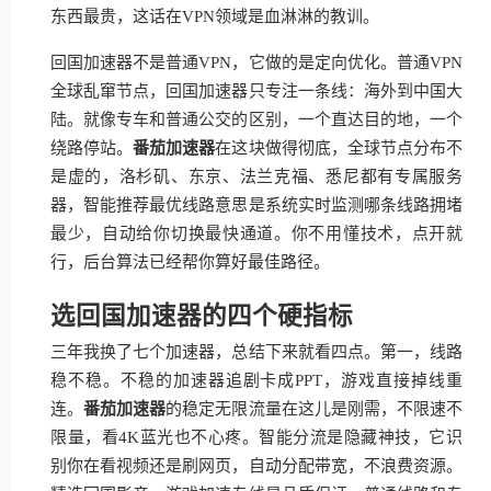
东西最贵，这话在VPN领域是血淋淋的教训。
回国加速器不是普通VPN，它做的是定向优化。普通VPN
全球乱窜节点，回国加速器只专注一条线：海外到中国大
陆。就像专车和普通公交的区别，一个直达目的地，一个
绕路停站。
番茄加速器
在这块做得彻底，全球节点分布不
是虚的，洛杉矶、东京、法兰克福、悉尼都有专属服务
器，智能推荐最优线路意思是系统实时监测哪条线路拥堵
最少，自动给你切换最快通道。你不用懂技术，点开就
行，后台算法已经帮你算好最佳路径。
选回国加速器的四个硬指标
三年我换了七个加速器，总结下来就看四点。第一，线路
稳不稳。不稳的加速器追剧卡成PPT，游戏直接掉线重
连。
番茄加速器
的稳定无限流量在这儿是刚需，不限速不
限量，看4K蓝光也不心疼。智能分流是隐藏神技，它识
别你在看视频还是刷网页，自动分配带宽，不浪费资源。