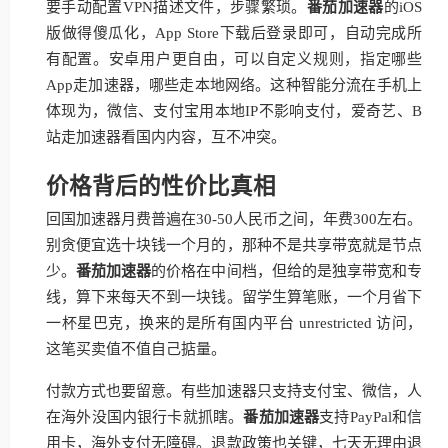
要手动配置VPN描述文件，步骤繁琐。
番茄加速器
的iOS
版做得傻瓜化，App Store下载后登录即可，自动完成所
有配置。安卓用户更自由，可以自定义规则，指定哪些
App走加速器，哪些走本地网络。这种智能分流在手机上
体现为，微信、支付宝用本地IP不影响支付，爱奇艺、B
站走加速器看国内内容，互不冲突。
价格背后的性价比真相
回国加速器月费普遍在30-50人民币之间，年费300左右。
别贪便宜选十块钱一个月的，那种不是共享带宽就是节点
少。
番茄加速器
的价格在中间档，但给的是独享带宽和专
线，算下来每天不到一块钱。留学生算笔账，一个月省下
一杯星巴克，换来的是所有国内平台 unrestricted 访问，
这笔买卖值不值自己掂量。
付款方式也要留意。有些加速器只支持支付宝、微信，人
在海外没国内银行卡就抓瞎。
番茄加速器
支持PayPal和信
用卡，海外支付无障碍。退款政策也关键，七天无理由退