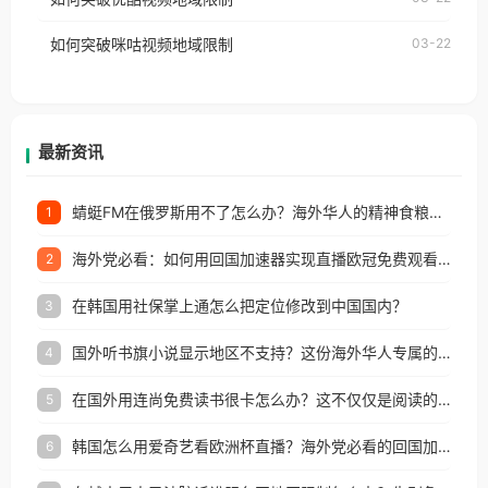
权限制所困扰。
的朋友们，使用番茄回国加速器，即可解决「海外用
如何突破咪咕视频地域限制
03-22
户收听网易云音乐地区版权限制」的问题，无论人在
香港、澳门、台湾、美国、加拿大、澳大利亚、欧洲
等国家和地区工作、留学、定居等，都可以使用，不
再因地区和版权限制所困扰。
最新资讯
蜻蜓FM在俄罗斯用不了怎么办？海外华人的精神食粮补给方案
1
海外党必看：如何用回国加速器实现直播欧冠免费观看？附影视音乐全攻略
2
在韩国用社保掌上通怎么把定位修改到中国国内？
3
国外听书旗小说显示地区不支持？这份海外华人专属的国内内容解锁指南请收好
4
在国外用连尚免费读书很卡怎么办？这不仅仅是阅读的烦恼
5
韩国怎么用爱奇艺看欧洲杯直播？海外党必看的回国加速全攻略
6