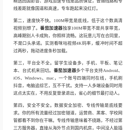
精选回国影音、游戏加速专线是品质保证，普通线路和专
线差距就像国道和高速，专车跑起来没红灯。
第二，速度快不快。100M带宽是底线，低于这个数高清
视频别想了。
番茄加速器
独享100M带宽不是共享带宽，
高峰期别人卡成狗，你照样流畅。这玩意儿写在合同里，
不是口头承诺。实测看咪咕视频4K码率，缓冲时间不超
过两秒，拖动进度条秒加载。
第三，平台全不全。留学生设备多，手机、平板、笔记
本、台式机来回切。
番茄加速器
多个平台支持Android、
iOS、Windows、mac，一个账号四端同时在线，手机刷
抖音，电脑追综艺，互不干扰。支持一人多端设备同时用
这点太实在，不用反复登录退出，省心的细节最打动人。
第四，安全不安全。数据安全加密、专线传输是底线要
求。你的所有流量经过加密隧道，运营商、黑客、学校网
管都看不到你在干嘛。专线传输意味着不绕路，不经过第
三方服务器，直接从海外节点到国内机房，中间没人能插