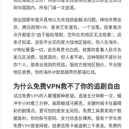
地区限制怎么办，到在印度尼西亚用欢遇怎么把定位修改
到中国国内，所有门道一次说清。
刚出国那年我天真地以为充钱就能解决问题。咪咕年费会
员、腾讯视频VIP、爱奇艺年度包，一个没落。结果每次
点开都提示"由于版权限制，您所在的地区无法观看"。后
来才知道，这些平台买的是大陆地区版权，你人在海外，
IP地址暴露一切，会员再贵也白搭。就像你拿着人民币去
美元区消费，钱是真的，但人家不收。这种限制不是针对
你个人，是商业规则的死结。版权方按地区报价，平台按
地区收费，你的海外IP就是越界的那道红线。
为什么免费VPN救不了你的追剧自由
试过免费VPN的人都懂那种绝望。连接五分钟断一次，缓
冲半小时看三分钟，画质糊成马赛克，关键时候卡在最精
彩的剧情点。更可怕的是安全风险，免费工具靠卖用户数
据盈利，你的账号密码、支付信息在裸奔。我有个学长用
免费VPN登录网银，结果信用卡被盗刷三千美金。免费的