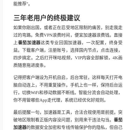
能推荐"。
三年老用户的终极建议
如果你刚出国，或者正在忍受地区限制的痛苦，别走我走
过的弯路。免费VPN浪费时间，便宜加速器浪费钱。直接
上
番茄加速器
这类专业回国加速器，一次配置，终身受
益。下载客户端，注册账号，选择国内节点，点击连接，
四步搞定。之后打开咪咕视频，VIP内容全部解锁，4K画
质随意拖进度条。
记得把客户端设为开机自启，后台常驻，这样每天打开电
脑自动连上，不用重复操作。手机上也一样，保持后台运
行，切换WiFi和移动数据不断线。智能分流会自动处理，
你不用管哪些App走代理，系统已经优化好规则。
最后提醒一句，加速器是工具，合法合规使用是前提。突
破地区限制看正版内容没问题，别用来干违法勾当。
番茄
加速器
的数据安全加密和专线传输保护你的隐私，但自己