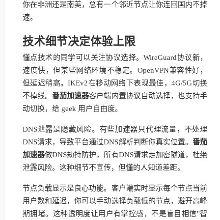
你在非洲还是南美，总有一个邻近节点让你连回国内不掉
速。
技术细节决定体验上限
懂点技术的同学可以关注协议选择。WireGuard协议新，
速度快，但某些网络环境不稳定。OpenVPN兼容性好，
但延迟稍高。IKEv2在移动网络下表现最佳，4G/5G切换
不掉线。
番茄加速器
客户端内置协议自动选择，也支持手
动切换，给 geek 用户自由度。
DNS泄露是隐藏风险。有些加速器只代理流量，不处理
DNS请求，导致平台通过DNS解析判断你真实位置。
番茄
加速器
做DNS劫持防护，所有DNS请求走加密隧道，杜绝
泄露风险。这种细节不宣传，但懂的人知道差距。
节点负载显示是良心功能。客户端实时显示每个节点当前
用户数和延迟，你可以手动选择负载低的节点，避开高峰
期拥堵。这种透明度让用户有掌控感，不是盲目相信"智