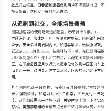
款是行业标准，但
番茄加速器
做到用得不满意随时退，不
按天折算，这种底气来自产品过硬。
从追剧到社交，全能场景覆盖
回国加速器的使用场景远超追剧。春节抢火车票，12306
屏蔽海外IP，加速器一开，票源实时刷新。国内银行网银
登录，安全验证需要国内IP，加速器解决。玩国服游戏，
延迟从300ms降到50ms，技能释放不卡顿。在巴西用探探
地区限制怎么办？连上北京节点，匹配范围直接改到朝阳
区。在印度尼西亚用欢遇怎么把定位修改到中国国内？上
海节点一开，欢遇显示你在黄浦区，附近的人功能正常使
用。
甚至国内电商平台购物，海外IP有时会被判定为异常登
录，强制验证。加速器让IP回归正常，下单支付一气呵
成。这些细碎需求平时想不到，关键时刻卡你一下才觉得
憋屈。
番茄加速器
的全球节点分布在这儿体现优势，不管