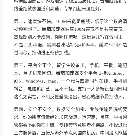
精选回国影音、游戏加速专线是品质保证，普通线路和专
线差距就像国道和高速，专车跑起来没红灯。
第二，速度快不快。100M带宽是底线，低于这个数高清
视频别想了。
番茄加速器
独享100M带宽不是共享带宽，
高峰期别人卡成狗，你照样流畅。这玩意儿写在合同里，
不是口头承诺。实测看咪咕视频4K码率，缓冲时间不超
过两秒，拖动进度条秒加载。
第三，平台全不全。留学生设备多，手机、平板、笔记
本、台式机来回切。
番茄加速器
多个平台支持Android、
iOS、Windows、mac，一个账号四端同时在线，手机刷
抖音，电脑追综艺，互不干扰。支持一人多端设备同时用
这点太实在，不用反复登录退出，省心的细节最打动人。
第四，安全不安全。数据安全加密、专线传输是底线要
求。你的所有流量经过加密隧道，运营商、黑客、学校网
管都看不到你在干嘛。专线传输意味着不绕路，不经过第
三方服务器，直接从海外节点到国内机房，中间没人能插