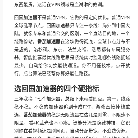
东西最贵，这话在VPN领域是血淋淋的教训。
回国加速器不是普通VPN，它做的是定向优化。普通VPN
全球乱窜节点，回国加速器只专注一条线：海外到中国大
陆。就像专车和普通公交的区别，一个直达目的地，一个
绕路停站。
番茄加速器
在这块做得彻底，全球节点分布不
是虚的，洛杉矶、东京、法兰克福、悉尼都有专属服务
器，智能推荐最优线路意思是系统实时监测哪条线路拥堵
最少，自动给你切换最快通道。你不用懂技术，点开就
行，后台算法已经帮你算好最佳路径。
选回国加速器的四个硬指标
三年我换了七个加速器，总结下来就看四点。第一，线路
稳不稳。不稳的加速器追剧卡成PPT，游戏直接掉线重
连。
番茄加速器
的稳定无限流量在这儿是刚需，不限速不
限量，看4K蓝光也不心疼。智能分流是隐藏神技，它识
别你在看视频还是刷网页，自动分配带宽，不浪费资源。