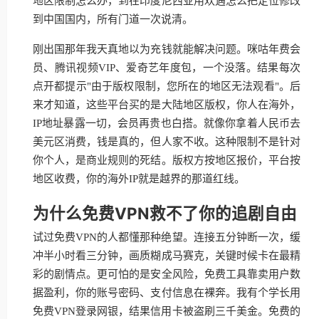
地区限制怎么办，到在印度尼西亚用欢遇怎么把定位修改
到中国国内，所有门道一次说清。
刚出国那年我天真地以为充钱就能解决问题。咪咕年费会
员、腾讯视频VIP、爱奇艺年度包，一个没落。结果每次
点开都提示"由于版权限制，您所在的地区无法观看"。后
来才知道，这些平台买的是大陆地区版权，你人在海外，
IP地址暴露一切，会员再贵也白搭。就像你拿着人民币去
美元区消费，钱是真的，但人家不收。这种限制不是针对
你个人，是商业规则的死结。版权方按地区报价，平台按
地区收费，你的海外IP就是越界的那道红线。
为什么免费VPN救不了你的追剧自由
试过免费VPN的人都懂那种绝望。连接五分钟断一次，缓
冲半小时看三分钟，画质糊成马赛克，关键时候卡在最精
彩的剧情点。更可怕的是安全风险，免费工具靠卖用户数
据盈利，你的账号密码、支付信息在裸奔。我有个学长用
免费VPN登录网银，结果信用卡被盗刷三千美金。免费的