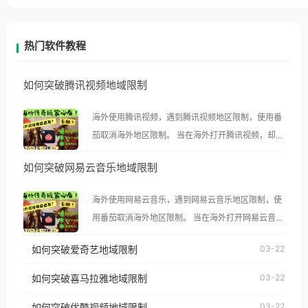
热门软件教程
如何突破腾讯视频地域限制
海外使用腾讯视频，遇到腾讯视频地区限制，使用番
茄取消海外地区限制。 当在海外打开腾讯视频，却突
然弹出“由于版权限制，您所在的地区无法播放”的提
如何突破网易云音乐地域限制
示语。 海外用户如香港、澳门、台湾、美国、加拿
大、澳大利亚、欧洲等国家和地区时，腾讯视频也会
海外使用网易云音乐，遇到网易云音乐地区限制，使
像其他音乐平台一样，出现地区及版权限制问题，且
用番茄取消海外地区限制。 当在海外打开网易云音
仅能在中国大陆地区播放。 遇到这个问题的朋友们，
乐，却突然弹出“由于版权限制，您所在的地区无法
使用番茄回国加速器，即可解决「海外用户收听腾讯
如何突破爱奇艺地域限制
03-22
播放”的提示语。 海外用户如香港、澳门、台湾、美
视频地区版权限制」的问题，无论人在香港、澳门、
国、加拿大、澳大利亚、欧洲等国家和地区时，网易
如何突破喜马拉雅地域限制
03-22
台湾、美国、加拿大、澳大利亚、欧洲等国家和地区
云音乐也会像其他音乐平台一样，出现地区及版权限
工作、留学、定居等，都可以使用，不再因地区和版
如何突破优酷视频地域限制
03-22
制问题，且仅能在中国大陆地区播放。 遇到这个问题