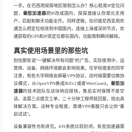
一手。在巴西用探探地区限制怎么办？核心就是IP定位问
题，
番茄加速器
把IP改成国内，探探直接认你是北京用
户，匹配和聊天功能全开。同样逻辑，在印度尼西亚用欢
遇怎么把定位修改到中国国内，连接上海或深圳节点，欢
遇获取的GPS和IP双定位都在国内，功能限制瞬间解除。
真实使用场景里的那些坑
别信那些说"一键解决所有问题"的广告。实际使用中，运
营商、设备、网络环境都会影响效果。住学校宿舍的同学
注意，有些大学网络会屏蔽VPN协议，这时候需要切换协
议模式，从OpenVPN换成IKEv2或者WireGuard。
番茄加
速器
的技术团队在这块响应很快，售后实时保障不是空
话，凌晨三点提交工单，二十分钟工程师就回复，给出具
体解决方案。这种专业程度，普通VPN客服只会让你"重
启试试"。
设备兼容性也有讲究。iOS系统比较封闭，有些加速器需