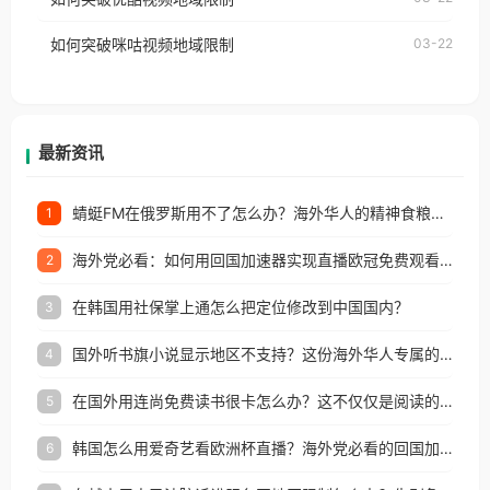
权限制所困扰。
的朋友们，使用番茄回国加速器，即可解决「海外用
如何突破咪咕视频地域限制
03-22
户收听网易云音乐地区版权限制」的问题，无论人在
香港、澳门、台湾、美国、加拿大、澳大利亚、欧洲
等国家和地区工作、留学、定居等，都可以使用，不
再因地区和版权限制所困扰。
最新资讯
蜻蜓FM在俄罗斯用不了怎么办？海外华人的精神食粮补给方案
1
海外党必看：如何用回国加速器实现直播欧冠免费观看？附影视音乐全攻略
2
在韩国用社保掌上通怎么把定位修改到中国国内？
3
国外听书旗小说显示地区不支持？这份海外华人专属的国内内容解锁指南请收好
4
在国外用连尚免费读书很卡怎么办？这不仅仅是阅读的烦恼
5
韩国怎么用爱奇艺看欧洲杯直播？海外党必看的回国加速全攻略
6