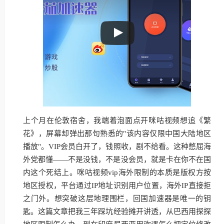
上个月在伦敦宿舍，我端着泡面点开咪咕视频想追《繁
花》，屏幕却弹出那句熟悉的"该内容仅限中国大陆地区
播放"。VIP会员白开了，钱照收，剧不给看。这种憋屈海
外党都懂——不是没钱，不是没会员，就是卡在你不在国
内这个死结上。咪咕视频vip海外限制的本质是版权方按
地区授权，平台通过IP地址识别用户位置，海外IP直接拒
之门外。想突破这层地理围栏，回国加速器是唯一的钥
匙。这篇文章把我三年踩坑经验摊开讲透，从巴西用探探