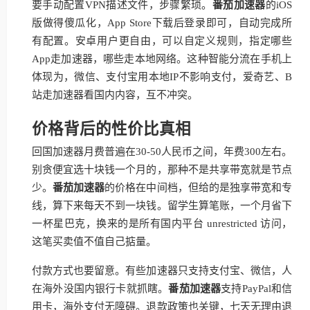
要手动配置VPN描述文件，步骤繁琐。
番茄加速器
的iOS
版做得傻瓜化，App Store下载后登录即可，自动完成所
有配置。安卓用户更自由，可以自定义规则，指定哪些
App走加速器，哪些走本地网络。这种智能分流在手机上
体现为，微信、支付宝用本地IP不影响支付，爱奇艺、B
站走加速器看国内内容，互不冲突。
价格背后的性价比真相
回国加速器月费普遍在30-50人民币之间，年费300左右。
别贪便宜选十块钱一个月的，那种不是共享带宽就是节点
少。
番茄加速器
的价格在中间档，但给的是独享带宽和专
线，算下来每天不到一块钱。留学生算笔账，一个月省下
一杯星巴克，换来的是所有国内平台 unrestricted 访问，
这笔买卖值不值自己掂量。
付款方式也要留意。有些加速器只支持支付宝、微信，人
在海外没国内银行卡就抓瞎。
番茄加速器
支持PayPal和信
用卡，海外支付无障碍。退款政策也关键，七天无理由退