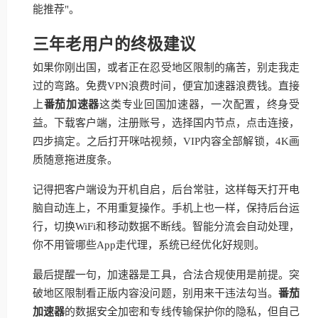
能推荐"。
三年老用户的终极建议
如果你刚出国，或者正在忍受地区限制的痛苦，别走我走
过的弯路。免费VPN浪费时间，便宜加速器浪费钱。直接
上
番茄加速器
这类专业回国加速器，一次配置，终身受
益。下载客户端，注册账号，选择国内节点，点击连接，
四步搞定。之后打开咪咕视频，VIP内容全部解锁，4K画
质随意拖进度条。
记得把客户端设为开机自启，后台常驻，这样每天打开电
脑自动连上，不用重复操作。手机上也一样，保持后台运
行，切换WiFi和移动数据不断线。智能分流会自动处理，
你不用管哪些App走代理，系统已经优化好规则。
最后提醒一句，加速器是工具，合法合规使用是前提。突
破地区限制看正版内容没问题，别用来干违法勾当。
番茄
加速器
的数据安全加密和专线传输保护你的隐私，但自己