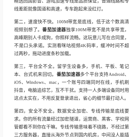
精选回国影音、游戏加速专线是品质保证，普通线路和专
线差距就像国道和高速，专车跑起来没红灯。
第二，速度快不快。100M带宽是底线，低于这个数高清
视频别想了。
番茄加速器
独享100M带宽不是共享带宽，
高峰期别人卡成狗，你照样流畅。这玩意儿写在合同里，
不是口头承诺。实测看咪咕视频4K码率，缓冲时间不超
过两秒，拖动进度条秒加载。
第三，平台全不全。留学生设备多，手机、平板、笔记
本、台式机来回切。
番茄加速器
多个平台支持Android、
iOS、Windows、mac，一个账号四端同时在线，手机刷
抖音，电脑追综艺，互不干扰。支持一人多端设备同时用
这点太实在，不用反复登录退出，省心的细节最打动人。
第四，安全不安全。数据安全加密、专线传输是底线要
求。你的所有流量经过加密隧道，运营商、黑客、学校网
管都看不到你在干嘛。专线传输意味着不绕路，不经过第
三方服务器，直接从海外节点到国内机房，中间没人能插