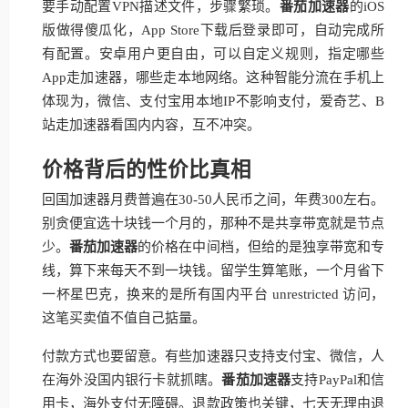
要手动配置VPN描述文件，步骤繁琐。
番茄加速器
的iOS
版做得傻瓜化，App Store下载后登录即可，自动完成所
有配置。安卓用户更自由，可以自定义规则，指定哪些
App走加速器，哪些走本地网络。这种智能分流在手机上
体现为，微信、支付宝用本地IP不影响支付，爱奇艺、B
站走加速器看国内内容，互不冲突。
价格背后的性价比真相
回国加速器月费普遍在30-50人民币之间，年费300左右。
别贪便宜选十块钱一个月的，那种不是共享带宽就是节点
少。
番茄加速器
的价格在中间档，但给的是独享带宽和专
线，算下来每天不到一块钱。留学生算笔账，一个月省下
一杯星巴克，换来的是所有国内平台 unrestricted 访问，
这笔买卖值不值自己掂量。
付款方式也要留意。有些加速器只支持支付宝、微信，人
在海外没国内银行卡就抓瞎。
番茄加速器
支持PayPal和信
用卡，海外支付无障碍。退款政策也关键，七天无理由退