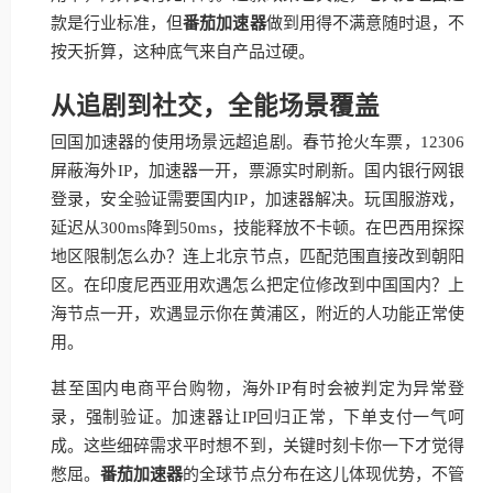
款是行业标准，但
番茄加速器
做到用得不满意随时退，不
按天折算，这种底气来自产品过硬。
从追剧到社交，全能场景覆盖
回国加速器的使用场景远超追剧。春节抢火车票，12306
屏蔽海外IP，加速器一开，票源实时刷新。国内银行网银
登录，安全验证需要国内IP，加速器解决。玩国服游戏，
延迟从300ms降到50ms，技能释放不卡顿。在巴西用探探
地区限制怎么办？连上北京节点，匹配范围直接改到朝阳
区。在印度尼西亚用欢遇怎么把定位修改到中国国内？上
海节点一开，欢遇显示你在黄浦区，附近的人功能正常使
用。
甚至国内电商平台购物，海外IP有时会被判定为异常登
录，强制验证。加速器让IP回归正常，下单支付一气呵
成。这些细碎需求平时想不到，关键时刻卡你一下才觉得
憋屈。
番茄加速器
的全球节点分布在这儿体现优势，不管