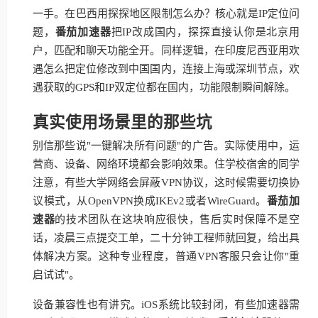
一手。在巴西用探探地区限制怎么办？核心就是IP定位问
题，
番茄加速器
把IP改成国内，探探直接认你是北京用
户，匹配和聊天功能全开。同样逻辑，在印度尼西亚用欢
遇怎么把定位修改到中国国内，连接上海或深圳节点，欢
遇获取的GPS和IP双定位都在国内，功能限制瞬间解除。
真实使用场景里的那些坑
别信那些说"一键解决所有问题"的广告。实际使用中，运
营商、设备、网络环境都会影响效果。住学校宿舍的同学
注意，有些大学网络会屏蔽VPN协议，这时候需要切换协
议模式，从OpenVPN换成IKEv2或者WireGuard。
番茄加
速器
的技术团队在这块响应很快，售后实时保障不是空
话，凌晨三点提交工单，二十分钟工程师就回复，给出具
体解决方案。这种专业程度，普通VPN客服只会让你"重
启试试"。
设备兼容性也有讲究。iOS系统比较封闭，有些加速器需