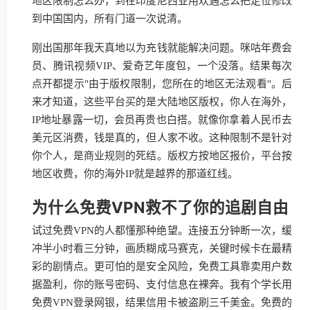
地区限制怎么办，到在印度尼西亚用欢遇怎么把定位修改
到中国国内，所有门道一次说清。
刚出国那年我天真地以为充钱就能解决问题。咪咕年费会
员、腾讯视频VIP、爱奇艺年度包，一个没落。结果每次
点开都提示"由于版权限制，您所在的地区无法观看"。后
来才知道，这些平台买的是大陆地区版权，你人在海外，
IP地址暴露一切，会员再贵也白搭。就像你拿着人民币去
美元区消费，钱是真的，但人家不收。这种限制不是针对
你个人，是商业规则的死结。版权方按地区报价，平台按
地区收费，你的海外IP就是越界的那道红线。
为什么免费VPN救不了你的追剧自由
试过免费VPN的人都懂那种绝望。连接五分钟断一次，缓
冲半小时看三分钟，画质糊成马赛克，关键时候卡在最精
彩的剧情点。更可怕的是安全风险，免费工具靠卖用户数
据盈利，你的账号密码、支付信息在裸奔。我有个学长用
免费VPN登录网银，结果信用卡被盗刷三千美金。免费的