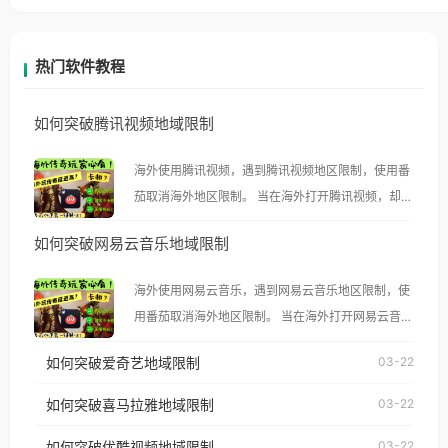
热门软件教程
如何突破腾讯视频地域限制
海外使用腾讯视频，遇到腾讯视频地区限制，使用番
茄取消海外地区限制。 当在海外打开腾讯视频，却突
然弹出“由于版权限制，您所在的地区无法播放”的提
如何突破网易云音乐地域限制
示语。 海外用户如香港、澳门、台湾、美国、加拿
大、澳大利亚、欧洲等国家和地区时，腾讯视频也会
海外使用网易云音乐，遇到网易云音乐地区限制，使
像其他音乐平台一样，出现地区及版权限制问题，且
用番茄取消海外地区限制。 当在海外打开网易云音
仅能在中国大陆地区播放。 遇到这个问题的朋友们，
乐，却突然弹出“由于版权限制，您所在的地区无法
使用番茄回国加速器，即可解决「海外用户收听腾讯
如何突破爱奇艺地域限制
03-22
播放”的提示语。 海外用户如香港、澳门、台湾、美
视频地区版权限制」的问题，无论人在香港、澳门、
国、加拿大、澳大利亚、欧洲等国家和地区时，网易
如何突破喜马拉雅地域限制
03-22
台湾、美国、加拿大、澳大利亚、欧洲等国家和地区
云音乐也会像其他音乐平台一样，出现地区及版权限
工作、留学、定居等，都可以使用，不再因地区和版
如何突破优酷视频地域限制
03-22
制问题，且仅能在中国大陆地区播放。 遇到这个问题