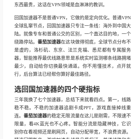
东西最贵，这话在VPN领域是血淋淋的教训。
回国加速器不是普通VPN，它做的是定向优化。普通VPN
全球乱窜节点，回国加速器只专注一条线：海外到中国大
陆。就像专车和普通公交的区别，一个直达目的地，一个
绕路停站。
番茄加速器
在这块做得彻底，全球节点分布不
是虚的，洛杉矶、东京、法兰克福、悉尼都有专属服务
器，智能推荐最优线路意思是系统实时监测哪条线路拥堵
最少，自动给你切换最快通道。你不用懂技术，点开就
行，后台算法已经帮你算好最佳路径。
选回国加速器的四个硬指标
三年我换了七个加速器，总结下来就看四点。第一，线路
稳不稳。不稳的加速器追剧卡成PPT，游戏直接掉线重
连。
番茄加速器
的稳定无限流量在这儿是刚需，不限速不
限量，看4K蓝光也不心疼。智能分流是隐藏神技，它识
别你在看视频还是刷网页，自动分配带宽，不浪费资源。