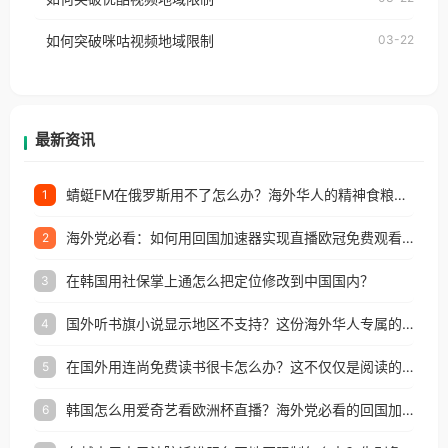
权限制所困扰。
的朋友们，使用番茄回国加速器，即可解决「海外用
如何突破咪咕视频地域限制
03-22
户收听网易云音乐地区版权限制」的问题，无论人在
香港、澳门、台湾、美国、加拿大、澳大利亚、欧洲
等国家和地区工作、留学、定居等，都可以使用，不
再因地区和版权限制所困扰。
最新资讯
蜻蜓FM在俄罗斯用不了怎么办？海外华人的精神食粮补给方案
1
海外党必看：如何用回国加速器实现直播欧冠免费观看？附影视音乐全攻略
2
在韩国用社保掌上通怎么把定位修改到中国国内？
3
国外听书旗小说显示地区不支持？这份海外华人专属的国内内容解锁指南请收好
4
在国外用连尚免费读书很卡怎么办？这不仅仅是阅读的烦恼
5
韩国怎么用爱奇艺看欧洲杯直播？海外党必看的回国加速全攻略
6