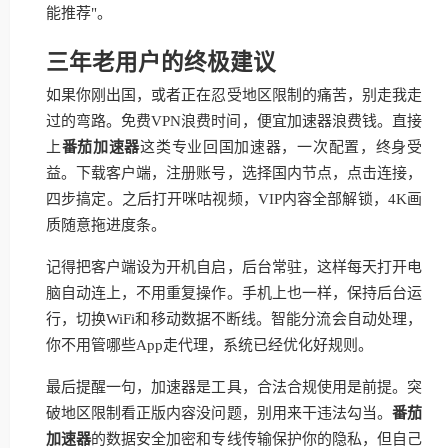
能推荐"。
三年老用户的终极建议
如果你刚出国，或者正在忍受地区限制的痛苦，别走我走
过的弯路。免费VPN浪费时间，便宜加速器浪费钱。直接
上
番茄加速器
这类专业回国加速器，一次配置，终身受
益。下载客户端，注册账号，选择国内节点，点击连接，
四步搞定。之后打开咪咕视频，VIP内容全部解锁，4K画
质随意拖进度条。
记得把客户端设为开机自启，后台常驻，这样每天打开电
脑自动连上，不用重复操作。手机上也一样，保持后台运
行，切换WiFi和移动数据不断线。智能分流会自动处理，
你不用管哪些App走代理，系统已经优化好规则。
最后提醒一句，加速器是工具，合法合规使用是前提。突
破地区限制看正版内容没问题，别用来干违法勾当。
番茄
加速器
的数据安全加密和专线传输保护你的隐私，但自己