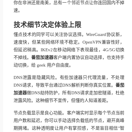
你在非洲还是南美，总有一个邻近节点让你连回国内不掉
速。
技术细节决定体验上限
懂点技术的同学可以关注协议选择。WireGuard协议新，
速度快，但某些网络环境不稳定。OpenVPN兼容性好，
但延迟稍高。IKEv2在移动网络下表现最佳，4G/5G切换
不掉线。
番茄加速器
客户端内置协议自动选择，也支持手
动切换，给 geek 用户自由度。
DNS泄露是隐藏风险。有些加速器只代理流量，不处理
DNS请求，导致平台通过DNS解析判断你真实位置。
番茄
加速器
做DNS劫持防护，所有DNS请求走加密隧道，杜绝
泄露风险。这种细节不宣传，但懂的人知道差距。
节点负载显示是良心功能。客户端实时显示每个节点当前
用户数和延迟，你可以手动选择负载低的节点，避开高峰
期拥堵。这种透明度让用户有掌控感，不是盲目相信"智