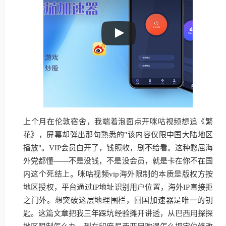
上个月在伦敦宿舍，我端着泡面点开咪咕视频想追《繁
花》，屏幕却弹出那句熟悉的"该内容仅限中国大陆地区
播放"。VIP会员白开了，钱照收，剧不给看。这种憋屈海
外党都懂——不是没钱，不是没会员，就是卡在你不在国
内这个死结上。咪咕视频vip海外限制的本质是版权方按
地区授权，平台通过IP地址识别用户位置，海外IP直接拒
之门外。想突破这层地理围栏，回国加速器是唯一的钥
匙。这篇文章把我三年踩坑经验摊开讲透，从巴西用探探