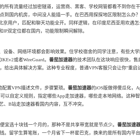
的所有流量经过加密隧道，运营商、黑客、学校网管都看不到你在
点到国内机房，中间没人能插一手。在巴西用探探地区限制怎么办
是北京用户，匹配和聊天功能全开。同样逻辑，在印度尼西亚用欢遇怎
和IP双定位都在国内，功能限制瞬间解除。
商、设备、网络环境都会影响效果。住学校宿舍的同学注意，有些大学
v2或者WireGuard。
番茄加速器
的技术团队在这块响应很快，售
，给出具体解决方案。这种专业程度，普通VPN客服只会让你"重启
动配置VPN描述文件，步骤繁琐。
番茄加速器
的iOS版做得傻瓜化，A
由，可以自定义规则，指定哪些App走加速器，哪些走本地网络。这种
奇艺、B站走加速器看国内内容，互不冲突。
别贪便宜选十块钱一个月的，那种不是共享带宽就是节点少。
番茄加速
钱。留学生算笔账，一个月省下一杯星巴克，换来的是所有国内平