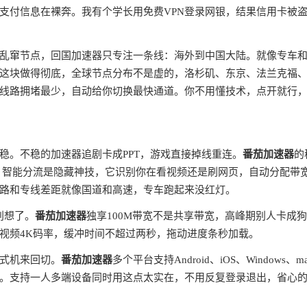
支付信息在裸奔。我有个学长用免费VPN登录网银，结果信用卡被
全球乱窜节点，回国加速器只专注一条线：海外到中国大陆。就像专车
这块做得彻底，全球节点分布不是虚的，洛杉矶、东京、法兰克福
线路拥堵最少，自动给你切换最快通道。你不用懂技术，点开就行
稳。不稳的加速器追剧卡成PPT，游戏直接掉线重连。
番茄加速器
的
。智能分流是隐藏神技，它识别你在看视频还是刷网页，自动分配带
路和专线差距就像国道和高速，专车跑起来没红灯。
别想了。
番茄加速器
独享100M带宽不是共享带宽，高峰期别人卡成
视频4K码率，缓冲时间不超过两秒，拖动进度条秒加载。
式机来回切。
番茄加速器
多个平台支持Android、iOS、Windows、m
。支持一人多端设备同时用这点太实在，不用反复登录退出，省心