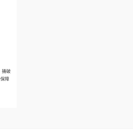
。捅破
后保障