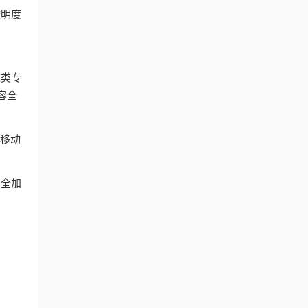
透明度
这类专
容全
和移动
安全加