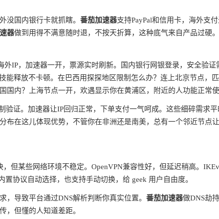
外没国内银行卡就抓瞎。
番茄加速器
支持PayPal和信用卡，海外支
速器
做到用得不满意随时退，不按天折算，这种底气来自产品过硬
蔽海外IP，加速器一开，票源实时刷新。国内银行网银登录，安全验证
ms，技能释放不卡顿。在巴西用探探地区限制怎么办？连上北京节点，
国国内？上海节点一开，欢遇显示你在黄浦区，附近的人功能正常
制验证。加速器让IP回归正常，下单支付一气呵成。这些细碎需求平
分布在这儿体现优势，不管你在非洲还是南美，总有一个邻近节点
快，但某些网络环境不稳定。OpenVPN兼容性好，但延迟稍高。IKEv
内置协议自动选择，也支持手动切换，给 geek 用户自由度。
请求，导致平台通过DNS解析判断你真实位置。
番茄加速器
做DNS劫
宣传，但懂的人知道差距。