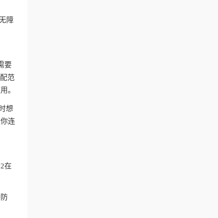
付无障
。
需要
匹配范
使用。
时想
让你连
2在
持防