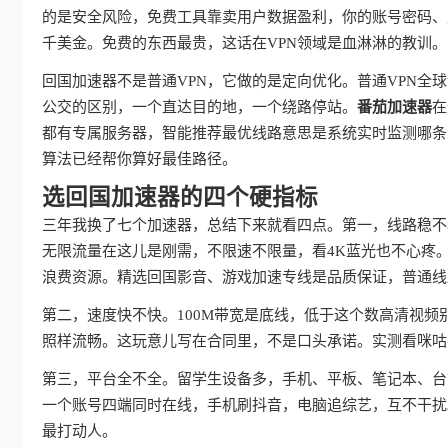
的是安全风险，免费工具靠卖用户数据盈利，你的账号密码、
千美金。免费的东西最贵，这话在VPN领域是血淋淋的教训。
回国加速器不是普通VPN，它做的是定向优化。普通VPN
公交的区别，一个直达目的地，一个绕路停站。
番茄加速器
在
都有专属服务器，智能推荐最优线路意思是系统实时监测哪条
算法已经帮你算好最佳路径。
选回国加速器的四个硬指标
三年我换了七个加速器，总结下来就看四点。第一，线路稳不
无限流量在这儿是刚需，不限速不限量，看4K蓝光也不心疼
浪费资源。精选回国影音、游戏加速专线是品质保证，普通线
第二，速度快不快。100M带宽是底线，低于这个数高清视频
照样流畅。这玩意儿写在合同里，不是口头承诺。实测看咪咕
第三，平台全不全。留学生设备多，手机、平板、笔记本、台
一个账号四端同时在线，手机刷抖音，电脑追综艺，互不干扰
最打动人。