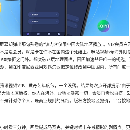
幕却弹出那句熟悉的"该内容仅限中国大陆地区播放"。VIP会员白
不是没会员，就是卡在你不在国内这个死结上。咪咕视频vip海外限
IP直接拒之门外。想突破这层地理围栏，回国加速器是唯一的钥匙。
办，到在印度尼西亚用欢遇怎么把定位修改到中国国内，所有门道
腾讯视频VIP、爱奇艺年度包，一个没落。结果每次点开都提示"由
是大陆地区版权，你人在海外，IP地址暴露一切，会员再贵也白搭。
不是针对你个人，是商业规则的死结。版权方按地区报价，平台按
半小时看三分钟，画质糊成马赛克，关键时候卡在最精彩的剧情点。