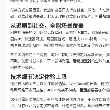
unrestricted 访问，这笔买卖值不值自己掂量。
付款方式也要留意。有些加速器只支持支付宝、微信，人在海
碍。退款政策也关键，七天无理由退款是行业标准，但
番茄加
从追剧到社交，全能场景覆盖
回国加速器的使用场景远超追剧。春节抢火车票，12306屏
国内IP，加速器解决。玩国服游戏，延迟从300ms降到50
围直接改到朝阳区。在印度尼西亚用欢遇怎么把定位修改到中
甚至国内电商平台购物，海外IP有时会被判定为异常登录，强
不到，关键时刻卡你一下才觉得憋屈。
番茄加速器
的全球节点
回国内不掉速。
技术细节决定体验上限
懂点技术的同学可以关注协议选择。WireGuard协议新，速度
移动网络下表现最佳，4G/5G切换不掉线。
番茄加速器
客户端
DNS泄露是隐藏风险。有些加速器只代理流量，不处理DNS
护，所有DNS请求走加密隧道，杜绝泄露风险。这种细节不