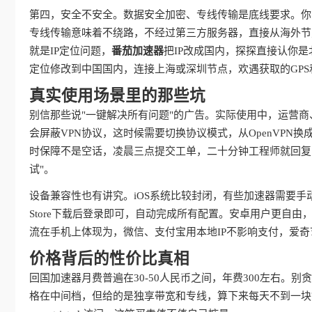
第四，安全不安全。数据安全加密、专线传输是底线要求。你
专线传输意味着不绕路，不经过第三方服务器，直接从海外节
就是IP定位问题，
番茄加速器
把IP改成国内，探探直接认你
定位修改到中国国内，连接上海或深圳节点，欢遇获取的GPS
真实使用场景里的那些坑
别信那些说"一键解决所有问题"的广告。实际使用中，运营
会屏蔽VPN协议，这时候需要切换协议模式，从OpenVPN换成IKE
时保障不是空话，凌晨三点提交工单，二十分钟工程师就回复
试"。
设备兼容性也有讲究。iOS系统比较封闭，有些加速器需要手
Store下载后登录即可，自动完成所有配置。安卓用户更自
流在手机上体现为，微信、支付宝用本地IP不影响支付，爱
价格背后的性价比真相
回国加速器月费普遍在30-50人民币之间，年费300左右。
格在中间档，但给的是独享带宽和专线，算下来每天不到一块