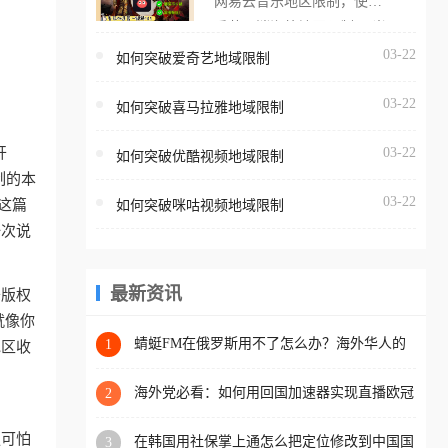
网易云音乐地区限制，使用
海外用户如香港、澳门、台
番茄取消海外地区限制。 当
湾、美国、加拿大、澳大利
在海外打开网易云音乐，却
03-22
如何突破爱奇艺地域限制
亚、欧洲等国家和地区时，
突然弹出“由于版权限制，您
腾讯视频也会像其他音乐平
03-22
所在的地区无法播放”的提示
如何突破喜马拉雅地域限制
台一样，出现地区及版权限
语。 海外用户如香港、澳
制问题，且仅能在中国大陆
开
03-22
如何突破优酷视频地域限制
门、台湾、美国、加拿大、
地区播放。 遇到这个问题的
制的本
澳大利亚、欧洲等国家和地
朋友们，使用番茄回国加速
03-22
这篇
如何突破咪咕视频地域限制
区时，网易云音乐也会像其
器，即可解决「海外用户收
一次说
他音乐平台一样，出现地区
听腾讯视频地区版权限制」
及版权限制问题，且仅能在
的问题，无论人在香港、澳
中国大陆地区播放。 遇到这
最新资讯
于版权
门、台湾、美国、加拿大、
个问题的朋友们，使用番茄
就像你
澳大利亚、欧洲等国家和地
回国加速器，即可解决「海
蜻蜓FM在俄罗斯用不了怎么办？海外华人的
1
地区收
区工作、留学、定居等，都
精神食粮补给方案
外用户收听网易云音乐地区
可以使用，不再因地区和版
版权限制」的问题，无论人
海外党必看：如何用回国加速器实现直播欧冠
2
权限制所困扰。
免费观看？附影视音乐全攻略
在香港、澳门、台湾、美
更可怕
在韩国用社保掌上通怎么把定位修改到中国国
3
国、加拿大、澳大利亚、欧