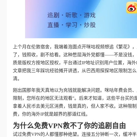
上个月在伦敦宿舍，我端着泡面点开咪咕视频想追《繁花》，屏
了，钱照收，剧不给看。这种憋屈海外党都懂——不是没钱，
质是版权方按地区授权，平台通过IP地址识别用户位置，海外
文章把我三年踩坑经验摊开讲透，从巴西用探探地区限制怎么
清。
刚出国那年我天真地以为充钱就能解决问题。咪咕年费会员、
限制，您所在的地区无法观看"。后来才知道，这些平台买的
拿着人民币去美元区消费，钱是真的，但人家不收。这种限制
费，你的海外IP就是越界的那道红线。
为什么免费VPN救不了你的追剧自由
试过免费VPN的人都懂那种绝望。连接五分钟断一次，缓冲