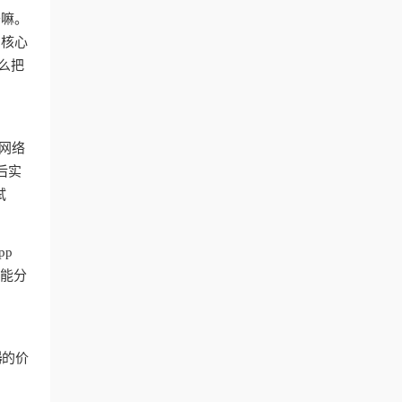
干嘛。
？核心
么把
网络
后实
试
pp
智能分
器
的价
台