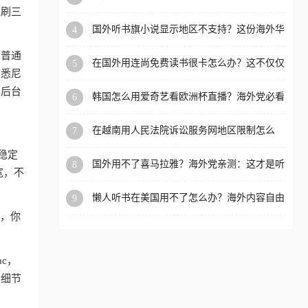
内？
盗刷三
洲等国家和地区工作、留
国外听书旗小说显示地区不支持？这份海外华
4
学、定居等，都可以使用，
人专属的国内内容解锁指南请收好
不再因地区和版权限制所困
和普通
在国外用连尚免费读书很卡怎么办？这不仅仅
5
扰。
、悉尼
是阅读的烦恼
，后台
韩国怎么用爱奇艺看欧洲杯直播？海外党必看
6
的回国加速全攻略
在越南用人民法院诉讼服务网地区限制怎么
7
办？先别急，这可能只是网络问题的冰山一角
稳定
国外用不了喜马拉雅？海外党亲测：这才是听
8
宽，不
国内音乐听书的正确打开方式
懒人听书在美国用不了怎么办？海外内容自由
9
的钥匙在这里
狗，你
ac，
的细节