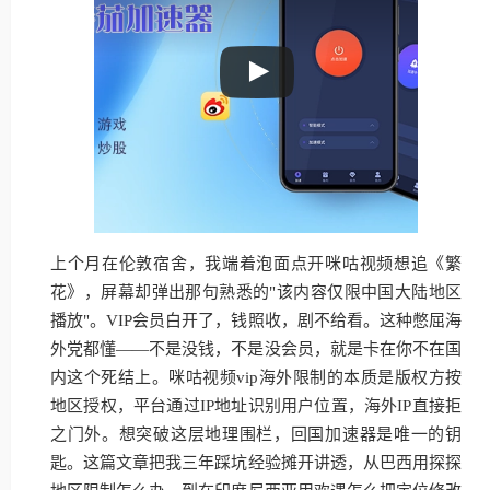
上个月在伦敦宿舍，我端着泡面点开咪咕视频想追《繁
花》，屏幕却弹出那句熟悉的"该内容仅限中国大陆地区
播放"。VIP会员白开了，钱照收，剧不给看。这种憋屈海
外党都懂——不是没钱，不是没会员，就是卡在你不在国
内这个死结上。咪咕视频vip海外限制的本质是版权方按
地区授权，平台通过IP地址识别用户位置，海外IP直接拒
之门外。想突破这层地理围栏，回国加速器是唯一的钥
匙。这篇文章把我三年踩坑经验摊开讲透，从巴西用探探