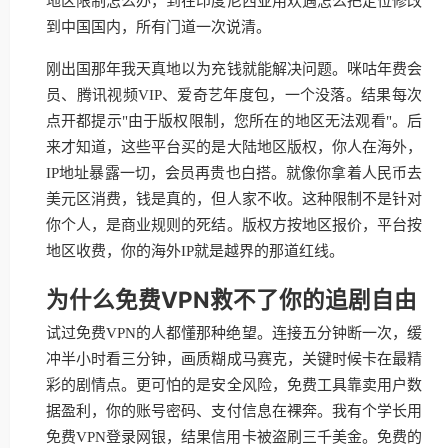
地区限制怎么办，到在印度尼西亚用欢遇怎么把定位修改
到中国国内，所有门道一次说清。
刚出国那年我天真地以为充钱就能解决问题。咪咕年费会
员、腾讯视频VIP、爱奇艺年度包，一个没落。结果每次
点开都提示"由于版权限制，您所在的地区无法观看"。后
来才知道，这些平台买的是大陆地区版权，你人在海外，
IP地址暴露一切，会员再贵也白搭。就像你拿着人民币去
美元区消费，钱是真的，但人家不收。这种限制不是针对
你个人，是商业规则的死结。版权方按地区报价，平台按
地区收费，你的海外IP就是越界的那道红线。
为什么免费VPN救不了你的追剧自由
试过免费VPN的人都懂那种绝望。连接五分钟断一次，缓
冲半小时看三分钟，画质糊成马赛克，关键时候卡在最精
彩的剧情点。更可怕的是安全风险，免费工具靠卖用户数
据盈利，你的账号密码、支付信息在裸奔。我有个学长用
免费VPN登录网银，结果信用卡被盗刷三千美金。免费的