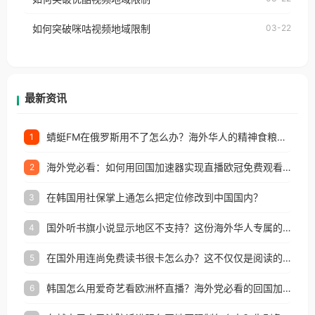
权限制所困扰。
的朋友们，使用番茄回国加速器，即可解决「海外用
如何突破咪咕视频地域限制
03-22
户收听网易云音乐地区版权限制」的问题，无论人在
香港、澳门、台湾、美国、加拿大、澳大利亚、欧洲
等国家和地区工作、留学、定居等，都可以使用，不
再因地区和版权限制所困扰。
最新资讯
蜻蜓FM在俄罗斯用不了怎么办？海外华人的精神食粮补给方案
1
海外党必看：如何用回国加速器实现直播欧冠免费观看？附影视音乐全攻略
2
在韩国用社保掌上通怎么把定位修改到中国国内？
3
国外听书旗小说显示地区不支持？这份海外华人专属的国内内容解锁指南请收好
4
在国外用连尚免费读书很卡怎么办？这不仅仅是阅读的烦恼
5
韩国怎么用爱奇艺看欧洲杯直播？海外党必看的回国加速全攻略
6