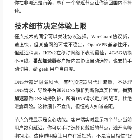
你在非洲还是南美，总有一个邻近节点让你连回国内不掉
速。
技术细节决定体验上限
懂点技术的同学可以关注协议选择。WireGuard协议新，
速度快，但某些网络环境不稳定。OpenVPN兼容性好，
但延迟稍高。IKEv2在移动网络下表现最佳，4G/5G切换
不掉线。
番茄加速器
客户端内置协议自动选择，也支持手
动切换，给 geek 用户自由度。
DNS泄露是隐藏风险。有些加速器只代理流量，不处理
DNS请求，导致平台通过DNS解析判断你真实位置。
番茄
加速器
做DNS劫持防护，所有DNS请求走加密隧道，杜绝
泄露风险。这种细节不宣传，但懂的人知道差距。
节点负载显示是良心功能。客户端实时显示每个节点当前
用户数和延迟，你可以手动选择负载低的节点，避开高峰
期拥堵。这种透明度让用户有掌控感，不是盲目相信"智