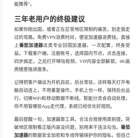
能推荐"。
三年老用户的终极建议
如果你刚出国，或者正在忍受地区限制的痛苦，别走我走
过的弯路。免费VPN浪费时间，便宜加速器浪费钱。直接
上
番茄加速器
这类专业回国加速器，一次配置，终身受
益。下载客户端，注册账号，选择国内节点，点击连接，
四步搞定。之后打开咪咕视频，VIP内容全部解锁，4K画
质随意拖进度条。
记得把客户端设为开机自启，后台常驻，这样每天打开电
脑自动连上，不用重复操作。手机上也一样，保持后台运
行，切换WiFi和移动数据不断线。智能分流会自动处理，
你不用管哪些App走代理，系统已经优化好规则。
最后提醒一句，加速器是工具，合法合规使用是前提。突
破地区限制看正版内容没问题，别用来干违法勾当。
番茄
加速器
的数据安全加密和专线传输保护你的隐私，但自己