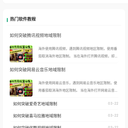
热门软件教程
如何突破腾讯视频地域限制
海外使用腾讯视频，遇到腾讯视频地区限制，使用番
茄取消海外地区限制。 当在海外打开腾讯视频，却突
然弹出“由于版权限制，您所在的地区无法播放”的提
如何突破网易云音乐地域限制
示语。 海外用户如香港、澳门、台湾、美国、加拿
大、澳大利亚、欧洲等国家和地区时，腾讯视频也会
海外使用网易云音乐，遇到网易云音乐地区限制，使
像其他音乐平台一样，出现地区及版权限制问题，且
用番茄取消海外地区限制。 当在海外打开网易云音
仅能在中国大陆地区播放。 遇到这个问题的朋友们，
乐，却突然弹出“由于版权限制，您所在的地区无法
使用番茄回国加速器，即可解决「海外用户收听腾讯
如何突破爱奇艺地域限制
03-22
播放”的提示语。 海外用户如香港、澳门、台湾、美
视频地区版权限制」的问题，无论人在香港、澳门、
国、加拿大、澳大利亚、欧洲等国家和地区时，网易
如何突破喜马拉雅地域限制
03-22
台湾、美国、加拿大、澳大利亚、欧洲等国家和地区
云音乐也会像其他音乐平台一样，出现地区及版权限
工作、留学、定居等，都可以使用，不再因地区和版
如何突破优酷视频地域限制
03-22
制问题，且仅能在中国大陆地区播放。 遇到这个问题