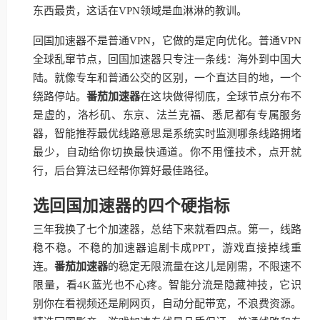
东西最贵，这话在VPN领域是血淋淋的教训。
回国加速器不是普通VPN，它做的是定向优化。普通VPN
全球乱窜节点，回国加速器只专注一条线：海外到中国大
陆。就像专车和普通公交的区别，一个直达目的地，一个
绕路停站。
番茄加速器
在这块做得彻底，全球节点分布不
是虚的，洛杉矶、东京、法兰克福、悉尼都有专属服务
器，智能推荐最优线路意思是系统实时监测哪条线路拥堵
最少，自动给你切换最快通道。你不用懂技术，点开就
行，后台算法已经帮你算好最佳路径。
选回国加速器的四个硬指标
三年我换了七个加速器，总结下来就看四点。第一，线路
稳不稳。不稳的加速器追剧卡成PPT，游戏直接掉线重
连。
番茄加速器
的稳定无限流量在这儿是刚需，不限速不
限量，看4K蓝光也不心疼。智能分流是隐藏神技，它识
别你在看视频还是刷网页，自动分配带宽，不浪费资源。