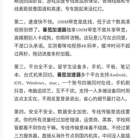
精选回国影音、游戏加速专线是品质保证，普通线路和专
线差距就像国道和高速，专车跑起来没红灯。
第二，速度快不快。100M带宽是底线，低于这个数高清
视频别想了。
番茄加速器
独享100M带宽不是共享带宽，
高峰期别人卡成狗，你照样流畅。这玩意儿写在合同里，
不是口头承诺。实测看咪咕视频4K码率，缓冲时间不超
过两秒，拖动进度条秒加载。
第三，平台全不全。留学生设备多，手机、平板、笔记
本、台式机来回切。
番茄加速器
多个平台支持Android、
iOS、Windows、mac，一个账号四端同时在线，手机刷
抖音，电脑追综艺，互不干扰。支持一人多端设备同时用
这点太实在，不用反复登录退出，省心的细节最打动人。
第四，安全不安全。数据安全加密、专线传输是底线要
求。你的所有流量经过加密隧道，运营商、黑客、学校网
管都看不到你在干嘛。专线传输意味着不绕路，不经过第
三方服务器，直接从海外节点到国内机房，中间没人能插