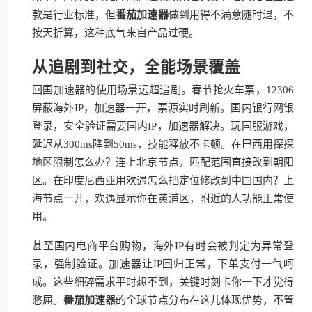
款是行业标准，但
番茄加速器
做到用得不满意随时退，不
按天折算，这种底气来自产品过硬。
从追剧到社交，全能场景覆盖
回国加速器的使用场景远超追剧。春节抢火车票，12306
屏蔽海外IP，加速器一开，票源实时刷新。国内银行网银
登录，安全验证需要国内IP，加速器解决。玩国服游戏，
延迟从300ms降到50ms，技能释放不卡顿。在巴西用探探
地区限制怎么办？连上北京节点，匹配范围直接改到朝阳
区。在印度尼西亚用欢遇怎么把定位修改到中国国内？上
海节点一开，欢遇显示你在黄浦区，附近的人功能正常使
用。
甚至国内电商平台购物，海外IP有时会被判定为异常登
录，强制验证。加速器让IP回归正常，下单支付一气呵
成。这些细碎需求平时想不到，关键时刻卡你一下才觉得
憋屈。
番茄加速器
的全球节点分布在这儿体现优势，不管