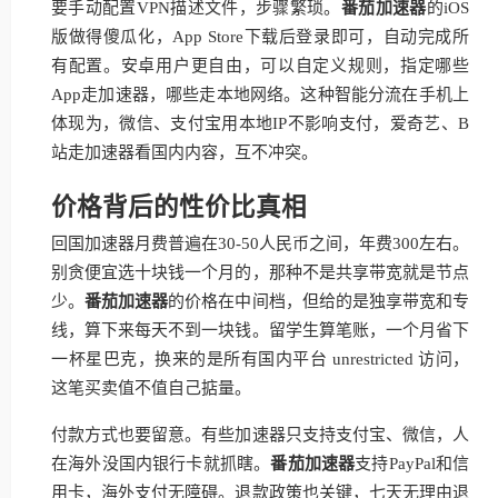
要手动配置VPN描述文件，步骤繁琐。
番茄加速器
的iOS
版做得傻瓜化，App Store下载后登录即可，自动完成所
有配置。安卓用户更自由，可以自定义规则，指定哪些
App走加速器，哪些走本地网络。这种智能分流在手机上
体现为，微信、支付宝用本地IP不影响支付，爱奇艺、B
站走加速器看国内内容，互不冲突。
价格背后的性价比真相
回国加速器月费普遍在30-50人民币之间，年费300左右。
别贪便宜选十块钱一个月的，那种不是共享带宽就是节点
少。
番茄加速器
的价格在中间档，但给的是独享带宽和专
线，算下来每天不到一块钱。留学生算笔账，一个月省下
一杯星巴克，换来的是所有国内平台 unrestricted 访问，
这笔买卖值不值自己掂量。
付款方式也要留意。有些加速器只支持支付宝、微信，人
在海外没国内银行卡就抓瞎。
番茄加速器
支持PayPal和信
用卡，海外支付无障碍。退款政策也关键，七天无理由退