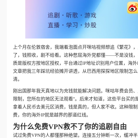
上个月在伦敦宿舍，我端着泡面点开咪咕视频想追《繁花》，屏
了，钱照收，剧不给看。这种憋屈海外党都懂——不是没钱，
质是版权方按地区授权，平台通过IP地址识别用户位置，海外
文章把我三年踩坑经验摊开讲透，从巴西用探探地区限制怎么
清。
刚出国那年我天真地以为充钱就能解决问题。咪咕年费会员、
限制，您所在的地区无法观看"。后来才知道，这些平台买的
拿着人民币去美元区消费，钱是真的，但人家不收。这种限制
费，你的海外IP就是越界的那道红线。
为什么免费VPN救不了你的追剧自由
试过免费VPN的人都懂那种绝望。连接五分钟断一次，缓冲