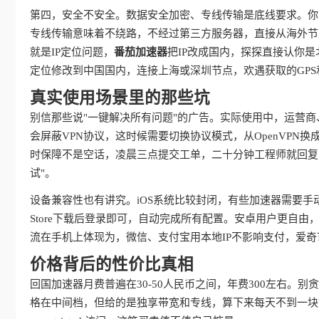
第四，安全不安全。数据安全加密、专线传输是底线要求。你
专线传输意味着不绕路，不经过第三方服务器，直接从海外节
就是IP定位问题，
番茄加速器
把IP改成国内，探探直接认你
定位修改到中国国内，连接上海或深圳节点，欢遇获取的GPS
真实使用场景里的那些坑
别信那些说"一键解决所有问题"的广告。实际使用中，运营
会屏蔽VPN协议，这时候需要切换协议模式，从OpenVPN换成IKE
时保障不是空话，凌晨三点提交工单，二十分钟工程师就回复
试"。
设备兼容性也有讲究。iOS系统比较封闭，有些加速器需要手
Store下载后登录即可，自动完成所有配置。安卓用户更自
流在手机上体现为，微信、支付宝用本地IP不影响支付，爱
价格背后的性价比真相
回国加速器月费普遍在30-50人民币之间，年费300左右。
格在中间档，但给的是独享带宽和专线，算下来每天不到一块