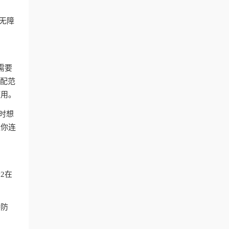
付无障
。
需要
匹配范
使用。
时想
让你连
2在
持防