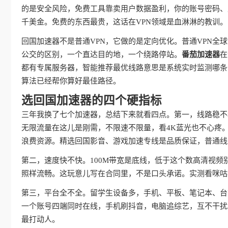
的是安全风险，免费工具靠卖用户数据盈利，你的账号密码、
千美金。免费的东西最贵，这话在VPN领域是血淋淋的教训。
回国加速器不是普通VPN，它做的是定向优化。普通VPN
公交的区别，一个直达目的地，一个绕路停站。
番茄加速器
在
都有专属服务器，智能推荐最优线路意思是系统实时监测哪条
算法已经帮你算好最佳路径。
选回国加速器的四个硬指标
三年我换了七个加速器，总结下来就看四点。第一，线路稳不
无限流量在这儿是刚需，不限速不限量，看4K蓝光也不心疼
浪费资源。精选回国影音、游戏加速专线是品质保证，普通线
第二，速度快不快。100M带宽是底线，低于这个数高清视频
照样流畅。这玩意儿写在合同里，不是口头承诺。实测看咪咕
第三，平台全不全。留学生设备多，手机、平板、笔记本、台
一个账号四端同时在线，手机刷抖音，电脑追综艺，互不干扰
最打动人。