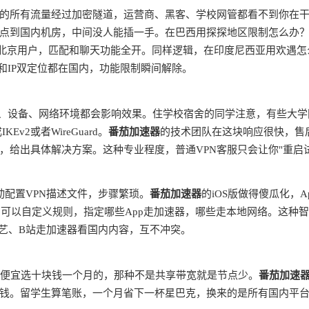
的所有流量经过加密隧道，运营商、黑客、学校网管都看不到你在
点到国内机房，中间没人能插一手。在巴西用探探地区限制怎么办
是北京用户，匹配和聊天功能全开。同样逻辑，在印度尼西亚用欢遇怎
和IP双定位都在国内，功能限制瞬间解除。
商、设备、网络环境都会影响效果。住学校宿舍的同学注意，有些大学
v2或者WireGuard。
番茄加速器
的技术团队在这块响应很快，售
，给出具体解决方案。这种专业程度，普通VPN客服只会让你"重启
动配置VPN描述文件，步骤繁琐。
番茄加速器
的iOS版做得傻瓜化，A
由，可以自定义规则，指定哪些App走加速器，哪些走本地网络。这种
奇艺、B站走加速器看国内内容，互不冲突。
别贪便宜选十块钱一个月的，那种不是共享带宽就是节点少。
番茄加速
钱。留学生算笔账，一个月省下一杯星巴克，换来的是所有国内平