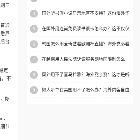
内？
盗刷三
洲等国家和地区工作、留
国外听书旗小说显示地区不支持？这份海外华
4
学、定居等，都可以使用，
人专属的国内内容解锁指南请收好
不再因地区和版权限制所困
和普通
在国外用连尚免费读书很卡怎么办？这不仅仅
5
扰。
、悉尼
是阅读的烦恼
，后台
韩国怎么用爱奇艺看欧洲杯直播？海外党必看
6
的回国加速全攻略
在越南用人民法院诉讼服务网地区限制怎么
7
办？先别急，这可能只是网络问题的冰山一角
稳定
国外用不了喜马拉雅？海外党亲测：这才是听
8
宽，不
国内音乐听书的正确打开方式
懒人听书在美国用不了怎么办？海外内容自由
9
的钥匙在这里
狗，你
ac，
的细节