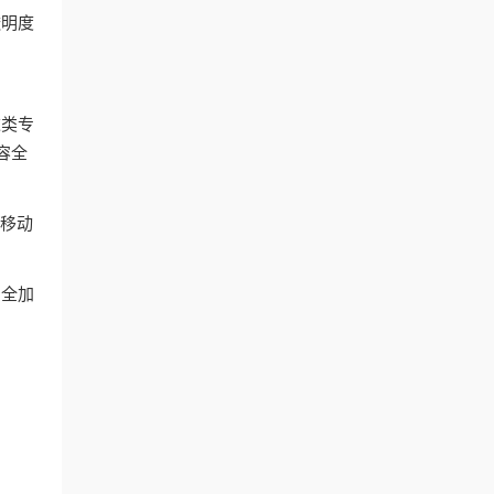
透明度
这类专
容全
和移动
安全加