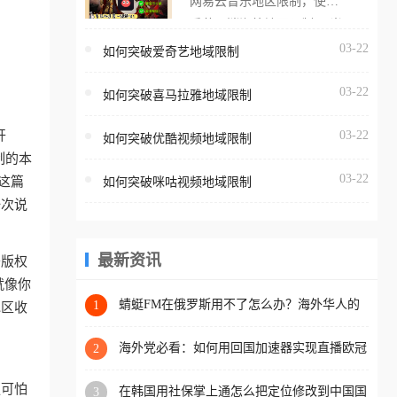
网易云音乐地区限制，使用
海外用户如香港、澳门、台
番茄取消海外地区限制。 当
湾、美国、加拿大、澳大利
在海外打开网易云音乐，却
03-22
如何突破爱奇艺地域限制
亚、欧洲等国家和地区时，
突然弹出“由于版权限制，您
腾讯视频也会像其他音乐平
03-22
所在的地区无法播放”的提示
如何突破喜马拉雅地域限制
台一样，出现地区及版权限
语。 海外用户如香港、澳
制问题，且仅能在中国大陆
开
03-22
如何突破优酷视频地域限制
门、台湾、美国、加拿大、
地区播放。 遇到这个问题的
制的本
澳大利亚、欧洲等国家和地
朋友们，使用番茄回国加速
03-22
这篇
如何突破咪咕视频地域限制
区时，网易云音乐也会像其
器，即可解决「海外用户收
一次说
他音乐平台一样，出现地区
听腾讯视频地区版权限制」
及版权限制问题，且仅能在
的问题，无论人在香港、澳
中国大陆地区播放。 遇到这
最新资讯
于版权
门、台湾、美国、加拿大、
个问题的朋友们，使用番茄
就像你
澳大利亚、欧洲等国家和地
回国加速器，即可解决「海
蜻蜓FM在俄罗斯用不了怎么办？海外华人的
1
地区收
区工作、留学、定居等，都
精神食粮补给方案
外用户收听网易云音乐地区
可以使用，不再因地区和版
版权限制」的问题，无论人
海外党必看：如何用回国加速器实现直播欧冠
2
权限制所困扰。
免费观看？附影视音乐全攻略
在香港、澳门、台湾、美
更可怕
在韩国用社保掌上通怎么把定位修改到中国国
3
国、加拿大、澳大利亚、欧