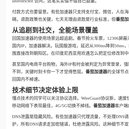
unrestricted 访问，这笔买卖值不值自己掂量。
付款方式也要留意。有些加速器只支持支付宝、微信，人在海
碍。退款政策也关键，七天无理由退款是行业标准，但
番茄加
从追剧到社交，全能场景覆盖
回国加速器的使用场景远超追剧。春节抢火车票，12306屏
国内IP，加速器解决。玩国服游戏，延迟从300ms降到50
围直接改到朝阳区。在印度尼西亚用欢遇怎么把定位修改到中
甚至国内电商平台购物，海外IP有时会被判定为异常登录，强
不到，关键时刻卡你一下才觉得憋屈。
番茄加速器
的全球节点
回国内不掉速。
技术细节决定体验上限
懂点技术的同学可以关注协议选择。WireGuard协议新，速度
移动网络下表现最佳，4G/5G切换不掉线。
番茄加速器
客户端
DNS泄露是隐藏风险。有些加速器只代理流量，不处理DNS
护，所有DNS请求走加密隧道，杜绝泄露风险。这种细节不