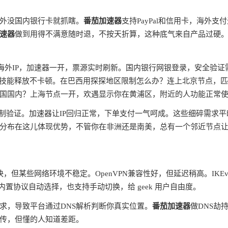
外没国内银行卡就抓瞎。
番茄加速器
支持PayPal和信用卡，海外支
速器
做到用得不满意随时退，不按天折算，这种底气来自产品过硬
蔽海外IP，加速器一开，票源实时刷新。国内银行网银登录，安全验证
ms，技能释放不卡顿。在巴西用探探地区限制怎么办？连上北京节点，
国国内？上海节点一开，欢遇显示你在黄浦区，附近的人功能正常
制验证。加速器让IP回归正常，下单支付一气呵成。这些细碎需求平
分布在这儿体现优势，不管你在非洲还是南美，总有一个邻近节点
快，但某些网络环境不稳定。OpenVPN兼容性好，但延迟稍高。IKEv
内置协议自动选择，也支持手动切换，给 geek 用户自由度。
请求，导致平台通过DNS解析判断你真实位置。
番茄加速器
做DNS劫
宣传，但懂的人知道差距。