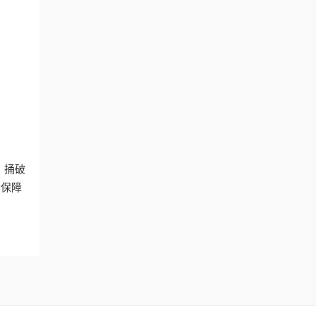
。捅破
后保障