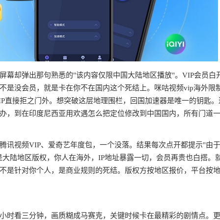
幕却弹出那句熟悉的"该内容仅限中国大陆地区播放"。VIP会员白
不是没会员，就是卡在你不在国内这个死结上。咪咕视频vip海外限
IP直接拒之门外。想突破这层地理围栏，回国加速器是唯一的钥匙。
办，到在印度尼西亚用欢遇怎么把定位修改到中国国内，所有门道
腾讯视频VIP、爱奇艺年度包，一个没落。结果每次点开都提示"由
是大陆地区版权，你人在海外，IP地址暴露一切，会员再贵也白搭。
不是针对你个人，是商业规则的死结。版权方按地区报价，平台按
半小时看三分钟，画质糊成马赛克，关键时候卡在最精彩的剧情点。