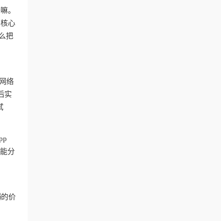
干嘛。
？核心
么把
网络
后实
试
pp
智能分
器
的价
台