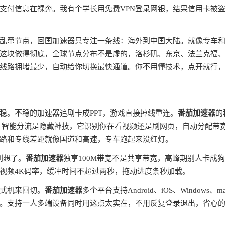
支付信息在裸奔。我有个学长用免费VPN登录网银，结果信用卡被
全球乱窜节点，回国加速器只专注一条线：海外到中国大陆。就像专车
这块做得彻底，全球节点分布不是虚的，洛杉矶、东京、法兰克福
线路拥堵最少，自动给你切换最快通道。你不用懂技术，点开就行
稳。不稳的加速器追剧卡成PPT，游戏直接掉线重连。
番茄加速器
的
。智能分流是隐藏神技，它识别你在看视频还是刷网页，自动分配带
路和专线差距就像国道和高速，专车跑起来没红灯。
别想了。
番茄加速器
独享100M带宽不是共享带宽，高峰期别人卡成
视频4K码率，缓冲时间不超过两秒，拖动进度条秒加载。
式机来回切。
番茄加速器
多个平台支持Android、iOS、Windows、m
。支持一人多端设备同时用这点太实在，不用反复登录退出，省心