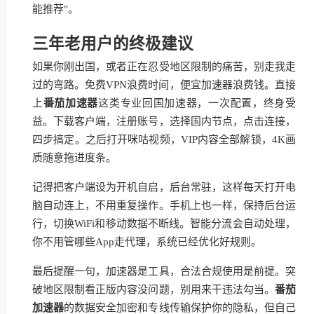
能推荐"。
三年老用户的终极建议
如果你刚出国，或者正在忍受地区限制的痛苦，别走我走
过的弯路。免费VPN浪费时间，便宜加速器浪费钱。直接
上
番茄加速器
这类专业回国加速器，一次配置，终身受
益。下载客户端，注册账号，选择国内节点，点击连接，
四步搞定。之后打开咪咕视频，VIP内容全部解锁，4K画
质随意拖进度条。
记得把客户端设为开机自启，后台常驻，这样每天打开电
脑自动连上，不用重复操作。手机上也一样，保持后台运
行，切换WiFi和移动数据不断线。智能分流会自动处理，
你不用管哪些App走代理，系统已经优化好规则。
最后提醒一句，加速器是工具，合法合规使用是前提。突
破地区限制看正版内容没问题，别用来干违法勾当。
番茄
加速器
的数据安全加密和专线传输保护你的隐私，但自己