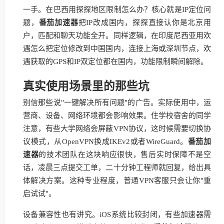
一手。在巴西用探探地区限制怎么办？核心就是IP定位问
题，
番茄加速器
把IP改成国内，探探直接认你是北京用
户，匹配和聊天功能全开。同样逻辑，在印度尼西亚用欢
遇怎么把定位修改到中国国内，连接上海或深圳节点，欢
遇获取的GPS和IP双定位都在国内，功能限制瞬间解除。
真实使用场景里的那些坑
别信那些说"一键解决所有问题"的广告。实际使用中，运
营商、设备、网络环境都会影响效果。住学校宿舍的同学
注意，有些大学网络会屏蔽VPN协议，这时候需要切换协
议模式，从OpenVPN换成IKEv2或者WireGuard。
番茄加
速器
的技术团队在这块响应很快，售后实时保障不是空
话，凌晨三点提交工单，二十分钟工程师就回复，给出具
体解决方案。这种专业程度，普通VPN客服只会让你"重
启试试"。
设备兼容性也有讲究。iOS系统比较封闭，有些加速器需