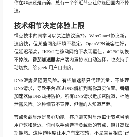
你在非洲还是南美，总有一个邻近节点让你连回国内不掉
速。
技术细节决定体验上限
懂点技术的同学可以关注协议选择。WireGuard协议新，
速度快，但某些网络环境不稳定。OpenVPN兼容性好，
但延迟稍高。IKEv2在移动网络下表现最佳，4G/5G切换
不掉线。
番茄加速器
客户端内置协议自动选择，也支持手
动切换，给 geek 用户自由度。
DNS泄露是隐藏风险。有些加速器只代理流量，不处理
DNS请求，导致平台通过DNS解析判断你真实位置。
番茄
加速器
做DNS劫持防护，所有DNS请求走加密隧道，杜绝
泄露风险。这种细节不宣传，但懂的人知道差距。
节点负载显示是良心功能。客户端实时显示每个节点当前
用户数和延迟，你可以手动选择负载低的节点，避开高峰
期拥堵。这种透明度让用户有掌控感，不是盲目相信"智