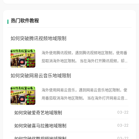
热门软件教程
如何突破腾讯视频地域限制
海外使用腾讯视频，遇到腾讯视频地区限制，使用番
茄取消海外地区限制。 当在海外打开腾讯视频，却突
然弹出“由于版权限制，您所在的地区无法播放”的提
如何突破网易云音乐地域限制
示语。 海外用户如香港、澳门、台湾、美国、加拿
大、澳大利亚、欧洲等国家和地区时，腾讯视频也会
海外使用网易云音乐，遇到网易云音乐地区限制，使
像其他音乐平台一样，出现地区及版权限制问题，且
用番茄取消海外地区限制。 当在海外打开网易云音
仅能在中国大陆地区播放。 遇到这个问题的朋友们，
乐，却突然弹出“由于版权限制，您所在的地区无法
使用番茄回国加速器，即可解决「海外用户收听腾讯
如何突破爱奇艺地域限制
03-22
播放”的提示语。 海外用户如香港、澳门、台湾、美
视频地区版权限制」的问题，无论人在香港、澳门、
国、加拿大、澳大利亚、欧洲等国家和地区时，网易
如何突破喜马拉雅地域限制
03-22
台湾、美国、加拿大、澳大利亚、欧洲等国家和地区
云音乐也会像其他音乐平台一样，出现地区及版权限
工作、留学、定居等，都可以使用，不再因地区和版
如何突破优酷视频地域限制
03-22
制问题，且仅能在中国大陆地区播放。 遇到这个问题