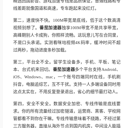
精选回国影音、游戏加速专线是品质保证，普通线路和专
线差距就像国道和高速，专车跑起来没红灯。
第二，速度快不快。100M带宽是底线，低于这个数高清
视频别想了。
番茄加速器
独享100M带宽不是共享带宽，
高峰期别人卡成狗，你照样流畅。这玩意儿写在合同里，
不是口头承诺。实测看咪咕视频4K码率，缓冲时间不超
过两秒，拖动进度条秒加载。
第三，平台全不全。留学生设备多，手机、平板、笔记
本、台式机来回切。
番茄加速器
多个平台支持Android、
iOS、Windows、mac，一个账号四端同时在线，手机刷
抖音，电脑追综艺，互不干扰。支持一人多端设备同时用
这点太实在，不用反复登录退出，省心的细节最打动人。
第四，安全不安全。数据安全加密、专线传输是底线要
求。你的所有流量经过加密隧道，运营商、黑客、学校网
管都看不到你在干嘛。专线传输意味着不绕路，不经过第
三方服务器，直接从海外节点到国内机房，中间没人能插