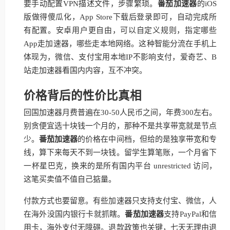
要手动配置VPN描述文件，步骤繁琐。
番茄加速器
的iOS
版做得傻瓜化，App Store下载后登录即可，自动完成所
有配置。安卓用户更自由，可以自定义规则，指定哪些
App走加速器，哪些走本地网络。这种智能分流在手机上
体现为，微信、支付宝用本地IP不影响支付，爱奇艺、B
站走加速器看国内内容，互不冲突。
价格背后的性价比真相
回国加速器月费普遍在30-50人民币之间，年费300左右。
别贪便宜选十块钱一个月的，那种不是共享带宽就是节点
少。
番茄加速器
的价格在中间档，但给的是独享带宽和专
线，算下来每天不到一块钱。留学生算笔账，一个月省下
一杯星巴克，换来的是所有国内平台 unrestricted 访问，
这笔买卖值不值自己掂量。
付款方式也要留意。有些加速器只支持支付宝、微信，人
在海外没国内银行卡就抓瞎。
番茄加速器
支持PayPal和信
用卡，海外支付无障碍。退款政策也关键，七天无理由退