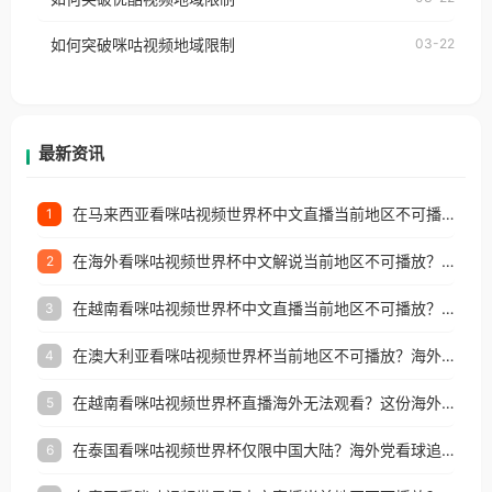
权限制所困扰。
的朋友们，使用番茄回国加速器，即可解决「海外用
如何突破咪咕视频地域限制
03-22
户收听网易云音乐地区版权限制」的问题，无论人在
香港、澳门、台湾、美国、加拿大、澳大利亚、欧洲
等国家和地区工作、留学、定居等，都可以使用，不
再因地区和版权限制所困扰。
最新资讯
在马来西亚看咪咕视频世界杯中文直播当前地区不可播放？这篇指南帮你搞定海外看球难题
1
在海外看咪咕视频世界杯中文解说当前地区不可播放？这篇指南帮你解决所有问题
2
在越南看咪咕视频世界杯中文直播当前地区不可播放？这篇指南帮你解决所有海外观赛难题
3
在澳大利亚看咪咕视频世界杯当前地区不可播放？海外党体育观赛终极指南
4
在越南看咪咕视频世界杯直播海外无法观看？这份海外观赛终极指南帮你搞定
5
在泰国看咪咕视频世界杯仅限中国大陆？海外党看球追剧的终极破局指南
6