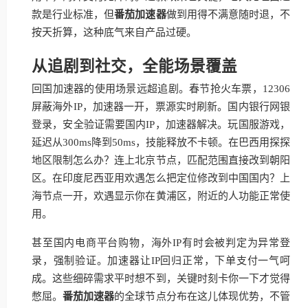
款是行业标准，但
番茄加速器
做到用得不满意随时退，不
按天折算，这种底气来自产品过硬。
从追剧到社交，全能场景覆盖
回国加速器的使用场景远超追剧。春节抢火车票，12306
屏蔽海外IP，加速器一开，票源实时刷新。国内银行网银
登录，安全验证需要国内IP，加速器解决。玩国服游戏，
延迟从300ms降到50ms，技能释放不卡顿。在巴西用探探
地区限制怎么办？连上北京节点，匹配范围直接改到朝阳
区。在印度尼西亚用欢遇怎么把定位修改到中国国内？上
海节点一开，欢遇显示你在黄浦区，附近的人功能正常使
用。
甚至国内电商平台购物，海外IP有时会被判定为异常登
录，强制验证。加速器让IP回归正常，下单支付一气呵
成。这些细碎需求平时想不到，关键时刻卡你一下才觉得
憋屈。
番茄加速器
的全球节点分布在这儿体现优势，不管