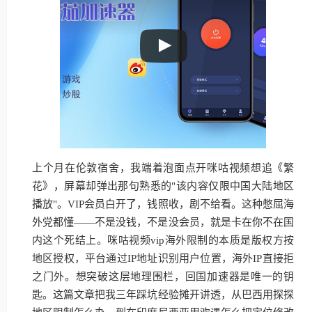
上个月在伦敦宿舍，我端着泡面点开咪咕视频想追《繁
花》，屏幕却弹出那句熟悉的"该内容仅限中国大陆地区
播放"。VIP会员白开了，钱照收，剧不给看。这种憋屈海
外党都懂——不是没钱，不是没会员，就是卡在你不在国
内这个死结上。咪咕视频vip海外限制的本质是版权方按
地区授权，平台通过IP地址识别用户位置，海外IP直接拒
之门外。想突破这层地理围栏，回国加速器是唯一的钥
匙。这篇文章把我三年踩坑经验摊开讲透，从巴西用探探