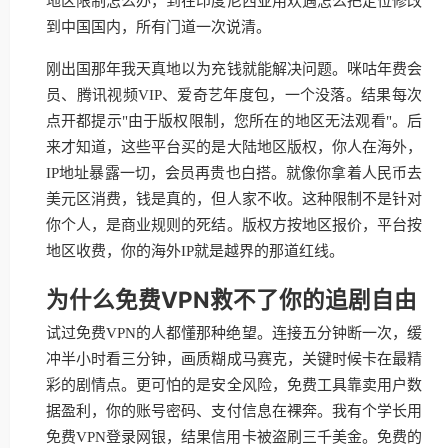
地区限制怎么办，到在印度尼西亚用欢遇怎么把定位修改
到中国国内，所有门道一次说清。
刚出国那年我天真地以为充钱就能解决问题。咪咕年费会
员、腾讯视频VIP、爱奇艺年度包，一个没落。结果每次
点开都提示"由于版权限制，您所在的地区无法观看"。后
来才知道，这些平台买的是大陆地区版权，你人在海外，
IP地址暴露一切，会员再贵也白搭。就像你拿着人民币去
美元区消费，钱是真的，但人家不收。这种限制不是针对
你个人，是商业规则的死结。版权方按地区报价，平台按
地区收费，你的海外IP就是越界的那道红线。
为什么免费VPN救不了你的追剧自由
试过免费VPN的人都懂那种绝望。连接五分钟断一次，缓
冲半小时看三分钟，画质糊成马赛克，关键时候卡在最精
彩的剧情点。更可怕的是安全风险，免费工具靠卖用户数
据盈利，你的账号密码、支付信息在裸奔。我有个学长用
免费VPN登录网银，结果信用卡被盗刷三千美金。免费的