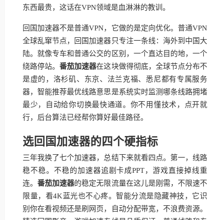
东西最贵，这话在VPN领域是血淋淋的教训。
回国加速器不是普通VPN，它做的是定向优化。普通VPN
全球乱窜节点，回国加速器只专注一条线：海外到中国大
陆。就像专车和普通公交的区别，一个直达目的地，一个
绕路停站。
番茄加速器
在这块做得彻底，全球节点分布不
是虚的，洛杉矶、东京、法兰克福、悉尼都有专属服务
器，智能推荐最优线路意思是系统实时监测哪条线路拥堵
最少，自动给你切换最快通道。你不用懂技术，点开就
行，后台算法已经帮你算好最佳路径。
选回国加速器的四个硬指标
三年我换了七个加速器，总结下来就看四点。第一，线路
稳不稳。不稳的加速器追剧卡成PPT，游戏直接掉线重
连。
番茄加速器
的稳定无限流量在这儿是刚需，不限速不
限量，看4K蓝光也不心疼。智能分流是隐藏神技，它识
别你在看视频还是刷网页，自动分配带宽，不浪费资源。