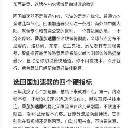
东西最贵，这话在VPN领域是血淋淋的教训。
回国加速器不是普通VPN，它做的是定向优化。普通VPN
全球乱窜节点，回国加速器只专注一条线：海外到中国大
陆。就像专车和普通公交的区别，一个直达目的地，一个
绕路停站。
番茄加速器
在这块做得彻底，全球节点分布不
是虚的，洛杉矶、东京、法兰克福、悉尼都有专属服务
器，智能推荐最优线路意思是系统实时监测哪条线路拥堵
最少，自动给你切换最快通道。你不用懂技术，点开就
行，后台算法已经帮你算好最佳路径。
选回国加速器的四个硬指标
三年我换了七个加速器，总结下来就看四点。第一，线路
稳不稳。不稳的加速器追剧卡成PPT，游戏直接掉线重
连。
番茄加速器
的稳定无限流量在这儿是刚需，不限速不
限量，看4K蓝光也不心疼。智能分流是隐藏神技，它识
别你在看视频还是刷网页，自动分配带宽，不浪费资源。