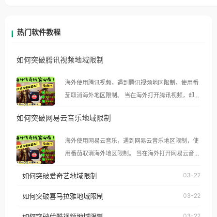
热门软件教程
如何突破腾讯视频地域限制
海外使用腾讯视频，遇到腾讯视频地区限制，使用番
茄取消海外地区限制。 当在海外打开腾讯视频，却突
然弹出“由于版权限制，您所在的地区无法播放”的提
如何突破网易云音乐地域限制
示语。 海外用户如香港、澳门、台湾、美国、加拿
大、澳大利亚、欧洲等国家和地区时，腾讯视频也会
海外使用网易云音乐，遇到网易云音乐地区限制，使
像其他音乐平台一样，出现地区及版权限制问题，且
用番茄取消海外地区限制。 当在海外打开网易云音
仅能在中国大陆地区播放。 遇到这个问题的朋友们，
乐，却突然弹出“由于版权限制，您所在的地区无法
使用番茄回国加速器，即可解决「海外用户收听腾讯
如何突破爱奇艺地域限制
03-22
播放”的提示语。 海外用户如香港、澳门、台湾、美
视频地区版权限制」的问题，无论人在香港、澳门、
国、加拿大、澳大利亚、欧洲等国家和地区时，网易
如何突破喜马拉雅地域限制
03-22
台湾、美国、加拿大、澳大利亚、欧洲等国家和地区
云音乐也会像其他音乐平台一样，出现地区及版权限
工作、留学、定居等，都可以使用，不再因地区和版
如何突破优酷视频地域限制
03-22
制问题，且仅能在中国大陆地区播放。 遇到这个问题