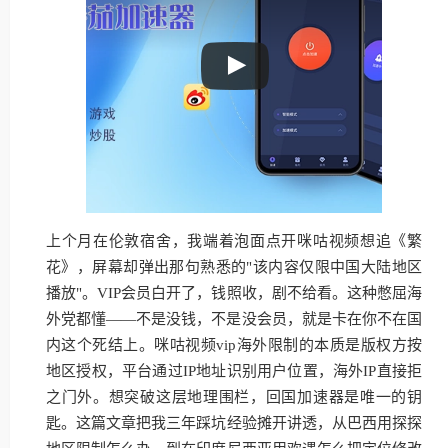
上个月在伦敦宿舍，我端着泡面点开咪咕视频想追《繁
花》，屏幕却弹出那句熟悉的"该内容仅限中国大陆地区
播放"。VIP会员白开了，钱照收，剧不给看。这种憋屈海
外党都懂——不是没钱，不是没会员，就是卡在你不在国
内这个死结上。咪咕视频vip海外限制的本质是版权方按
地区授权，平台通过IP地址识别用户位置，海外IP直接拒
之门外。想突破这层地理围栏，回国加速器是唯一的钥
匙。这篇文章把我三年踩坑经验摊开讲透，从巴西用探探