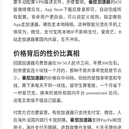
要手动配置VPN描述文件，步骤繁琐。
番茄加速器
的iOS
版做得傻瓜化，App Store下载后登录即可，自动完成所
有配置。安卓用户更自由，可以自定义规则，指定哪些
App走加速器，哪些走本地网络。这种智能分流在手机上
体现为，微信、支付宝用本地IP不影响支付，爱奇艺、B
站走加速器看国内内容，互不冲突。
价格背后的性价比真相
回国加速器月费普遍在30-50人民币之间，年费300左右。
别贪便宜选十块钱一个月的，那种不是共享带宽就是节点
少。
番茄加速器
的价格在中间档，但给的是独享带宽和专
线，算下来每天不到一块钱。留学生算笔账，一个月省下
一杯星巴克，换来的是所有国内平台 unrestricted 访问，
这笔买卖值不值自己掂量。
付款方式也要留意。有些加速器只支持支付宝、微信，人
在海外没国内银行卡就抓瞎。
番茄加速器
支持PayPal和信
用卡，海外支付无障碍。退款政策也关键，七天无理由退