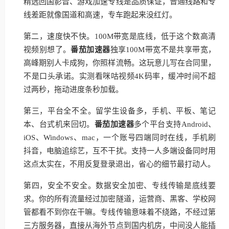
精选回国影音、游戏加速专线是品质保证，普通线路和专
线差距就像国道和高速，专车跑起来没红灯。
第二，速度快不快。100M带宽是底线，低于这个数高清
视频别想了。
番茄加速器
独享100M带宽不是共享带宽，
高峰期别人卡成狗，你照样流畅。这玩意儿写在合同里，
不是口头承诺。实测看咪咕视频4K码率，缓冲时间不超
过两秒，拖动进度条秒加载。
第三，平台全不全。留学生设备多，手机、平板、笔记
本、台式机来回切。
番茄加速器
多个平台支持Android、
iOS、Windows、mac，一个账号四端同时在线，手机刷
抖音，电脑追综艺，互不干扰。支持一人多端设备同时用
这点太实在，不用反复登录退出，省心的细节最打动人。
第四，安全不安全。数据安全加密、专线传输是底线要
求。你的所有流量经过加密隧道，运营商、黑客、学校网
管都看不到你在干嘛。专线传输意味着不绕路，不经过第
三方服务器，直接从海外节点到国内机房，中间没人能插