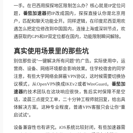
一手。在巴西用探探地区限制怎么办？核心就是IP定位问
题，
番茄加速器
把IP改成国内，探探直接认你是北京用
户，匹配和聊天功能全开。同样逻辑，在印度尼西亚用欢
遇怎么把定位修改到中国国内，连接上海或深圳节点，欢
遇获取的GPS和IP双定位都在国内，功能限制瞬间解除。
真实使用场景里的那些坑
别信那些说"一键解决所有问题"的广告。实际使用中，运
营商、设备、网络环境都会影响效果。住学校宿舍的同学
注意，有些大学网络会屏蔽VPN协议，这时候需要切换协
议模式，从OpenVPN换成IKEv2或者WireGuard。
番茄加
速器
的技术团队在这块响应很快，售后实时保障不是空
话，凌晨三点提交工单，二十分钟工程师就回复，给出具
体解决方案。这种专业程度，普通VPN客服只会让你"重
启试试"。
设备兼容性也有讲究。iOS系统比较封闭，有些加速器需