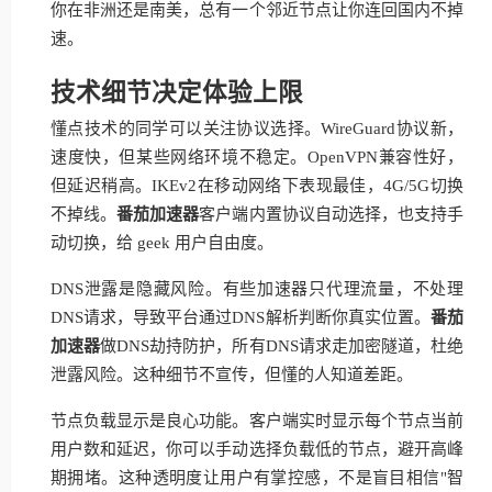
你在非洲还是南美，总有一个邻近节点让你连回国内不掉
速。
技术细节决定体验上限
懂点技术的同学可以关注协议选择。WireGuard协议新，
速度快，但某些网络环境不稳定。OpenVPN兼容性好，
但延迟稍高。IKEv2在移动网络下表现最佳，4G/5G切换
不掉线。
番茄加速器
客户端内置协议自动选择，也支持手
动切换，给 geek 用户自由度。
DNS泄露是隐藏风险。有些加速器只代理流量，不处理
DNS请求，导致平台通过DNS解析判断你真实位置。
番茄
加速器
做DNS劫持防护，所有DNS请求走加密隧道，杜绝
泄露风险。这种细节不宣传，但懂的人知道差距。
节点负载显示是良心功能。客户端实时显示每个节点当前
用户数和延迟，你可以手动选择负载低的节点，避开高峰
期拥堵。这种透明度让用户有掌控感，不是盲目相信"智