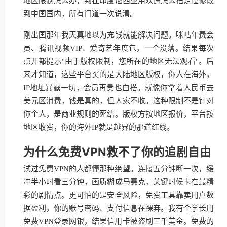
地区限制怎么办，到在印度尼西亚用欢遇怎么把定位修改
到中国国内，所有门道一次说清。
刚出国那年我天真地以为充钱就能解决问题。咪咕年费会
员、腾讯视频VIP、爱奇艺年度包，一个没落。结果每次
点开都提示"由于版权限制，您所在的地区无法观看"。后
来才知道，这些平台买的是大陆地区版权，你人在海外，
IP地址暴露一切，会员再贵也白搭。就像你拿着人民币去
美元区消费，钱是真的，但人家不收。这种限制不是针对
你个人，是商业规则的死结。版权方按地区报价，平台按
地区收费，你的海外IP就是越界的那道红线。
为什么免费VPN救不了你的追剧自由
试过免费VPN的人都懂那种绝望。连接五分钟断一次，缓
冲半小时看三分钟，画质糊成马赛克，关键时候卡在最精
彩的剧情点。更可怕的是安全风险，免费工具靠卖用户数
据盈利，你的账号密码、支付信息在裸奔。我有个学长用
免费VPN登录网银，结果信用卡被盗刷三千美金。免费的