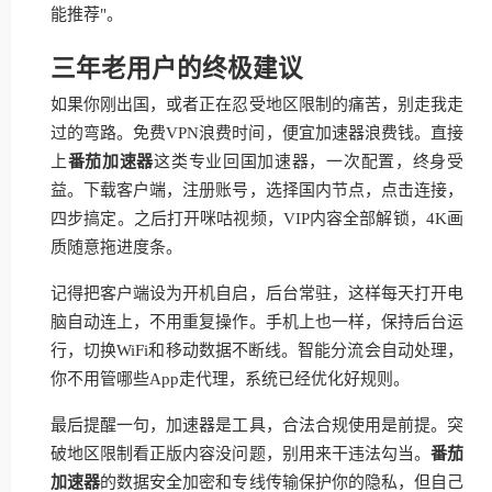
能推荐"。
三年老用户的终极建议
如果你刚出国，或者正在忍受地区限制的痛苦，别走我走
过的弯路。免费VPN浪费时间，便宜加速器浪费钱。直接
上
番茄加速器
这类专业回国加速器，一次配置，终身受
益。下载客户端，注册账号，选择国内节点，点击连接，
四步搞定。之后打开咪咕视频，VIP内容全部解锁，4K画
质随意拖进度条。
记得把客户端设为开机自启，后台常驻，这样每天打开电
脑自动连上，不用重复操作。手机上也一样，保持后台运
行，切换WiFi和移动数据不断线。智能分流会自动处理，
你不用管哪些App走代理，系统已经优化好规则。
最后提醒一句，加速器是工具，合法合规使用是前提。突
破地区限制看正版内容没问题，别用来干违法勾当。
番茄
加速器
的数据安全加密和专线传输保护你的隐私，但自己