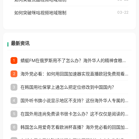
权限制所困扰。
的朋友们，使用番茄回国加速器，即可解决「海外用
如何突破咪咕视频地域限制
03-22
户收听网易云音乐地区版权限制」的问题，无论人在
香港、澳门、台湾、美国、加拿大、澳大利亚、欧洲
等国家和地区工作、留学、定居等，都可以使用，不
再因地区和版权限制所困扰。
最新资讯
蜻蜓FM在俄罗斯用不了怎么办？海外华人的精神食粮补给方案
1
海外党必看：如何用回国加速器实现直播欧冠免费观看？附影视音乐全攻略
2
在韩国用社保掌上通怎么把定位修改到中国国内？
3
国外听书旗小说显示地区不支持？这份海外华人专属的国内内容解锁指南请收好
4
在国外用连尚免费读书很卡怎么办？这不仅仅是阅读的烦恼
5
韩国怎么用爱奇艺看欧洲杯直播？海外党必看的回国加速全攻略
6