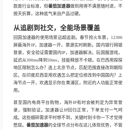
款是行业标准，但
番茄加速器
做到用得不满意随时退，不
按天折算，这种底气来自产品过硬。
从追剧到社交，全能场景覆盖
回国加速器的使用场景远超追剧。春节抢火车票，12306
屏蔽海外IP，加速器一开，票源实时刷新。国内银行网银
登录，安全验证需要国内IP，加速器解决。玩国服游戏，
延迟从300ms降到50ms，技能释放不卡顿。在巴西用探探
地区限制怎么办？连上北京节点，匹配范围直接改到朝阳
区。在印度尼西亚用欢遇怎么把定位修改到中国国内？上
海节点一开，欢遇显示你在黄浦区，附近的人功能正常使
用。
甚至国内电商平台购物，海外IP有时会被判定为异常登
录，强制验证。加速器让IP回归正常，下单支付一气呵
成。这些细碎需求平时想不到，关键时刻卡你一下才觉得
憋屈。
番茄加速器
的全球节点分布在这儿体现优势，不管