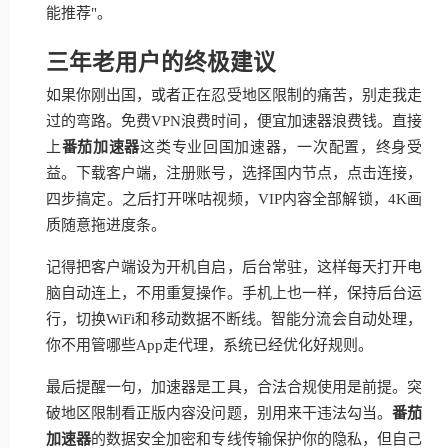
能推荐"。
三年老用户的终极建议
如果你刚出国，或者正在忍受地区限制的痛苦，别走我走
过的弯路。免费VPN浪费时间，便宜加速器浪费钱。直接
上
番茄加速器
这类专业回国加速器，一次配置，终身受
益。下载客户端，注册账号，选择国内节点，点击连接，
四步搞定。之后打开咪咕视频，VIP内容全部解锁，4K画
质随意拖进度条。
记得把客户端设为开机自启，后台常驻，这样每天打开电
脑自动连上，不用重复操作。手机上也一样，保持后台运
行，切换WiFi和移动数据不断线。智能分流会自动处理，
你不用管哪些App走代理，系统已经优化好规则。
最后提醒一句，加速器是工具，合法合规使用是前提。突
破地区限制看正版内容没问题，别用来干违法勾当。
番茄
加速器
的数据安全加密和专线传输保护你的隐私，但自己