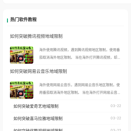
热门软件教程
如何突破腾讯视频地域限制
海外使用腾讯视频，遇到腾讯视频地区限制，使用番
茄取消海外地区限制。 当在海外打开腾讯视频，却突
然弹出“由于版权限制，您所在的地区无法播放”的提
如何突破网易云音乐地域限制
示语。 海外用户如香港、澳门、台湾、美国、加拿
大、澳大利亚、欧洲等国家和地区时，腾讯视频也会
海外使用网易云音乐，遇到网易云音乐地区限制，使
像其他音乐平台一样，出现地区及版权限制问题，且
用番茄取消海外地区限制。 当在海外打开网易云音
仅能在中国大陆地区播放。 遇到这个问题的朋友们，
乐，却突然弹出“由于版权限制，您所在的地区无法
使用番茄回国加速器，即可解决「海外用户收听腾讯
如何突破爱奇艺地域限制
03-22
播放”的提示语。 海外用户如香港、澳门、台湾、美
视频地区版权限制」的问题，无论人在香港、澳门、
国、加拿大、澳大利亚、欧洲等国家和地区时，网易
如何突破喜马拉雅地域限制
03-22
台湾、美国、加拿大、澳大利亚、欧洲等国家和地区
云音乐也会像其他音乐平台一样，出现地区及版权限
工作、留学、定居等，都可以使用，不再因地区和版
如何突破优酷视频地域限制
03-22
制问题，且仅能在中国大陆地区播放。 遇到这个问题