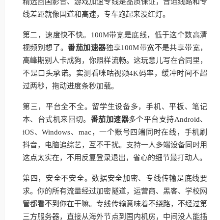
精选回国影音、游戏加速专线是品质保证，普通线路和专
线差距就像国道和高速，专车跑起来没红灯。
第二，速度快不快。100M带宽是底线，低于这个数高清
视频别想了。
番茄加速器
独享100M带宽不是共享带宽，
高峰期别人卡成狗，你照样流畅。这玩意儿写在合同里，
不是口头承诺。实测看咪咕视频4K码率，缓冲时间不超
过两秒，拖动进度条秒加载。
第三，平台全不全。留学生设备多，手机、平板、笔记
本、台式机来回切。
番茄加速器
多个平台支持Android、
iOS、Windows、mac，一个账号四端同时在线，手机刷
抖音，电脑追综艺，互不干扰。支持一人多端设备同时用
这点太实在，不用反复登录退出，省心的细节最打动人。
第四，安全不安全。数据安全加密、专线传输是底线要
求。你的所有流量经过加密隧道，运营商、黑客、学校网
管都看不到你在干嘛。专线传输意味着不绕路，不经过第
三方服务器，直接从海外节点到国内机房，中间没人能插