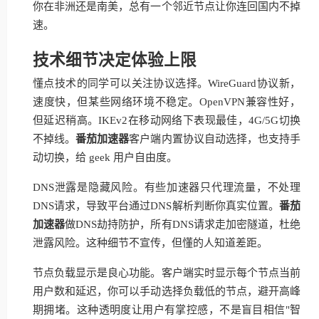
你在非洲还是南美，总有一个邻近节点让你连回国内不掉
速。
技术细节决定体验上限
懂点技术的同学可以关注协议选择。WireGuard协议新，
速度快，但某些网络环境不稳定。OpenVPN兼容性好，
但延迟稍高。IKEv2在移动网络下表现最佳，4G/5G切换
不掉线。
番茄加速器
客户端内置协议自动选择，也支持手
动切换，给 geek 用户自由度。
DNS泄露是隐藏风险。有些加速器只代理流量，不处理
DNS请求，导致平台通过DNS解析判断你真实位置。
番茄
加速器
做DNS劫持防护，所有DNS请求走加密隧道，杜绝
泄露风险。这种细节不宣传，但懂的人知道差距。
节点负载显示是良心功能。客户端实时显示每个节点当前
用户数和延迟，你可以手动选择负载低的节点，避开高峰
期拥堵。这种透明度让用户有掌控感，不是盲目相信"智