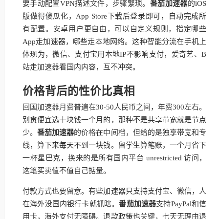
要手动配置VPN描述文件，步骤繁琐。
番茄加速器
的iOS
版做得傻瓜化，App Store下载后登录即可，自动完成所
有配置。安卓用户更自由，可以自定义规则，指定哪些
App走加速器，哪些走本地网络。这种智能分流在手机上
体现为，微信、支付宝用本地IP不影响支付，爱奇艺、B
站走加速器看国内内容，互不冲突。
价格背后的性价比真相
回国加速器月费普遍在30-50人民币之间，年费300左右。
别贪便宜选十块钱一个月的，那种不是共享带宽就是节点
少。
番茄加速器
的价格在中间档，但给的是独享带宽和专
线，算下来每天不到一块钱。留学生算笔账，一个月省下
一杯星巴克，换来的是所有国内平台 unrestricted 访问，
这笔买卖值不值自己掂量。
付款方式也要留意。有些加速器只支持支付宝、微信，人
在海外没国内银行卡就抓瞎。
番茄加速器
支持PayPal和信
用卡，海外支付无障碍。退款政策也关键，七天无理由退