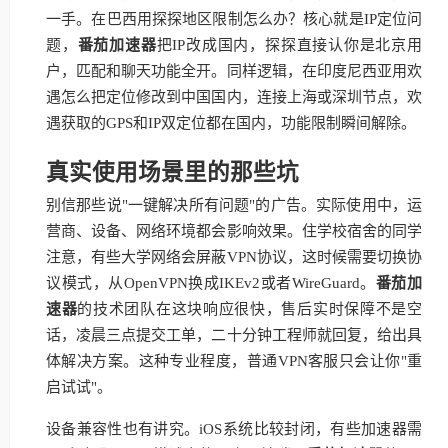
一手。在巴西用探探地区限制怎么办？核心就是IP定位问
题，
番茄加速器
把IP改成国内，探探直接认你是北京用
户，匹配和聊天功能全开。同样逻辑，在印度尼西亚用欢
遇怎么把定位修改到中国国内，连接上海或深圳节点，欢
遇获取的GPS和IP双定位都在国内，功能限制瞬间解除。
真实使用场景里的那些坑
别信那些说"一键解决所有问题"的广告。实际使用中，运
营商、设备、网络环境都会影响效果。住学校宿舍的同学
注意，有些大学网络会屏蔽VPN协议，这时候需要切换协
议模式，从OpenVPN换成IKEv2或者WireGuard。
番茄加
速器
的技术团队在这块响应很快，售后实时保障不是空
话，凌晨三点提交工单，二十分钟工程师就回复，给出具
体解决方案。这种专业程度，普通VPN客服只会让你"重
启试试"。
设备兼容性也有讲究。iOS系统比较封闭，有些加速器需