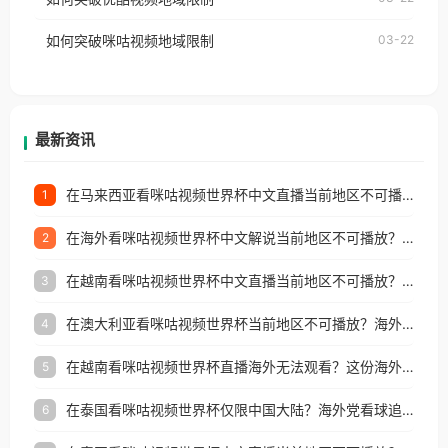
权限制所困扰。
的朋友们，使用番茄回国加速器，即可解决「海外用
如何突破咪咕视频地域限制
03-22
户收听网易云音乐地区版权限制」的问题，无论人在
香港、澳门、台湾、美国、加拿大、澳大利亚、欧洲
等国家和地区工作、留学、定居等，都可以使用，不
再因地区和版权限制所困扰。
最新资讯
在马来西亚看咪咕视频世界杯中文直播当前地区不可播放？这篇指南帮你搞定海外看球难题
1
在海外看咪咕视频世界杯中文解说当前地区不可播放？这篇指南帮你解决所有问题
2
在越南看咪咕视频世界杯中文直播当前地区不可播放？这篇指南帮你解决所有海外观赛难题
3
在澳大利亚看咪咕视频世界杯当前地区不可播放？海外党体育观赛终极指南
4
在越南看咪咕视频世界杯直播海外无法观看？这份海外观赛终极指南帮你搞定
5
在泰国看咪咕视频世界杯仅限中国大陆？海外党看球追剧的终极破局指南
6