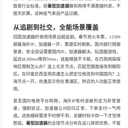
款是行业标准，但
番茄加速器
做到用得不满意随时退，不
按天折算，这种底气来自产品过硬。
从追剧到社交，全能场景覆盖
回国加速器的使用场景远超追剧。春节抢火车票，12306
屏蔽海外IP，加速器一开，票源实时刷新。国内银行网银
登录，安全验证需要国内IP，加速器解决。玩国服游戏，
延迟从300ms降到50ms，技能释放不卡顿。在巴西用探探
地区限制怎么办？连上北京节点，匹配范围直接改到朝阳
区。在印度尼西亚用欢遇怎么把定位修改到中国国内？上
海节点一开，欢遇显示你在黄浦区，附近的人功能正常使
用。
甚至国内电商平台购物，海外IP有时会被判定为异常登
录，强制验证。加速器让IP回归正常，下单支付一气呵
成。这些细碎需求平时想不到，关键时刻卡你一下才觉得
憋屈。
番茄加速器
的全球节点分布在这儿体现优势，不管