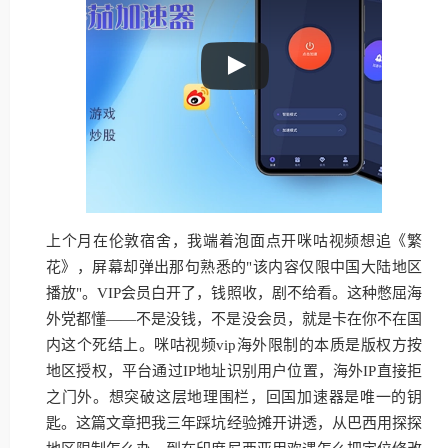
上个月在伦敦宿舍，我端着泡面点开咪咕视频想追《繁
花》，屏幕却弹出那句熟悉的"该内容仅限中国大陆地区
播放"。VIP会员白开了，钱照收，剧不给看。这种憋屈海
外党都懂——不是没钱，不是没会员，就是卡在你不在国
内这个死结上。咪咕视频vip海外限制的本质是版权方按
地区授权，平台通过IP地址识别用户位置，海外IP直接拒
之门外。想突破这层地理围栏，回国加速器是唯一的钥
匙。这篇文章把我三年踩坑经验摊开讲透，从巴西用探探