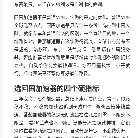
东西最贵，这话在VPN领域是血淋淋的教训。
回国加速器不是普通VPN，它做的是定向优化。普通VPN
全球乱窜节点，回国加速器只专注一条线：海外到中国大
陆。就像专车和普通公交的区别，一个直达目的地，一个
绕路停站。
番茄加速器
在这块做得彻底，全球节点分布不
是虚的，洛杉矶、东京、法兰克福、悉尼都有专属服务
器，智能推荐最优线路意思是系统实时监测哪条线路拥堵
最少，自动给你切换最快通道。你不用懂技术，点开就
行，后台算法已经帮你算好最佳路径。
选回国加速器的四个硬指标
三年我换了七个加速器，总结下来就看四点。第一，线路
稳不稳。不稳的加速器追剧卡成PPT，游戏直接掉线重
连。
番茄加速器
的稳定无限流量在这儿是刚需，不限速不
限量，看4K蓝光也不心疼。智能分流是隐藏神技，它识
别你在看视频还是刷网页，自动分配带宽，不浪费资源。