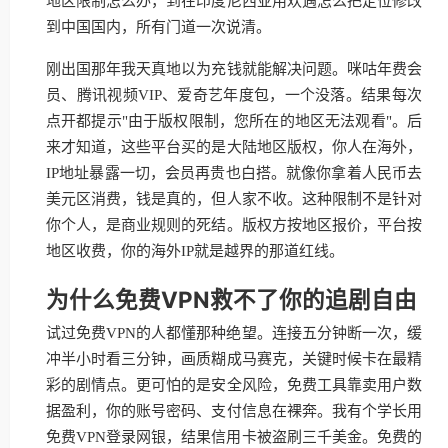
地区限制怎么办，到在印度尼西亚用欢遇怎么把定位修改
到中国国内，所有门道一次说清。
刚出国那年我天真地以为充钱就能解决问题。咪咕年费会
员、腾讯视频VIP、爱奇艺年度包，一个没落。结果每次
点开都提示"由于版权限制，您所在的地区无法观看"。后
来才知道，这些平台买的是大陆地区版权，你人在海外，
IP地址暴露一切，会员再贵也白搭。就像你拿着人民币去
美元区消费，钱是真的，但人家不收。这种限制不是针对
你个人，是商业规则的死结。版权方按地区报价，平台按
地区收费，你的海外IP就是越界的那道红线。
为什么免费VPN救不了你的追剧自由
试过免费VPN的人都懂那种绝望。连接五分钟断一次，缓
冲半小时看三分钟，画质糊成马赛克，关键时候卡在最精
彩的剧情点。更可怕的是安全风险，免费工具靠卖用户数
据盈利，你的账号密码、支付信息在裸奔。我有个学长用
免费VPN登录网银，结果信用卡被盗刷三千美金。免费的