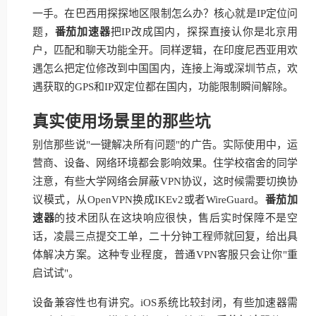
一手。在巴西用探探地区限制怎么办？核心就是IP定位问
题，
番茄加速器
把IP改成国内，探探直接认你是北京用
户，匹配和聊天功能全开。同样逻辑，在印度尼西亚用欢
遇怎么把定位修改到中国国内，连接上海或深圳节点，欢
遇获取的GPS和IP双定位都在国内，功能限制瞬间解除。
真实使用场景里的那些坑
别信那些说"一键解决所有问题"的广告。实际使用中，运
营商、设备、网络环境都会影响效果。住学校宿舍的同学
注意，有些大学网络会屏蔽VPN协议，这时候需要切换协
议模式，从OpenVPN换成IKEv2或者WireGuard。
番茄加
速器
的技术团队在这块响应很快，售后实时保障不是空
话，凌晨三点提交工单，二十分钟工程师就回复，给出具
体解决方案。这种专业程度，普通VPN客服只会让你"重
启试试"。
设备兼容性也有讲究。iOS系统比较封闭，有些加速器需