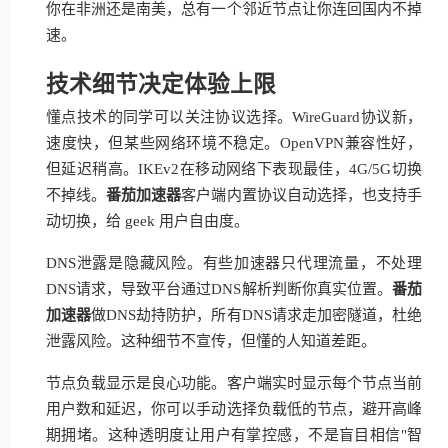
你在非洲还是南美，总有一个邻近节点让你连回国内不掉
速。
技术细节决定体验上限
懂点技术的同学可以关注协议选择。WireGuard协议新，
速度快，但某些网络环境不稳定。OpenVPN兼容性好，
但延迟稍高。IKEv2在移动网络下表现最佳，4G/5G切换
不掉线。
番茄加速器
客户端内置协议自动选择，也支持手
动切换，给 geek 用户自由度。
DNS泄露是隐藏风险。有些加速器只代理流量，不处理
DNS请求，导致平台通过DNS解析判断你真实位置。
番茄
加速器
做DNS劫持防护，所有DNS请求走加密隧道，杜绝
泄露风险。这种细节不宣传，但懂的人知道差距。
节点负载显示是良心功能。客户端实时显示每个节点当前
用户数和延迟，你可以手动选择负载低的节点，避开高峰
期拥堵。这种透明度让用户有掌控感，不是盲目相信"智