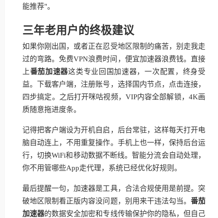
能推荐"。
三年老用户的终极建议
如果你刚出国，或者正在忍受地区限制的痛苦，别走我走
过的弯路。免费VPN浪费时间，便宜加速器浪费钱。直接
上
番茄加速器
这类专业回国加速器，一次配置，终身受
益。下载客户端，注册账号，选择国内节点，点击连接，
四步搞定。之后打开咪咕视频，VIP内容全部解锁，4K画
质随意拖进度条。
记得把客户端设为开机自启，后台常驻，这样每天打开电
脑自动连上，不用重复操作。手机上也一样，保持后台运
行，切换WiFi和移动数据不断线。智能分流会自动处理，
你不用管哪些App走代理，系统已经优化好规则。
最后提醒一句，加速器是工具，合法合规使用是前提。突
破地区限制看正版内容没问题，别用来干违法勾当。
番茄
加速器
的数据安全加密和专线传输保护你的隐私，但自己