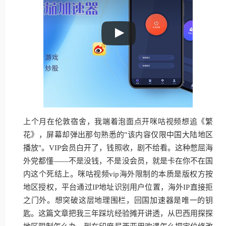
上个月在伦敦宿舍，我端着泡面点开咪咕视频想追《繁
花》，屏幕却弹出那句熟悉的"该内容仅限中国大陆地区
播放"。VIP会员白开了，钱照收，剧不给看。这种憋屈海
外党都懂——不是没钱，不是没会员，就是卡在你不在国
内这个死结上。咪咕视频vip海外限制的本质是版权方按
地区授权，平台通过IP地址识别用户位置，海外IP直接拒
之门外。想突破这层地理围栏，回国加速器是唯一的钥
匙。这篇文章把我三年踩坑经验摊开讲透，从巴西用探探