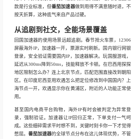
款是行业标准，但
番茄加速器
做到用得不满意随时退，不
按天折算，这种底气来自产品过硬。
从追剧到社交，全能场景覆盖
回国加速器的使用场景远超追剧。春节抢火车票，12306
屏蔽海外IP，加速器一开，票源实时刷新。国内银行网银
登录，安全验证需要国内IP，加速器解决。玩国服游戏，
延迟从300ms降到50ms，技能释放不卡顿。在巴西用探探
地区限制怎么办？连上北京节点，匹配范围直接改到朝阳
区。在印度尼西亚用欢遇怎么把定位修改到中国国内？上
海节点一开，欢遇显示你在黄浦区，附近的人功能正常使
用。
甚至国内电商平台购物，海外IP有时会被判定为异常登
录，强制验证。加速器让IP回归正常，下单支付一气呵
成。这些细碎需求平时想不到，关键时刻卡你一下才觉得
憋屈。
番茄加速器
的全球节点分布在这儿体现优势，不管