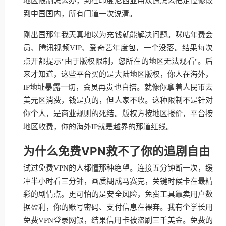
地区限制怎么办，到在印度尼西亚用欢遇怎么把定位修改
到中国国内，所有门道一次说清。
刚出国那年我天真地以为充钱就能解决问题。咪咕年费会
员、腾讯视频VIP、爱奇艺年度包，一个没落。结果每次
点开都提示"由于版权限制，您所在的地区无法观看"。后
来才知道，这些平台买的是大陆地区版权，你人在海外，
IP地址暴露一切，会员再贵也白搭。就像你拿着人民币去
美元区消费，钱是真的，但人家不收。这种限制不是针对
你个人，是商业规则的死结。版权方按地区报价，平台按
地区收费，你的海外IP就是越界的那道红线。
为什么免费VPN救不了你的追剧自由
试过免费VPN的人都懂那种绝望。连接五分钟断一次，缓
冲半小时看三分钟，画质糊成马赛克，关键时候卡在最精
彩的剧情点。更可怕的是安全风险，免费工具靠卖用户数
据盈利，你的账号密码、支付信息在裸奔。我有个学长用
免费VPN登录网银，结果信用卡被盗刷三千美金。免费的