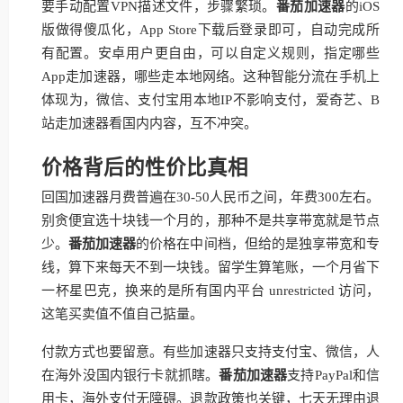
要手动配置VPN描述文件，步骤繁琐。
番茄加速器
的iOS
版做得傻瓜化，App Store下载后登录即可，自动完成所
有配置。安卓用户更自由，可以自定义规则，指定哪些
App走加速器，哪些走本地网络。这种智能分流在手机上
体现为，微信、支付宝用本地IP不影响支付，爱奇艺、B
站走加速器看国内内容，互不冲突。
价格背后的性价比真相
回国加速器月费普遍在30-50人民币之间，年费300左右。
别贪便宜选十块钱一个月的，那种不是共享带宽就是节点
少。
番茄加速器
的价格在中间档，但给的是独享带宽和专
线，算下来每天不到一块钱。留学生算笔账，一个月省下
一杯星巴克，换来的是所有国内平台 unrestricted 访问，
这笔买卖值不值自己掂量。
付款方式也要留意。有些加速器只支持支付宝、微信，人
在海外没国内银行卡就抓瞎。
番茄加速器
支持PayPal和信
用卡，海外支付无障碍。退款政策也关键，七天无理由退