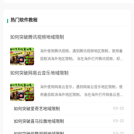
热门软件教程
如何突破腾讯视频地域限制
海外使用腾讯视频，遇到腾讯视频地区限制，使用番
茄取消海外地区限制。 当在海外打开腾讯视频，却突
然弹出“由于版权限制，您所在的地区无法播放”的提
如何突破网易云音乐地域限制
示语。 海外用户如香港、澳门、台湾、美国、加拿
大、澳大利亚、欧洲等国家和地区时，腾讯视频也会
海外使用网易云音乐，遇到网易云音乐地区限制，使
像其他音乐平台一样，出现地区及版权限制问题，且
用番茄取消海外地区限制。 当在海外打开网易云音
仅能在中国大陆地区播放。 遇到这个问题的朋友们，
乐，却突然弹出“由于版权限制，您所在的地区无法
使用番茄回国加速器，即可解决「海外用户收听腾讯
如何突破爱奇艺地域限制
03-22
播放”的提示语。 海外用户如香港、澳门、台湾、美
视频地区版权限制」的问题，无论人在香港、澳门、
国、加拿大、澳大利亚、欧洲等国家和地区时，网易
如何突破喜马拉雅地域限制
03-22
台湾、美国、加拿大、澳大利亚、欧洲等国家和地区
云音乐也会像其他音乐平台一样，出现地区及版权限
工作、留学、定居等，都可以使用，不再因地区和版
如何突破优酷视频地域限制
03-22
制问题，且仅能在中国大陆地区播放。 遇到这个问题