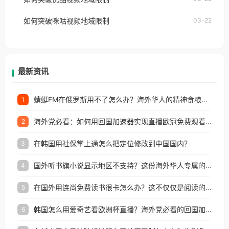
权限制所困扰。
的朋友们，使用番茄回国加速器，即可解决「海外用
如何突破咪咕视频地域限制
03-22
户收听网易云音乐地区版权限制」的问题，无论人在
香港、澳门、台湾、美国、加拿大、澳大利亚、欧洲
等国家和地区工作、留学、定居等，都可以使用，不
再因地区和版权限制所困扰。
最新资讯
蜻蜓FM在俄罗斯用不了怎么办？海外华人的精神食粮补给方案
1
海外党必看：如何用回国加速器实现直播欧冠免费观看？附影视音乐全攻略
2
在韩国用社保掌上通怎么把定位修改到中国国内？
3
国外听书旗小说显示地区不支持？这份海外华人专属的国内内容解锁指南请收好
4
在国外用连尚免费读书很卡怎么办？这不仅仅是阅读的烦恼
5
韩国怎么用爱奇艺看欧洲杯直播？海外党必看的回国加速全攻略
6