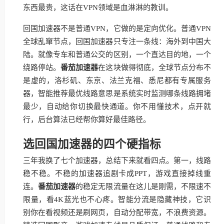
东西最贵，这话在VPN领域是血淋淋的教训。
回国加速器不是普通VPN，它做的是定向优化。普通VPN
全球乱窜节点，回国加速器只专注一条线：海外到中国大
陆。就像专车和普通公交的区别，一个直达目的地，一个
绕路停站。
番茄加速器
在这块做得彻底，全球节点分布不
是虚的，洛杉矶、东京、法兰克福、悉尼都有专属服务
器，智能推荐最优线路意思是系统实时监测哪条线路拥堵
最少，自动给你切换最快通道。你不用懂技术，点开就
行，后台算法已经帮你算好最佳路径。
选回国加速器的四个硬指标
三年我换了七个加速器，总结下来就看四点。第一，线路
稳不稳。不稳的加速器追剧卡成PPT，游戏直接掉线重
连。
番茄加速器
的稳定无限流量在这儿是刚需，不限速不
限量，看4K蓝光也不心疼。智能分流是隐藏神技，它识
别你在看视频还是刷网页，自动分配带宽，不浪费资源。