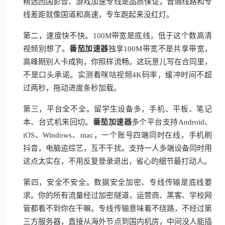
精选回国影音、游戏加速专线是品质保证，普通线路和专
线差距就像国道和高速，专车跑起来没红灯。
第二，速度快不快。100M带宽是底线，低于这个数高清
视频别想了。
番茄加速器
独享100M带宽不是共享带宽，
高峰期别人卡成狗，你照样流畅。这玩意儿写在合同里，
不是口头承诺。实测看咪咕视频4K码率，缓冲时间不超
过两秒，拖动进度条秒加载。
第三，平台全不全。留学生设备多，手机、平板、笔记
本、台式机来回切。
番茄加速器
多个平台支持Android、
iOS、Windows、mac，一个账号四端同时在线，手机刷
抖音，电脑追综艺，互不干扰。支持一人多端设备同时用
这点太实在，不用反复登录退出，省心的细节最打动人。
第四，安全不安全。数据安全加密、专线传输是底线要
求。你的所有流量经过加密隧道，运营商、黑客、学校网
管都看不到你在干嘛。专线传输意味着不绕路，不经过第
三方服务器，直接从海外节点到国内机房，中间没人能插