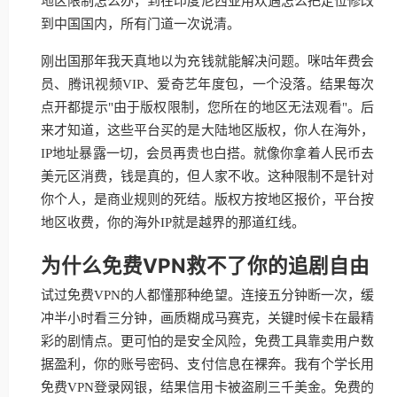
地区限制怎么办，到在印度尼西亚用欢遇怎么把定位修改
到中国国内，所有门道一次说清。
刚出国那年我天真地以为充钱就能解决问题。咪咕年费会
员、腾讯视频VIP、爱奇艺年度包，一个没落。结果每次
点开都提示"由于版权限制，您所在的地区无法观看"。后
来才知道，这些平台买的是大陆地区版权，你人在海外，
IP地址暴露一切，会员再贵也白搭。就像你拿着人民币去
美元区消费，钱是真的，但人家不收。这种限制不是针对
你个人，是商业规则的死结。版权方按地区报价，平台按
地区收费，你的海外IP就是越界的那道红线。
为什么免费VPN救不了你的追剧自由
试过免费VPN的人都懂那种绝望。连接五分钟断一次，缓
冲半小时看三分钟，画质糊成马赛克，关键时候卡在最精
彩的剧情点。更可怕的是安全风险，免费工具靠卖用户数
据盈利，你的账号密码、支付信息在裸奔。我有个学长用
免费VPN登录网银，结果信用卡被盗刷三千美金。免费的