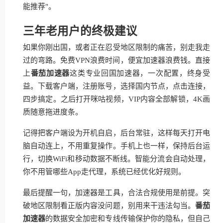
能推荐"。
三年老用户的终极建议
如果你刚出国，或者正在忍受地区限制的痛苦，别走我走
过的弯路。免费VPN浪费时间，便宜加速器浪费钱。直接
上
番茄加速器
这类专业回国加速器，一次配置，终身受
益。下载客户端，注册账号，选择国内节点，点击连接，
四步搞定。之后打开咪咕视频，VIP内容全部解锁，4K画
质随意拖进度条。
记得把客户端设为开机自启，后台常驻，这样每天打开电
脑自动连上，不用重复操作。手机上也一样，保持后台运
行，切换WiFi和移动数据不断线。智能分流会自动处理，
你不用管哪些App走代理，系统已经优化好规则。
最后提醒一句，加速器是工具，合法合规使用是前提。突
破地区限制看正版内容没问题，别用来干违法勾当。
番茄
加速器
的数据安全加密和专线传输保护你的隐私，但自己