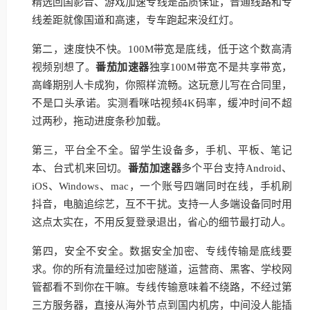
精选回国影音、游戏加速专线是品质保证，普通线路和专
线差距就像国道和高速，专车跑起来没红灯。
第二，速度快不快。100M带宽是底线，低于这个数高清
视频别想了。
番茄加速器
独享100M带宽不是共享带宽，
高峰期别人卡成狗，你照样流畅。这玩意儿写在合同里，
不是口头承诺。实测看咪咕视频4K码率，缓冲时间不超
过两秒，拖动进度条秒加载。
第三，平台全不全。留学生设备多，手机、平板、笔记
本、台式机来回切。
番茄加速器
多个平台支持Android、
iOS、Windows、mac，一个账号四端同时在线，手机刷
抖音，电脑追综艺，互不干扰。支持一人多端设备同时用
这点太实在，不用反复登录退出，省心的细节最打动人。
第四，安全不安全。数据安全加密、专线传输是底线要
求。你的所有流量经过加密隧道，运营商、黑客、学校网
管都看不到你在干嘛。专线传输意味着不绕路，不经过第
三方服务器，直接从海外节点到国内机房，中间没人能插