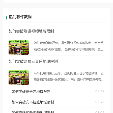
热门软件教程
如何突破腾讯视频地域限制
海外使用腾讯视频，遇到腾讯视频地区限制，使用番
茄取消海外地区限制。 当在海外打开腾讯视频，却突
然弹出“由于版权限制，您所在的地区无法播放”的提
如何突破网易云音乐地域限制
示语。 海外用户如香港、澳门、台湾、美国、加拿
大、澳大利亚、欧洲等国家和地区时，腾讯视频也会
海外使用网易云音乐，遇到网易云音乐地区限制，使
像其他音乐平台一样，出现地区及版权限制问题，且
用番茄取消海外地区限制。 当在海外打开网易云音
仅能在中国大陆地区播放。 遇到这个问题的朋友们，
乐，却突然弹出“由于版权限制，您所在的地区无法
使用番茄回国加速器，即可解决「海外用户收听腾讯
如何突破爱奇艺地域限制
03-22
播放”的提示语。 海外用户如香港、澳门、台湾、美
视频地区版权限制」的问题，无论人在香港、澳门、
国、加拿大、澳大利亚、欧洲等国家和地区时，网易
如何突破喜马拉雅地域限制
03-22
台湾、美国、加拿大、澳大利亚、欧洲等国家和地区
云音乐也会像其他音乐平台一样，出现地区及版权限
工作、留学、定居等，都可以使用，不再因地区和版
如何突破优酷视频地域限制
03-22
制问题，且仅能在中国大陆地区播放。 遇到这个问题