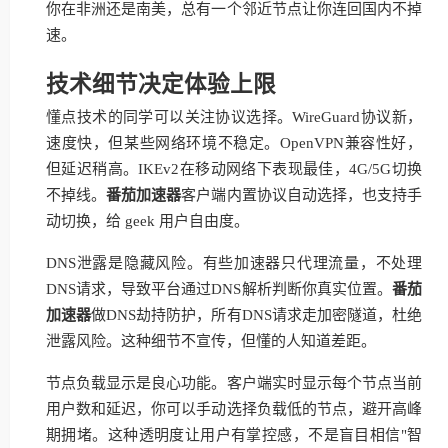
你在非洲还是南美，总有一个邻近节点让你连回国内不掉
速。
技术细节决定体验上限
懂点技术的同学可以关注协议选择。WireGuard协议新，
速度快，但某些网络环境不稳定。OpenVPN兼容性好，
但延迟稍高。IKEv2在移动网络下表现最佳，4G/5G切换
不掉线。
番茄加速器
客户端内置协议自动选择，也支持手
动切换，给 geek 用户自由度。
DNS泄露是隐藏风险。有些加速器只代理流量，不处理
DNS请求，导致平台通过DNS解析判断你真实位置。
番茄
加速器
做DNS劫持防护，所有DNS请求走加密隧道，杜绝
泄露风险。这种细节不宣传，但懂的人知道差距。
节点负载显示是良心功能。客户端实时显示每个节点当前
用户数和延迟，你可以手动选择负载低的节点，避开高峰
期拥堵。这种透明度让用户有掌控感，不是盲目相信"智