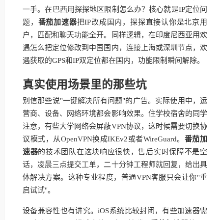
一手。在巴西用探探地区限制怎么办？核心就是IP定位问
题，
番茄加速器
把IP改成国内，探探直接认你是北京用
户，匹配和聊天功能全开。同样逻辑，在印度尼西亚用欢
遇怎么把定位修改到中国国内，连接上海或深圳节点，欢
遇获取的GPS和IP双定位都在国内，功能限制瞬间解除。
真实使用场景里的那些坑
别信那些说"一键解决所有问题"的广告。实际使用中，运
营商、设备、网络环境都会影响效果。住学校宿舍的同学
注意，有些大学网络会屏蔽VPN协议，这时候需要切换协
议模式，从OpenVPN换成IKEv2或者WireGuard。
番茄加
速器
的技术团队在这块响应很快，售后实时保障不是空
话，凌晨三点提交工单，二十分钟工程师就回复，给出具
体解决方案。这种专业程度，普通VPN客服只会让你"重
启试试"。
设备兼容性也有讲究。iOS系统比较封闭，有些加速器需