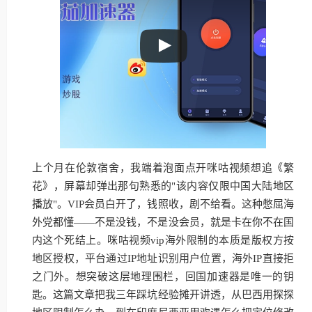
上个月在伦敦宿舍，我端着泡面点开咪咕视频想追《繁
花》，屏幕却弹出那句熟悉的"该内容仅限中国大陆地区
播放"。VIP会员白开了，钱照收，剧不给看。这种憋屈海
外党都懂——不是没钱，不是没会员，就是卡在你不在国
内这个死结上。咪咕视频vip海外限制的本质是版权方按
地区授权，平台通过IP地址识别用户位置，海外IP直接拒
之门外。想突破这层地理围栏，回国加速器是唯一的钥
匙。这篇文章把我三年踩坑经验摊开讲透，从巴西用探探