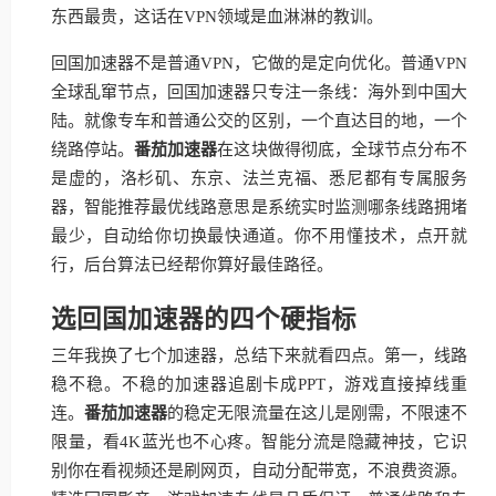
东西最贵，这话在VPN领域是血淋淋的教训。
回国加速器不是普通VPN，它做的是定向优化。普通VPN
全球乱窜节点，回国加速器只专注一条线：海外到中国大
陆。就像专车和普通公交的区别，一个直达目的地，一个
绕路停站。
番茄加速器
在这块做得彻底，全球节点分布不
是虚的，洛杉矶、东京、法兰克福、悉尼都有专属服务
器，智能推荐最优线路意思是系统实时监测哪条线路拥堵
最少，自动给你切换最快通道。你不用懂技术，点开就
行，后台算法已经帮你算好最佳路径。
选回国加速器的四个硬指标
三年我换了七个加速器，总结下来就看四点。第一，线路
稳不稳。不稳的加速器追剧卡成PPT，游戏直接掉线重
连。
番茄加速器
的稳定无限流量在这儿是刚需，不限速不
限量，看4K蓝光也不心疼。智能分流是隐藏神技，它识
别你在看视频还是刷网页，自动分配带宽，不浪费资源。