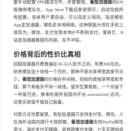
要手动配置VPN描述文件，步骤繁琐。
番茄加速器
的iOS
版做得傻瓜化，App Store下载后登录即可，自动完成所
有配置。安卓用户更自由，可以自定义规则，指定哪些
App走加速器，哪些走本地网络。这种智能分流在手机上
体现为，微信、支付宝用本地IP不影响支付，爱奇艺、B
站走加速器看国内内容，互不冲突。
价格背后的性价比真相
回国加速器月费普遍在30-50人民币之间，年费300左右。
别贪便宜选十块钱一个月的，那种不是共享带宽就是节点
少。
番茄加速器
的价格在中间档，但给的是独享带宽和专
线，算下来每天不到一块钱。留学生算笔账，一个月省下
一杯星巴克，换来的是所有国内平台 unrestricted 访问，
这笔买卖值不值自己掂量。
付款方式也要留意。有些加速器只支持支付宝、微信，人
在海外没国内银行卡就抓瞎。
番茄加速器
支持PayPal和信
用卡，海外支付无障碍。退款政策也关键，七天无理由退