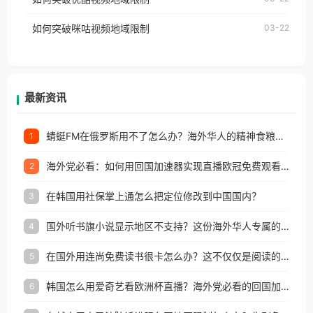
权限制所困扰。
的朋友们，使用番茄回国加速器，即可解决「海外用
如何突破咪咕视频地域限制
03-22
户收听网易云音乐地区版权限制」的问题，无论人在
香港、澳门、台湾、美国、加拿大、澳大利亚、欧洲
等国家和地区工作、留学、定居等，都可以使用，不
再因地区和版权限制所困扰。
最新资讯
蜻蜓FM在俄罗斯用不了怎么办？海外华人的精神食粮补给方案
1
海外党必看：如何用回国加速器实现直播欧冠免费观看？附影视音乐全攻略
2
在韩国用社保掌上通怎么把定位修改到中国国内？
3
国外听书旗小说显示地区不支持？这份海外华人专属的国内内容解锁指南请收好
4
在国外用连尚免费读书很卡怎么办？这不仅仅是阅读的烦恼
5
韩国怎么用爱奇艺看欧洲杯直播？海外党必看的回国加速全攻略
6