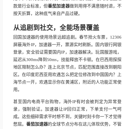
款是行业标准，但
番茄加速器
做到用得不满意随时退，不
按天折算，这种底气来自产品过硬。
从追剧到社交，全能场景覆盖
回国加速器的使用场景远超追剧。春节抢火车票，12306
屏蔽海外IP，加速器一开，票源实时刷新。国内银行网银
登录，安全验证需要国内IP，加速器解决。玩国服游戏，
延迟从300ms降到50ms，技能释放不卡顿。在巴西用探探
地区限制怎么办？连上北京节点，匹配范围直接改到朝阳
区。在印度尼西亚用欢遇怎么把定位修改到中国国内？上
海节点一开，欢遇显示你在黄浦区，附近的人功能正常使
用。
甚至国内电商平台购物，海外IP有时会被判定为异常登
录，强制验证。加速器让IP回归正常，下单支付一气呵
成。这些细碎需求平时想不到，关键时刻卡你一下才觉得
憋屈。
番茄加速器
的全球节点分布在这儿体现优势，不管