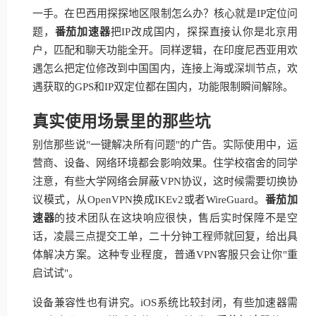
一手。在巴西用探探地区限制怎么办？核心就是IP定位问
题，
番茄加速器
把IP改成国内，探探直接认你是北京用
户，匹配和聊天功能全开。同样逻辑，在印度尼西亚用欢
遇怎么把定位修改到中国国内，连接上海或深圳节点，欢
遇获取的GPS和IP双定位都在国内，功能限制瞬间解除。
真实使用场景里的那些坑
别信那些说"一键解决所有问题"的广告。实际使用中，运
营商、设备、网络环境都会影响效果。住学校宿舍的同学
注意，有些大学网络会屏蔽VPN协议，这时候需要切换协
议模式，从OpenVPN换成IKEv2或者WireGuard。
番茄加
速器
的技术团队在这块响应很快，售后实时保障不是空
话，凌晨三点提交工单，二十分钟工程师就回复，给出具
体解决方案。这种专业程度，普通VPN客服只会让你"重
启试试"。
设备兼容性也有讲究。iOS系统比较封闭，有些加速器需