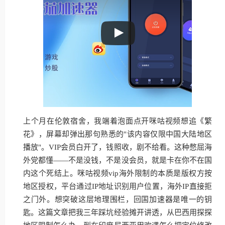
上个月在伦敦宿舍，我端着泡面点开咪咕视频想追《繁
花》，屏幕却弹出那句熟悉的"该内容仅限中国大陆地区
播放"。VIP会员白开了，钱照收，剧不给看。这种憋屈海
外党都懂——不是没钱，不是没会员，就是卡在你不在国
内这个死结上。咪咕视频vip海外限制的本质是版权方按
地区授权，平台通过IP地址识别用户位置，海外IP直接拒
之门外。想突破这层地理围栏，回国加速器是唯一的钥
匙。这篇文章把我三年踩坑经验摊开讲透，从巴西用探探