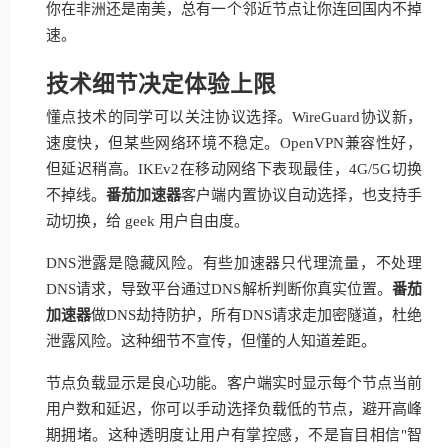
你在非洲还是南美，总有一个邻近节点让你连回国内不掉
速。
技术细节决定体验上限
懂点技术的同学可以关注协议选择。WireGuard协议新，
速度快，但某些网络环境不稳定。OpenVPN兼容性好，
但延迟稍高。IKEv2在移动网络下表现最佳，4G/5G切换
不掉线。
番茄加速器
客户端内置协议自动选择，也支持手
动切换，给 geek 用户自由度。
DNS泄露是隐藏风险。有些加速器只代理流量，不处理
DNS请求，导致平台通过DNS解析判断你真实位置。
番茄
加速器
做DNS劫持防护，所有DNS请求走加密隧道，杜绝
泄露风险。这种细节不宣传，但懂的人知道差距。
节点负载显示是良心功能。客户端实时显示每个节点当前
用户数和延迟，你可以手动选择负载低的节点，避开高峰
期拥堵。这种透明度让用户有掌控感，不是盲目相信"智