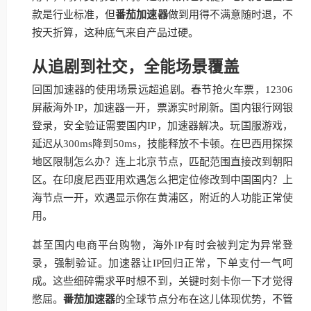
款是行业标准，但
番茄加速器
做到用得不满意随时退，不
按天折算，这种底气来自产品过硬。
从追剧到社交，全能场景覆盖
回国加速器的使用场景远超追剧。春节抢火车票，12306
屏蔽海外IP，加速器一开，票源实时刷新。国内银行网银
登录，安全验证需要国内IP，加速器解决。玩国服游戏，
延迟从300ms降到50ms，技能释放不卡顿。在巴西用探探
地区限制怎么办？连上北京节点，匹配范围直接改到朝阳
区。在印度尼西亚用欢遇怎么把定位修改到中国国内？上
海节点一开，欢遇显示你在黄浦区，附近的人功能正常使
用。
甚至国内电商平台购物，海外IP有时会被判定为异常登
录，强制验证。加速器让IP回归正常，下单支付一气呵
成。这些细碎需求平时想不到，关键时刻卡你一下才觉得
憋屈。
番茄加速器
的全球节点分布在这儿体现优势，不管