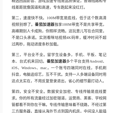
精选回国影音、游戏加速专线是品质保证，普通线路和专
线差距就像国道和高速，专车跑起来没红灯。
第二，速度快不快。100M带宽是底线，低于这个数高清
视频别想了。
番茄加速器
独享100M带宽不是共享带宽，
高峰期别人卡成狗，你照样流畅。这玩意儿写在合同里，
不是口头承诺。实测看咪咕视频4K码率，缓冲时间不超
过两秒，拖动进度条秒加载。
第三，平台全不全。留学生设备多，手机、平板、笔记
本、台式机来回切。
番茄加速器
多个平台支持Android、
iOS、Windows、mac，一个账号四端同时在线，手机刷
抖音，电脑追综艺，互不干扰。支持一人多端设备同时用
这点太实在，不用反复登录退出，省心的细节最打动人。
第四，安全不安全。数据安全加密、专线传输是底线要
求。你的所有流量经过加密隧道，运营商、黑客、学校网
管都看不到你在干嘛。专线传输意味着不绕路，不经过第
三方服务器，直接从海外节点到国内机房，中间没人能插