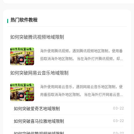
热门软件教程
如何突破腾讯视频地域限制
海外使用腾讯视频，遇到腾讯视频地区限制，使用番
茄取消海外地区限制。 当在海外打开腾讯视频，却突
然弹出“由于版权限制，您所在的地区无法播放”的提
如何突破网易云音乐地域限制
示语。 海外用户如香港、澳门、台湾、美国、加拿
大、澳大利亚、欧洲等国家和地区时，腾讯视频也会
海外使用网易云音乐，遇到网易云音乐地区限制，使
像其他音乐平台一样，出现地区及版权限制问题，且
用番茄取消海外地区限制。 当在海外打开网易云音
仅能在中国大陆地区播放。 遇到这个问题的朋友们，
乐，却突然弹出“由于版权限制，您所在的地区无法
使用番茄回国加速器，即可解决「海外用户收听腾讯
如何突破爱奇艺地域限制
03-22
播放”的提示语。 海外用户如香港、澳门、台湾、美
视频地区版权限制」的问题，无论人在香港、澳门、
国、加拿大、澳大利亚、欧洲等国家和地区时，网易
如何突破喜马拉雅地域限制
03-22
台湾、美国、加拿大、澳大利亚、欧洲等国家和地区
云音乐也会像其他音乐平台一样，出现地区及版权限
工作、留学、定居等，都可以使用，不再因地区和版
如何突破优酷视频地域限制
03-22
制问题，且仅能在中国大陆地区播放。 遇到这个问题