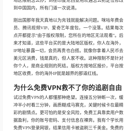
地区限制怎么办，到在印度尼西亚用欢遇怎么把定位修改
到中国国内，所有门道一次说清。
刚出国那年我天真地以为充钱就能解决问题。咪咕年费会
员、腾讯视频VIP、爱奇艺年度包，一个没落。结果每次
点开都提示"由于版权限制，您所在的地区无法观看"。后
来才知道，这些平台买的是大陆地区版权，你人在海外，
IP地址暴露一切，会员再贵也白搭。就像你拿着人民币去
美元区消费，钱是真的，但人家不收。这种限制不是针对
你个人，是商业规则的死结。版权方按地区报价，平台按
地区收费，你的海外IP就是越界的那道红线。
为什么免费VPN救不了你的追剧自由
试过免费VPN的人都懂那种绝望。连接五分钟断一次，缓
冲半小时看三分钟，画质糊成马赛克，关键时候卡在最精
彩的剧情点。更可怕的是安全风险，免费工具靠卖用户数
据盈利，你的账号密码、支付信息在裸奔。我有个学长用
免费VPN登录网银，结果信用卡被盗刷三千美金。免费的