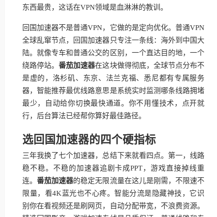
东西最贵，这话在VPN领域是血淋淋的教训。
回国加速器不是普通VPN，它做的是定向优化。普通VPN
全球乱窜节点，回国加速器只专注一条线：海外到中国大
陆。就像专车和普通公交的区别，一个直达目的地，一个
绕路停站。
番茄加速器
在这块做得彻底，全球节点分布不
是虚的，洛杉矶、东京、法兰克福、悉尼都有专属服务
器，智能推荐最优线路意思是系统实时监测哪条线路拥堵
最少，自动给你切换最快通道。你不用懂技术，点开就
行，后台算法已经帮你算好最佳路径。
选回国加速器的四个硬指标
三年我换了七个加速器，总结下来就看四点。第一，线路
稳不稳。不稳的加速器追剧卡成PPT，游戏直接掉线重
连。
番茄加速器
的稳定无限流量在这儿是刚需，不限速不
限量，看4K蓝光也不心疼。智能分流是隐藏神技，它识
别你在看视频还是刷网页，自动分配带宽，不浪费资源。