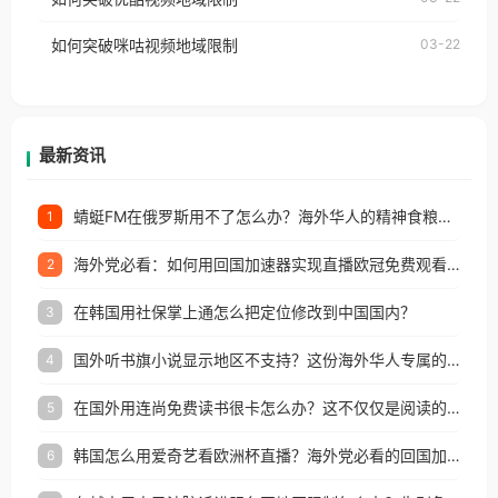
权限制所困扰。
的朋友们，使用番茄回国加速器，即可解决「海外用
如何突破咪咕视频地域限制
03-22
户收听网易云音乐地区版权限制」的问题，无论人在
香港、澳门、台湾、美国、加拿大、澳大利亚、欧洲
等国家和地区工作、留学、定居等，都可以使用，不
再因地区和版权限制所困扰。
最新资讯
蜻蜓FM在俄罗斯用不了怎么办？海外华人的精神食粮补给方案
1
海外党必看：如何用回国加速器实现直播欧冠免费观看？附影视音乐全攻略
2
在韩国用社保掌上通怎么把定位修改到中国国内？
3
国外听书旗小说显示地区不支持？这份海外华人专属的国内内容解锁指南请收好
4
在国外用连尚免费读书很卡怎么办？这不仅仅是阅读的烦恼
5
韩国怎么用爱奇艺看欧洲杯直播？海外党必看的回国加速全攻略
6