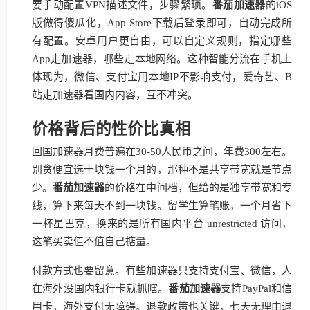
要手动配置VPN描述文件，步骤繁琐。
番茄加速器
的iOS
版做得傻瓜化，App Store下载后登录即可，自动完成所
有配置。安卓用户更自由，可以自定义规则，指定哪些
App走加速器，哪些走本地网络。这种智能分流在手机上
体现为，微信、支付宝用本地IP不影响支付，爱奇艺、B
站走加速器看国内内容，互不冲突。
价格背后的性价比真相
回国加速器月费普遍在30-50人民币之间，年费300左右。
别贪便宜选十块钱一个月的，那种不是共享带宽就是节点
少。
番茄加速器
的价格在中间档，但给的是独享带宽和专
线，算下来每天不到一块钱。留学生算笔账，一个月省下
一杯星巴克，换来的是所有国内平台 unrestricted 访问，
这笔买卖值不值自己掂量。
付款方式也要留意。有些加速器只支持支付宝、微信，人
在海外没国内银行卡就抓瞎。
番茄加速器
支持PayPal和信
用卡，海外支付无障碍。退款政策也关键，七天无理由退