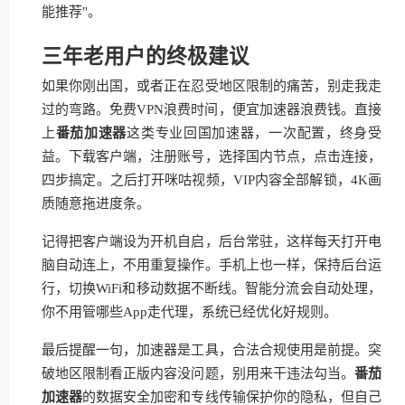
能推荐"。
三年老用户的终极建议
如果你刚出国，或者正在忍受地区限制的痛苦，别走我走
过的弯路。免费VPN浪费时间，便宜加速器浪费钱。直接
上
番茄加速器
这类专业回国加速器，一次配置，终身受
益。下载客户端，注册账号，选择国内节点，点击连接，
四步搞定。之后打开咪咕视频，VIP内容全部解锁，4K画
质随意拖进度条。
记得把客户端设为开机自启，后台常驻，这样每天打开电
脑自动连上，不用重复操作。手机上也一样，保持后台运
行，切换WiFi和移动数据不断线。智能分流会自动处理，
你不用管哪些App走代理，系统已经优化好规则。
最后提醒一句，加速器是工具，合法合规使用是前提。突
破地区限制看正版内容没问题，别用来干违法勾当。
番茄
加速器
的数据安全加密和专线传输保护你的隐私，但自己