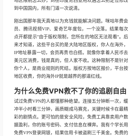
地区限制怎么办，到在印度尼西亚用欢遇怎么把定位修改
到中国国内，所有门道一次说清。
刚出国那年我天真地以为充钱就能解决问题。咪咕年费会
员、腾讯视频VIP、爱奇艺年度包，一个没落。结果每次
点开都提示"由于版权限制，您所在的地区无法观看"。后
来才知道，这些平台买的是大陆地区版权，你人在海外，
IP地址暴露一切，会员再贵也白搭。就像你拿着人民币去
美元区消费，钱是真的，但人家不收。这种限制不是针对
你个人，是商业规则的死结。版权方按地区报价，平台按
地区收费，你的海外IP就是越界的那道红线。
为什么免费VPN救不了你的追剧自由
试过免费VPN的人都懂那种绝望。连接五分钟断一次，缓
冲半小时看三分钟，画质糊成马赛克，关键时候卡在最精
彩的剧情点。更可怕的是安全风险，免费工具靠卖用户数
据盈利，你的账号密码、支付信息在裸奔。我有个学长用
免费VPN登录网银，结果信用卡被盗刷三千美金。免费的