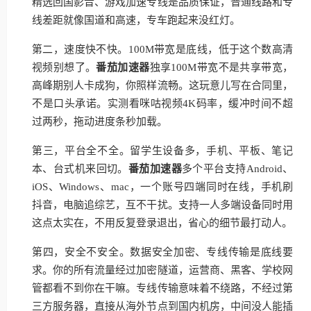
精选回国影音、游戏加速专线是品质保证，普通线路和专
线差距就像国道和高速，专车跑起来没红灯。
第二，速度快不快。100M带宽是底线，低于这个数高清
视频别想了。
番茄加速器
独享100M带宽不是共享带宽，
高峰期别人卡成狗，你照样流畅。这玩意儿写在合同里，
不是口头承诺。实测看咪咕视频4K码率，缓冲时间不超
过两秒，拖动进度条秒加载。
第三，平台全不全。留学生设备多，手机、平板、笔记
本、台式机来回切。
番茄加速器
多个平台支持Android、
iOS、Windows、mac，一个账号四端同时在线，手机刷
抖音，电脑追综艺，互不干扰。支持一人多端设备同时用
这点太实在，不用反复登录退出，省心的细节最打动人。
第四，安全不安全。数据安全加密、专线传输是底线要
求。你的所有流量经过加密隧道，运营商、黑客、学校网
管都看不到你在干嘛。专线传输意味着不绕路，不经过第
三方服务器，直接从海外节点到国内机房，中间没人能插