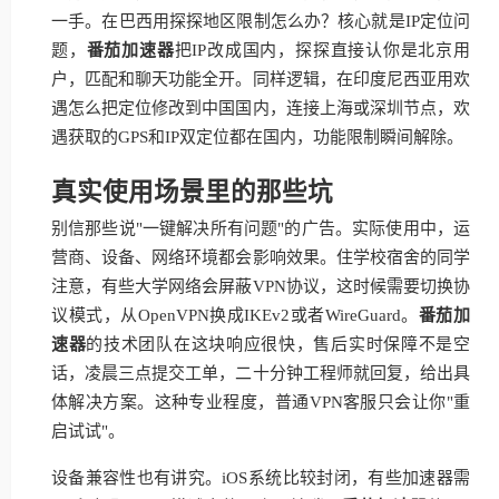
一手。在巴西用探探地区限制怎么办？核心就是IP定位问
题，
番茄加速器
把IP改成国内，探探直接认你是北京用
户，匹配和聊天功能全开。同样逻辑，在印度尼西亚用欢
遇怎么把定位修改到中国国内，连接上海或深圳节点，欢
遇获取的GPS和IP双定位都在国内，功能限制瞬间解除。
真实使用场景里的那些坑
别信那些说"一键解决所有问题"的广告。实际使用中，运
营商、设备、网络环境都会影响效果。住学校宿舍的同学
注意，有些大学网络会屏蔽VPN协议，这时候需要切换协
议模式，从OpenVPN换成IKEv2或者WireGuard。
番茄加
速器
的技术团队在这块响应很快，售后实时保障不是空
话，凌晨三点提交工单，二十分钟工程师就回复，给出具
体解决方案。这种专业程度，普通VPN客服只会让你"重
启试试"。
设备兼容性也有讲究。iOS系统比较封闭，有些加速器需