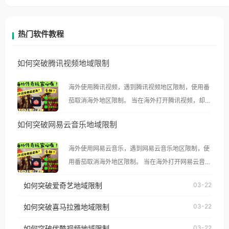
热门软件教程
如何突破腾讯视频地域限制
海外使用腾讯视频，遇到腾讯视频地区限制，使用番
茄取消海外地区限制。 当在海外打开腾讯视频，却突
然弹出“由于版权限制，您所在的地区无法播放”的提
如何突破网易云音乐地域限制
示语。 海外用户如香港、澳门、台湾、美国、加拿
大、澳大利亚、欧洲等国家和地区时，腾讯视频也会
海外使用网易云音乐，遇到网易云音乐地区限制，使
像其他音乐平台一样，出现地区及版权限制问题，且
用番茄取消海外地区限制。 当在海外打开网易云音
仅能在中国大陆地区播放。 遇到这个问题的朋友们，
乐，却突然弹出“由于版权限制，您所在的地区无法
使用番茄回国加速器，即可解决「海外用户收听腾讯
如何突破爱奇艺地域限制
03-22
播放”的提示语。 海外用户如香港、澳门、台湾、美
视频地区版权限制」的问题，无论人在香港、澳门、
国、加拿大、澳大利亚、欧洲等国家和地区时，网易
如何突破喜马拉雅地域限制
03-22
台湾、美国、加拿大、澳大利亚、欧洲等国家和地区
云音乐也会像其他音乐平台一样，出现地区及版权限
工作、留学、定居等，都可以使用，不再因地区和版
如何突破优酷视频地域限制
03-22
制问题，且仅能在中国大陆地区播放。 遇到这个问题