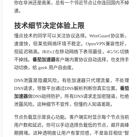
你在非洲还是南美，总有一个邻近节点让你连回国内不掉
速。
技术细节决定体验上限
懂点技术的同学可以关注协议选择。WireGuard协议新，
速度快，但某些网络环境不稳定。OpenVPN兼容性好，
但延迟稍高。IKEv2在移动网络下表现最佳，4G/5G切换
不掉线。
番茄加速器
客户端内置协议自动选择，也支持手
动切换，给 geek 用户自由度。
DNS泄露是隐藏风险。有些加速器只代理流量，不处理
DNS请求，导致平台通过DNS解析判断你真实位置。
番茄
加速器
做DNS劫持防护，所有DNS请求走加密隧道，杜绝
泄露风险。这种细节不宣传，但懂的人知道差距。
节点负载显示是良心功能。客户端实时显示每个节点当前
用户数和延迟，你可以手动选择负载低的节点，避开高峰
期拥堵。这种透明度让用户有掌控感，不是盲目相信"智