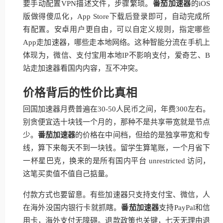
要手动配置VPN描述文件，步骤繁琐。
番茄加速器
的iOS
版做得傻瓜化，App Store下载后登录即可，自动完成所
有配置。安卓用户更自由，可以自定义规则，指定哪些
App走加速器，哪些走本地网络。这种智能分流在手机上
体现为，微信、支付宝用本地IP不影响支付，爱奇艺、B
站走加速器看国内内容，互不冲突。
价格背后的性价比真相
回国加速器月费普遍在30-50人民币之间，年费300左右。
别贪便宜选十块钱一个月的，那种不是共享带宽就是节点
少。
番茄加速器
的价格在中间档，但给的是独享带宽和专
线，算下来每天不到一块钱。留学生算笔账，一个月省下
一杯星巴克，换来的是所有国内平台 unrestricted 访问，
这笔买卖值不值自己掂量。
付款方式也要留意。有些加速器只支持支付宝、微信，人
在海外没国内银行卡就抓瞎。
番茄加速器
支持PayPal和信
用卡，海外支付无障碍。退款政策也关键，七天无理由退