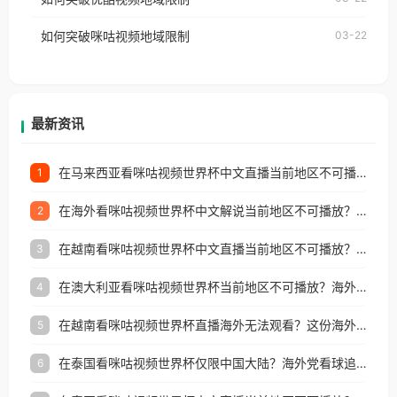
权限制所困扰。
的朋友们，使用番茄回国加速器，即可解决「海外用
如何突破咪咕视频地域限制
03-22
户收听网易云音乐地区版权限制」的问题，无论人在
香港、澳门、台湾、美国、加拿大、澳大利亚、欧洲
等国家和地区工作、留学、定居等，都可以使用，不
再因地区和版权限制所困扰。
最新资讯
在马来西亚看咪咕视频世界杯中文直播当前地区不可播放？这篇指南帮你搞定海外看球难题
1
在海外看咪咕视频世界杯中文解说当前地区不可播放？这篇指南帮你解决所有问题
2
在越南看咪咕视频世界杯中文直播当前地区不可播放？这篇指南帮你解决所有海外观赛难题
3
在澳大利亚看咪咕视频世界杯当前地区不可播放？海外党体育观赛终极指南
4
在越南看咪咕视频世界杯直播海外无法观看？这份海外观赛终极指南帮你搞定
5
在泰国看咪咕视频世界杯仅限中国大陆？海外党看球追剧的终极破局指南
6