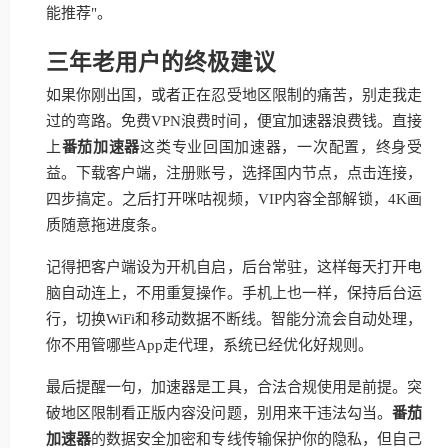
能推荐"。
三年老用户的终极建议
如果你刚出国，或者正在忍受地区限制的痛苦，别走我走
过的弯路。免费VPN浪费时间，便宜加速器浪费钱。直接
上
番茄加速器
这类专业回国加速器，一次配置，终身受
益。下载客户端，注册账号，选择国内节点，点击连接，
四步搞定。之后打开咪咕视频，VIP内容全部解锁，4K画
质随意拖进度条。
记得把客户端设为开机自启，后台常驻，这样每天打开电
脑自动连上，不用重复操作。手机上也一样，保持后台运
行，切换WiFi和移动数据不断线。智能分流会自动处理，
你不用管哪些App走代理，系统已经优化好规则。
最后提醒一句，加速器是工具，合法合规使用是前提。突
破地区限制看正版内容没问题，别用来干违法勾当。
番茄
加速器
的数据安全加密和专线传输保护你的隐私，但自己