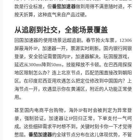
款是行业标准，但
番茄加速器
做到用得不满意随时退，不
按天折算，这种底气来自产品过硬。
从追剧到社交，全能场景覆盖
回国加速器的使用场景远超追剧。春节抢火车票，12306
屏蔽海外IP，加速器一开，票源实时刷新。国内银行网银
登录，安全验证需要国内IP，加速器解决。玩国服游戏，
延迟从300ms降到50ms，技能释放不卡顿。在巴西用探探
地区限制怎么办？连上北京节点，匹配范围直接改到朝阳
区。在印度尼西亚用欢遇怎么把定位修改到中国国内？上
海节点一开，欢遇显示你在黄浦区，附近的人功能正常使
用。
甚至国内电商平台购物，海外IP有时会被判定为异常登
录，强制验证。加速器让IP回归正常，下单支付一气呵
成。这些细碎需求平时想不到，关键时刻卡你一下才觉得
憋屈。
番茄加速器
的全球节点分布在这儿体现优势，不管