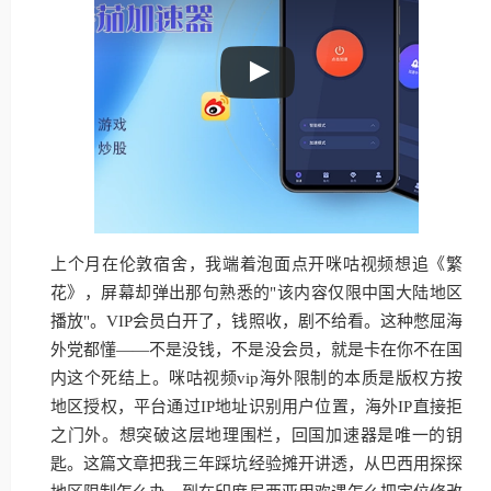
上个月在伦敦宿舍，我端着泡面点开咪咕视频想追《繁
花》，屏幕却弹出那句熟悉的"该内容仅限中国大陆地区
播放"。VIP会员白开了，钱照收，剧不给看。这种憋屈海
外党都懂——不是没钱，不是没会员，就是卡在你不在国
内这个死结上。咪咕视频vip海外限制的本质是版权方按
地区授权，平台通过IP地址识别用户位置，海外IP直接拒
之门外。想突破这层地理围栏，回国加速器是唯一的钥
匙。这篇文章把我三年踩坑经验摊开讲透，从巴西用探探