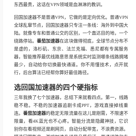
东西最贵，这话在VPN领域是血淋淋的教训。
回国加速器不是普通VPN，它做的是定向优化。普通VPN
全球乱窜节点，回国加速器只专注一条线：海外到中国大
陆。就像专车和普通公交的区别，一个直达目的地，一个
绕路停站。
番茄加速器
在这块做得彻底，全球节点分布不
是虚的，洛杉矶、东京、法兰克福、悉尼都有专属服务
器，智能推荐最优线路意思是系统实时监测哪条线路拥堵
最少，自动给你切换最快通道。你不用懂技术，点开就
行，后台算法已经帮你算好最佳路径。
选回国加速器的四个硬指标
三年我换了七个加速器，总结下来就看四点。第一，线路
稳不稳。不稳的加速器追剧卡成PPT，游戏直接掉线重
连。
番茄加速器
的稳定无限流量在这儿是刚需，不限速不
限量，看4K蓝光也不心疼。智能分流是隐藏神技，它识
别你在看视频还是刷网页，自动分配带宽，不浪费资源。