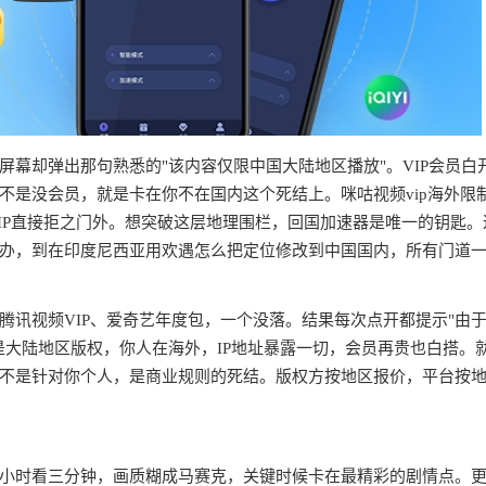
幕却弹出那句熟悉的"该内容仅限中国大陆地区播放"。VIP会员白
不是没会员，就是卡在你不在国内这个死结上。咪咕视频vip海外限
IP直接拒之门外。想突破这层地理围栏，回国加速器是唯一的钥匙。
办，到在印度尼西亚用欢遇怎么把定位修改到中国国内，所有门道
腾讯视频VIP、爱奇艺年度包，一个没落。结果每次点开都提示"由
是大陆地区版权，你人在海外，IP地址暴露一切，会员再贵也白搭。
不是针对你个人，是商业规则的死结。版权方按地区报价，平台按
半小时看三分钟，画质糊成马赛克，关键时候卡在最精彩的剧情点。