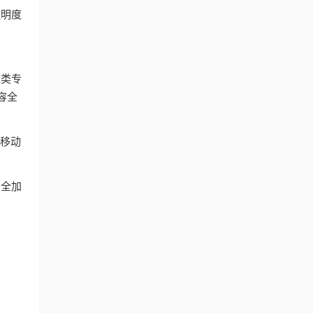
透明度
这类专
容全
和移动
安全加