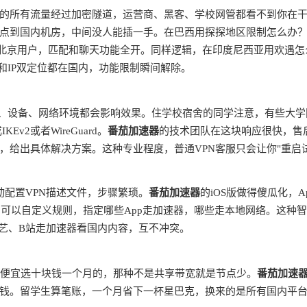
的所有流量经过加密隧道，运营商、黑客、学校网管都看不到你在
点到国内机房，中间没人能插一手。在巴西用探探地区限制怎么办
是北京用户，匹配和聊天功能全开。同样逻辑，在印度尼西亚用欢遇怎
和IP双定位都在国内，功能限制瞬间解除。
商、设备、网络环境都会影响效果。住学校宿舍的同学注意，有些大学
v2或者WireGuard。
番茄加速器
的技术团队在这块响应很快，售
，给出具体解决方案。这种专业程度，普通VPN客服只会让你"重启
动配置VPN描述文件，步骤繁琐。
番茄加速器
的iOS版做得傻瓜化，A
由，可以自定义规则，指定哪些App走加速器，哪些走本地网络。这种
奇艺、B站走加速器看国内内容，互不冲突。
别贪便宜选十块钱一个月的，那种不是共享带宽就是节点少。
番茄加速
钱。留学生算笔账，一个月省下一杯星巴克，换来的是所有国内平