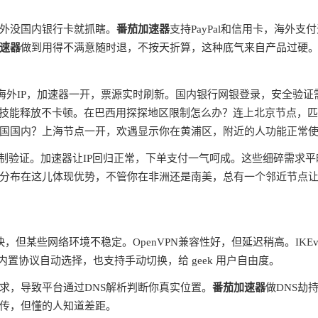
外没国内银行卡就抓瞎。
番茄加速器
支持PayPal和信用卡，海外支
速器
做到用得不满意随时退，不按天折算，这种底气来自产品过硬
蔽海外IP，加速器一开，票源实时刷新。国内银行网银登录，安全验证
ms，技能释放不卡顿。在巴西用探探地区限制怎么办？连上北京节点，
国国内？上海节点一开，欢遇显示你在黄浦区，附近的人功能正常
制验证。加速器让IP回归正常，下单支付一气呵成。这些细碎需求平
分布在这儿体现优势，不管你在非洲还是南美，总有一个邻近节点
快，但某些网络环境不稳定。OpenVPN兼容性好，但延迟稍高。IKEv
内置协议自动选择，也支持手动切换，给 geek 用户自由度。
请求，导致平台通过DNS解析判断你真实位置。
番茄加速器
做DNS劫
宣传，但懂的人知道差距。