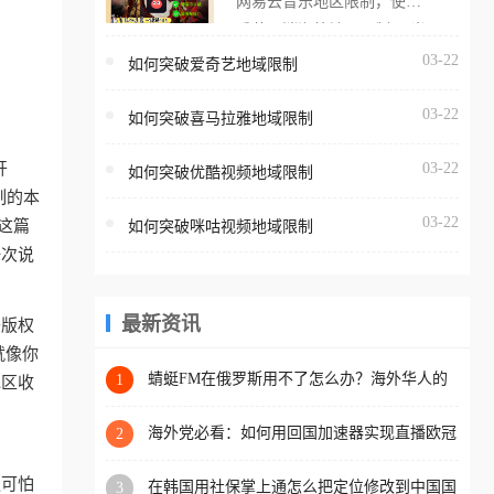
网易云音乐地区限制，使用
海外用户如香港、澳门、台
番茄取消海外地区限制。 当
湾、美国、加拿大、澳大利
在海外打开网易云音乐，却
03-22
如何突破爱奇艺地域限制
亚、欧洲等国家和地区时，
突然弹出“由于版权限制，您
腾讯视频也会像其他音乐平
03-22
所在的地区无法播放”的提示
如何突破喜马拉雅地域限制
台一样，出现地区及版权限
语。 海外用户如香港、澳
制问题，且仅能在中国大陆
开
03-22
如何突破优酷视频地域限制
门、台湾、美国、加拿大、
地区播放。 遇到这个问题的
制的本
澳大利亚、欧洲等国家和地
朋友们，使用番茄回国加速
03-22
这篇
如何突破咪咕视频地域限制
区时，网易云音乐也会像其
器，即可解决「海外用户收
一次说
他音乐平台一样，出现地区
听腾讯视频地区版权限制」
及版权限制问题，且仅能在
的问题，无论人在香港、澳
中国大陆地区播放。 遇到这
最新资讯
于版权
门、台湾、美国、加拿大、
个问题的朋友们，使用番茄
就像你
澳大利亚、欧洲等国家和地
回国加速器，即可解决「海
蜻蜓FM在俄罗斯用不了怎么办？海外华人的
1
地区收
区工作、留学、定居等，都
精神食粮补给方案
外用户收听网易云音乐地区
可以使用，不再因地区和版
版权限制」的问题，无论人
海外党必看：如何用回国加速器实现直播欧冠
2
权限制所困扰。
免费观看？附影视音乐全攻略
在香港、澳门、台湾、美
更可怕
在韩国用社保掌上通怎么把定位修改到中国国
3
国、加拿大、澳大利亚、欧