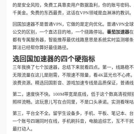
的是安全风险，免费工具靠卖用户数据盈利，你的账号密码、
千美金。免费的东西最贵，这话在VPN领域是血淋淋的教训。
回国加速器不是普通VPN，它做的是定向优化。普通VPN
公交的区别，一个直达目的地，一个绕路停站。
番茄加速器
在
都有专属服务器，智能推荐最优线路意思是系统实时监测哪条
算法已经帮你算好最佳路径。
选回国加速器的四个硬指标
三年我换了七个加速器，总结下来就看四点。第一，线路稳不
无限流量在这儿是刚需，不限速不限量，看4K蓝光也不心疼
浪费资源。精选回国影音、游戏加速专线是品质保证，普通线
第二，速度快不快。100M带宽是底线，低于这个数高清视频
照样流畅。这玩意儿写在合同里，不是口头承诺。实测看咪咕
第三，平台全不全。留学生设备多，手机、平板、笔记本、台
一个账号四端同时在线，手机刷抖音，电脑追综艺，互不干扰
最打动人。