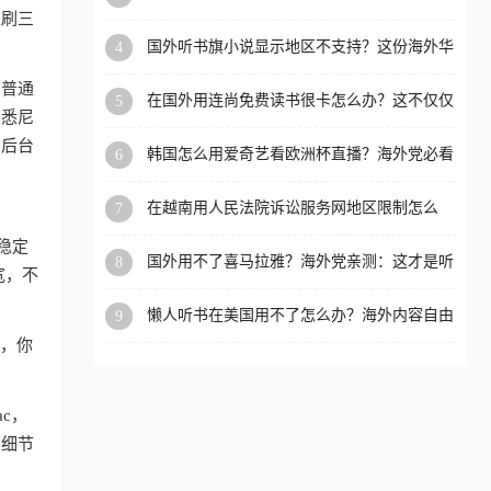
内？
盗刷三
洲等国家和地区工作、留
国外听书旗小说显示地区不支持？这份海外华
4
学、定居等，都可以使用，
人专属的国内内容解锁指南请收好
不再因地区和版权限制所困
和普通
在国外用连尚免费读书很卡怎么办？这不仅仅
5
扰。
、悉尼
是阅读的烦恼
，后台
韩国怎么用爱奇艺看欧洲杯直播？海外党必看
6
的回国加速全攻略
在越南用人民法院诉讼服务网地区限制怎么
7
办？先别急，这可能只是网络问题的冰山一角
稳定
国外用不了喜马拉雅？海外党亲测：这才是听
8
宽，不
国内音乐听书的正确打开方式
懒人听书在美国用不了怎么办？海外内容自由
9
的钥匙在这里
狗，你
ac，
的细节