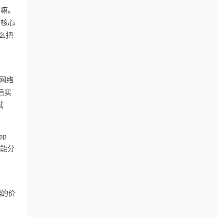
干嘛。
？核心
么把
网络
后实
试
pp
智能分
器
的价
台