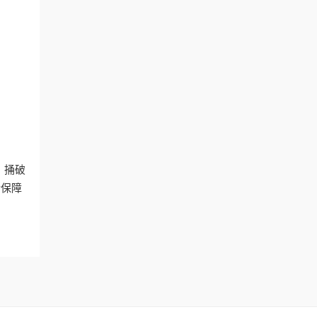
。捅破
后保障