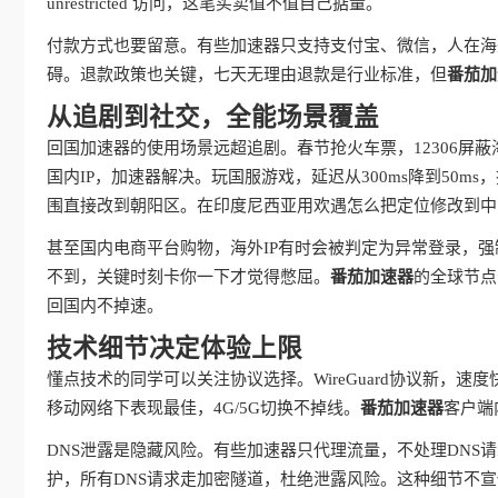
unrestricted 访问，这笔买卖值不值自己掂量。
付款方式也要留意。有些加速器只支持支付宝、微信，人在海
碍。退款政策也关键，七天无理由退款是行业标准，但
番茄加
从追剧到社交，全能场景覆盖
回国加速器的使用场景远超追剧。春节抢火车票，12306屏
国内IP，加速器解决。玩国服游戏，延迟从300ms降到50
围直接改到朝阳区。在印度尼西亚用欢遇怎么把定位修改到中
甚至国内电商平台购物，海外IP有时会被判定为异常登录，强
不到，关键时刻卡你一下才觉得憋屈。
番茄加速器
的全球节点
回国内不掉速。
技术细节决定体验上限
懂点技术的同学可以关注协议选择。WireGuard协议新，速度
移动网络下表现最佳，4G/5G切换不掉线。
番茄加速器
客户端
DNS泄露是隐藏风险。有些加速器只代理流量，不处理DNS
护，所有DNS请求走加密隧道，杜绝泄露风险。这种细节不