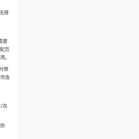
付无障
。
需要
匹配范
使用。
时想
让你连
2在
持防