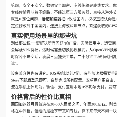
第四，安全不安全。数据安全加密、专线传输是底线要求。你
专线传输意味着不绕路，不经过第三方服务器，直接从海外节
就是IP定位问题，
番茄加速器
把IP改成国内，探探直接认你
定位修改到中国国内，连接上海或深圳节点，欢遇获取的GPS
真实使用场景里的那些坑
别信那些说"一键解决所有问题"的广告。实际使用中，运营
会屏蔽VPN协议，这时候需要切换协议模式，从OpenVPN换成IKE
时保障不是空话，凌晨三点提交工单，二十分钟工程师就回复
试"。
设备兼容性也有讲究。iOS系统比较封闭，有些加速器需要手
Store下载后登录即可，自动完成所有配置。安卓用户更自
流在手机上体现为，微信、支付宝用本地IP不影响支付，爱
价格背后的性价比真相
回国加速器月费普遍在30-50人民币之间，年费300左右。
格在中间档，但给的是独享带宽和专线，算下来每天不到一块