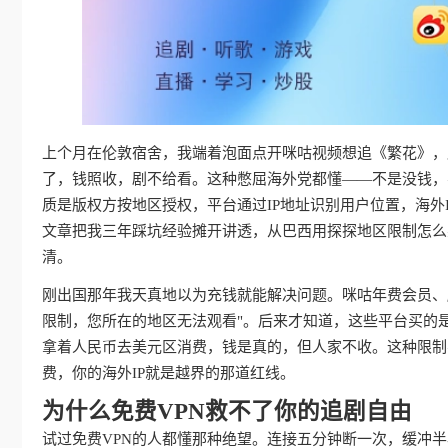
上个月在伦敦宿舍，我端着泡面点开咪咕视频想追《繁花》，屏
了，钱照收，剧不给看。这种憋屈海外党都懂——不是没钱，
质是版权方按地区授权，平台通过IP地址识别用户位置，海外
文章把我三年踩坑经验摊开讲透，从巴西用探探地区限制怎么
清。
刚出国那年我天真地以为充钱就能解决问题。咪咕年费会员、
限制，您所在的地区无法观看"。后来才知道，这些平台买的
拿着人民币去美元区消费，钱是真的，但人家不收。这种限制
费，你的海外IP就是越界的那道红线。
为什么免费VPN救不了你的追剧自由
试过免费VPN的人都懂那种绝望。连接五分钟断一次，缓冲