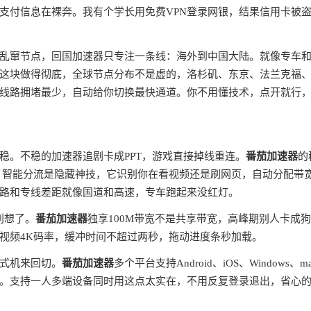
支付信息在裸奔。我有个学长用免费VPN登录网银，结果信用卡被
全球乱窜节点，回国加速器只专注一条线：海外到中国大陆。就像专车
这块做得彻底，全球节点分布不是虚的，洛杉矶、东京、法兰克福
线路拥堵最少，自动给你切换最快通道。你不用懂技术，点开就行
稳。不稳的加速器追剧卡成PPT，游戏直接掉线重连。
番茄加速器
的
。智能分流是隐藏神技，它识别你在看视频还是刷网页，自动分配带
路和专线差距就像国道和高速，专车跑起来没红灯。
别想了。
番茄加速器
独享100M带宽不是共享带宽，高峰期别人卡成
视频4K码率，缓冲时间不超过两秒，拖动进度条秒加载。
式机来回切。
番茄加速器
多个平台支持Android、iOS、Windows、m
。支持一人多端设备同时用这点太实在，不用反复登录退出，省心