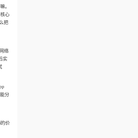
干嘛。
？核心
么把
网络
后实
试
pp
智能分
器
的价
台