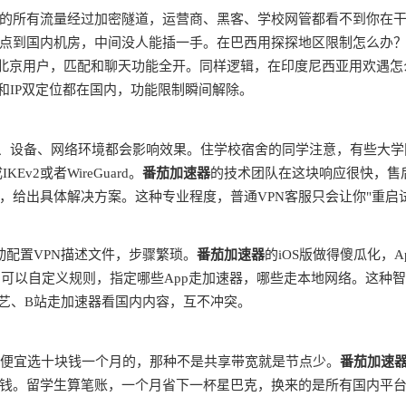
的所有流量经过加密隧道，运营商、黑客、学校网管都看不到你在
点到国内机房，中间没人能插一手。在巴西用探探地区限制怎么办
是北京用户，匹配和聊天功能全开。同样逻辑，在印度尼西亚用欢遇怎
和IP双定位都在国内，功能限制瞬间解除。
商、设备、网络环境都会影响效果。住学校宿舍的同学注意，有些大学
v2或者WireGuard。
番茄加速器
的技术团队在这块响应很快，售
，给出具体解决方案。这种专业程度，普通VPN客服只会让你"重启
动配置VPN描述文件，步骤繁琐。
番茄加速器
的iOS版做得傻瓜化，A
由，可以自定义规则，指定哪些App走加速器，哪些走本地网络。这种
奇艺、B站走加速器看国内内容，互不冲突。
别贪便宜选十块钱一个月的，那种不是共享带宽就是节点少。
番茄加速
钱。留学生算笔账，一个月省下一杯星巴克，换来的是所有国内平