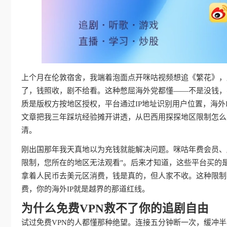
上个月在伦敦宿舍，我端着泡面点开咪咕视频想追《繁花》，屏
了，钱照收，剧不给看。这种憋屈海外党都懂——不是没钱，
质是版权方按地区授权，平台通过IP地址识别用户位置，海外
文章把我三年踩坑经验摊开讲透，从巴西用探探地区限制怎么
清。
刚出国那年我天真地以为充钱就能解决问题。咪咕年费会员、
限制，您所在的地区无法观看"。后来才知道，这些平台买的
拿着人民币去美元区消费，钱是真的，但人家不收。这种限制
费，你的海外IP就是越界的那道红线。
为什么免费VPN救不了你的追剧自由
试过免费VPN的人都懂那种绝望。连接五分钟断一次，缓冲