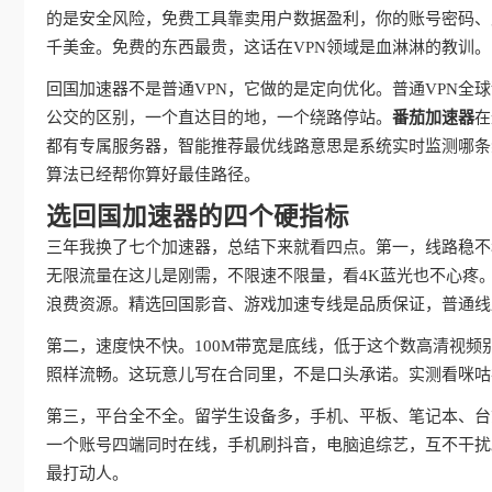
的是安全风险，免费工具靠卖用户数据盈利，你的账号密码、
千美金。免费的东西最贵，这话在VPN领域是血淋淋的教训。
回国加速器不是普通VPN，它做的是定向优化。普通VPN
公交的区别，一个直达目的地，一个绕路停站。
番茄加速器
在
都有专属服务器，智能推荐最优线路意思是系统实时监测哪条
算法已经帮你算好最佳路径。
选回国加速器的四个硬指标
三年我换了七个加速器，总结下来就看四点。第一，线路稳不
无限流量在这儿是刚需，不限速不限量，看4K蓝光也不心疼
浪费资源。精选回国影音、游戏加速专线是品质保证，普通线
第二，速度快不快。100M带宽是底线，低于这个数高清视频
照样流畅。这玩意儿写在合同里，不是口头承诺。实测看咪咕
第三，平台全不全。留学生设备多，手机、平板、笔记本、台
一个账号四端同时在线，手机刷抖音，电脑追综艺，互不干扰
最打动人。