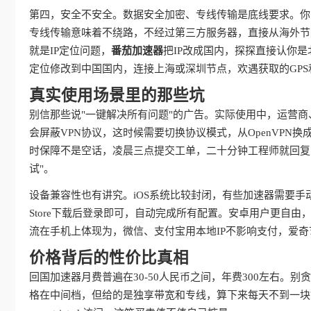
第四，安全不安全。数据安全加密、专线传输是底线要求。你
专线传输意味着不绕路，不经过第三方服务器，直接从海外节
就是IP定位问题，
番茄加速器
把IP改成国内，探探直接认你
定位修改到中国国内，连接上海或深圳节点，欢遇获取的GPS
真实使用场景里的那些坑
别信那些说"一键解决所有问题"的广告。实际使用中，运营
会屏蔽VPN协议，这时候需要切换协议模式，从OpenVPN换成IKE
时保障不是空话，凌晨三点提交工单，二十分钟工程师就回复
试"。
设备兼容性也有讲究。iOS系统比较封闭，有些加速器需要手
Store下载后登录即可，自动完成所有配置。安卓用户更自
流在手机上体现为，微信、支付宝用本地IP不影响支付，爱
价格背后的性价比真相
回国加速器月费普遍在30-50人民币之间，年费300左右。
格在中间档，但给的是独享带宽和专线，算下来每天不到一块