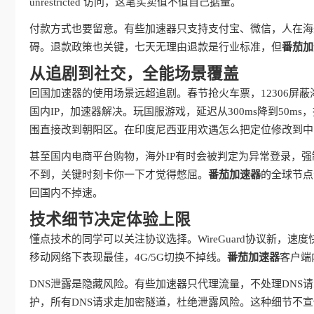
unrestricted 访问，这笔买卖值不值自己掂量。
付款方式也要留意。有些加速器只支持支付宝、微信，人在海
碍。退款政策也关键，七天无理由退款是行业标准，但
番茄加
从追剧到社交，全能场景覆盖
回国加速器的使用场景远超追剧。春节抢火车票，12306屏
国内IP，加速器解决。玩国服游戏，延迟从300ms降到50
围直接改到朝阳区。在印度尼西亚用欢遇怎么把定位修改到中
甚至国内电商平台购物，海外IP有时会被判定为异常登录，强
不到，关键时刻卡你一下才觉得憋屈。
番茄加速器
的全球节点
回国内不掉速。
技术细节决定体验上限
懂点技术的同学可以关注协议选择。WireGuard协议新，速度
移动网络下表现最佳，4G/5G切换不掉线。
番茄加速器
客户端
DNS泄露是隐藏风险。有些加速器只代理流量，不处理DNS
护，所有DNS请求走加密隧道，杜绝泄露风险。这种细节不