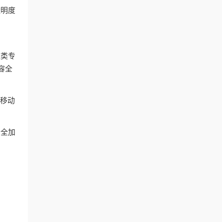
透明度
这类专
容全
和移动
安全加