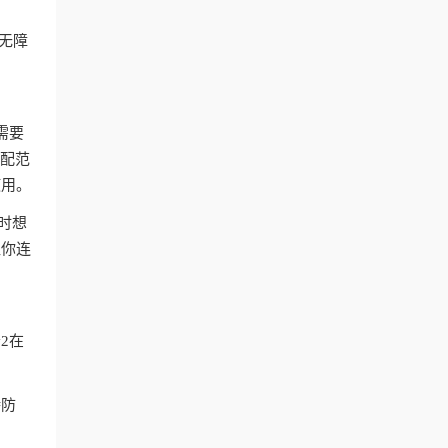
付无障
。
需要
匹配范
使用。
时想
让你连
2在
持防