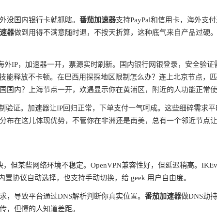
外没国内银行卡就抓瞎。
番茄加速器
支持PayPal和信用卡，海外支
速器
做到用得不满意随时退，不按天折算，这种底气来自产品过硬
蔽海外IP，加速器一开，票源实时刷新。国内银行网银登录，安全验证
ms，技能释放不卡顿。在巴西用探探地区限制怎么办？连上北京节点，
国国内？上海节点一开，欢遇显示你在黄浦区，附近的人功能正常
制验证。加速器让IP回归正常，下单支付一气呵成。这些细碎需求平
分布在这儿体现优势，不管你在非洲还是南美，总有一个邻近节点
快，但某些网络环境不稳定。OpenVPN兼容性好，但延迟稍高。IKEv
内置协议自动选择，也支持手动切换，给 geek 用户自由度。
请求，导致平台通过DNS解析判断你真实位置。
番茄加速器
做DNS劫
宣传，但懂的人知道差距。