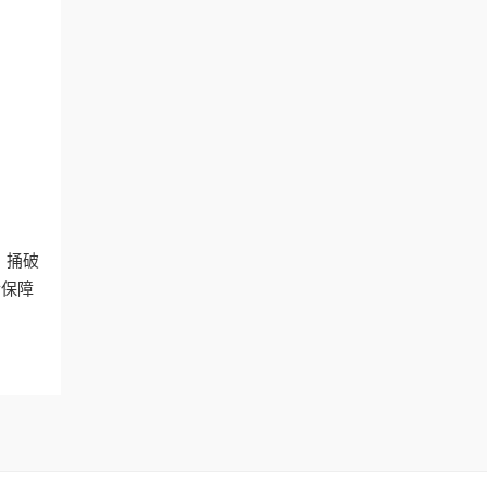
。捅破
后保障