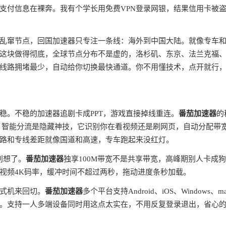
支付信息在裸奔。我有个学长用免费VPN登录网银，结果信用卡被
全球乱窜节点，回国加速器只专注一条线：海外到中国大陆。就像专车
这块做得彻底，全球节点分布不是虚的，洛杉矶、东京、法兰克福
线路拥堵最少，自动给你切换最快通道。你不用懂技术，点开就行
稳。不稳的加速器追剧卡成PPT，游戏直接掉线重连。
番茄加速器
的
。智能分流是隐藏神技，它识别你在看视频还是刷网页，自动分配带
路和专线差距就像国道和高速，专车跑起来没红灯。
别想了。
番茄加速器
独享100M带宽不是共享带宽，高峰期别人卡成
视频4K码率，缓冲时间不超过两秒，拖动进度条秒加载。
式机来回切。
番茄加速器
多个平台支持Android、iOS、Windows、m
。支持一人多端设备同时用这点太实在，不用反复登录退出，省心