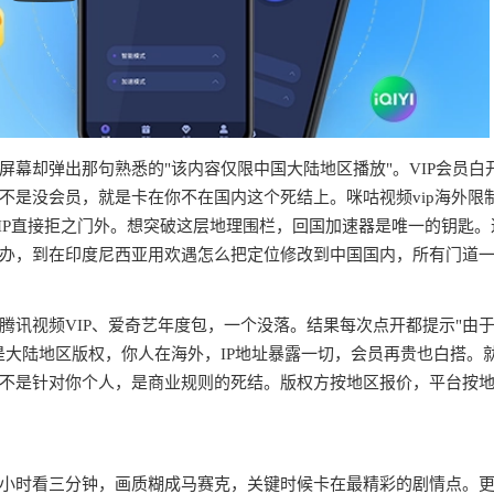
幕却弹出那句熟悉的"该内容仅限中国大陆地区播放"。VIP会员白
不是没会员，就是卡在你不在国内这个死结上。咪咕视频vip海外限
IP直接拒之门外。想突破这层地理围栏，回国加速器是唯一的钥匙。
办，到在印度尼西亚用欢遇怎么把定位修改到中国国内，所有门道
腾讯视频VIP、爱奇艺年度包，一个没落。结果每次点开都提示"由
是大陆地区版权，你人在海外，IP地址暴露一切，会员再贵也白搭。
不是针对你个人，是商业规则的死结。版权方按地区报价，平台按
半小时看三分钟，画质糊成马赛克，关键时候卡在最精彩的剧情点。