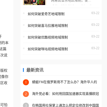
网易云音乐地区限制，使用
海外用户如香港、澳门、台
番茄取消海外地区限制。 当
湾、美国、加拿大、澳大利
在海外打开网易云音乐，却
03-22
如何突破爱奇艺地域限制
亚、欧洲等国家和地区时，
突然弹出“由于版权限制，您
腾讯视频也会像其他音乐平
03-22
所在的地区无法播放”的提示
如何突破喜马拉雅地域限制
台一样，出现地区及版权限
语。 海外用户如香港、澳
制问题，且仅能在中国大陆
开
03-22
如何突破优酷视频地域限制
门、台湾、美国、加拿大、
地区播放。 遇到这个问题的
制的本
澳大利亚、欧洲等国家和地
朋友们，使用番茄回国加速
03-22
这篇
如何突破咪咕视频地域限制
区时，网易云音乐也会像其
器，即可解决「海外用户收
一次说
他音乐平台一样，出现地区
听腾讯视频地区版权限制」
及版权限制问题，且仅能在
的问题，无论人在香港、澳
中国大陆地区播放。 遇到这
最新资讯
于版权
门、台湾、美国、加拿大、
个问题的朋友们，使用番茄
就像你
澳大利亚、欧洲等国家和地
回国加速器，即可解决「海
蜻蜓FM在俄罗斯用不了怎么办？海外华人的
1
地区收
区工作、留学、定居等，都
精神食粮补给方案
外用户收听网易云音乐地区
可以使用，不再因地区和版
版权限制」的问题，无论人
海外党必看：如何用回国加速器实现直播欧冠
2
权限制所困扰。
免费观看？附影视音乐全攻略
在香港、澳门、台湾、美
更可怕
在韩国用社保掌上通怎么把定位修改到中国国
3
国、加拿大、澳大利亚、欧