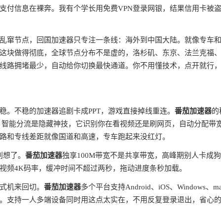
支付信息在裸奔。我有个学长用免费VPN登录网银，结果信用卡被
全球乱窜节点，回国加速器只专注一条线：海外到中国大陆。就像专车
这块做得彻底，全球节点分布不是虚的，洛杉矶、东京、法兰克福
线路拥堵最少，自动给你切换最快通道。你不用懂技术，点开就行
稳。不稳的加速器追剧卡成PPT，游戏直接掉线重连。
番茄加速器
的
。智能分流是隐藏神技，它识别你在看视频还是刷网页，自动分配带
路和专线差距就像国道和高速，专车跑起来没红灯。
别想了。
番茄加速器
独享100M带宽不是共享带宽，高峰期别人卡成
视频4K码率，缓冲时间不超过两秒，拖动进度条秒加载。
式机来回切。
番茄加速器
多个平台支持Android、iOS、Windows、m
。支持一人多端设备同时用这点太实在，不用反复登录退出，省心