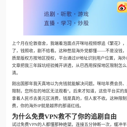
上个月在伦敦宿舍，我端着泡面点开咪咕视频想追《繁花》，屏
了，钱照收，剧不给看。这种憋屈海外党都懂——不是没钱，
质是版权方按地区授权，平台通过IP地址识别用户位置，海外
文章把我三年踩坑经验摊开讲透，从巴西用探探地区限制怎么
清。
刚出国那年我天真地以为充钱就能解决问题。咪咕年费会员、
限制，您所在的地区无法观看"。后来才知道，这些平台买的
拿着人民币去美元区消费，钱是真的，但人家不收。这种限制
费，你的海外IP就是越界的那道红线。
为什么免费VPN救不了你的追剧自由
试过免费VPN的人都懂那种绝望。连接五分钟断一次，缓冲