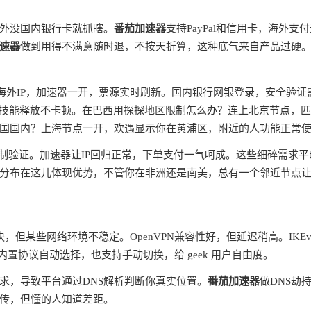
外没国内银行卡就抓瞎。
番茄加速器
支持PayPal和信用卡，海外支
速器
做到用得不满意随时退，不按天折算，这种底气来自产品过硬
蔽海外IP，加速器一开，票源实时刷新。国内银行网银登录，安全验证
ms，技能释放不卡顿。在巴西用探探地区限制怎么办？连上北京节点，
国国内？上海节点一开，欢遇显示你在黄浦区，附近的人功能正常
制验证。加速器让IP回归正常，下单支付一气呵成。这些细碎需求平
分布在这儿体现优势，不管你在非洲还是南美，总有一个邻近节点
快，但某些网络环境不稳定。OpenVPN兼容性好，但延迟稍高。IKEv
内置协议自动选择，也支持手动切换，给 geek 用户自由度。
请求，导致平台通过DNS解析判断你真实位置。
番茄加速器
做DNS劫
宣传，但懂的人知道差距。