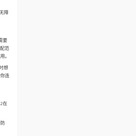
付无障
。
需要
匹配范
使用。
时想
让你连
2在
持防