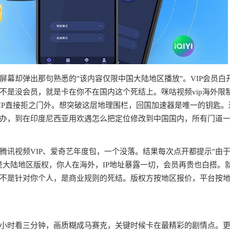
幕却弹出那句熟悉的"该内容仅限中国大陆地区播放"。VIP会员白
不是没会员，就是卡在你不在国内这个死结上。咪咕视频vip海外限
IP直接拒之门外。想突破这层地理围栏，回国加速器是唯一的钥匙。
办，到在印度尼西亚用欢遇怎么把定位修改到中国国内，所有门道
腾讯视频VIP、爱奇艺年度包，一个没落。结果每次点开都提示"由
是大陆地区版权，你人在海外，IP地址暴露一切，会员再贵也白搭。
不是针对你个人，是商业规则的死结。版权方按地区报价，平台按
半小时看三分钟，画质糊成马赛克，关键时候卡在最精彩的剧情点。