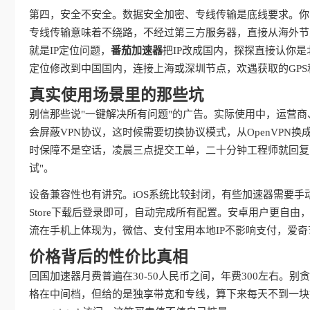
第四，安全不安全。数据安全加密、专线传输是底线要求。你
专线传输意味着不绕路，不经过第三方服务器，直接从海外节
就是IP定位问题，
番茄加速器
把IP改成国内，探探直接认你
定位修改到中国国内，连接上海或深圳节点，欢遇获取的GPS
真实使用场景里的那些坑
别信那些说"一键解决所有问题"的广告。实际使用中，运营
会屏蔽VPN协议，这时候需要切换协议模式，从OpenVPN换成IKE
时保障不是空话，凌晨三点提交工单，二十分钟工程师就回复
试"。
设备兼容性也有讲究。iOS系统比较封闭，有些加速器需要手
Store下载后登录即可，自动完成所有配置。安卓用户更自
流在手机上体现为，微信、支付宝用本地IP不影响支付，爱
价格背后的性价比真相
回国加速器月费普遍在30-50人民币之间，年费300左右。
格在中间档，但给的是独享带宽和专线，算下来每天不到一块