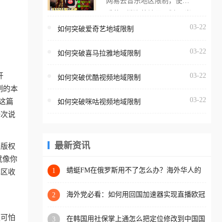
网易云音乐地区限制，使用
海外用户如香港、澳门、台
番茄取消海外地区限制。 当
湾、美国、加拿大、澳大利
在海外打开网易云音乐，却
03-22
如何突破爱奇艺地域限制
亚、欧洲等国家和地区时，
突然弹出“由于版权限制，您
腾讯视频也会像其他音乐平
03-22
所在的地区无法播放”的提示
如何突破喜马拉雅地域限制
台一样，出现地区及版权限
语。 海外用户如香港、澳
制问题，且仅能在中国大陆
开
03-22
如何突破优酷视频地域限制
门、台湾、美国、加拿大、
地区播放。 遇到这个问题的
制的本
澳大利亚、欧洲等国家和地
朋友们，使用番茄回国加速
03-22
这篇
如何突破咪咕视频地域限制
区时，网易云音乐也会像其
器，即可解决「海外用户收
一次说
他音乐平台一样，出现地区
听腾讯视频地区版权限制」
及版权限制问题，且仅能在
的问题，无论人在香港、澳
中国大陆地区播放。 遇到这
最新资讯
于版权
门、台湾、美国、加拿大、
个问题的朋友们，使用番茄
就像你
澳大利亚、欧洲等国家和地
回国加速器，即可解决「海
蜻蜓FM在俄罗斯用不了怎么办？海外华人的
1
地区收
区工作、留学、定居等，都
精神食粮补给方案
外用户收听网易云音乐地区
可以使用，不再因地区和版
版权限制」的问题，无论人
海外党必看：如何用回国加速器实现直播欧冠
2
权限制所困扰。
免费观看？附影视音乐全攻略
在香港、澳门、台湾、美
更可怕
在韩国用社保掌上通怎么把定位修改到中国国
3
国、加拿大、澳大利亚、欧