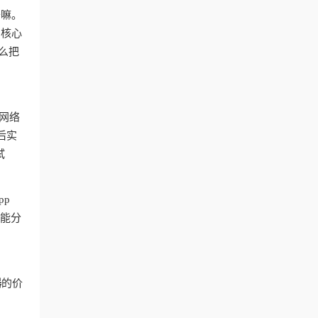
干嘛。
？核心
么把
网络
后实
试
pp
智能分
器
的价
台