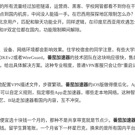
的所有流量经过加密隧道，运营商、黑客、学校网管都看不到你在
点到国内机房，中间没人能插一手。在巴西用探探地区限制怎么办
是北京用户，匹配和聊天功能全开。同样逻辑，在印度尼西亚用欢遇怎
和IP双定位都在国内，功能限制瞬间解除。
商、设备、网络环境都会影响效果。住学校宿舍的同学注意，有些大学
v2或者WireGuard。
番茄加速器
的技术团队在这块响应很快，售
，给出具体解决方案。这种专业程度，普通VPN客服只会让你"重启
动配置VPN描述文件，步骤繁琐。
番茄加速器
的iOS版做得傻瓜化，A
由，可以自定义规则，指定哪些App走加速器，哪些走本地网络。这种
奇艺、B站走加速器看国内内容，互不冲突。
别贪便宜选十块钱一个月的，那种不是共享带宽就是节点少。
番茄加速
钱。留学生算笔账，一个月省下一杯星巴克，换来的是所有国内平