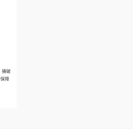
。捅破
后保障