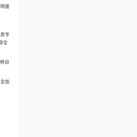
透明度
这类专
容全
和移动
安全加