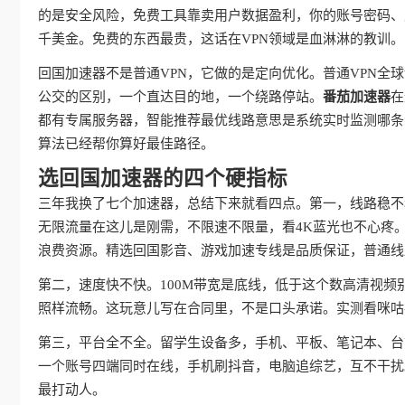
的是安全风险，免费工具靠卖用户数据盈利，你的账号密码、
千美金。免费的东西最贵，这话在VPN领域是血淋淋的教训。
回国加速器不是普通VPN，它做的是定向优化。普通VPN
公交的区别，一个直达目的地，一个绕路停站。
番茄加速器
在
都有专属服务器，智能推荐最优线路意思是系统实时监测哪条
算法已经帮你算好最佳路径。
选回国加速器的四个硬指标
三年我换了七个加速器，总结下来就看四点。第一，线路稳不
无限流量在这儿是刚需，不限速不限量，看4K蓝光也不心疼
浪费资源。精选回国影音、游戏加速专线是品质保证，普通线
第二，速度快不快。100M带宽是底线，低于这个数高清视频
照样流畅。这玩意儿写在合同里，不是口头承诺。实测看咪咕
第三，平台全不全。留学生设备多，手机、平板、笔记本、台
一个账号四端同时在线，手机刷抖音，电脑追综艺，互不干扰
最打动人。