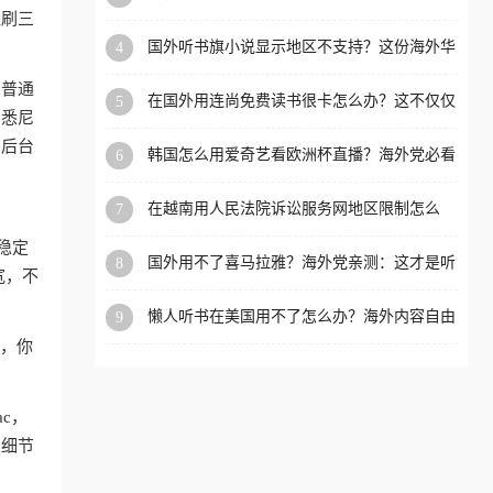
内？
盗刷三
洲等国家和地区工作、留
国外听书旗小说显示地区不支持？这份海外华
4
学、定居等，都可以使用，
人专属的国内内容解锁指南请收好
不再因地区和版权限制所困
和普通
在国外用连尚免费读书很卡怎么办？这不仅仅
5
扰。
、悉尼
是阅读的烦恼
，后台
韩国怎么用爱奇艺看欧洲杯直播？海外党必看
6
的回国加速全攻略
在越南用人民法院诉讼服务网地区限制怎么
7
办？先别急，这可能只是网络问题的冰山一角
稳定
国外用不了喜马拉雅？海外党亲测：这才是听
8
宽，不
国内音乐听书的正确打开方式
懒人听书在美国用不了怎么办？海外内容自由
9
的钥匙在这里
狗，你
ac，
的细节