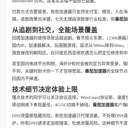
unrestricted 访问，这笔买卖值不值自己掂量。
付款方式也要留意。有些加速器只支持支付宝、微信，人在海
碍。退款政策也关键，七天无理由退款是行业标准，但
番茄加
从追剧到社交，全能场景覆盖
回国加速器的使用场景远超追剧。春节抢火车票，12306屏
国内IP，加速器解决。玩国服游戏，延迟从300ms降到50
围直接改到朝阳区。在印度尼西亚用欢遇怎么把定位修改到中
甚至国内电商平台购物，海外IP有时会被判定为异常登录，强
不到，关键时刻卡你一下才觉得憋屈。
番茄加速器
的全球节点
回国内不掉速。
技术细节决定体验上限
懂点技术的同学可以关注协议选择。WireGuard协议新，速度
移动网络下表现最佳，4G/5G切换不掉线。
番茄加速器
客户端
DNS泄露是隐藏风险。有些加速器只代理流量，不处理DNS
护，所有DNS请求走加密隧道，杜绝泄露风险。这种细节不