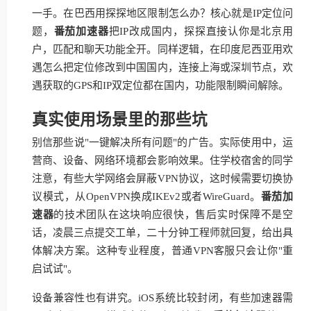
一手。在巴西用探探地区限制怎么办？核心就是IP定位问
题，
番茄加速器
把IP改成国内，探探直接认你是北京用
户，匹配和聊天功能全开。同样逻辑，在印度尼西亚用欢
遇怎么把定位修改到中国国内，连接上海或深圳节点，欢
遇获取的GPS和IP双定位都在国内，功能限制瞬间解除。
真实使用场景里的那些坑
别信那些说"一键解决所有问题"的广告。实际使用中，运
营商、设备、网络环境都会影响效果。住学校宿舍的同学
注意，有些大学网络会屏蔽VPN协议，这时候需要切换协
议模式，从OpenVPN换成IKEv2或者WireGuard。
番茄加
速器
的技术团队在这块响应很快，售后实时保障不是空
话，凌晨三点提交工单，二十分钟工程师就回复，给出具
体解决方案。这种专业程度，普通VPN客服只会让你"重
启试试"。
设备兼容性也有讲究。iOS系统比较封闭，有些加速器需