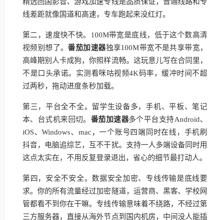
精选回国影音、游戏加速专线是品质保证，普通线路和专
线差距就像国道和高速，专车跑起来没红灯。
第二，速度快不快。100M带宽是底线，低于这个数高清
视频别想了。
番茄加速器
独享100M带宽不是共享带宽，
高峰期别人卡成狗，你照样流畅。这玩意儿写在合同里，
不是口头承诺。实测看咪咕视频4K码率，缓冲时间不超
过两秒，拖动进度条秒加载。
第三，平台全不全。留学生设备多，手机、平板、笔记
本、台式机来回切。
番茄加速器
多个平台支持Android、
iOS、Windows、mac，一个账号四端同时在线，手机刷
抖音，电脑追综艺，互不干扰。支持一人多端设备同时用
这点太实在，不用反复登录退出，省心的细节最打动人。
第四，安全不安全。数据安全加密、专线传输是底线要
求。你的所有流量经过加密隧道，运营商、黑客、学校网
管都看不到你在干嘛。专线传输意味着不绕路，不经过第
三方服务器，直接从海外节点到国内机房，中间没人能插