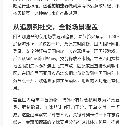
款是行业标准，但
番茄加速器
做到用得不满意随时退，不
按天折算，这种底气来自产品过硬。
从追剧到社交，全能场景覆盖
回国加速器的使用场景远超追剧。春节抢火车票，12306
屏蔽海外IP，加速器一开，票源实时刷新。国内银行网银
登录，安全验证需要国内IP，加速器解决。玩国服游戏，
延迟从300ms降到50ms，技能释放不卡顿。在巴西用探探
地区限制怎么办？连上北京节点，匹配范围直接改到朝阳
区。在印度尼西亚用欢遇怎么把定位修改到中国国内？上
海节点一开，欢遇显示你在黄浦区，附近的人功能正常使
用。
甚至国内电商平台购物，海外IP有时会被判定为异常登
录，强制验证。加速器让IP回归正常，下单支付一气呵
成。这些细碎需求平时想不到，关键时刻卡你一下才觉得
憋屈。
番茄加速器
的全球节点分布在这儿体现优势，不管