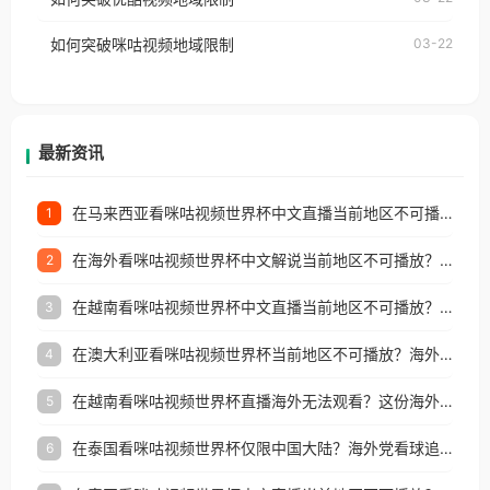
权限制所困扰。
的朋友们，使用番茄回国加速器，即可解决「海外用
如何突破咪咕视频地域限制
03-22
户收听网易云音乐地区版权限制」的问题，无论人在
香港、澳门、台湾、美国、加拿大、澳大利亚、欧洲
等国家和地区工作、留学、定居等，都可以使用，不
再因地区和版权限制所困扰。
最新资讯
在马来西亚看咪咕视频世界杯中文直播当前地区不可播放？这篇指南帮你搞定海外看球难题
1
在海外看咪咕视频世界杯中文解说当前地区不可播放？这篇指南帮你解决所有问题
2
在越南看咪咕视频世界杯中文直播当前地区不可播放？这篇指南帮你解决所有海外观赛难题
3
在澳大利亚看咪咕视频世界杯当前地区不可播放？海外党体育观赛终极指南
4
在越南看咪咕视频世界杯直播海外无法观看？这份海外观赛终极指南帮你搞定
5
在泰国看咪咕视频世界杯仅限中国大陆？海外党看球追剧的终极破局指南
6