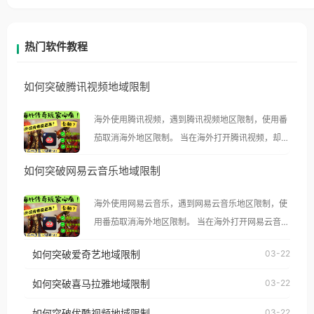
热门软件教程
如何突破腾讯视频地域限制
海外使用腾讯视频，遇到腾讯视频地区限制，使用番
茄取消海外地区限制。 当在海外打开腾讯视频，却突
然弹出“由于版权限制，您所在的地区无法播放”的提
如何突破网易云音乐地域限制
示语。 海外用户如香港、澳门、台湾、美国、加拿
大、澳大利亚、欧洲等国家和地区时，腾讯视频也会
海外使用网易云音乐，遇到网易云音乐地区限制，使
像其他音乐平台一样，出现地区及版权限制问题，且
用番茄取消海外地区限制。 当在海外打开网易云音
仅能在中国大陆地区播放。 遇到这个问题的朋友们，
乐，却突然弹出“由于版权限制，您所在的地区无法
使用番茄回国加速器，即可解决「海外用户收听腾讯
如何突破爱奇艺地域限制
03-22
播放”的提示语。 海外用户如香港、澳门、台湾、美
视频地区版权限制」的问题，无论人在香港、澳门、
国、加拿大、澳大利亚、欧洲等国家和地区时，网易
如何突破喜马拉雅地域限制
03-22
台湾、美国、加拿大、澳大利亚、欧洲等国家和地区
云音乐也会像其他音乐平台一样，出现地区及版权限
工作、留学、定居等，都可以使用，不再因地区和版
如何突破优酷视频地域限制
03-22
制问题，且仅能在中国大陆地区播放。 遇到这个问题