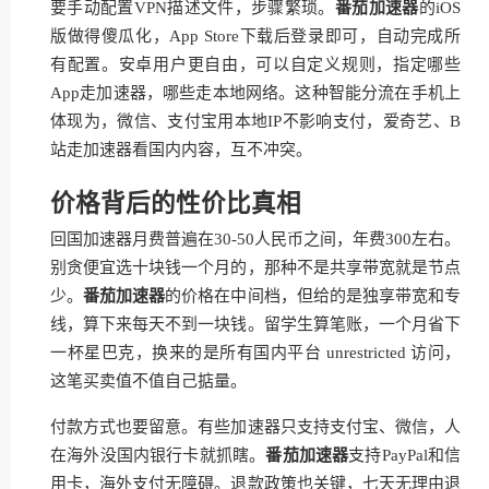
要手动配置VPN描述文件，步骤繁琐。
番茄加速器
的iOS
版做得傻瓜化，App Store下载后登录即可，自动完成所
有配置。安卓用户更自由，可以自定义规则，指定哪些
App走加速器，哪些走本地网络。这种智能分流在手机上
体现为，微信、支付宝用本地IP不影响支付，爱奇艺、B
站走加速器看国内内容，互不冲突。
价格背后的性价比真相
回国加速器月费普遍在30-50人民币之间，年费300左右。
别贪便宜选十块钱一个月的，那种不是共享带宽就是节点
少。
番茄加速器
的价格在中间档，但给的是独享带宽和专
线，算下来每天不到一块钱。留学生算笔账，一个月省下
一杯星巴克，换来的是所有国内平台 unrestricted 访问，
这笔买卖值不值自己掂量。
付款方式也要留意。有些加速器只支持支付宝、微信，人
在海外没国内银行卡就抓瞎。
番茄加速器
支持PayPal和信
用卡，海外支付无障碍。退款政策也关键，七天无理由退