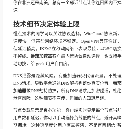
你在非洲还是南美，总有一个邻近节点让你连回国内不掉
速。
技术细节决定体验上限
懂点技术的同学可以关注协议选择。WireGuard协议新，
速度快，但某些网络环境不稳定。OpenVPN兼容性好，
但延迟稍高。IKEv2在移动网络下表现最佳，4G/5G切换
不掉线。
番茄加速器
客户端内置协议自动选择，也支持手
动切换，给 geek 用户自由度。
DNS泄露是隐藏风险。有些加速器只代理流量，不处理
DNS请求，导致平台通过DNS解析判断你真实位置。
番茄
加速器
做DNS劫持防护，所有DNS请求走加密隧道，杜绝
泄露风险。这种细节不宣传，但懂的人知道差距。
节点负载显示是良心功能。客户端实时显示每个节点当前
用户数和延迟，你可以手动选择负载低的节点，避开高峰
期拥堵。这种透明度让用户有掌控感，不是盲目相信"智