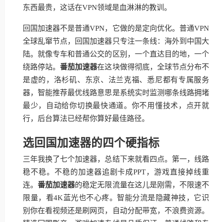
东西最贵，这话在VPN领域是血淋淋的教训。
回国加速器不是普通VPN，它做的是定向优化。普通VPN
全球乱窜节点，回国加速器只专注一条线：海外到中国大
陆。就像专车和普通公交的区别，一个直达目的地，一个
绕路停站。
番茄加速器
在这块做得彻底，全球节点分布不
是虚的，洛杉矶、东京、法兰克福、悉尼都有专属服务
器，智能推荐最优线路意思是系统实时监测哪条线路拥堵
最少，自动给你切换最快通道。你不用懂技术，点开就
行，后台算法已经帮你算好最佳路径。
选回国加速器的四个硬指标
三年我换了七个加速器，总结下来就看四点。第一，线路
稳不稳。不稳的加速器追剧卡成PPT，游戏直接掉线重
连。
番茄加速器
的稳定无限流量在这儿是刚需，不限速不
限量，看4K蓝光也不心疼。智能分流是隐藏神技，它识
别你在看视频还是刷网页，自动分配带宽，不浪费资源。