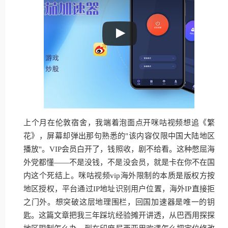
上个月在伦敦宿舍，我端着泡面点开咪咕视频想追《繁
花》，屏幕却弹出那句熟悉的"该内容仅限中国大陆地区
播放"。VIP会员白开了，钱照收，剧不给看。这种憋屈海
外党都懂——不是没钱，不是没会员，就是卡在你不在国
内这个死结上。咪咕视频vip海外限制的本质是版权方按
地区授权，平台通过IP地址识别用户位置，海外IP直接拒
之门外。想突破这层地理围栏，回国加速器是唯一的钥
匙。这篇文章把我三年踩坑经验摊开讲透，从巴西用探探