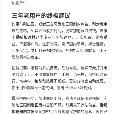
能推荐"。
三年老用户的终极建议
如果你刚出国，或者正在忍受地区限制的痛苦，别走我走
过的弯路。免费VPN浪费时间，便宜加速器浪费钱。直接
上
番茄加速器
这类专业回国加速器，一次配置，终身受
益。下载客户端，注册账号，选择国内节点，点击连接，
四步搞定。之后打开咪咕视频，VIP内容全部解锁，4K画
质随意拖进度条。
记得把客户端设为开机自启，后台常驻，这样每天打开电
脑自动连上，不用重复操作。手机上也一样，保持后台运
行，切换WiFi和移动数据不断线。智能分流会自动处理，
你不用管哪些App走代理，系统已经优化好规则。
最后提醒一句，加速器是工具，合法合规使用是前提。突
破地区限制看正版内容没问题，别用来干违法勾当。
番茄
加速器
的数据安全加密和专线传输保护你的隐私，但自己