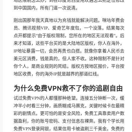
地区限制怎么办，到在印度尼西亚用欢遇怎么把定位修改
到中国国内，所有门道一次说清。
刚出国那年我天真地以为充钱就能解决问题。咪咕年费会
员、腾讯视频VIP、爱奇艺年度包，一个没落。结果每次
点开都提示"由于版权限制，您所在的地区无法观看"。后
来才知道，这些平台买的是大陆地区版权，你人在海外，
IP地址暴露一切，会员再贵也白搭。就像你拿着人民币去
美元区消费，钱是真的，但人家不收。这种限制不是针对
你个人，是商业规则的死结。版权方按地区报价，平台按
地区收费，你的海外IP就是越界的那道红线。
为什么免费VPN救不了你的追剧自由
试过免费VPN的人都懂那种绝望。连接五分钟断一次，缓
冲半小时看三分钟，画质糊成马赛克，关键时候卡在最精
彩的剧情点。更可怕的是安全风险，免费工具靠卖用户数
据盈利，你的账号密码、支付信息在裸奔。我有个学长用
免费VPN登录网银，结果信用卡被盗刷三千美金。免费的