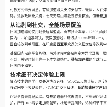
unrestricted 访问，这笔买卖值不值自己掂量。
付款方式也要留意。有些加速器只支持支付宝、微信，人在海
碍。退款政策也关键，七天无理由退款是行业标准，但
番茄加
从追剧到社交，全能场景覆盖
回国加速器的使用场景远超追剧。春节抢火车票，12306屏
国内IP，加速器解决。玩国服游戏，延迟从300ms降到50
围直接改到朝阳区。在印度尼西亚用欢遇怎么把定位修改到中
甚至国内电商平台购物，海外IP有时会被判定为异常登录，强
不到，关键时刻卡你一下才觉得憋屈。
番茄加速器
的全球节点
回国内不掉速。
技术细节决定体验上限
懂点技术的同学可以关注协议选择。WireGuard协议新，速度
移动网络下表现最佳，4G/5G切换不掉线。
番茄加速器
客户端
DNS泄露是隐藏风险。有些加速器只代理流量，不处理DNS
护，所有DNS请求走加密隧道，杜绝泄露风险。这种细节不