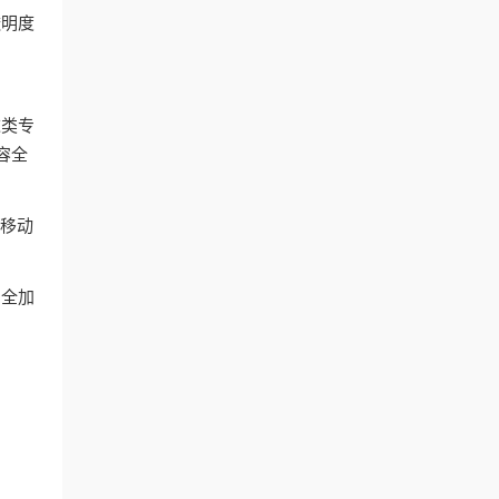
透明度
这类专
容全
和移动
安全加