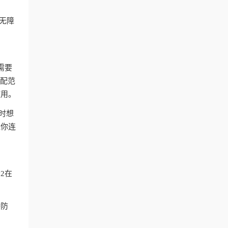
付无障
。
需要
匹配范
使用。
时想
让你连
2在
持防