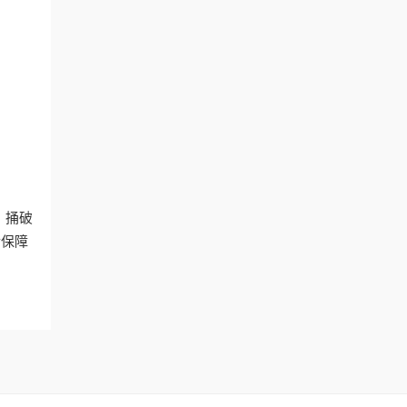
。捅破
后保障