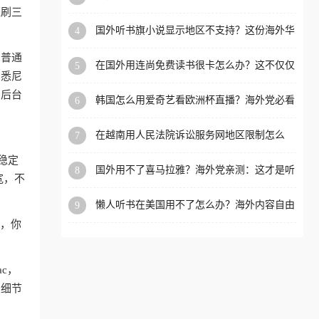
内？
盗刷三
洲等国家和地区工作、留
国外听书旗小说显示地区不支持？这份海外华
4
学、定居等，都可以使用，
人专属的国内内容解锁指南请收好
不再因地区和版权限制所困
和普通
在国外用连尚免费读书很卡怎么办？这不仅仅
5
扰。
、悉尼
是阅读的烦恼
，后台
韩国怎么用爱奇艺看欧洲杯直播？海外党必看
6
的回国加速全攻略
在越南用人民法院诉讼服务网地区限制怎么
7
办？先别急，这可能只是网络问题的冰山一角
稳定
国外用不了喜马拉雅？海外党亲测：这才是听
8
宽，不
国内音乐听书的正确打开方式
懒人听书在美国用不了怎么办？海外内容自由
9
的钥匙在这里
狗，你
ac，
的细节