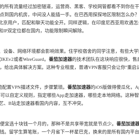
的所有流量经过加密隧道，运营商、黑客、学校网管都看不到你在
点到国内机房，中间没人能插一手。在巴西用探探地区限制怎么办
是北京用户，匹配和聊天功能全开。同样逻辑，在印度尼西亚用欢遇怎
和IP双定位都在国内，功能限制瞬间解除。
商、设备、网络环境都会影响效果。住学校宿舍的同学注意，有些大学
v2或者WireGuard。
番茄加速器
的技术团队在这块响应很快，售
，给出具体解决方案。这种专业程度，普通VPN客服只会让你"重启
动配置VPN描述文件，步骤繁琐。
番茄加速器
的iOS版做得傻瓜化，A
由，可以自定义规则，指定哪些App走加速器，哪些走本地网络。这种
奇艺、B站走加速器看国内内容，互不冲突。
别贪便宜选十块钱一个月的，那种不是共享带宽就是节点少。
番茄加速
钱。留学生算笔账，一个月省下一杯星巴克，换来的是所有国内平