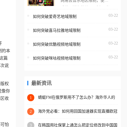
网易云音乐地区限制，使用
海外用户如香港、澳门、台
番茄取消海外地区限制。 当
湾、美国、加拿大、澳大利
在海外打开网易云音乐，却
03-22
如何突破爱奇艺地域限制
亚、欧洲等国家和地区时，
突然弹出“由于版权限制，您
腾讯视频也会像其他音乐平
03-22
所在的地区无法播放”的提示
如何突破喜马拉雅地域限制
台一样，出现地区及版权限
语。 海外用户如香港、澳
制问题，且仅能在中国大陆
开
03-22
如何突破优酷视频地域限制
门、台湾、美国、加拿大、
地区播放。 遇到这个问题的
制的本
澳大利亚、欧洲等国家和地
朋友们，使用番茄回国加速
03-22
这篇
如何突破咪咕视频地域限制
区时，网易云音乐也会像其
器，即可解决「海外用户收
一次说
他音乐平台一样，出现地区
听腾讯视频地区版权限制」
及版权限制问题，且仅能在
的问题，无论人在香港、澳
中国大陆地区播放。 遇到这
最新资讯
于版权
门、台湾、美国、加拿大、
个问题的朋友们，使用番茄
就像你
澳大利亚、欧洲等国家和地
回国加速器，即可解决「海
蜻蜓FM在俄罗斯用不了怎么办？海外华人的
1
地区收
区工作、留学、定居等，都
精神食粮补给方案
外用户收听网易云音乐地区
可以使用，不再因地区和版
版权限制」的问题，无论人
海外党必看：如何用回国加速器实现直播欧冠
2
权限制所困扰。
免费观看？附影视音乐全攻略
在香港、澳门、台湾、美
更可怕
在韩国用社保掌上通怎么把定位修改到中国国
3
国、加拿大、澳大利亚、欧