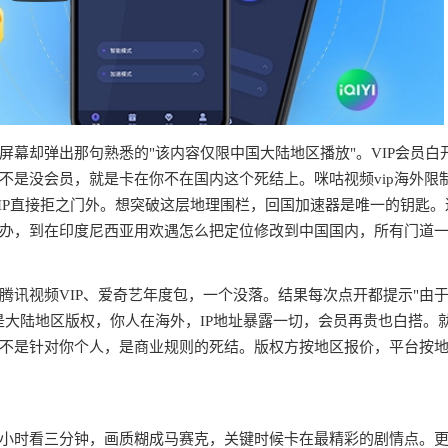
幕却弹出那句熟悉的"该内容仅限中国大陆地区播放"。VIP会员白
不是没会员，就是卡在你不在国内这个死结上。咪咕视频vip海外限
IP直接拒之门外。想突破这层地理围栏，回国加速器是唯一的钥匙。
办，到在印度尼西亚用欢遇怎么把定位修改到中国国内，所有门道
腾讯视频VIP、爱奇艺年度包，一个没落。结果每次点开都提示"由
是大陆地区版权，你人在海外，IP地址暴露一切，会员再贵也白搭。
不是针对你个人，是商业规则的死结。版权方按地区报价，平台按
半小时看三分钟，画质糊成马赛克，关键时候卡在最精彩的剧情点。