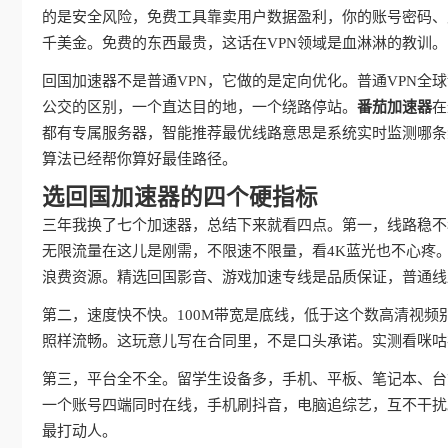
的是安全风险，免费工具靠卖用户数据盈利，你的账号密码、
千美金。免费的东西最贵，这话在VPN领域是血淋淋的教训。
回国加速器不是普通VPN，它做的是定向优化。普通VPN
公交的区别，一个直达目的地，一个绕路停站。
番茄加速器
在
都有专属服务器，智能推荐最优线路意思是系统实时监测哪条
算法已经帮你算好最佳路径。
选回国加速器的四个硬指标
三年我换了七个加速器，总结下来就看四点。第一，线路稳不
无限流量在这儿是刚需，不限速不限量，看4K蓝光也不心疼
浪费资源。精选回国影音、游戏加速专线是品质保证，普通线
第二，速度快不快。100M带宽是底线，低于这个数高清视频
照样流畅。这玩意儿写在合同里，不是口头承诺。实测看咪咕
第三，平台全不全。留学生设备多，手机、平板、笔记本、台
一个账号四端同时在线，手机刷抖音，电脑追综艺，互不干扰
最打动人。