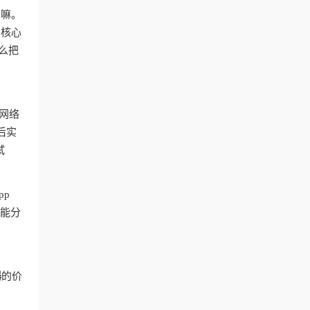
干嘛。
？核心
么把
网络
后实
试
pp
智能分
器
的价
台