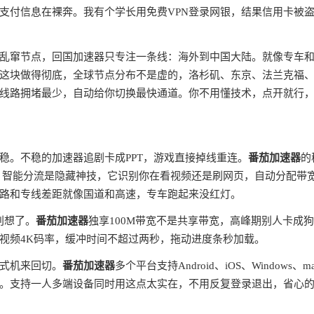
支付信息在裸奔。我有个学长用免费VPN登录网银，结果信用卡被
全球乱窜节点，回国加速器只专注一条线：海外到中国大陆。就像专车
这块做得彻底，全球节点分布不是虚的，洛杉矶、东京、法兰克福
线路拥堵最少，自动给你切换最快通道。你不用懂技术，点开就行
稳。不稳的加速器追剧卡成PPT，游戏直接掉线重连。
番茄加速器
的
。智能分流是隐藏神技，它识别你在看视频还是刷网页，自动分配带
路和专线差距就像国道和高速，专车跑起来没红灯。
别想了。
番茄加速器
独享100M带宽不是共享带宽，高峰期别人卡成
视频4K码率，缓冲时间不超过两秒，拖动进度条秒加载。
式机来回切。
番茄加速器
多个平台支持Android、iOS、Windows、m
。支持一人多端设备同时用这点太实在，不用反复登录退出，省心