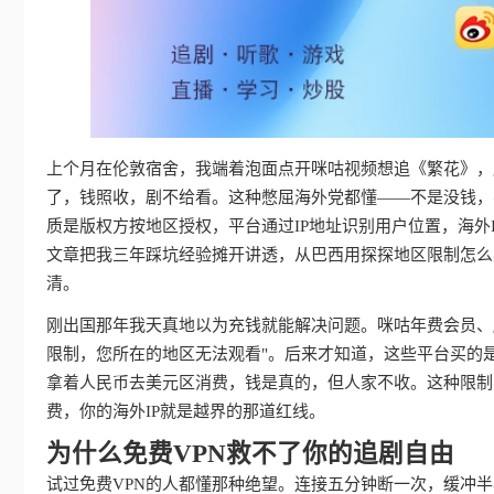
上个月在伦敦宿舍，我端着泡面点开咪咕视频想追《繁花》，屏
了，钱照收，剧不给看。这种憋屈海外党都懂——不是没钱，
质是版权方按地区授权，平台通过IP地址识别用户位置，海外
文章把我三年踩坑经验摊开讲透，从巴西用探探地区限制怎么
清。
刚出国那年我天真地以为充钱就能解决问题。咪咕年费会员、
限制，您所在的地区无法观看"。后来才知道，这些平台买的
拿着人民币去美元区消费，钱是真的，但人家不收。这种限制
费，你的海外IP就是越界的那道红线。
为什么免费VPN救不了你的追剧自由
试过免费VPN的人都懂那种绝望。连接五分钟断一次，缓冲