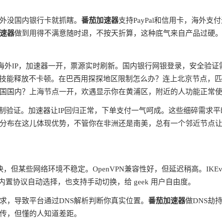
外没国内银行卡就抓瞎。
番茄加速器
支持PayPal和信用卡，海外支
速器
做到用得不满意随时退，不按天折算，这种底气来自产品过硬
蔽海外IP，加速器一开，票源实时刷新。国内银行网银登录，安全验证
ms，技能释放不卡顿。在巴西用探探地区限制怎么办？连上北京节点，
国国内？上海节点一开，欢遇显示你在黄浦区，附近的人功能正常
制验证。加速器让IP回归正常，下单支付一气呵成。这些细碎需求平
分布在这儿体现优势，不管你在非洲还是南美，总有一个邻近节点
快，但某些网络环境不稳定。OpenVPN兼容性好，但延迟稍高。IKEv
内置协议自动选择，也支持手动切换，给 geek 用户自由度。
请求，导致平台通过DNS解析判断你真实位置。
番茄加速器
做DNS劫
宣传，但懂的人知道差距。