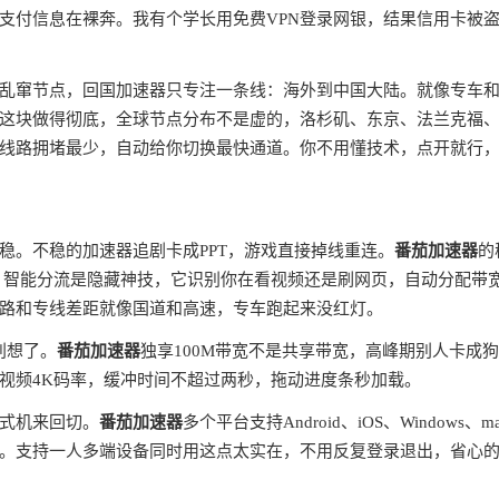
支付信息在裸奔。我有个学长用免费VPN登录网银，结果信用卡被
全球乱窜节点，回国加速器只专注一条线：海外到中国大陆。就像专车
这块做得彻底，全球节点分布不是虚的，洛杉矶、东京、法兰克福
线路拥堵最少，自动给你切换最快通道。你不用懂技术，点开就行
稳。不稳的加速器追剧卡成PPT，游戏直接掉线重连。
番茄加速器
的
。智能分流是隐藏神技，它识别你在看视频还是刷网页，自动分配带
路和专线差距就像国道和高速，专车跑起来没红灯。
别想了。
番茄加速器
独享100M带宽不是共享带宽，高峰期别人卡成
视频4K码率，缓冲时间不超过两秒，拖动进度条秒加载。
式机来回切。
番茄加速器
多个平台支持Android、iOS、Windows、m
。支持一人多端设备同时用这点太实在，不用反复登录退出，省心