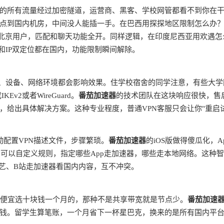
的所有流量经过加密隧道，运营商、黑客、学校网管都看不到你在
点到国内机房，中间没人能插一手。在巴西用探探地区限制怎么办
是北京用户，匹配和聊天功能全开。同样逻辑，在印度尼西亚用欢遇怎
和IP双定位都在国内，功能限制瞬间解除。
商、设备、网络环境都会影响效果。住学校宿舍的同学注意，有些大学
v2或者WireGuard。
番茄加速器
的技术团队在这块响应很快，售
，给出具体解决方案。这种专业程度，普通VPN客服只会让你"重启
动配置VPN描述文件，步骤繁琐。
番茄加速器
的iOS版做得傻瓜化，A
由，可以自定义规则，指定哪些App走加速器，哪些走本地网络。这种
奇艺、B站走加速器看国内内容，互不冲突。
别贪便宜选十块钱一个月的，那种不是共享带宽就是节点少。
番茄加速
钱。留学生算笔账，一个月省下一杯星巴克，换来的是所有国内平