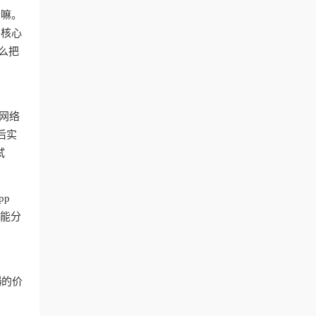
干嘛。
？核心
么把
网络
后实
试
pp
智能分
器
的价
台