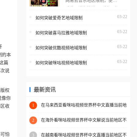
网易云音乐地区限制，使用
海外用户如香港、澳门、台
番茄取消海外地区限制。 当
湾、美国、加拿大、澳大利
在海外打开网易云音乐，却
03-22
如何突破爱奇艺地域限制
亚、欧洲等国家和地区时，
突然弹出“由于版权限制，您
腾讯视频也会像其他音乐平
03-22
所在的地区无法播放”的提示
如何突破喜马拉雅地域限制
台一样，出现地区及版权限
语。 海外用户如香港、澳
制问题，且仅能在中国大陆
开
03-22
如何突破优酷视频地域限制
门、台湾、美国、加拿大、
地区播放。 遇到这个问题的
制的本
澳大利亚、欧洲等国家和地
朋友们，使用番茄回国加速
03-22
这篇
如何突破咪咕视频地域限制
区时，网易云音乐也会像其
器，即可解决「海外用户收
一次说
他音乐平台一样，出现地区
听腾讯视频地区版权限制」
及版权限制问题，且仅能在
的问题，无论人在香港、澳
中国大陆地区播放。 遇到这
最新资讯
于版权
门、台湾、美国、加拿大、
个问题的朋友们，使用番茄
就像你
澳大利亚、欧洲等国家和地
回国加速器，即可解决「海
在马来西亚看咪咕视频世界杯中文直播当前地
1
地区收
区工作、留学、定居等，都
区不可播放？这篇指南帮你搞定海外看球难题
外用户收听网易云音乐地区
可以使用，不再因地区和版
版权限制」的问题，无论人
在海外看咪咕视频世界杯中文解说当前地区不
2
权限制所困扰。
可播放？这篇指南帮你解决所有问题
在香港、澳门、台湾、美
更可怕
在越南看咪咕视频世界杯中文直播当前地区不
3
国、加拿大、澳大利亚、欧