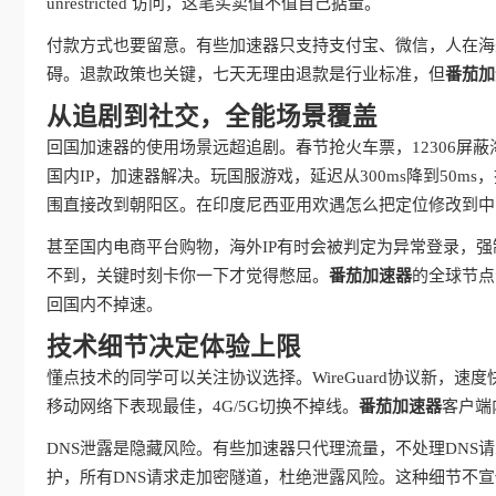
unrestricted 访问，这笔买卖值不值自己掂量。
付款方式也要留意。有些加速器只支持支付宝、微信，人在海
碍。退款政策也关键，七天无理由退款是行业标准，但
番茄加
从追剧到社交，全能场景覆盖
回国加速器的使用场景远超追剧。春节抢火车票，12306屏
国内IP，加速器解决。玩国服游戏，延迟从300ms降到50
围直接改到朝阳区。在印度尼西亚用欢遇怎么把定位修改到中
甚至国内电商平台购物，海外IP有时会被判定为异常登录，强
不到，关键时刻卡你一下才觉得憋屈。
番茄加速器
的全球节点
回国内不掉速。
技术细节决定体验上限
懂点技术的同学可以关注协议选择。WireGuard协议新，速度
移动网络下表现最佳，4G/5G切换不掉线。
番茄加速器
客户端
DNS泄露是隐藏风险。有些加速器只代理流量，不处理DNS
护，所有DNS请求走加密隧道，杜绝泄露风险。这种细节不