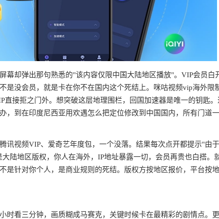
幕却弹出那句熟悉的"该内容仅限中国大陆地区播放"。VIP会员白
不是没会员，就是卡在你不在国内这个死结上。咪咕视频vip海外限
IP直接拒之门外。想突破这层地理围栏，回国加速器是唯一的钥匙。
办，到在印度尼西亚用欢遇怎么把定位修改到中国国内，所有门道
腾讯视频VIP、爱奇艺年度包，一个没落。结果每次点开都提示"由
是大陆地区版权，你人在海外，IP地址暴露一切，会员再贵也白搭。
不是针对你个人，是商业规则的死结。版权方按地区报价，平台按
半小时看三分钟，画质糊成马赛克，关键时候卡在最精彩的剧情点。