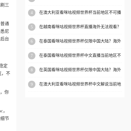
可播放？这篇指南帮你解决所有海外观赛难题
盗刷三
洲等国家和地区工作、留
在澳大利亚看咪咕视频世界杯当前地区不可播
4
学、定居等，都可以使用，
放？海外党体育观赛终极指南
不再因地区和版权限制所困
和普通
在越南看咪咕视频世界杯直播海外无法观看？
5
扰。
、悉尼
这份海外观赛终极指南帮你搞定
，后台
在泰国看咪咕视频世界杯仅限中国大陆？海外
6
党看球追剧的终极破局指南
在泰国看咪咕视频世界杯中文直播当前地区不
7
可播放？海外党体育观赛终极指南
稳定
在英国看咪咕视频世界杯仅限中国大陆？海外
8
宽，不
党体育观赛终极指南
在澳大利亚看咪咕视频世界杯中文解说当前地
9
区不可播放？这篇指南帮你搞定所有海外体育
狗，你
直播限制
ac，
的细节