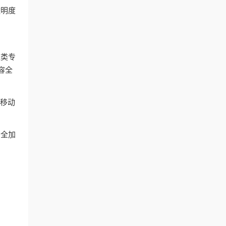
透明度
这类专
容全
和移动
安全加