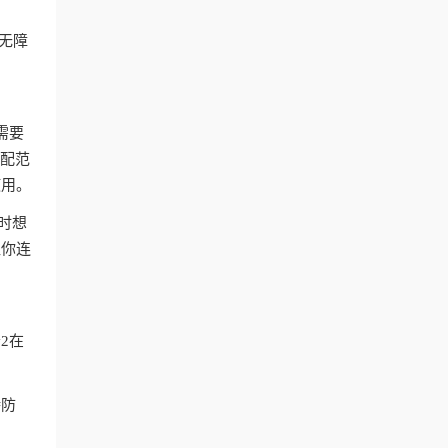
付无障
。
需要
匹配范
使用。
时想
让你连
2在
持防