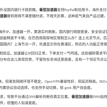
外没国内银行卡就抓瞎。
番茄加速器
支持PayPal和信用卡，海外支
速器
做到用得不满意随时退，不按天折算，这种底气来自产品过硬
蔽海外IP，加速器一开，票源实时刷新。国内银行网银登录，安全验证
ms，技能释放不卡顿。在巴西用探探地区限制怎么办？连上北京节点，
国国内？上海节点一开，欢遇显示你在黄浦区，附近的人功能正常
制验证。加速器让IP回归正常，下单支付一气呵成。这些细碎需求平
分布在这儿体现优势，不管你在非洲还是南美，总有一个邻近节点
快，但某些网络环境不稳定。OpenVPN兼容性好，但延迟稍高。IKEv
内置协议自动选择，也支持手动切换，给 geek 用户自由度。
请求，导致平台通过DNS解析判断你真实位置。
番茄加速器
做DNS劫
宣传，但懂的人知道差距。