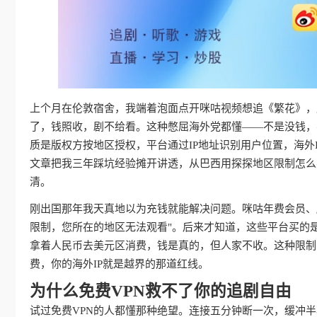
上个月在伦敦宿舍，我端着泡面点开咪咕视频想追《繁花》，屏
了，钱照收，剧不给看。这种憋屈海外党都懂——不是没钱，
质是版权方按地区授权，平台通过IP地址识别用户位置，海外
文章把我三年踩坑经验摊开讲透，从巴西用探探地区限制怎么
清。
刚出国那年我天真地以为充钱就能解决问题。咪咕年费会员、
限制，您所在的地区无法观看"。后来才知道，这些平台买的
拿着人民币去美元区消费，钱是真的，但人家不收。这种限制
费，你的海外IP就是越界的那道红线。
为什么免费VPN救不了你的追剧自由
试过免费VPN的人都懂那种绝望。连接五分钟断一次，缓冲