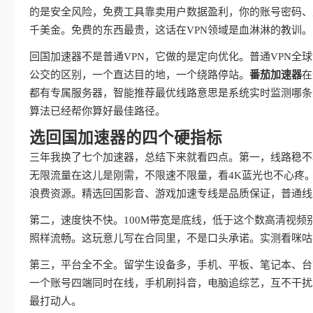
的是安全风险，免费工具靠卖用户数据盈利，你的账号密码、
千美金。免费的东西最贵，这话在VPN领域是血淋淋的教训。
回国加速器不是普通VPN，它做的是定向优化。普通VPN
公交的区别，一个直达目的地，一个绕路停站。
番茄加速器
在
都有专属服务器，智能推荐最优线路意思是系统实时监测哪条
算法已经帮你算好最佳路径。
选回国加速器的四个硬指标
三年我换了七个加速器，总结下来就看四点。第一，线路稳不
无限流量在这儿是刚需，不限速不限量，看4K蓝光也不心疼
浪费资源。精选回国影音、游戏加速专线是品质保证，普通线
第二，速度快不快。100M带宽是底线，低于这个数高清视频
照样流畅。这玩意儿写在合同里，不是口头承诺。实测看咪咕
第三，平台全不全。留学生设备多，手机、平板、笔记本、台
一个账号四端同时在线，手机刷抖音，电脑追综艺，互不干扰
最打动人。