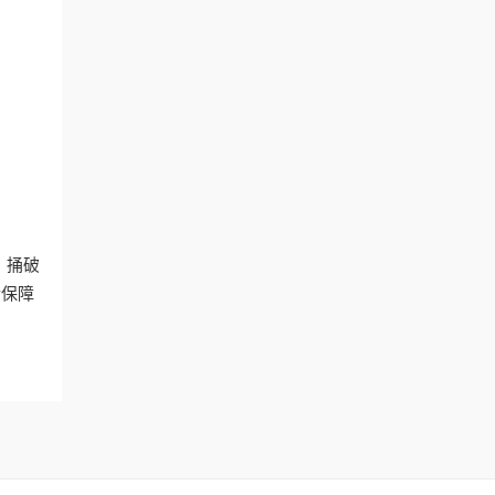
。捅破
后保障