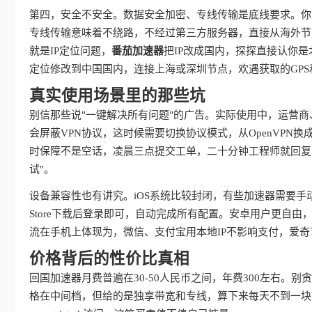
第四，安全不安全。数据安全加密、专线传输是底线要求。你
专线传输意味着不绕路，不经过第三方服务器，直接从海外节
就是IP定位问题，
番茄加速器
把IP改成国内，探探直接认你
定位修改到中国国内，连接上海或深圳节点，欢遇获取的GPS
真实使用场景里的那些坑
别信那些说"一键解决所有问题"的广告。实际使用中，运营
会屏蔽VPN协议，这时候需要切换协议模式，从OpenVPN换成IKE
时保障不是空话，凌晨三点提交工单，二十分钟工程师就回复
试"。
设备兼容性也有讲究。iOS系统比较封闭，有些加速器需要手
Store下载后登录即可，自动完成所有配置。安卓用户更自
流在手机上体现为，微信、支付宝用本地IP不影响支付，爱
价格背后的性价比真相
回国加速器月费普遍在30-50人民币之间，年费300左右。
格在中间档，但给的是独享带宽和专线，算下来每天不到一块