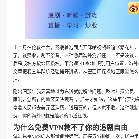
上个月在伦敦宿舍，我端着泡面点开咪咕视频想追《繁花》，屏
了，钱照收，剧不给看。这种憋屈海外党都懂——不是没钱，
质是版权方按地区授权，平台通过IP地址识别用户位置，海外
文章把我三年踩坑经验摊开讲透，从巴西用探探地区限制怎么
清。
刚出国那年我天真地以为充钱就能解决问题。咪咕年费会员、
限制，您所在的地区无法观看"。后来才知道，这些平台买的
拿着人民币去美元区消费，钱是真的，但人家不收。这种限制
费，你的海外IP就是越界的那道红线。
为什么免费VPN救不了你的追剧自由
试过免费VPN的人都懂那种绝望。连接五分钟断一次，缓冲