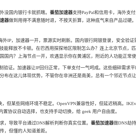
外没国内银行卡就抓瞎。
番茄加速器
支持PayPal和信用卡，海外支
速器
做到用得不满意随时退，不按天折算，这种底气来自产品过硬
蔽海外IP，加速器一开，票源实时刷新。国内银行网银登录，安全验证
ms，技能释放不卡顿。在巴西用探探地区限制怎么办？连上北京节点，
国国内？上海节点一开，欢遇显示你在黄浦区，附近的人功能正常
制验证。加速器让IP回归正常，下单支付一气呵成。这些细碎需求平
分布在这儿体现优势，不管你在非洲还是南美，总有一个邻近节点
快，但某些网络环境不稳定。OpenVPN兼容性好，但延迟稍高。IKEv
内置协议自动选择，也支持手动切换，给 geek 用户自由度。
请求，导致平台通过DNS解析判断你真实位置。
番茄加速器
做DNS劫
宣传，但懂的人知道差距。