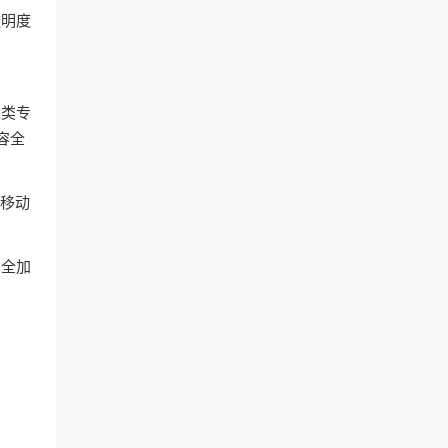
透明度
这类专
容全
和移动
安全加