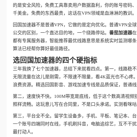
的是安全风险，免费工具靠卖用户数据盈利，你的账号密码、
千美金。免费的东西最贵，这话在VPN领域是血淋淋的教训。
回国加速器不是普通VPN，它做的是定向优化。普通VPN
公交的区别，一个直达目的地，一个绕路停站。
番茄加速器
在
都有专属服务器，智能推荐最优线路意思是系统实时监测哪条
算法已经帮你算好最佳路径。
选回国加速器的四个硬指标
三年我换了七个加速器，总结下来就看四点。第一，线路稳不
无限流量在这儿是刚需，不限速不限量，看4K蓝光也不心疼
浪费资源。精选回国影音、游戏加速专线是品质保证，普通线
第二，速度快不快。100M带宽是底线，低于这个数高清视频
照样流畅。这玩意儿写在合同里，不是口头承诺。实测看咪咕
第三，平台全不全。留学生设备多，手机、平板、笔记本、台
一个账号四端同时在线，手机刷抖音，电脑追综艺，互不干扰
最打动人。