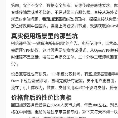
第四，安全不安全。数据安全加密、专线传输是底线要求。你
专线传输意味着不绕路，不经过第三方服务器，直接从海外节
就是IP定位问题，
番茄加速器
把IP改成国内，探探直接认你
定位修改到中国国内，连接上海或深圳节点，欢遇获取的GPS
真实使用场景里的那些坑
别信那些说"一键解决所有问题"的广告。实际使用中，运营
会屏蔽VPN协议，这时候需要切换协议模式，从OpenVPN换成IKE
时保障不是空话，凌晨三点提交工单，二十分钟工程师就回复
试"。
设备兼容性也有讲究。iOS系统比较封闭，有些加速器需要手
Store下载后登录即可，自动完成所有配置。安卓用户更自
流在手机上体现为，微信、支付宝用本地IP不影响支付，爱
价格背后的性价比真相
回国加速器月费普遍在30-50人民币之间，年费300左右。
格在中间档，但给的是独享带宽和专线，算下来每天不到一块