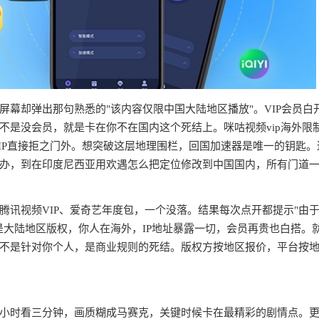
幕却弹出那句熟悉的"该内容仅限中国大陆地区播放"。VIP会员白
不是没会员，就是卡在你不在国内这个死结上。咪咕视频vip海外限
IP直接拒之门外。想突破这层地理围栏，回国加速器是唯一的钥匙。
办，到在印度尼西亚用欢遇怎么把定位修改到中国国内，所有门道
腾讯视频VIP、爱奇艺年度包，一个没落。结果每次点开都提示"由
是大陆地区版权，你人在海外，IP地址暴露一切，会员再贵也白搭。
不是针对你个人，是商业规则的死结。版权方按地区报价，平台按
半小时看三分钟，画质糊成马赛克，关键时候卡在最精彩的剧情点。