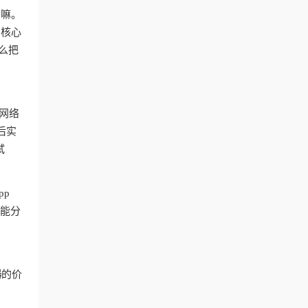
干嘛。
？核心
么把
网络
后实
试
pp
智能分
器
的价
台