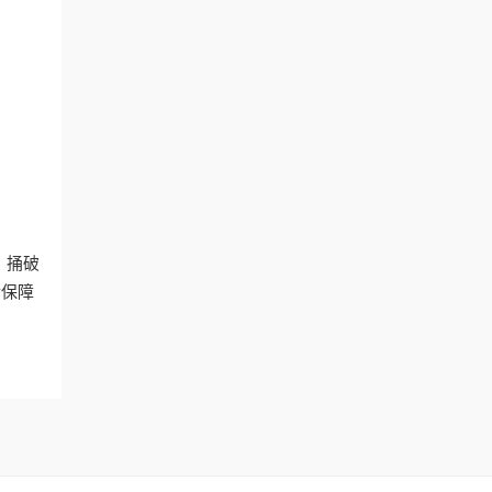
。捅破
后保障