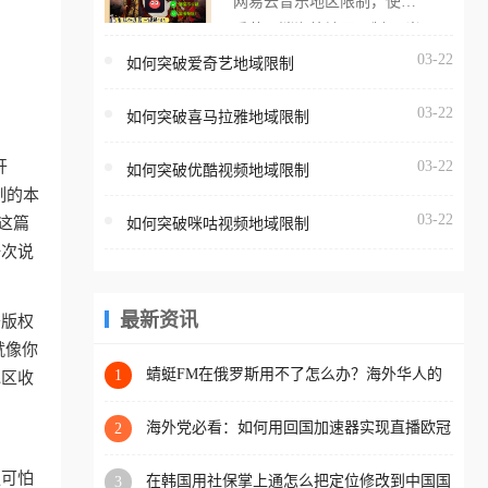
网易云音乐地区限制，使用
海外用户如香港、澳门、台
番茄取消海外地区限制。 当
湾、美国、加拿大、澳大利
在海外打开网易云音乐，却
03-22
如何突破爱奇艺地域限制
亚、欧洲等国家和地区时，
突然弹出“由于版权限制，您
腾讯视频也会像其他音乐平
03-22
所在的地区无法播放”的提示
如何突破喜马拉雅地域限制
台一样，出现地区及版权限
语。 海外用户如香港、澳
制问题，且仅能在中国大陆
开
03-22
如何突破优酷视频地域限制
门、台湾、美国、加拿大、
地区播放。 遇到这个问题的
制的本
澳大利亚、欧洲等国家和地
朋友们，使用番茄回国加速
03-22
这篇
如何突破咪咕视频地域限制
区时，网易云音乐也会像其
器，即可解决「海外用户收
一次说
他音乐平台一样，出现地区
听腾讯视频地区版权限制」
及版权限制问题，且仅能在
的问题，无论人在香港、澳
中国大陆地区播放。 遇到这
最新资讯
于版权
门、台湾、美国、加拿大、
个问题的朋友们，使用番茄
就像你
澳大利亚、欧洲等国家和地
回国加速器，即可解决「海
蜻蜓FM在俄罗斯用不了怎么办？海外华人的
1
地区收
区工作、留学、定居等，都
精神食粮补给方案
外用户收听网易云音乐地区
可以使用，不再因地区和版
版权限制」的问题，无论人
海外党必看：如何用回国加速器实现直播欧冠
2
权限制所困扰。
免费观看？附影视音乐全攻略
在香港、澳门、台湾、美
更可怕
在韩国用社保掌上通怎么把定位修改到中国国
3
国、加拿大、澳大利亚、欧