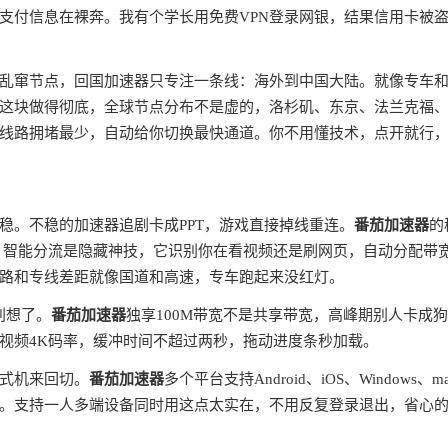
支付信息在裸奔。我有个学长用免费VPN登录网银，结果信用卡被
全球乱窜节点，回国加速器只专注一条线：海外到中国大陆。就像专车
这块做得彻底，全球节点分布不是虚的，洛杉矶、东京、法兰克福
线路拥堵最少，自动给你切换最快通道。你不用懂技术，点开就行
稳。不稳的加速器追剧卡成PPT，游戏直接掉线重连。
番茄加速器
的
。智能分流是隐藏神技，它识别你在看视频还是刷网页，自动分配带
路和专线差距就像国道和高速，专车跑起来没红灯。
别想了。
番茄加速器
独享100M带宽不是共享带宽，高峰期别人卡成
视频4K码率，缓冲时间不超过两秒，拖动进度条秒加载。
式机来回切。
番茄加速器
多个平台支持Android、iOS、Windows、m
。支持一人多端设备同时用这点太实在，不用反复登录退出，省心