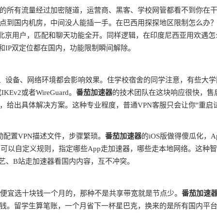
的所有流量经过加密隧道，运营商、黑客、学校网管都看不到你在
点到国内机房，中间没人能插一手。在巴西用探探地区限制怎么办
是北京用户，匹配和聊天功能全开。同样逻辑，在印度尼西亚用欢遇怎
和IP双定位都在国内，功能限制瞬间解除。
商、设备、网络环境都会影响效果。住学校宿舍的同学注意，有些大学
v2或者WireGuard。
番茄加速器
的技术团队在这块响应很快，售
，给出具体解决方案。这种专业程度，普通VPN客服只会让你"重启
动配置VPN描述文件，步骤繁琐。
番茄加速器
的iOS版做得傻瓜化，A
由，可以自定义规则，指定哪些App走加速器，哪些走本地网络。这种
奇艺、B站走加速器看国内内容，互不冲突。
别贪便宜选十块钱一个月的，那种不是共享带宽就是节点少。
番茄加速
钱。留学生算笔账，一个月省下一杯星巴克，换来的是所有国内平