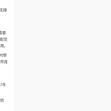
付无障
。
需要
匹配范
使用。
时想
让你连
2在
持防