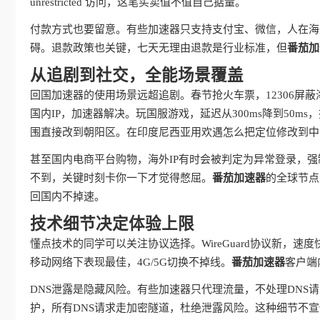
unrestricted 访问，这笔买卖值不值自己掂量。
付款方式也要留意。有些加速器只支持支付宝、微信，人在海
碍。退款政策也关键，七天无理由退款是行业标准，但
番茄加
从追剧到社交，全能场景覆盖
回国加速器的使用场景远超追剧。春节抢火车票，12306屏
国内IP，加速器解决。玩国服游戏，延迟从300ms降到50
围直接改到朝阳区。在印度尼西亚用欢遇怎么把定位修改到中
甚至国内电商平台购物，海外IP有时会被判定为异常登录，强
不到，关键时刻卡你一下才觉得憋屈。
番茄加速器
的全球节点
回国内不掉速。
技术细节决定体验上限
懂点技术的同学可以关注协议选择。WireGuard协议新，速度
移动网络下表现最佳，4G/5G切换不掉线。
番茄加速器
客户端
DNS泄露是隐藏风险。有些加速器只代理流量，不处理DNS
护，所有DNS请求走加密隧道，杜绝泄露风险。这种细节不