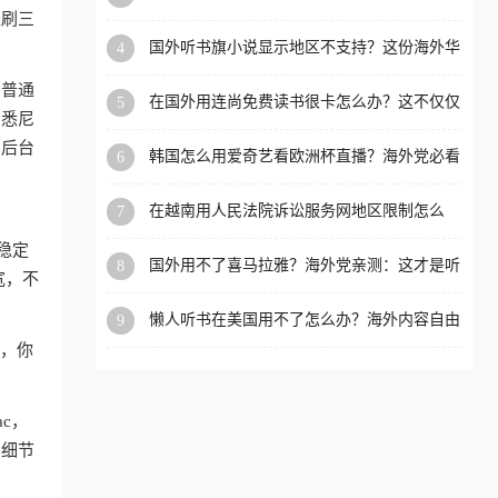
内？
盗刷三
洲等国家和地区工作、留
国外听书旗小说显示地区不支持？这份海外华
4
学、定居等，都可以使用，
人专属的国内内容解锁指南请收好
不再因地区和版权限制所困
和普通
在国外用连尚免费读书很卡怎么办？这不仅仅
5
扰。
、悉尼
是阅读的烦恼
，后台
韩国怎么用爱奇艺看欧洲杯直播？海外党必看
6
的回国加速全攻略
在越南用人民法院诉讼服务网地区限制怎么
7
办？先别急，这可能只是网络问题的冰山一角
稳定
国外用不了喜马拉雅？海外党亲测：这才是听
8
宽，不
国内音乐听书的正确打开方式
懒人听书在美国用不了怎么办？海外内容自由
9
的钥匙在这里
狗，你
ac，
的细节