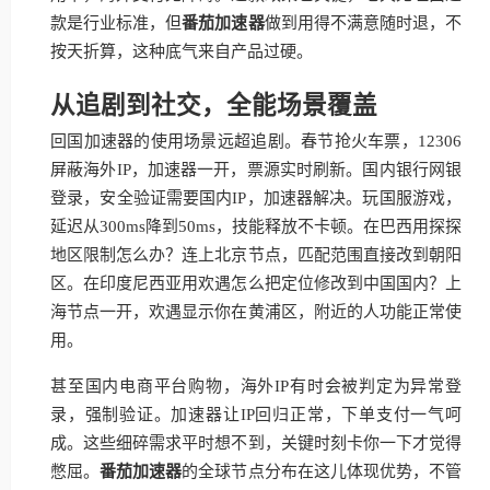
款是行业标准，但
番茄加速器
做到用得不满意随时退，不
按天折算，这种底气来自产品过硬。
从追剧到社交，全能场景覆盖
回国加速器的使用场景远超追剧。春节抢火车票，12306
屏蔽海外IP，加速器一开，票源实时刷新。国内银行网银
登录，安全验证需要国内IP，加速器解决。玩国服游戏，
延迟从300ms降到50ms，技能释放不卡顿。在巴西用探探
地区限制怎么办？连上北京节点，匹配范围直接改到朝阳
区。在印度尼西亚用欢遇怎么把定位修改到中国国内？上
海节点一开，欢遇显示你在黄浦区，附近的人功能正常使
用。
甚至国内电商平台购物，海外IP有时会被判定为异常登
录，强制验证。加速器让IP回归正常，下单支付一气呵
成。这些细碎需求平时想不到，关键时刻卡你一下才觉得
憋屈。
番茄加速器
的全球节点分布在这儿体现优势，不管