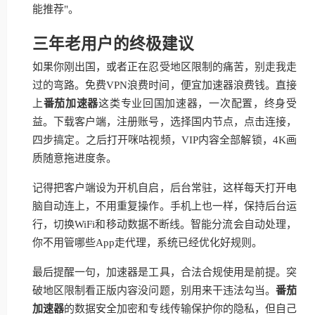
能推荐"。
三年老用户的终极建议
如果你刚出国，或者正在忍受地区限制的痛苦，别走我走
过的弯路。免费VPN浪费时间，便宜加速器浪费钱。直接
上
番茄加速器
这类专业回国加速器，一次配置，终身受
益。下载客户端，注册账号，选择国内节点，点击连接，
四步搞定。之后打开咪咕视频，VIP内容全部解锁，4K画
质随意拖进度条。
记得把客户端设为开机自启，后台常驻，这样每天打开电
脑自动连上，不用重复操作。手机上也一样，保持后台运
行，切换WiFi和移动数据不断线。智能分流会自动处理，
你不用管哪些App走代理，系统已经优化好规则。
最后提醒一句，加速器是工具，合法合规使用是前提。突
破地区限制看正版内容没问题，别用来干违法勾当。
番茄
加速器
的数据安全加密和专线传输保护你的隐私，但自己