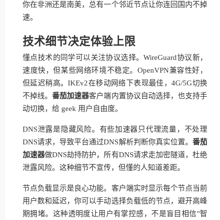
你在非洲还是南美，总有一个邻近节点让你连回国内不掉
速。
技术细节决定体验上限
懂点技术的同学可以关注协议选择。WireGuard协议新，
速度快，但某些网络环境不稳定。OpenVPN兼容性好，
但延迟稍高。IKEv2在移动网络下表现最佳，4G/5G切换
不掉线。
番茄加速器
客户端内置协议自动选择，也支持手
动切换，给 geek 用户自由度。
DNS泄露是隐藏风险。有些加速器只代理流量，不处理
DNS请求，导致平台通过DNS解析判断你真实位置。
番茄
加速器
做DNS劫持防护，所有DNS请求走加密隧道，杜绝
泄露风险。这种细节不宣传，但懂的人知道差距。
节点负载显示是良心功能。客户端实时显示每个节点当前
用户数和延迟，你可以手动选择负载低的节点，避开高峰
期拥堵。这种透明度让用户有掌控感，不是盲目相信"智