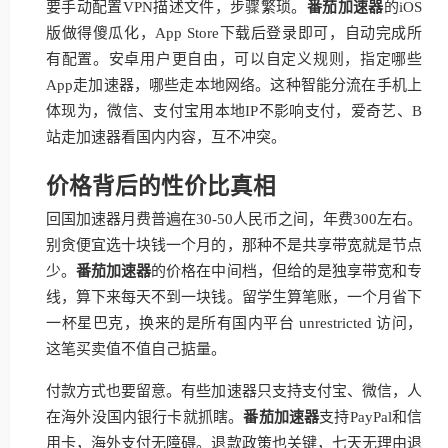
要手动配置VPN描述文件，步骤繁琐。
番茄加速器
的iOS
版做得傻瓜化，App Store下载后登录即可，自动完成所
有配置。安卓用户更自由，可以自定义规则，指定哪些
App走加速器，哪些走本地网络。这种智能分流在手机上
体现为，微信、支付宝用本地IP不影响支付，爱奇艺、B
站走加速器看国内内容，互不冲突。
价格背后的性价比真相
回国加速器月费普遍在30-50人民币之间，年费300左右。
别贪便宜选十块钱一个月的，那种不是共享带宽就是节点
少。
番茄加速器
的价格在中间档，但给的是独享带宽和专
线，算下来每天不到一块钱。留学生算笔账，一个月省下
一杯星巴克，换来的是所有国内平台 unrestricted 访问，
这笔买卖值不值自己掂量。
付款方式也要留意。有些加速器只支持支付宝、微信，人
在海外没国内银行卡就抓瞎。
番茄加速器
支持PayPal和信
用卡，海外支付无障碍。退款政策也关键，七天无理由退