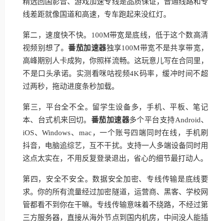
精选回国影音、游戏加速专线是品质保证，普通线路和专
线差距就像国道和高速，专车跑起来没红灯。
第二，速度快不快。100M带宽是底线，低于这个数高清
视频别想了。
番茄加速器
独享100M带宽不是共享带宽，
高峰期别人卡成狗，你照样流畅。这玩意儿写在合同里，
不是口头承诺。实测看咪咕视频4K码率，缓冲时间不超
过两秒，拖动进度条秒加载。
第三，平台全不全。留学生设备多，手机、平板、笔记
本、台式机来回切。
番茄加速器
多个平台支持Android、
iOS、Windows、mac，一个账号四端同时在线，手机刷
抖音，电脑追综艺，互不干扰。支持一人多端设备同时用
这点太实在，不用反复登录退出，省心的细节最打动人。
第四，安全不安全。数据安全加密、专线传输是底线要
求。你的所有流量经过加密隧道，运营商、黑客、学校网
管都看不到你在干嘛。专线传输意味着不绕路，不经过第
三方服务器，直接从海外节点到国内机房，中间没人能插