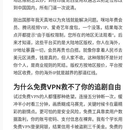
地区限制怎么办，到在印度尼西亚用欢遇怎么把定位修改
到中国国内，所有门道一次说清。
刚出国那年我天真地以为充钱就能解决问题。咪咕年费会
员、腾讯视频VIP、爱奇艺年度包，一个没落。结果每次
点开都提示"由于版权限制，您所在的地区无法观看"。后
来才知道，这些平台买的是大陆地区版权，你人在海外，
IP地址暴露一切，会员再贵也白搭。就像你拿着人民币去
美元区消费，钱是真的，但人家不收。这种限制不是针对
你个人，是商业规则的死结。版权方按地区报价，平台按
地区收费，你的海外IP就是越界的那道红线。
为什么免费VPN救不了你的追剧自由
试过免费VPN的人都懂那种绝望。连接五分钟断一次，缓
冲半小时看三分钟，画质糊成马赛克，关键时候卡在最精
彩的剧情点。更可怕的是安全风险，免费工具靠卖用户数
据盈利，你的账号密码、支付信息在裸奔。我有个学长用
免费VPN登录网银，结果信用卡被盗刷三千美金。免费的