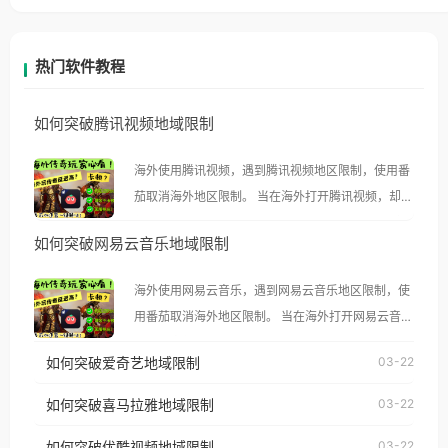
热门软件教程
如何突破腾讯视频地域限制
海外使用腾讯视频，遇到腾讯视频地区限制，使用番
茄取消海外地区限制。 当在海外打开腾讯视频，却突
然弹出“由于版权限制，您所在的地区无法播放”的提
如何突破网易云音乐地域限制
示语。 海外用户如香港、澳门、台湾、美国、加拿
大、澳大利亚、欧洲等国家和地区时，腾讯视频也会
海外使用网易云音乐，遇到网易云音乐地区限制，使
像其他音乐平台一样，出现地区及版权限制问题，且
用番茄取消海外地区限制。 当在海外打开网易云音
仅能在中国大陆地区播放。 遇到这个问题的朋友们，
乐，却突然弹出“由于版权限制，您所在的地区无法
使用番茄回国加速器，即可解决「海外用户收听腾讯
如何突破爱奇艺地域限制
03-22
播放”的提示语。 海外用户如香港、澳门、台湾、美
视频地区版权限制」的问题，无论人在香港、澳门、
国、加拿大、澳大利亚、欧洲等国家和地区时，网易
如何突破喜马拉雅地域限制
03-22
台湾、美国、加拿大、澳大利亚、欧洲等国家和地区
云音乐也会像其他音乐平台一样，出现地区及版权限
工作、留学、定居等，都可以使用，不再因地区和版
如何突破优酷视频地域限制
03-22
制问题，且仅能在中国大陆地区播放。 遇到这个问题