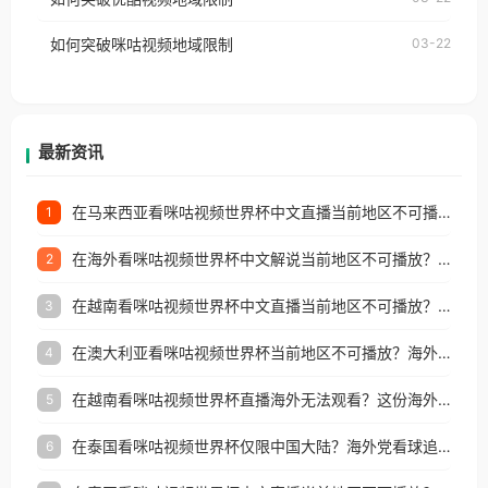
权限制所困扰。
的朋友们，使用番茄回国加速器，即可解决「海外用
如何突破咪咕视频地域限制
03-22
户收听网易云音乐地区版权限制」的问题，无论人在
香港、澳门、台湾、美国、加拿大、澳大利亚、欧洲
等国家和地区工作、留学、定居等，都可以使用，不
再因地区和版权限制所困扰。
最新资讯
在马来西亚看咪咕视频世界杯中文直播当前地区不可播放？这篇指南帮你搞定海外看球难题
1
在海外看咪咕视频世界杯中文解说当前地区不可播放？这篇指南帮你解决所有问题
2
在越南看咪咕视频世界杯中文直播当前地区不可播放？这篇指南帮你解决所有海外观赛难题
3
在澳大利亚看咪咕视频世界杯当前地区不可播放？海外党体育观赛终极指南
4
在越南看咪咕视频世界杯直播海外无法观看？这份海外观赛终极指南帮你搞定
5
在泰国看咪咕视频世界杯仅限中国大陆？海外党看球追剧的终极破局指南
6