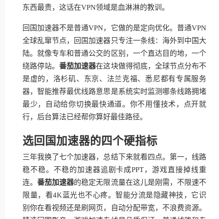
东西最贵，这话在VPN领域是血淋淋的教训。
回国加速器不是普通VPN，它做的是定向优化。普通VPN
全球乱窜节点，回国加速器只专注一条线：海外到中国大
陆。就像专车和普通公交的区别，一个直达目的地，一个
绕路停站。
番茄加速器
在这块做得彻底，全球节点分布不
是虚的，洛杉矶、东京、法兰克福、悉尼都有专属服务
器，智能推荐最优线路意思是系统实时监测哪条线路拥堵
最少，自动给你切换最快通道。你不用懂技术，点开就
行，后台算法已经帮你算好最佳路径。
选回国加速器的四个硬指标
三年我换了七个加速器，总结下来就看四点。第一，线路
稳不稳。不稳的加速器追剧卡成PPT，游戏直接掉线重
连。
番茄加速器
的稳定无限流量在这儿是刚需，不限速不
限量，看4K蓝光也不心疼。智能分流是隐藏神技，它识
别你在看视频还是刷网页，自动分配带宽，不浪费资源。