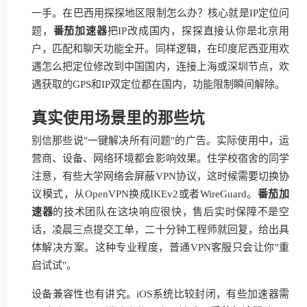
一手。在巴西用探探地区限制怎么办？核心就是IP定位问
题，
番茄加速器
把IP改成国内，探探直接认你是北京用
户，匹配和聊天功能全开。同样逻辑，在印度尼西亚用欢
遇怎么把定位修改到中国国内，连接上海或深圳节点，欢
遇获取的GPS和IP双定位都在国内，功能限制瞬间解除。
真实使用场景里的那些坑
别信那些说"一键解决所有问题"的广告。实际使用中，运
营商、设备、网络环境都会影响效果。住学校宿舍的同学
注意，有些大学网络会屏蔽VPN协议，这时候需要切换协
议模式，从OpenVPN换成IKEv2或者WireGuard。
番茄加
速器
的技术团队在这块响应很快，售后实时保障不是空
话，凌晨三点提交工单，二十分钟工程师就回复，给出具
体解决方案。这种专业程度，普通VPN客服只会让你"重
启试试"。
设备兼容性也有讲究。iOS系统比较封闭，有些加速器需