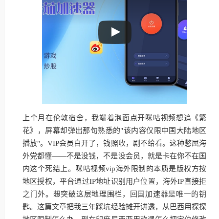
上个月在伦敦宿舍，我端着泡面点开咪咕视频想追《繁
花》，屏幕却弹出那句熟悉的"该内容仅限中国大陆地区
播放"。VIP会员白开了，钱照收，剧不给看。这种憋屈海
外党都懂——不是没钱，不是没会员，就是卡在你不在国
内这个死结上。咪咕视频vip海外限制的本质是版权方按
地区授权，平台通过IP地址识别用户位置，海外IP直接拒
之门外。想突破这层地理围栏，回国加速器是唯一的钥
匙。这篇文章把我三年踩坑经验摊开讲透，从巴西用探探