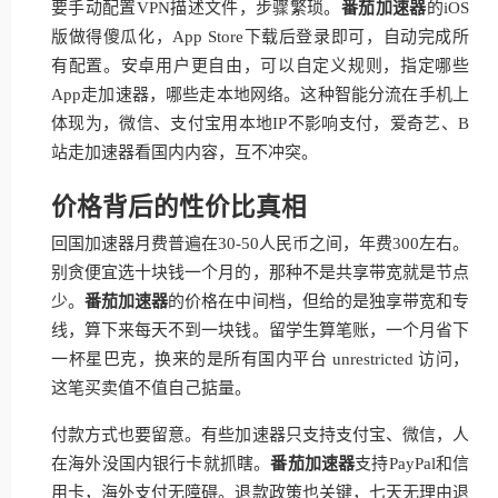
要手动配置VPN描述文件，步骤繁琐。
番茄加速器
的iOS
版做得傻瓜化，App Store下载后登录即可，自动完成所
有配置。安卓用户更自由，可以自定义规则，指定哪些
App走加速器，哪些走本地网络。这种智能分流在手机上
体现为，微信、支付宝用本地IP不影响支付，爱奇艺、B
站走加速器看国内内容，互不冲突。
价格背后的性价比真相
回国加速器月费普遍在30-50人民币之间，年费300左右。
别贪便宜选十块钱一个月的，那种不是共享带宽就是节点
少。
番茄加速器
的价格在中间档，但给的是独享带宽和专
线，算下来每天不到一块钱。留学生算笔账，一个月省下
一杯星巴克，换来的是所有国内平台 unrestricted 访问，
这笔买卖值不值自己掂量。
付款方式也要留意。有些加速器只支持支付宝、微信，人
在海外没国内银行卡就抓瞎。
番茄加速器
支持PayPal和信
用卡，海外支付无障碍。退款政策也关键，七天无理由退