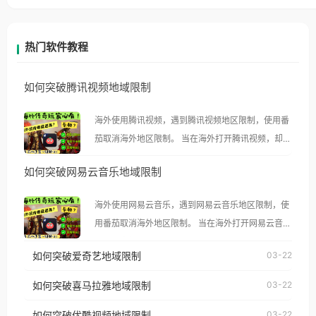
热门软件教程
如何突破腾讯视频地域限制
海外使用腾讯视频，遇到腾讯视频地区限制，使用番
茄取消海外地区限制。 当在海外打开腾讯视频，却突
然弹出“由于版权限制，您所在的地区无法播放”的提
如何突破网易云音乐地域限制
示语。 海外用户如香港、澳门、台湾、美国、加拿
大、澳大利亚、欧洲等国家和地区时，腾讯视频也会
海外使用网易云音乐，遇到网易云音乐地区限制，使
像其他音乐平台一样，出现地区及版权限制问题，且
用番茄取消海外地区限制。 当在海外打开网易云音
仅能在中国大陆地区播放。 遇到这个问题的朋友们，
乐，却突然弹出“由于版权限制，您所在的地区无法
使用番茄回国加速器，即可解决「海外用户收听腾讯
如何突破爱奇艺地域限制
03-22
播放”的提示语。 海外用户如香港、澳门、台湾、美
视频地区版权限制」的问题，无论人在香港、澳门、
国、加拿大、澳大利亚、欧洲等国家和地区时，网易
如何突破喜马拉雅地域限制
03-22
台湾、美国、加拿大、澳大利亚、欧洲等国家和地区
云音乐也会像其他音乐平台一样，出现地区及版权限
工作、留学、定居等，都可以使用，不再因地区和版
如何突破优酷视频地域限制
03-22
制问题，且仅能在中国大陆地区播放。 遇到这个问题