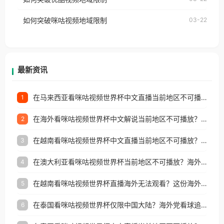
权限制所困扰。
的朋友们，使用番茄回国加速器，即可解决「海外用
如何突破咪咕视频地域限制
03-22
户收听网易云音乐地区版权限制」的问题，无论人在
香港、澳门、台湾、美国、加拿大、澳大利亚、欧洲
等国家和地区工作、留学、定居等，都可以使用，不
再因地区和版权限制所困扰。
最新资讯
在马来西亚看咪咕视频世界杯中文直播当前地区不可播放？这篇指南帮你搞定海外看球难题
1
在海外看咪咕视频世界杯中文解说当前地区不可播放？这篇指南帮你解决所有问题
2
在越南看咪咕视频世界杯中文直播当前地区不可播放？这篇指南帮你解决所有海外观赛难题
3
在澳大利亚看咪咕视频世界杯当前地区不可播放？海外党体育观赛终极指南
4
在越南看咪咕视频世界杯直播海外无法观看？这份海外观赛终极指南帮你搞定
5
在泰国看咪咕视频世界杯仅限中国大陆？海外党看球追剧的终极破局指南
6