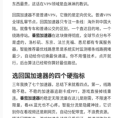
东西最贵，这话在VPN领域是血淋淋的教训。
回国加速器不是普通VPN，它做的是定向优化。普通VPN
全球乱窜节点，回国加速器只专注一条线：海外到中国大
陆。就像专车和普通公交的区别，一个直达目的地，一个
绕路停站。
番茄加速器
在这块做得彻底，全球节点分布不
是虚的，洛杉矶、东京、法兰克福、悉尼都有专属服务
器，智能推荐最优线路意思是系统实时监测哪条线路拥堵
最少，自动给你切换最快通道。你不用懂技术，点开就
行，后台算法已经帮你算好最佳路径。
选回国加速器的四个硬指标
三年我换了七个加速器，总结下来就看四点。第一，线路
稳不稳。不稳的加速器追剧卡成PPT，游戏直接掉线重
连。
番茄加速器
的稳定无限流量在这儿是刚需，不限速不
限量，看4K蓝光也不心疼。智能分流是隐藏神技，它识
别你在看视频还是刷网页，自动分配带宽，不浪费资源。