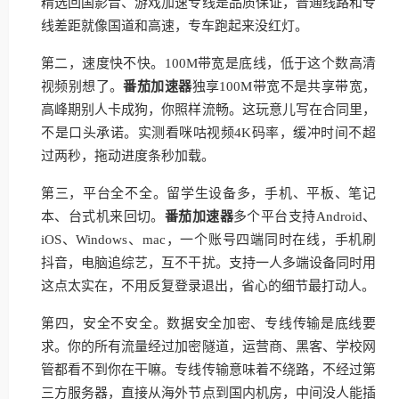
精选回国影音、游戏加速专线是品质保证，普通线路和专
线差距就像国道和高速，专车跑起来没红灯。
第二，速度快不快。100M带宽是底线，低于这个数高清
视频别想了。
番茄加速器
独享100M带宽不是共享带宽，
高峰期别人卡成狗，你照样流畅。这玩意儿写在合同里，
不是口头承诺。实测看咪咕视频4K码率，缓冲时间不超
过两秒，拖动进度条秒加载。
第三，平台全不全。留学生设备多，手机、平板、笔记
本、台式机来回切。
番茄加速器
多个平台支持Android、
iOS、Windows、mac，一个账号四端同时在线，手机刷
抖音，电脑追综艺，互不干扰。支持一人多端设备同时用
这点太实在，不用反复登录退出，省心的细节最打动人。
第四，安全不安全。数据安全加密、专线传输是底线要
求。你的所有流量经过加密隧道，运营商、黑客、学校网
管都看不到你在干嘛。专线传输意味着不绕路，不经过第
三方服务器，直接从海外节点到国内机房，中间没人能插