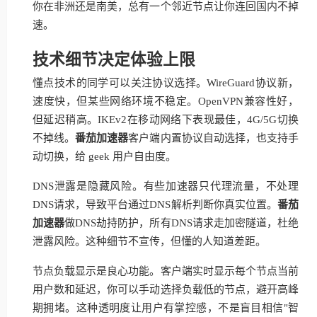
你在非洲还是南美，总有一个邻近节点让你连回国内不掉
速。
技术细节决定体验上限
懂点技术的同学可以关注协议选择。WireGuard协议新，
速度快，但某些网络环境不稳定。OpenVPN兼容性好，
但延迟稍高。IKEv2在移动网络下表现最佳，4G/5G切换
不掉线。
番茄加速器
客户端内置协议自动选择，也支持手
动切换，给 geek 用户自由度。
DNS泄露是隐藏风险。有些加速器只代理流量，不处理
DNS请求，导致平台通过DNS解析判断你真实位置。
番茄
加速器
做DNS劫持防护，所有DNS请求走加密隧道，杜绝
泄露风险。这种细节不宣传，但懂的人知道差距。
节点负载显示是良心功能。客户端实时显示每个节点当前
用户数和延迟，你可以手动选择负载低的节点，避开高峰
期拥堵。这种透明度让用户有掌控感，不是盲目相信"智