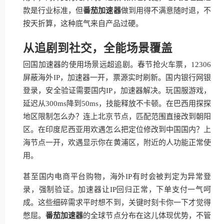
款是行业标准，但
番茄加速器
做到用得不满意随时退，不
按天折算，这种底气来自产品过硬。
从追剧到社交，全能场景覆盖
回国加速器的使用场景远超追剧。春节抢火车票，12306
屏蔽海外IP，加速器一开，票源实时刷新。国内银行网银
登录，安全验证需要国内IP，加速器解决。玩国服游戏，
延迟从300ms降到50ms，技能释放不卡顿。在巴西用探探
地区限制怎么办？连上北京节点，匹配范围直接改到朝阳
区。在印度尼西亚用欢遇怎么把定位修改到中国国内？上
海节点一开，欢遇显示你在黄浦区，附近的人功能正常使
用。
甚至国内电商平台购物，海外IP有时会被判定为异常登
录，强制验证。加速器让IP回归正常，下单支付一气呵
成。这些细碎需求平时想不到，关键时刻卡你一下才觉得
憋屈。
番茄加速器
的全球节点分布在这儿体现优势，不管