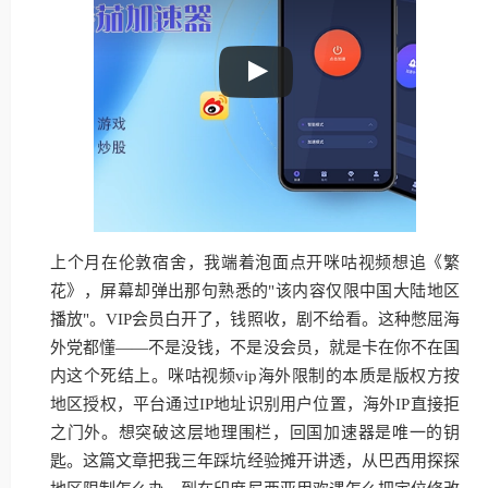
上个月在伦敦宿舍，我端着泡面点开咪咕视频想追《繁
花》，屏幕却弹出那句熟悉的"该内容仅限中国大陆地区
播放"。VIP会员白开了，钱照收，剧不给看。这种憋屈海
外党都懂——不是没钱，不是没会员，就是卡在你不在国
内这个死结上。咪咕视频vip海外限制的本质是版权方按
地区授权，平台通过IP地址识别用户位置，海外IP直接拒
之门外。想突破这层地理围栏，回国加速器是唯一的钥
匙。这篇文章把我三年踩坑经验摊开讲透，从巴西用探探