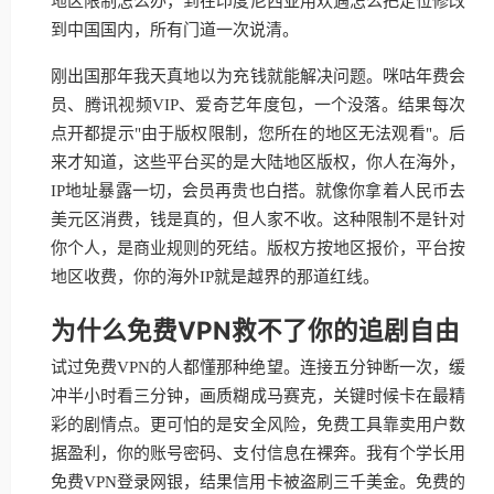
地区限制怎么办，到在印度尼西亚用欢遇怎么把定位修改
到中国国内，所有门道一次说清。
刚出国那年我天真地以为充钱就能解决问题。咪咕年费会
员、腾讯视频VIP、爱奇艺年度包，一个没落。结果每次
点开都提示"由于版权限制，您所在的地区无法观看"。后
来才知道，这些平台买的是大陆地区版权，你人在海外，
IP地址暴露一切，会员再贵也白搭。就像你拿着人民币去
美元区消费，钱是真的，但人家不收。这种限制不是针对
你个人，是商业规则的死结。版权方按地区报价，平台按
地区收费，你的海外IP就是越界的那道红线。
为什么免费VPN救不了你的追剧自由
试过免费VPN的人都懂那种绝望。连接五分钟断一次，缓
冲半小时看三分钟，画质糊成马赛克，关键时候卡在最精
彩的剧情点。更可怕的是安全风险，免费工具靠卖用户数
据盈利，你的账号密码、支付信息在裸奔。我有个学长用
免费VPN登录网银，结果信用卡被盗刷三千美金。免费的