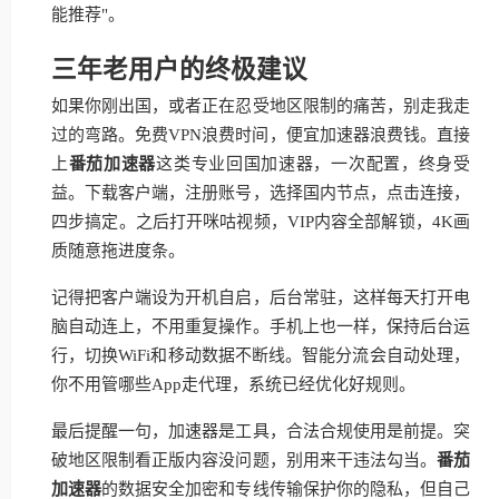
能推荐"。
三年老用户的终极建议
如果你刚出国，或者正在忍受地区限制的痛苦，别走我走
过的弯路。免费VPN浪费时间，便宜加速器浪费钱。直接
上
番茄加速器
这类专业回国加速器，一次配置，终身受
益。下载客户端，注册账号，选择国内节点，点击连接，
四步搞定。之后打开咪咕视频，VIP内容全部解锁，4K画
质随意拖进度条。
记得把客户端设为开机自启，后台常驻，这样每天打开电
脑自动连上，不用重复操作。手机上也一样，保持后台运
行，切换WiFi和移动数据不断线。智能分流会自动处理，
你不用管哪些App走代理，系统已经优化好规则。
最后提醒一句，加速器是工具，合法合规使用是前提。突
破地区限制看正版内容没问题，别用来干违法勾当。
番茄
加速器
的数据安全加密和专线传输保护你的隐私，但自己