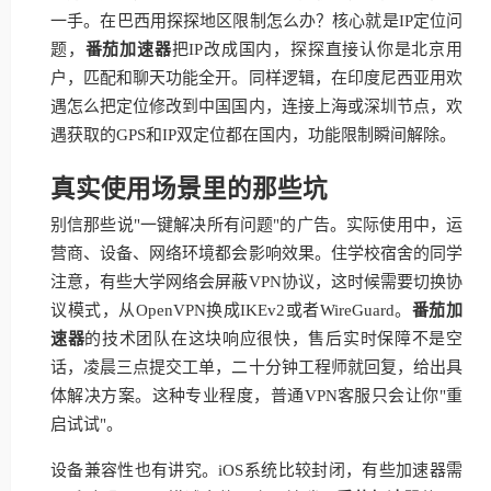
一手。在巴西用探探地区限制怎么办？核心就是IP定位问
题，
番茄加速器
把IP改成国内，探探直接认你是北京用
户，匹配和聊天功能全开。同样逻辑，在印度尼西亚用欢
遇怎么把定位修改到中国国内，连接上海或深圳节点，欢
遇获取的GPS和IP双定位都在国内，功能限制瞬间解除。
真实使用场景里的那些坑
别信那些说"一键解决所有问题"的广告。实际使用中，运
营商、设备、网络环境都会影响效果。住学校宿舍的同学
注意，有些大学网络会屏蔽VPN协议，这时候需要切换协
议模式，从OpenVPN换成IKEv2或者WireGuard。
番茄加
速器
的技术团队在这块响应很快，售后实时保障不是空
话，凌晨三点提交工单，二十分钟工程师就回复，给出具
体解决方案。这种专业程度，普通VPN客服只会让你"重
启试试"。
设备兼容性也有讲究。iOS系统比较封闭，有些加速器需