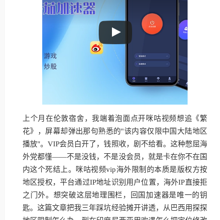
上个月在伦敦宿舍，我端着泡面点开咪咕视频想追《繁
花》，屏幕却弹出那句熟悉的"该内容仅限中国大陆地区
播放"。VIP会员白开了，钱照收，剧不给看。这种憋屈海
外党都懂——不是没钱，不是没会员，就是卡在你不在国
内这个死结上。咪咕视频vip海外限制的本质是版权方按
地区授权，平台通过IP地址识别用户位置，海外IP直接拒
之门外。想突破这层地理围栏，回国加速器是唯一的钥
匙。这篇文章把我三年踩坑经验摊开讲透，从巴西用探探