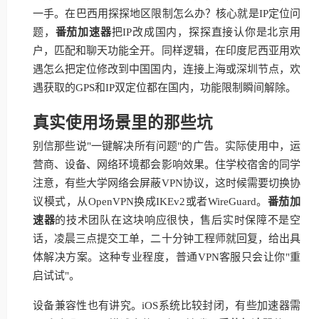
一手。在巴西用探探地区限制怎么办？核心就是IP定位问
题，
番茄加速器
把IP改成国内，探探直接认你是北京用
户，匹配和聊天功能全开。同样逻辑，在印度尼西亚用欢
遇怎么把定位修改到中国国内，连接上海或深圳节点，欢
遇获取的GPS和IP双定位都在国内，功能限制瞬间解除。
真实使用场景里的那些坑
别信那些说"一键解决所有问题"的广告。实际使用中，运
营商、设备、网络环境都会影响效果。住学校宿舍的同学
注意，有些大学网络会屏蔽VPN协议，这时候需要切换协
议模式，从OpenVPN换成IKEv2或者WireGuard。
番茄加
速器
的技术团队在这块响应很快，售后实时保障不是空
话，凌晨三点提交工单，二十分钟工程师就回复，给出具
体解决方案。这种专业程度，普通VPN客服只会让你"重
启试试"。
设备兼容性也有讲究。iOS系统比较封闭，有些加速器需