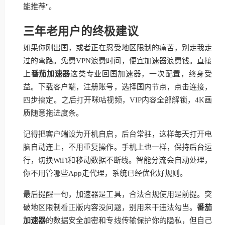
能推荐"。
三年老用户的终极建议
如果你刚出国，或者正在忍受地区限制的痛苦，别走我走
过的弯路。免费VPN浪费时间，便宜加速器浪费钱。直接
上
番茄加速器
这类专业回国加速器，一次配置，终身受
益。下载客户端，注册账号，选择国内节点，点击连接，
四步搞定。之后打开咪咕视频，VIP内容全部解锁，4K画
质随意拖进度条。
记得把客户端设为开机自启，后台常驻，这样每天打开电
脑自动连上，不用重复操作。手机上也一样，保持后台运
行，切换WiFi和移动数据不断线。智能分流会自动处理，
你不用管哪些App走代理，系统已经优化好规则。
最后提醒一句，加速器是工具，合法合规使用是前提。突
破地区限制看正版内容没问题，别用来干违法勾当。
番茄
加速器
的数据安全加密和专线传输保护你的隐私，但自己