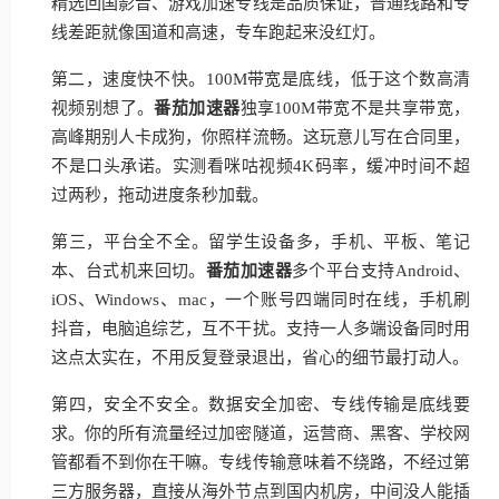
精选回国影音、游戏加速专线是品质保证，普通线路和专
线差距就像国道和高速，专车跑起来没红灯。
第二，速度快不快。100M带宽是底线，低于这个数高清
视频别想了。
番茄加速器
独享100M带宽不是共享带宽，
高峰期别人卡成狗，你照样流畅。这玩意儿写在合同里，
不是口头承诺。实测看咪咕视频4K码率，缓冲时间不超
过两秒，拖动进度条秒加载。
第三，平台全不全。留学生设备多，手机、平板、笔记
本、台式机来回切。
番茄加速器
多个平台支持Android、
iOS、Windows、mac，一个账号四端同时在线，手机刷
抖音，电脑追综艺，互不干扰。支持一人多端设备同时用
这点太实在，不用反复登录退出，省心的细节最打动人。
第四，安全不安全。数据安全加密、专线传输是底线要
求。你的所有流量经过加密隧道，运营商、黑客、学校网
管都看不到你在干嘛。专线传输意味着不绕路，不经过第
三方服务器，直接从海外节点到国内机房，中间没人能插