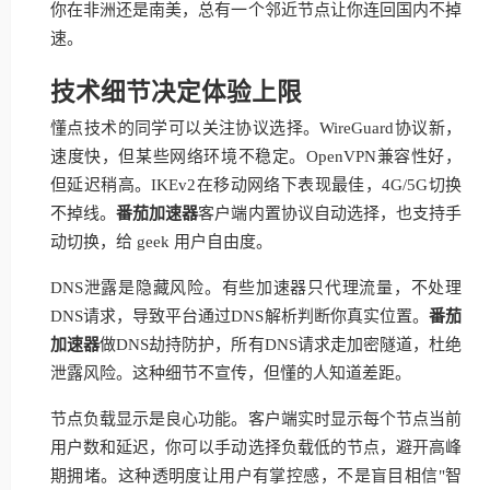
你在非洲还是南美，总有一个邻近节点让你连回国内不掉
速。
技术细节决定体验上限
懂点技术的同学可以关注协议选择。WireGuard协议新，
速度快，但某些网络环境不稳定。OpenVPN兼容性好，
但延迟稍高。IKEv2在移动网络下表现最佳，4G/5G切换
不掉线。
番茄加速器
客户端内置协议自动选择，也支持手
动切换，给 geek 用户自由度。
DNS泄露是隐藏风险。有些加速器只代理流量，不处理
DNS请求，导致平台通过DNS解析判断你真实位置。
番茄
加速器
做DNS劫持防护，所有DNS请求走加密隧道，杜绝
泄露风险。这种细节不宣传，但懂的人知道差距。
节点负载显示是良心功能。客户端实时显示每个节点当前
用户数和延迟，你可以手动选择负载低的节点，避开高峰
期拥堵。这种透明度让用户有掌控感，不是盲目相信"智