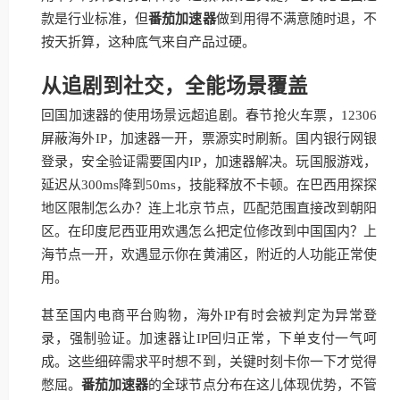
款是行业标准，但
番茄加速器
做到用得不满意随时退，不
按天折算，这种底气来自产品过硬。
从追剧到社交，全能场景覆盖
回国加速器的使用场景远超追剧。春节抢火车票，12306
屏蔽海外IP，加速器一开，票源实时刷新。国内银行网银
登录，安全验证需要国内IP，加速器解决。玩国服游戏，
延迟从300ms降到50ms，技能释放不卡顿。在巴西用探探
地区限制怎么办？连上北京节点，匹配范围直接改到朝阳
区。在印度尼西亚用欢遇怎么把定位修改到中国国内？上
海节点一开，欢遇显示你在黄浦区，附近的人功能正常使
用。
甚至国内电商平台购物，海外IP有时会被判定为异常登
录，强制验证。加速器让IP回归正常，下单支付一气呵
成。这些细碎需求平时想不到，关键时刻卡你一下才觉得
憋屈。
番茄加速器
的全球节点分布在这儿体现优势，不管