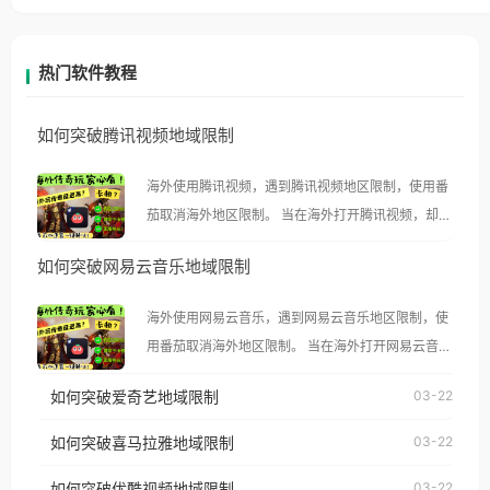
热门软件教程
如何突破腾讯视频地域限制
海外使用腾讯视频，遇到腾讯视频地区限制，使用番
茄取消海外地区限制。 当在海外打开腾讯视频，却突
然弹出“由于版权限制，您所在的地区无法播放”的提
如何突破网易云音乐地域限制
示语。 海外用户如香港、澳门、台湾、美国、加拿
大、澳大利亚、欧洲等国家和地区时，腾讯视频也会
海外使用网易云音乐，遇到网易云音乐地区限制，使
像其他音乐平台一样，出现地区及版权限制问题，且
用番茄取消海外地区限制。 当在海外打开网易云音
仅能在中国大陆地区播放。 遇到这个问题的朋友们，
乐，却突然弹出“由于版权限制，您所在的地区无法
使用番茄回国加速器，即可解决「海外用户收听腾讯
如何突破爱奇艺地域限制
03-22
播放”的提示语。 海外用户如香港、澳门、台湾、美
视频地区版权限制」的问题，无论人在香港、澳门、
国、加拿大、澳大利亚、欧洲等国家和地区时，网易
如何突破喜马拉雅地域限制
03-22
台湾、美国、加拿大、澳大利亚、欧洲等国家和地区
云音乐也会像其他音乐平台一样，出现地区及版权限
工作、留学、定居等，都可以使用，不再因地区和版
如何突破优酷视频地域限制
03-22
制问题，且仅能在中国大陆地区播放。 遇到这个问题