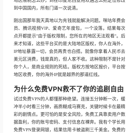
地区限制怎么办，到在印度尼西亚用欢遇怎么把定位修改
到中国国内，所有门道一次说清。
刚出国那年我天真地以为充钱就能解决问题。咪咕年费会
员、腾讯视频VIP、爱奇艺年度包，一个没落。结果每次
点开都提示"由于版权限制，您所在的地区无法观看"。后
来才知道，这些平台买的是大陆地区版权，你人在海外，
IP地址暴露一切，会员再贵也白搭。就像你拿着人民币去
美元区消费，钱是真的，但人家不收。这种限制不是针对
你个人，是商业规则的死结。版权方按地区报价，平台按
地区收费，你的海外IP就是越界的那道红线。
为什么免费VPN救不了你的追剧自由
试过免费VPN的人都懂那种绝望。连接五分钟断一次，缓
冲半小时看三分钟，画质糊成马赛克，关键时候卡在最精
彩的剧情点。更可怕的是安全风险，免费工具靠卖用户数
据盈利，你的账号密码、支付信息在裸奔。我有个学长用
免费VPN登录网银，结果信用卡被盗刷三千美金。免费的