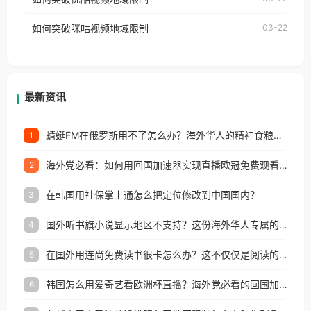
权限制所困扰。
的朋友们，使用番茄回国加速器，即可解决「海外用
如何突破咪咕视频地域限制
03-22
户收听网易云音乐地区版权限制」的问题，无论人在
香港、澳门、台湾、美国、加拿大、澳大利亚、欧洲
等国家和地区工作、留学、定居等，都可以使用，不
再因地区和版权限制所困扰。
最新资讯
蜻蜓FM在俄罗斯用不了怎么办？海外华人的精神食粮补给方案
1
海外党必看：如何用回国加速器实现直播欧冠免费观看？附影视音乐全攻略
2
在韩国用社保掌上通怎么把定位修改到中国国内？
3
国外听书旗小说显示地区不支持？这份海外华人专属的国内内容解锁指南请收好
4
在国外用连尚免费读书很卡怎么办？这不仅仅是阅读的烦恼
5
韩国怎么用爱奇艺看欧洲杯直播？海外党必看的回国加速全攻略
6