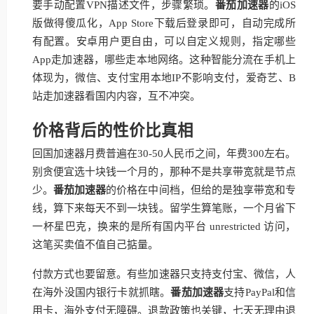
要手动配置VPN描述文件，步骤繁琐。
番茄加速器
的iOS
版做得傻瓜化，App Store下载后登录即可，自动完成所
有配置。安卓用户更自由，可以自定义规则，指定哪些
App走加速器，哪些走本地网络。这种智能分流在手机上
体现为，微信、支付宝用本地IP不影响支付，爱奇艺、B
站走加速器看国内内容，互不冲突。
价格背后的性价比真相
回国加速器月费普遍在30-50人民币之间，年费300左右。
别贪便宜选十块钱一个月的，那种不是共享带宽就是节点
少。
番茄加速器
的价格在中间档，但给的是独享带宽和专
线，算下来每天不到一块钱。留学生算笔账，一个月省下
一杯星巴克，换来的是所有国内平台 unrestricted 访问，
这笔买卖值不值自己掂量。
付款方式也要留意。有些加速器只支持支付宝、微信，人
在海外没国内银行卡就抓瞎。
番茄加速器
支持PayPal和信
用卡，海外支付无障碍。退款政策也关键，七天无理由退