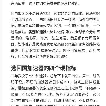
东西最贵，这话在VPN领域是血淋淋的教训。
回国加速器不是普通VPN，它做的是定向优化。普通VPN
全球乱窜节点，回国加速器只专注一条线：海外到中国大
陆。就像专车和普通公交的区别，一个直达目的地，一个
绕路停站。
番茄加速器
在这块做得彻底，全球节点分布不
是虚的，洛杉矶、东京、法兰克福、悉尼都有专属服务
器，智能推荐最优线路意思是系统实时监测哪条线路拥堵
最少，自动给你切换最快通道。你不用懂技术，点开就
行，后台算法已经帮你算好最佳路径。
选回国加速器的四个硬指标
三年我换了七个加速器，总结下来就看四点。第一，线路
稳不稳。不稳的加速器追剧卡成PPT，游戏直接掉线重
连。
番茄加速器
的稳定无限流量在这儿是刚需，不限速不
限量，看4K蓝光也不心疼。智能分流是隐藏神技，它识
别你在看视频还是刷网页，自动分配带宽，不浪费资源。